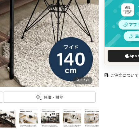
App 
ご注文について
1
/
20
特徴・機能