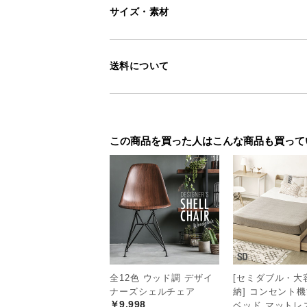
サイズ・素材
コンパクトなのに
送料について
場所をとりすぎないコンパクトなサ
豊富な収納を備えています。
この商品を買った人はこんな商品も買って
全12色 ウッド調 デザイ
[セミダブル・大
ナーズシェルチェア
納] コンセント
￥9,998
ベッド マットレ