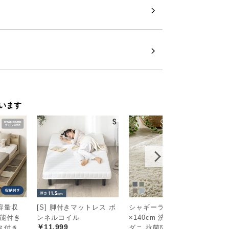
ゆったり設計
イズ感ながら、広々とした作業スペースと
います
容量収
[S] 脚付きマットレス ボ
シャギーラグ 長方形 200
2
機能付き
ンネルコイル
×140cm 洗える 防音 防
ト
￥11,999
￥
ス付き
ダニ 抗菌防臭 滑り止め