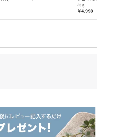
付き
￥4,998
奥行き
高さ
約76㎝
約84㎝
ドな天板