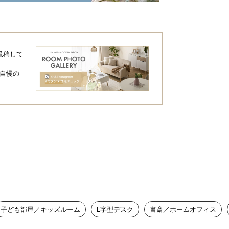
天板。PCを見ながら資料を広げたり、P
投稿して
自慢の
子ども部屋／キッズルーム
L字型デスク
書斎／ホームオフィス