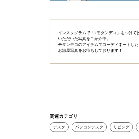
広く使えるようにフラットに広がった
C2台使いなどもできる広さです。
インスタグラムで「#モダンデコ」をつけて
いただいた写真をご紹介中。
モダンデコのアイテムでコーディネートした
お部屋写真をお待ちしております！
関連カテゴリ
デスク
パソコンデスク
リビング