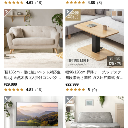
4.61
（18）
4.88
（8）
経
路
に
つ
い
て
返
品・
キ
ャ
[幅135cm・傷に強いペット対応生
幅90/120cm 昇降テーブル デスク
ン
地も] 天然木脚 2人掛けコンパクト
無段階高さ調節 ガス圧昇降式 ダイ
セ
ソファ 北欧風
ニング 高さ55~70cm
¥29,999
¥22,999
ル
4.81
（16）
5
（9）
に
つ
い
て