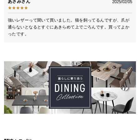
あさみ
2025/02/05
送
料
に
強いレザーって聞いて買いました。猫を飼ってるんですが、爪が
つ
通らないとなるとすぐにあきらめて上でごろんです。買ってよか
い
ったです。
て
大
型
商
品
の
配
送
に
つ
い
て