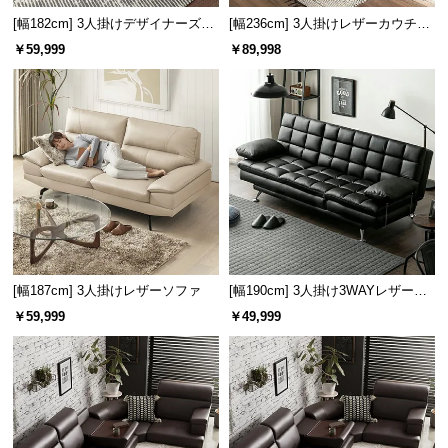
l
[幅182cm] 3人掛けデザイナーズソ
[幅236cm] 3人掛けレザーカウチソ
l
ファ ル・コルビジェ LC2 名作 リ
ファ
￥59,999
￥89,998
プロダクト
[幅187cm] 3人掛けレザーソファ
[幅190cm] 3人掛け3WAYレザーソ
ファーベッド
￥59,999
￥49,999