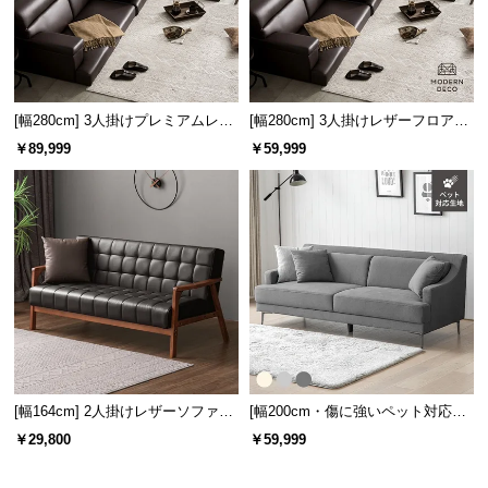
[幅280cm] 3人掛けプレミアムレザ
[幅280cm] 3人掛けレザーフロアソ
ーフロアソファ
ファ
￥89,999
￥59,999
[幅164cm] 2人掛けレザーソファー
[幅200cm・傷に強いペット対応生
木製フレーム
地] 3人掛けストレートソファ ごろ
￥29,800
￥59,999
寝できるゆったりサイズ