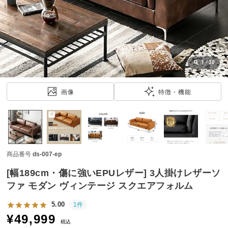
近
チ
ェ
ッ
ク
し
1
/
20
た
ア
画像
特徴・機能
イ
テ
ム
商品番号
ds-007-ep
特
集
[幅189cm・傷に強いEPUレザー] 3人掛けレザーソ
一
ファ モダン ヴィンテージ スクエアフォルム
覧
5.00
1件
¥
49,999
税込
人