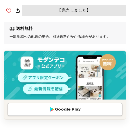
気
【完売しました】
ア
イ
テ
送料無料
ム
一部地域への配送の場合、別途送料がかかる場合があります。
ラ
ン
キ
ン
グ
商
品
カ
テ
Google Play
ゴ
リ
か