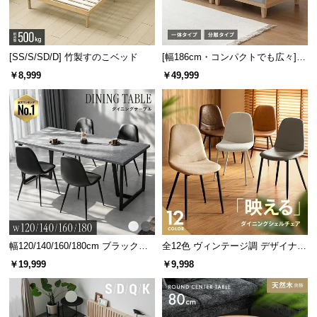
[SS/S/SD/D] 竹製すのこベッド
[幅186cm・コンパクトでも広々] 3
人掛けソファベッド リクライニン
￥8,999
￥49,999
グ 天然木フレーム 北欧
幅120/140/160/180cm ブラックフ
全12色 ヴィンテージ調 デザイナー
レーム ダイニング 大理石調 4人掛
ズシェルチェア
￥19,999
￥9,998
け