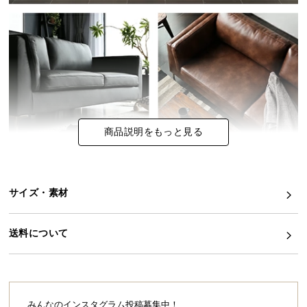
イ
ン
テ
リ
ア
コ
ー
商品説明をもっと見る
デ
ィ
ネ
ー
サイズ・素材
ト
か
ら
送料について
探
す
みんなのインスタグラム投稿募集中！