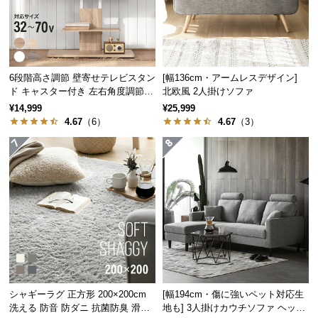
保
証
に
つ
い
6段階高さ調節 壁寄せテレビスタン
[幅136cm・アームレスデザイン]
て
ド キャスター付き 左右角度調節機
北欧風 2人掛けソファ
能
¥14,999
¥25,999
会
4.67
（6）
4.67
（3）
員
規
約
に
つ
い
て
お
シャギーラグ 正方形 200×200cm
[幅194cm・傷に強いペット対応生
客
洗える 防音 防ダニ 抗菌防臭 滑り
地も] 3人掛けカウチソファ ヘッド
様