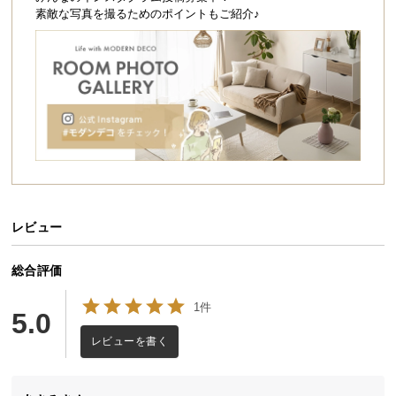
シ
素敵な写真を撮るためのポイントもご紹介♪
ョ
ッ
ピ
ン
グ
ガ
イ
ド
お
支
レビュー
払
い
総合評価
に
1件
つ
5.0
い
レビューを書く
て
配