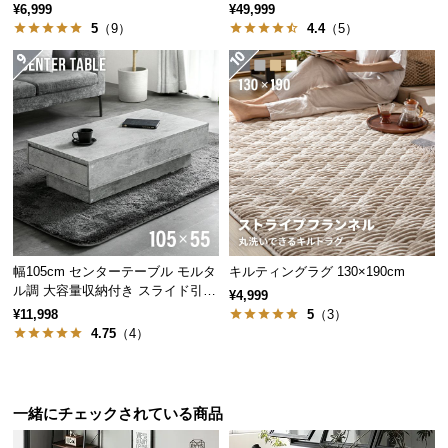
止め付き
レスト付 レイアウト自由 広々設計
¥6,999
¥49,999
サ
5
（9）
4.4
（5）
ポ
ー
ト
お
知
ら
せ
幅105cm センターテーブル モルタ
キルティングラグ 130×190cm
ル調 大容量収納付き スライド引き
¥4,999
ブ
出し2杯
¥11,998
5
（3）
ロ
4.75
（4）
グ
一緒にチェックされている商品
企
業