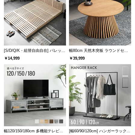
[S/D/Q/K・組替自由自在] パレット
幅80cm 天然木突板 ラウンドセン
ベッド 8/12/16枚セット
ターテーブル 美しい格子デザイン
￥14,999
￥39,999
幅120/150/180cm 多機能テレビボ
[幅60/90/120cm] ハンガーラック