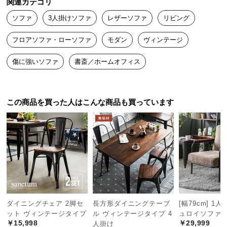
関連カテゴリ
中
型
ソファ
3人掛けソファ
レザーソファ
リビング
商
品
フロアソファ・ローソファ
モダン
ヴィンテージ
の
傷に強いソファ
書斎／ホームオフィス
配
送
に
つ
この商品を買った人はこんな商品も買っています
い
て
小
型
商
品
の
配
ダイニングチェア 2脚セ
長方形ダイニングテーブ
[幅79cm] 1
ット ヴィンテージタイプ
ル ヴィンテージタイプ 4
ュロイソファ
送
￥15,998
￥29,999
人掛け
に