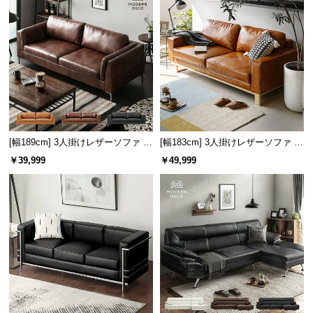
情
報
©
M
O
D
E
R
N
[幅189cm] 3人掛けレザーソファ モ
[幅183cm] 3人掛けレザーソファ 木
D
ダン ヴィンテージ スクエアフォル
脚 2人掛け ヴィンテージ風 スクエ
￥39,999
￥49,999
ム
アフォルム
E
C
O
C
o.,
L
t
d.
A