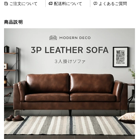
ご注文について
配送料について
よくあるご質問
ら
探
す
商品説明
イ
ン
テ
リ
ア
テ
イ
ス
ト
か
ら
探
す