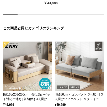
￥34,999
つ
い
て
開
この商品と同じカテゴリのランキング
梱
設
置
サ
ー
ビ
ス
に
つ
い
て
[幅165/209/260cm・傷に強いペッ
[幅186cm・コンパクトでも広々] 3
ト対応生地も] 収納付き3人掛け多
人掛けソファベッド リクライニン
搬
機能ソファ
グ 天然木フレーム 北欧
入
¥49,999
¥49,999