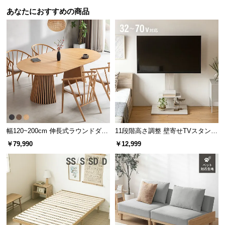
あなたにおすすめの商品
幅120~200cm 伸長式ラウンドダイ
11段階高さ調整 壁寄せTVスタンド
ニングテーブル 6人掛け 天然木突
キャスター付き 上下左右角度調節
￥79,990
￥12,999
板 美しい格子デザイン
機能