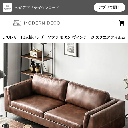
アプリで開く
公式アプリをダウンロード
ログイン
新規会員登録
強いEPUレザー] 3人掛けレザーソファ モダン ヴィンテージ スクエアフォルム
お
気
に
入
り
ア
イ
テ
ム
最