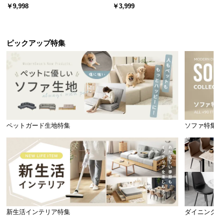
ード 木目/石目調 オープン収納・
スチール 4段階高さ調節 サイドフ
￥9,998
￥3,999
引き出し収納付き
ック オープンラック シンプル
ピックアップ特集
ペットガード生地特集
ソファ特集
新生活インテリア特集
ダイニング