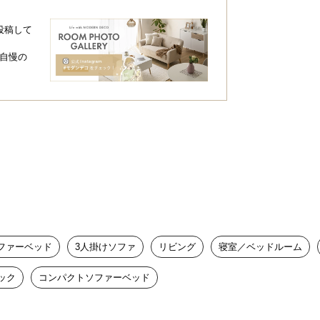
投稿して
自慢の
ファーベッド
3人掛けソファ
リビング
寝室／ベッドルーム
ック
コンパクトソファーベッド