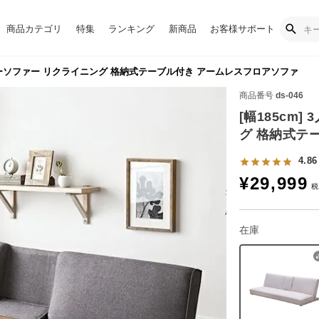
商品カテゴリ
特集
ランキング
新商品
お客様サポート
けローソファー リクライニング 格納式テーブル付き アームレスフロアソファ
商品番号
ds-046
[幅185cm
グ 格納式テ
4.86
¥
29,999
在庫