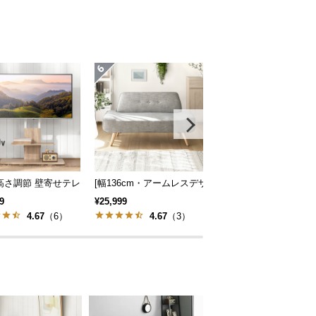
クトソファ 北欧風
 無段階高さ調節 ガス圧昇降式 ダイニング 高さ55~70cm
高さ調節 壁寄せテレビスタンド キャスター付き 左右角度調節機能
[幅136cm・アームレスデザイン] 北欧風 2人掛けソフ
シャギーラグ 正方形 20
9
¥25,999
¥6,999
4.67
（6）
4.67
（3）
5
（9）