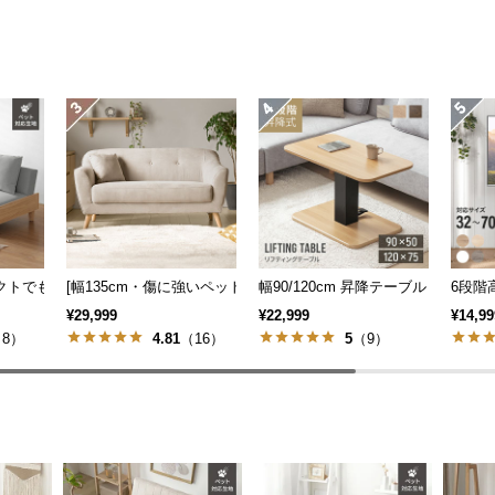
も] 収納付き3人掛け多機能ソファ
パクトでも広々] 3人掛けソファベッド リクライニング 天然木フレーム 北欧
[幅135cm・傷に強いペット対応生地も] 天然木脚 2人掛けコンパ
幅90/120cm 昇降テーブル デスク
6段階
¥29,999
¥22,999
¥14,99
8）
4.81
（16）
5
（9）