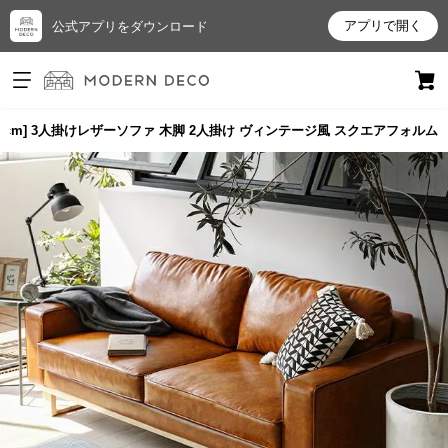
アプリで開く
公式アプリをダウンロード
ログイン
新規会員登録
83cm] 3人掛けレザーソファ 木脚 2人掛け ヴィンテージ風 スクエアフォルム
お
気
に
入
り
ア
イ
テ
ム
最