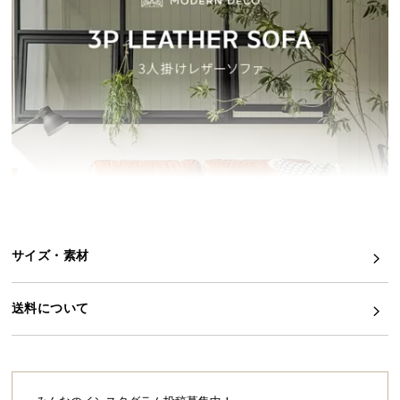
イ
ン
テ
リ
ア
コ
ー
デ
ィ
ネ
ー
ト
サイズ・素材
か
ら
送料について
探
す