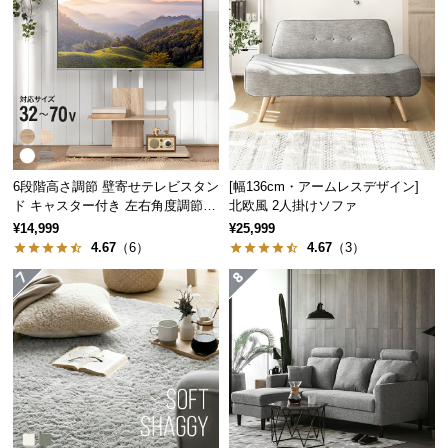
つ
い
て
開
梱
設
置
6段階高さ調節 壁寄せテレビスタン
[幅136cm・アームレスデザイン]
ド キャスター付き 左右角度調節機
北欧風 2人掛けソファ
サ
能
¥14,999
¥25,999
ー
4.67
（6）
4.67
（3）
ビ
ス
に
つ
い
て
搬
入