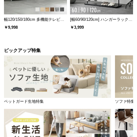
幅120/150/180cm 多機能テレビボ
[幅60/90/120cm] ハンガーラック
ード 木目/石目調 オープン収納・
スチール 4段階高さ調節 サイドフ
￥9,998
￥3,999
引き出し収納付き
ック オープンラック シンプル
ピックアップ特集
ペットガード生地特集
ソファ特集