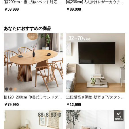
l
[幅200cm・傷に強いペット対応生
[幅236cm] 3人掛けレザーカウチソ
地] 3人掛けストレートソファ ごろ
ファ
l
￥59,999
￥89,998
寝できるゆったりサイズ
あなたにおすすめの商品
幅120~200cm 伸長式ラウンドダイ
11段階高さ調整 壁寄せTVスタンド
ニングテーブル 6人掛け 天然木突
キャスター付き 上下左右角度調節
￥79,990
￥12,999
板 美しい格子デザイン
機能