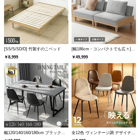
[SS/S/SD/D] 竹製すのこベッド
[幅186cm・コンパクトでも広々] 3
人掛けソファベッド リクライニン
￥8,999
￥49,999
グ 天然木フレーム 北欧
幅120/140/160/180cm ブラックフ
全12色 ヴィンテージ調 デザイナー
レーム ダイニング 大理石調 4人掛
ズシェルチェア