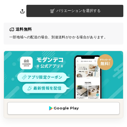
気
バリエーションを選択する
ア
イ
テ
送料無料
ム
一部地域への配送の場合、別途送料がかかる場合があります。
ラ
ン
キ
ン
グ
商
品
カ
テ
Google Play
ゴ
リ
か