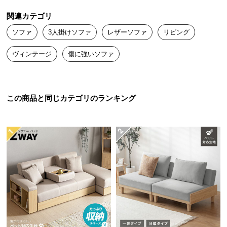
送
関連カテゴリ
料
に
ソファ
3人掛けソファ
レザーソファ
リビング
つ
ヴィンテージ
傷に強いソファ
い
て
大
この商品と同じカテゴリのランキング
型
商
品
の
配
送
に
つ
い
て