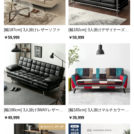
サ
ポ
ー
ト
[幅187cm] 3人掛けレザーソファ
[幅182cm] 3人掛けデザイナーズソ
ファ ル・コルビジェ LC2 名作 リ
￥59,999
￥59,999
プロダクト
お
知
ら
せ
ブ
ロ
グ
[幅190cm] 3人掛け3WAYレザーソ
[幅165cm] 3人掛けマルチカラーソ
ファーベッド
ファ
￥49,999
￥39,999
企
業