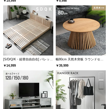
￥19,999
￥9,998
け
[S/D/Q/K・組替自由自在] パレット
幅80cm 天然木突板 ラウンドセン
ベッド 8/12/16枚セット
ターテーブル 美しい格子デザイン
￥14,999
￥39,999