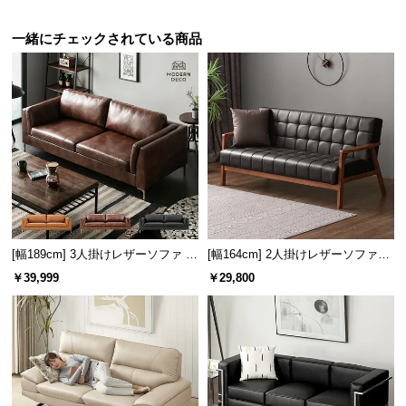
保
証
一緒にチェックされている商品
に
つ
い
て
会
員
規
約
に
[幅189cm] 3人掛けレザーソファ モ
[幅164cm] 2人掛けレザーソファー
つ
ダン ヴィンテージ スクエアフォル
木製フレーム
い
￥39,999
￥29,800
ム
て
お
客
様