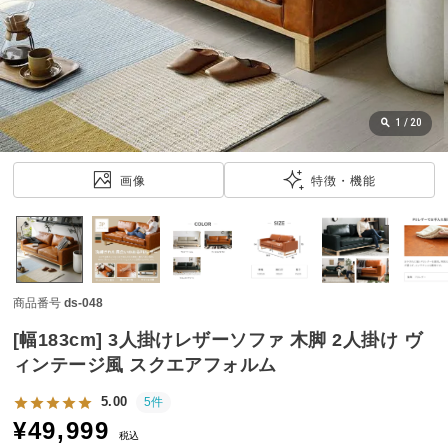
近
チ
ェ
ッ
ク
し
1
/
20
た
ア
画像
特徴・機能
イ
テ
ム
商品番号
ds-048
特
集
[幅183cm] 3人掛けレザーソファ 木脚 2人掛け ヴ
一
ィンテージ風 スクエアフォルム
覧
5.00
5件
¥
49,999
税込
人