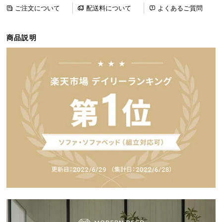
ら
ご注文について
配送料について
よくあるご質問
探
す
商品説明
イ
ン
テ
リ
ア
テ
イ
ス
ト
か
ら
探
す