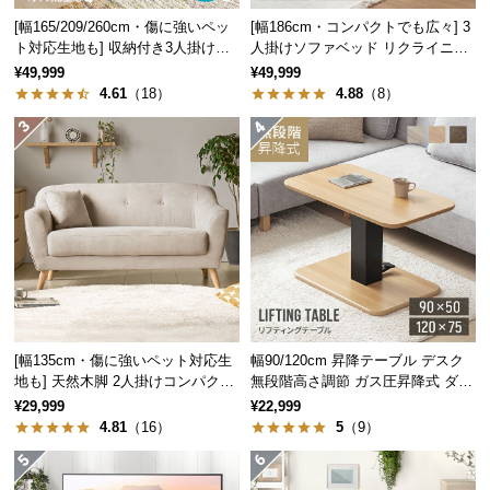
中
[幅165/209/260cm・傷に強いペッ
[幅186cm・コンパクトでも広々] 3
型
ト対応生地も] 収納付き3人掛け多
人掛けソファベッド リクライニン
商
機能ソファ
グ 天然木フレーム 北欧
¥49,999
¥49,999
品
4.61
（18）
4.88
（8）
の
配
送
に
つ
い
て
小
型
[幅135cm・傷に強いペット対応生
幅90/120cm 昇降テーブル デスク
商
地も] 天然木脚 2人掛けコンパクト
無段階高さ調節 ガス圧昇降式 ダイ
品
ソファ 北欧風
ニング 高さ55~70cm
¥29,999
¥22,999
の
4.81
（16）
5
（9）
配
送
に