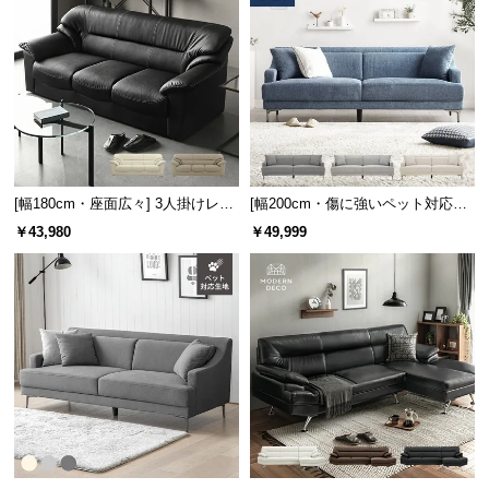
情
報
©
M
O
D
E
R
[幅180cm・座面広々] 3人掛けレザ
[幅200cm・傷に強いペット対応生
N
ーソファ モダン 応接ソファ 肘付
地も] 3人掛けストレートソファ ご
￥43,980
￥49,999
D
き 天然木構造材
ろ寝できるゆったりサイズ
E
C
O
C
o.,
L
t
d.
A