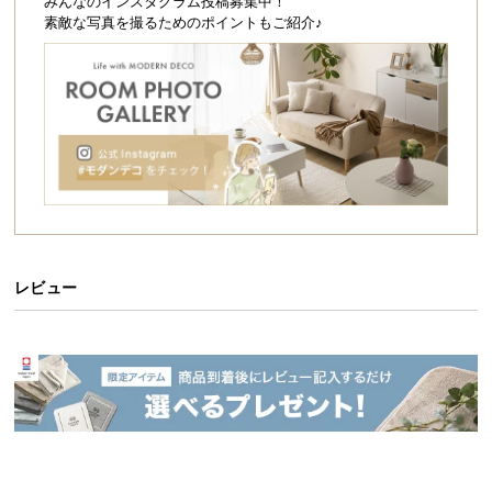
シ
みんなのインスタグラム投稿募集中！
素敵な写真を撮るためのポイントもご紹介♪
ョ
ッ
ピ
ン
グ
ガ
イ
ド
お
支
レビュー
払
い
に
つ
い
て
配