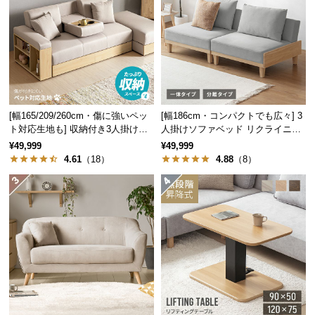
つ
い
て
開
梱
設
[幅165/209/260cm・傷に強いペッ
[幅186cm・コンパクトでも広々] 3
置
ト対応生地も] 収納付き3人掛け多
人掛けソファベッド リクライニン
機能ソファ
グ 天然木フレーム 北欧
サ
¥49,999
¥49,999
4.61
（18）
4.88
（8）
ー
ビ
ス
に
つ
い
て
搬
入