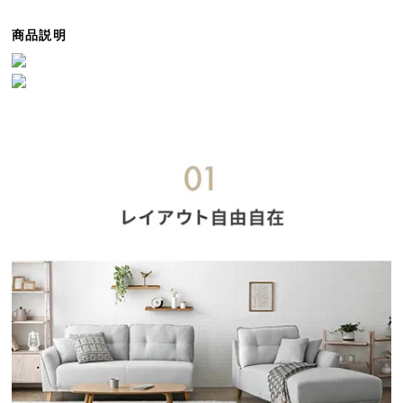
ら
探
商品説明
す
イ
ン
テ
リ
ア
テ
イ
ス
ト
か
ら
探
す