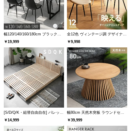
幅120/140/160/180cm ブラックフ
全12色 ヴィンテージ調 デザイナー
レーム ダイニング 大理石調 4人掛
ズシェルチェア
￥19,999
￥9,998
け
[S/D/Q/K・組替自由自在] パレット
幅80cm 天然木突板 ラウンドセン
ベッド 8/12/16枚セット
ターテーブル 美しい格子デザイン
￥14,999
￥39,999