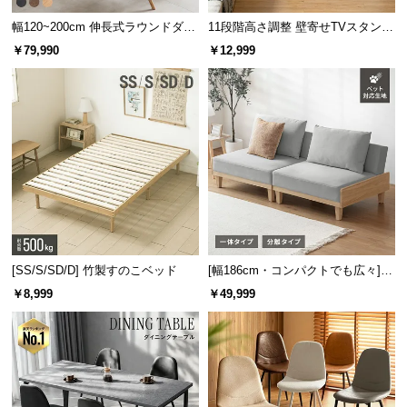
幅120~200cm 伸長式ラウンドダイ
11段階高さ調整 壁寄せTVスタンド
ニングテーブル 6人掛け 天然木突
キャスター付き 上下左右角度調節
￥79,990
￥12,999
板 美しい格子デザイン
機能
[SS/S/SD/D] 竹製すのこベッド
[幅186cm・コンパクトでも広々] 3
人掛けソファベッド リクライニン
￥8,999
￥49,999
グ 天然木フレーム 北欧