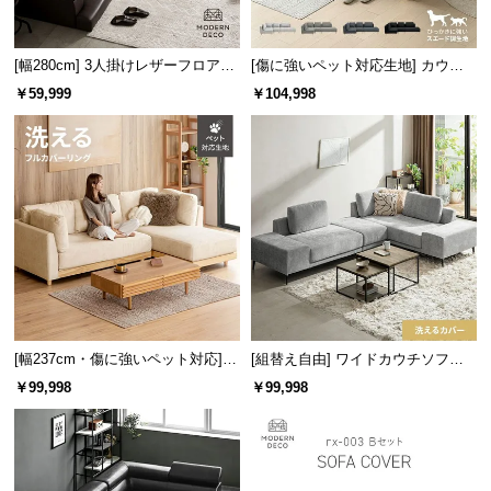
l
l
[幅280cm] 3人掛けレザーフロアソ
[傷に強いペット対応生地] カウチ
ファ
ソファセット 組替自由自在（カウ
￥59,999
￥104,998
チ+2P+1P） ラージサイズ
[幅237cm・傷に強いペット対応] 3
[組替え自由] ワイドカウチソファ
人掛けカウチソファ 天然木フレー
セット
￥99,998
￥99,998
ム 洗えるカバー