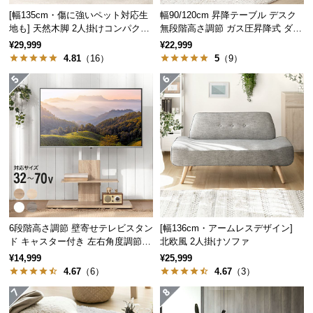
経
[幅135cm・傷に強いペット対応生
幅90/120cm 昇降テーブル デスク
路
地も] 天然木脚 2人掛けコンパクト
無段階高さ調節 ガス圧昇降式 ダイ
に
ソファ 北欧風
ニング 高さ55~70cm
¥29,999
¥22,999
つ
4.81
（16）
5
（9）
い
て
返
品・
キ
ャ
ン
セ
ル
6段階高さ調節 壁寄せテレビスタン
[幅136cm・アームレスデザイン]
に
ド キャスター付き 左右角度調節機
北欧風 2人掛けソファ
つ
能
¥14,999
¥25,999
い
4.67
（6）
4.67
（3）
て