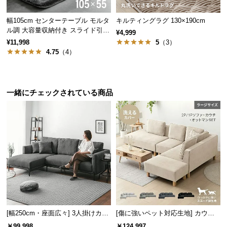
サ
幅105cm センターテーブル モルタ
キルティングラグ 130×190cm
ポ
ル調 大容量収納付き スライド引き
¥4,999
ー
出し2杯
¥11,998
5
（3）
ト
4.75
（4）
お
一緒にチェックされている商品
知
ら
せ
ブ
ロ
グ
[幅250cm・座面広々] 3人掛けカウ
[傷に強いペット対応生地] カウチ
企
チソファ セパレートスタイル ブラ
ソファセット 組替自由自在（カウ
業
￥99,998
￥124,997