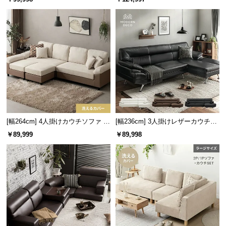
情
ックスチール脚 4人掛け
チ+2P+1P+オットマン） ラージサ
報
イズ
©
M
O
D
E
R
N
D
[幅264cm] 4人掛けカウチソファ L
[幅236cm] 3人掛けレザーカウチソ
E
字 最大6人掛け ビッグサイズ ソフ
ファ
￥89,999
￥89,998
C
ァセット レイアウト自由
O
C
o.,
L
t
d.
A