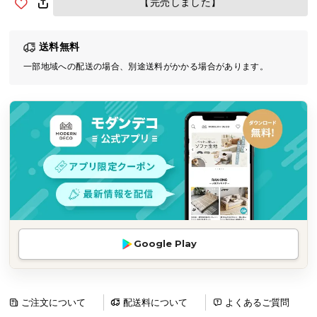
【完売しました】
気
ア
送料無料
イ
テ
一部地域への配送の場合、別途送料がかかる場合があります。
ム
ラ
ン
キ
ン
グ
商
品
Google Play
カ
テ
ゴ
リ
ご注文について
配送料について
よくあるご質問
か