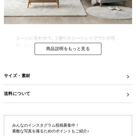
イ
ン
テ
リ
ア
コ
商品説明をもっと見る
ー
デ
ィ
ネ
サイズ・素材
ー
ト
送料について
か
ら
探
す
みんなのインスタグラム投稿募集中！
素敵な写真を撮るためのポイントもご紹介♪