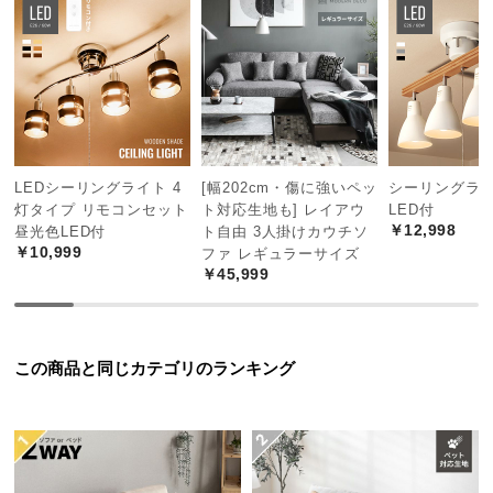
中
型
商
品
の
配
送
に
LEDシーリングライト 4
[幅202cm・傷に強いペッ
シーリングライ
灯タイプ リモコンセット
ト対応生地も] レイアウ
LED付
つ
￥12,998
昼光色LED付
ト自由 3人掛けカウチソ
い
￥10,999
ファ レギュラーサイズ
て
￥45,999
小
型
商
この商品と同じカテゴリのランキング
品
の
配
送
に