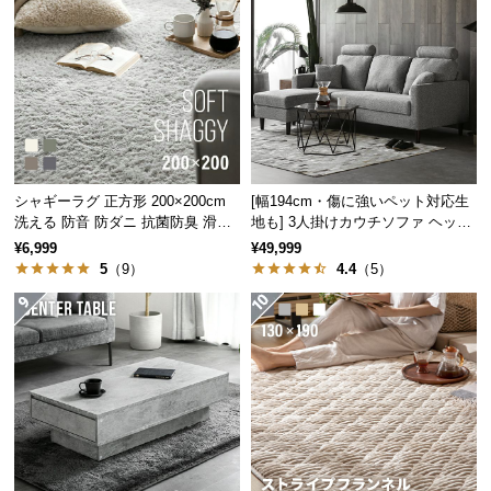
保
証
に
つ
い
て
会
シャギーラグ 正方形 200×200cm
[幅194cm・傷に強いペット対応生
員
洗える 防音 防ダニ 抗菌防臭 滑り
地も] 3人掛けカウチソファ ヘッド
規
止め付き
レスト付 レイアウト自由 広々設計
¥6,999
¥49,999
約
5
（9）
4.4
（5）
に
つ
い
て
お
客
様