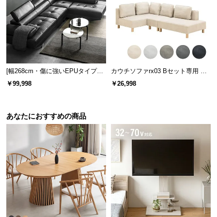
[幅268cm・傷に強いEPUタイプも]
カウチソファrx03 Bセット専用 交
3人掛けレザーカウチソファ 広々設
換用カバー カウチ+2P+1Pセット
￥99,998
￥26,998
計 高級感
あなたにおすすめの商品