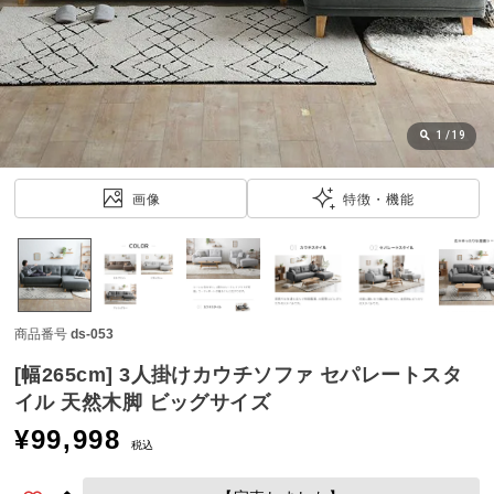
近
チ
ェ
ッ
ク
し
1
/
19
た
ア
画像
特徴・機能
イ
テ
ム
商品番号
ds-053
特
集
[幅265cm] 3人掛けカウチソファ セパレートスタ
一
イル 天然木脚 ビッグサイズ
覧
¥
99,998
税込
人