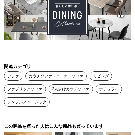
送
料
に
つ
い
て
大
型
関連カテゴリ
商
品
ソファ
カウチソファ・コーナーソファ
リビング
の
配
ファブリックソファ
3人掛けカウチソファ
ナチュラル
送
シンプル／ベーシック
に
つ
い
て
この商品を買った人はこんな商品も買っています