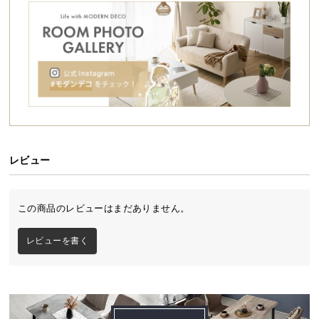
シ
ョ
ッ
ピ
ン
グ
ガ
イ
ド
レビュー
お
支
払
この商品のレビューはまだありません。
い
に
レビューを書く
つ
い
て
配