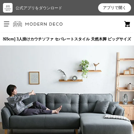
アプリで開く
公式アプリをダウンロード
ログイン
新規会員登録
幅265cm] 3人掛けカウチソファ セパレートスタイル 天然木脚 ビッグサイズ
お
気
に
入
り
ア
イ
テ
ム
最