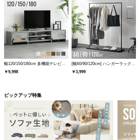
幅120/150/180cm 多機能テレビボ
[幅60/90/120cm] ハンガーラック
ード 木目/石目調 オープン収納・
スチール 4段階高さ調節 サイドフ
￥9,998
￥3,999
引き出し収納付き
ック オープンラック シンプル
ピックアップ特集