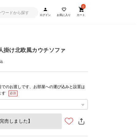
0
ログイン
お気に入り
カート
] 3人掛け北欧風カウチソファ
前でのお渡しです、お部屋への運び込みと設置は
ます
完売しました】