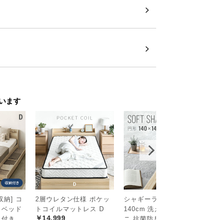
います
次へ
>
納] コ
2層ウレタン仕様 ポケッ
シャギーラグ 円形 140×
[
きベッド
トコイルマットレス D
140cm 洗える 防音 防ダ
こ
￥14,999
ス付き
ニ 抗菌防臭 滑り止め付
ト