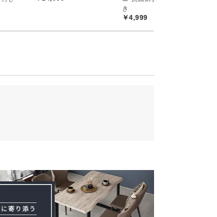
ラー
￥
き
￥4,999
のカラーをご用意しました。お部屋のテイ
。