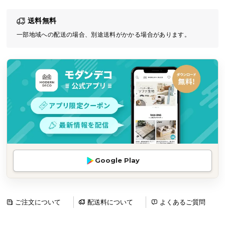
気
送料無料
ア
イ
一部地域への配送の場合、別途送料がかかる場合があります。
テ
ム
ラ
ン
キ
ン
グ
商
Google Play
品
カ
テ
ゴ
ご注文について
配送料について
よくあるご質問
リ
か