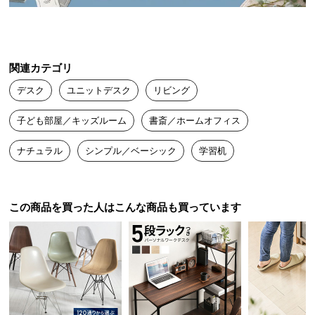
送
料
に
つ
関連カテゴリ
い
デスク
ユニットデスク
リビング
て
スタンダードスタイル
子ども部屋／キッズルーム
書斎／ホームオフィス
大
横に並べてもラックがスペースを仕切るため、気が
型
散らずに集中できます。
ナチュラル
シンプル／ベーシック
学習机
商
品
の
配
この商品を買った人はこんな商品も買っています
コンパクトさと使いやすさを両立
送
に
つ
お部屋を圧迫しないサイズ感ながらも、ワークスペ
い
ースに必要なサイズと収納をしっかり確保しまし
て
た。