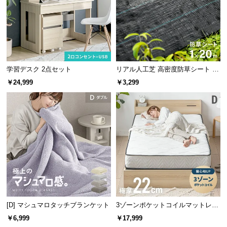
横幅（内寸）
高さ（内寸）
奥行（内寸）
情
報
245㎜
150㎜
385㎜
©
M
O
開閉しやすい手掛かり
D
学習デスク 2点セット
リアル人工芝 高密度防草シート 1×
前板を斜めカットした手掛かりにす
E
20m
ることで、手が入りやすくスムーズ
￥24,999
￥3,299
R
に引き出せるようになっています。
見た目もスマートでおしゃれ。
N
D
E
C
左右どちらにも入れ替え自由
O
C
ラックは組み立て時に左右入れ替え可能。お部屋の
レイアウトや利き手に合わせて自由に変更できま
o.,
す。
L
t
[D] マシュマロタッチブランケット
3ゾーンポケットコイルマットレス
d.
厚さ22cm D
A
￥6,999
￥17,999