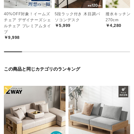
中
型
40%OFF対象！イームズ
5段ラック付き 木目調パ
撥水キッチンマ
商
チェア デザイナーズシェ
ソコンデスク
270cm
品
￥5,999
￥4,280
ルチェア プレミアムタイ
の
プ
配
￥9,998
送
に
つ
い
この商品と同じカテゴリのランキング
て
小
型
商
品
シンプルで広々とした天板
の
一切の無駄を省いた天板は書物を思いっきり広げる
配
ことができ、サクサクと作業を進めることができま
す。
送
に