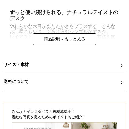
イ
ずっと使い続けられる、ナチュラルテイストの
ン
デスク
テ
やわらかな木目があたたかさをプラスする、どんな
リ
お部屋にもやさしく溶け込むシンプルなデスク。
ア
レイアウトや暮らしに合わせて自由に設置方法を変
商品説明をもっと見る
えられるので、時が経っても飽きることなく使い続
コ
けることができます。
ー
デ
ィ
サイズ・素材
ネ
ー
送料について
ト
か
ら
探
す
みんなのインスタグラム投稿募集中！
素敵な写真を撮るためのポイントもご紹介♪