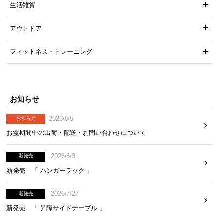
生活雑貨
アウトドア
フィットネス・トレーニング
お知らせ
2026/8/5
お知らせ
お盆期間中の出荷・配送・お問い合わせについて
天板耐荷重
可動棚耐荷重
引出耐荷重
2026/8/3
新発売
約30㎏
約8㎏
約7㎏
新発売 「 ハンガーラック 」
2026/7/27
新発売
新発売 「 昇降サイドテーブル 」
自然のぬくもりを感じる木目調