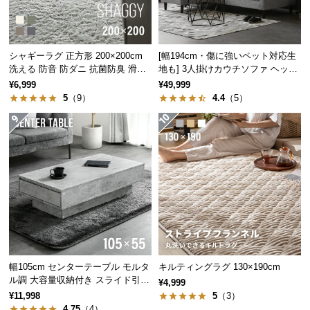
保
証
11段階
の細かな調整ができる棚が
2枚
付属！A4ファ
に
イルや写真立てなどの小物もぴったり収納できま
つ
す。
シャギーラグ 正方形 200×200cm
[幅194cm・傷に強いペット対応生
い
洗える 防音 防ダニ 抗菌防臭 滑り
地も] 3人掛けカウチソファ ヘッド
止め付き
レスト付 レイアウト自由 広々設計
て
¥6,999
¥49,999
5
（9）
4.4
（5）
会
員
規
棚枚数
段階数
間隔幅
約
に
2枚
11段階
3.2㎝
つ
い
て
左右どちらにも入れ替え自由
幅105cm センターテーブル モルタ
キルティングラグ 130×190cm
ラックは組み立て時に左右入れ替え可能。お部屋の
お
ル調 大容量収納付き スライド引き
レイアウトや利き手に合わせて自由に変更できま
¥4,999
客
出し2杯
す。
¥11,998
5
（3）
様
4.75
（4）