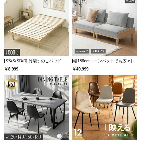
[SS/S/SD/D] 竹製すのこベッド
[幅186cm・コンパクトでも広々] 3
人掛けソファベッド リクライニン
￥8,999
￥49,999
グ 天然木フレーム 北欧
安心の面取り加工
腕が痛くならないよう、天板前面にやわらかなカー
ブを施しました。角でケガをする心配もありませ
ん。