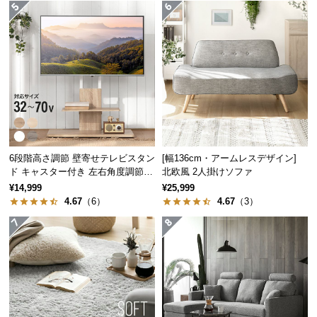
のを近くに収納することで、作業も効率的に。
経
路
に
つ
い
て
返
品・
キ
6段階高さ調節 壁寄せテレビスタン
[幅136cm・アームレスデザイン]
ド キャスター付き 左右角度調節機
北欧風 2人掛けソファ
ャ
能
¥14,999
¥25,999
ン
4.67
（6）
4.67
（3）
セ
ル
に
つ
い
て
2枚の可動棚でぴったり収納