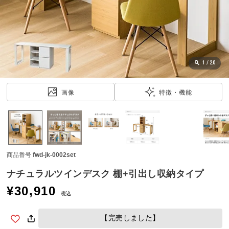
近
チ
ェ
ッ
ク
し
1
/
20
た
ア
画像
特徴・機能
イ
テ
ム
商品番号
fwd-jk-0002set
特
集
ナチュラルツインデスク 棚+引出し収納タイプ
一
¥
30,910
覧
税込
【完売しました】
人