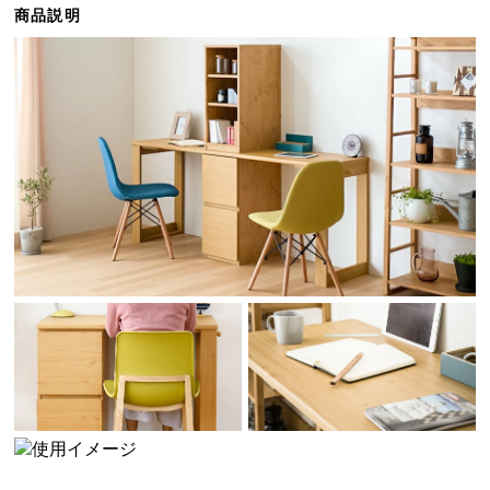
商品説明
ら
探
す
イ
ン
テ
リ
ア
テ
イ
ス
ト
か
ら
探
す