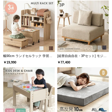
l
l
書き痕が付きにくいPVC天板
天板には合成樹脂化粧板(PVC)を使用。キズや熱・水
幅90cm ランドセルラック 学習机
[組替自由自在・3Pセット] モジュ
分に強いので、筆記時も安心してお使い頂けます。
3点セット
ールソファ アームレス 天然木脚
￥19,990
￥77,400
洗えるカバー