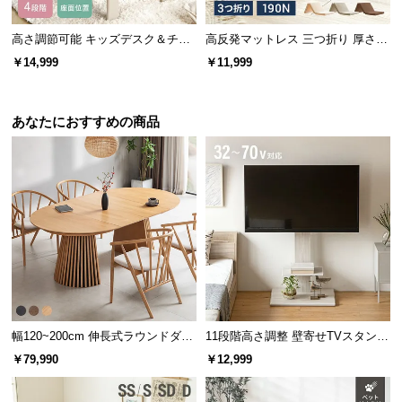
高さ調節可能 キッズデスク＆チェ
高反発マットレス 三つ折り 厚さ10
アセット
cm D
￥14,999
￥11,999
デスクの天板にぴったりのPVC
合成樹脂化粧板(PVC)は、美しい木
あなたにおすすめの商品
目と高い耐久性が特徴の特殊加工化
粧合板。合成樹脂で仕上げを施して
おり、電気を通さず水や薬品にも強
い素材です。
細かな部分にもこだわった設計
使いやすさを徹底的に追及した設計のデスク。毎日
幅120~200cm 伸長式ラウンドダイ
11段階高さ調整 壁寄せTVスタンド
長時間作業するデスクならではの工夫があります。
ニングテーブル 6人掛け 天然木突
キャスター付き 上下左右角度調節
￥79,990
￥12,999
板 美しい格子デザイン
機能