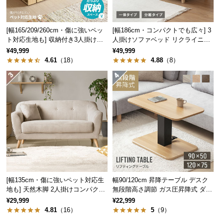
つ
い
[幅165/209/260cm・傷に強いペッ
[幅186cm・コンパクトでも広々] 3
て
ト対応生地も] 収納付き3人掛け多
人掛けソファベッド リクライニン
機能ソファ
グ 天然木フレーム 北欧
¥49,999
¥49,999
開
4.61
（18）
4.88
（8）
梱
設
置
サ
ー
ビ
天板幅
天板奥行
ス
に
90㎝
45㎝
つ
い
[幅135cm・傷に強いペット対応生
幅90/120cm 昇降テーブル デスク
て
地も] 天然木脚 2人掛けコンパクト
無段階高さ調節 ガス圧昇降式 ダイ
ソファ 北欧風
ニング 高さ55~70cm
¥29,999
¥22,999
すぐに手の届く便利な収納
搬
4.81
（16）
5
（9）
入
機能性にこだわったラックとチェスト。よく使うも