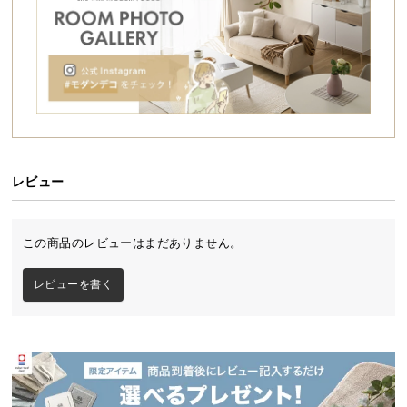
シ
ョ
ッ
ピ
ン
グ
レイアウトの幅が広がるツインデスク
ガ
イ
ド
子供から大人まで使えるツインデスク。ラックの位
レビュー
置でデスクを繋げたり離したりと様々なコーディネ
ートが可能。
お
支
この商品のレビューはまだありません。
払
い
レビューを書く
に
つ
い
て
配