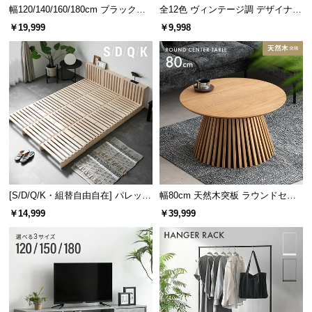
幅120/140/160/180cm ブラックフ
全12色 ヴィンテージ調 デザイナー
レーム ダイニング 大理石調 4人掛
ズシェルチェア
￥19,999
￥9,998
け
半円型のコード用スリット
壁際に配置してもコードを通せるスリット。円形の
くり抜き型と違い、ワークスペースを圧迫しませ
ん。
[S/D/Q/K・組替自由自在] パレット
幅80cm 天然木突板 ラウンドセン
ベッド 8/12/16枚セット
ターテーブル 美しい格子デザイン
￥14,999
￥39,999