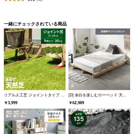
サ
ポ
ー
一緒にチェックされている商品
ト
お
知
ら
2つの引き出しでたっぷり収納
せ
A4ファイルがぴったり収納できる引き出しが
2杯
！書
ブ
類や筆記用具等の小物もたっぷり収納できます。
リアル人工芝 ジョイントタイプ 30
[D] 余白を楽しむローベッド 天然
ロ
cm 9枚 芝丈25mm
木調 ステージベッド 超極厚マット
￥3,999
￥62,989
グ
レス付き
企
業