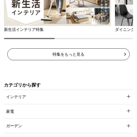
新生活インテリア特集
ダイニング
フックの数
取り付け穴
4個
4箇所
特集をもっと見る
グラつきを抑え耐久性を高める構造
カテゴリから探す
インテリア
細い四本足だけで立っている机と違い、太めの脚
部・接地部分の多い片側ラックがグラつきを抑えま
す。
家電
ガーデン