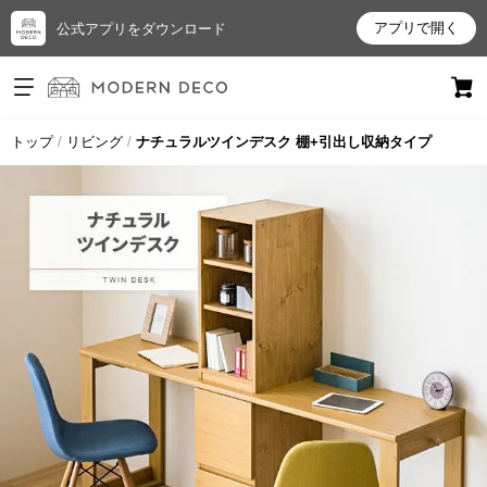
アプリで開く
公式アプリをダウンロード
ログイン
新規会員登録
トップ
リビング
ナチュラルツインデスク 棚+引出し収納タイプ
お
気
に
入
り
ア
イ
テ
ム
最