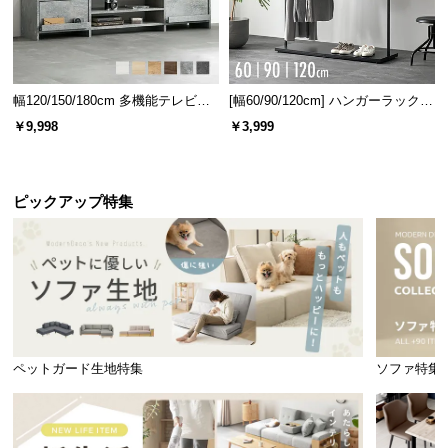
幅120/150/180cm 多機能テレビボ
[幅60/90/120cm] ハンガーラック
ード 木目/石目調 オープン収納・
スチール 4段階高さ調節 サイドフ
￥9,998
￥3,999
引き出し収納付き
ック オープンラック シンプル
付け替え可能な専用フック
バッグを掛けられる便利なフックが
4個
付属！脚・ラ
ックの左右
計4か所
のお好きな位置に設置できます。
ピックアップ特集
ペットガード生地特集
ソファ特集