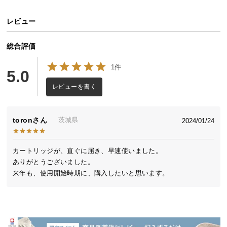
イ
レビュー
ン
テ
総合評価
リ
ア
1件
5.0
コ
ー
レビューを書く
デ
ィ
toron
茨城県
2024/01/24
ネ
ー
ト
カートリッジが、直ぐに届き、早速使いました。

か
ありがとうございました。

ら
来年も、使用開始時期に、購入したいと思います。
探
す