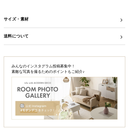
ら
探
す
サイズ・素材
送料について
イ
ン
テ
リ
ア
みんなのインスタグラム投稿募集中！
テ
素敵な写真を撮るためのポイントもご紹介♪
イ
ス
ト
か
ら
探
す