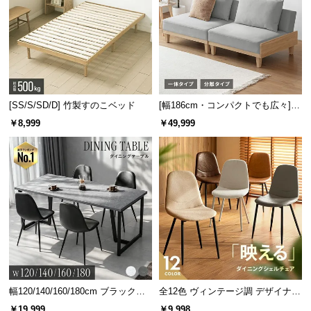
[SS/S/SD/D] 竹製すのこベッド
[幅186cm・コンパクトでも広々] 3
人掛けソファベッド リクライニン
￥8,999
￥49,999
グ 天然木フレーム 北欧
幅120/140/160/180cm ブラックフ
全12色 ヴィンテージ調 デザイナー
レーム ダイニング 大理石調 4人掛
ズシェルチェア
￥19,999
￥9,998