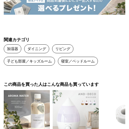
シ
ョ
ッ
ピ
ン
グ
関連カテゴリ
ガ
イ
加湿器
ダイニング
リビング
ド
子ども部屋／キッズルーム
寝室／ベッドルーム
お
支
払
この商品を買った人はこんな商品も買っています
い
に
つ
い
て
配