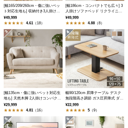
中
[幅165/209/260cm・傷に強いペッ
[幅186cm・コンパクトでも広々] 3
型
ト対応生地も] 収納付き3人掛け多
人掛けソファベッド リクライニン
商
機能ソファ
グ 天然木フレーム 北欧
¥49,999
¥49,999
品
4.61
（18）
4.88
（8）
の
配
送
に
つ
い
て
小
型
[幅135cm・傷に強いペット対応生
幅90/120cm 昇降テーブル デスク
商
地も] 天然木脚 2人掛けコンパクト
無段階高さ調節 ガス圧昇降式 ダイ
品
ソファ 北欧風
ニング 高さ55~70cm
¥29,999
¥22,999
の
4.81
（16）
5
（9）
配
送
に