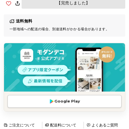
【完売しました】
気
ア
イ
送料無料
テ
一部地域への配送の場合、別途送料がかかる場合があります。
ム
ラ
ン
キ
ン
グ
商
品
カ
Google Play
テ
ゴ
リ
ご注文について
配送料について
よくあるご質問
か