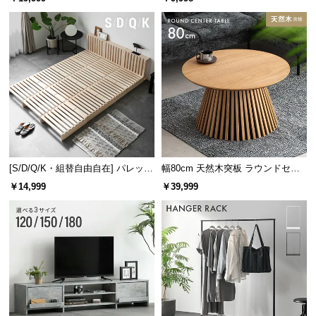
け
[S/D/Q/K・組替自由自在] パレット
幅80cm 天然木突板 ラウンドセン
ベッド 8/12/16枚セット
ターテーブル 美しい格子デザイン
￥14,999
￥39,999