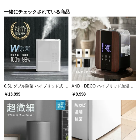
保
証
一緒にチェックされている商品
に
つ
い
て
会
員
規
約
に
6.5L ダブル除菌 ハイブリッド式 U
AND・DECO ハイブリッド加湿器
つ
Vライト+ヒーター除菌機能付き
ステンレス振動子モデル 木目調
￥13,999
￥9,998
い
て
お
客
様