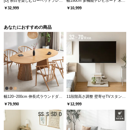
[D] 余白を楽しむローベッドフレー
幅150cm 多機能テレビボード 木
l
ム 天然木調 ステージベッド 2口コ
目/石目調 オープン収納・引き出し
l
￥32,999
￥10,999
ンセント
収納付き
あなたにおすすめの商品
幅120~200cm 伸長式ラウンドダイ
11段階高さ調整 壁寄せTVスタンド
ニングテーブル 6人掛け 天然木突
キャスター付き 上下左右角度調節
￥79,990
￥12,999
板 美しい格子デザイン
機能