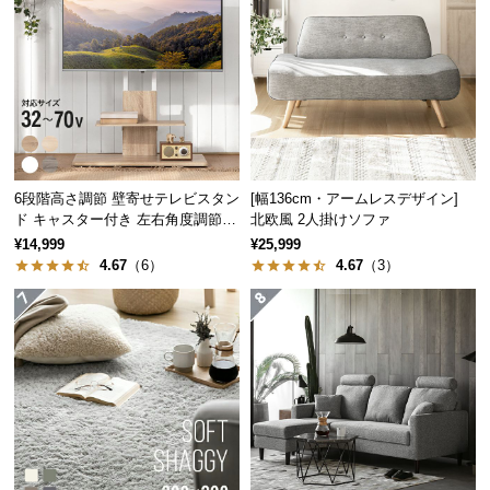
つ
い
て
開
梱
設
6段階高さ調節 壁寄せテレビスタン
[幅136cm・アームレスデザイン]
置
ド キャスター付き 左右角度調節機
北欧風 2人掛けソファ
サ
能
¥14,999
¥25,999
ー
4.67
（6）
4.67
（3）
ビ
ス
に
つ
い
て
搬
入