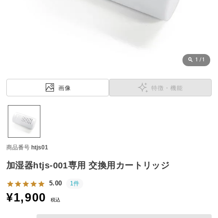
近
チ
ェ
ッ
ク
し
1
/
1
た
ア
画像
特徴・機能
イ
テ
ム
商品番号
htjs01
特
集
加湿器htjs-001専用 交換用カートリッジ
一
覧
5.00
1件
¥
1,900
税込
人