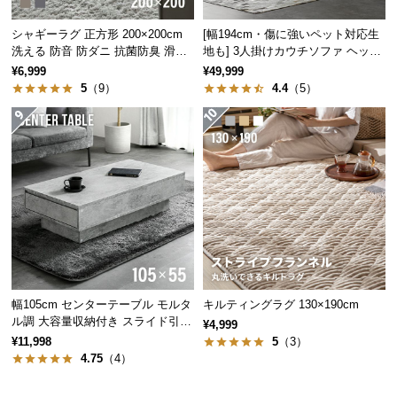
経
路
シャギーラグ 正方形 200×200cm
[幅194cm・傷に強いペット対応生
洗える 防音 防ダニ 抗菌防臭 滑り
地も] 3人掛けカウチソファ ヘッド
に
止め付き
レスト付 レイアウト自由 広々設計
¥6,999
¥49,999
つ
5
（9）
4.4
（5）
い
て
返
品・
キ
ャ
ン
セ
ル
に
幅105cm センターテーブル モルタ
キルティングラグ 130×190cm
つ
ル調 大容量収納付き スライド引き
¥4,999
出し2杯
い
¥11,998
5
（3）
4.75
（4）
て