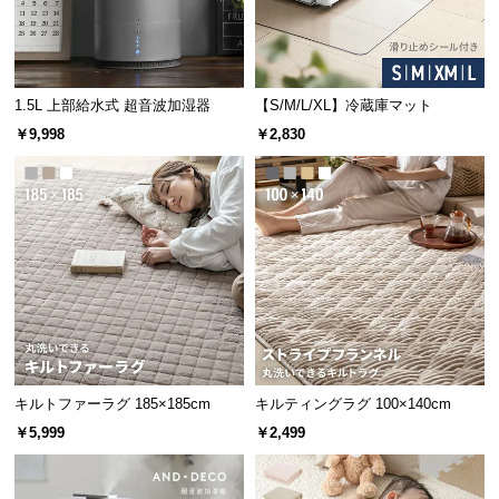
サ
ポ
ー
ト
1.5L 上部給水式 超音波加湿器
【S/M/L/XL】冷蔵庫マット
￥9,998
￥2,830
お
知
ら
せ
ブ
ロ
グ
キルトファーラグ 185×185cm
キルティングラグ 100×140cm
￥5,999
￥2,499
企
業