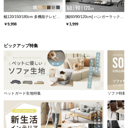
幅120/150/180cm 多機能テレビボ
[幅60/90/120cm] ハンガーラック
ード 木目/石目調 オープン収納・
スチール 4段階高さ調節 サイドフ
￥9,998
￥3,999
引き出し収納付き
ック オープンラック シンプル
ピックアップ特集
ペットガード生地特集
ソファ特集