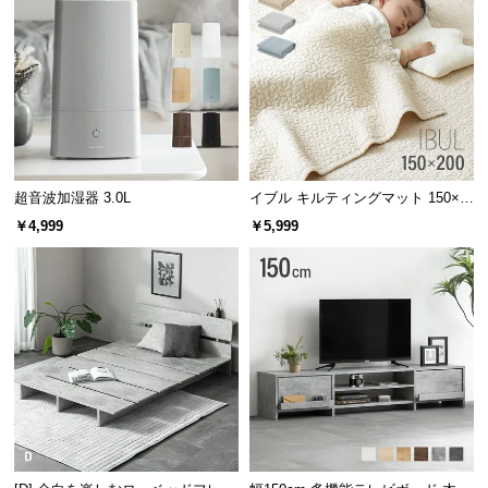
情
報
©
M
O
D
E
R
超音波加湿器 3.0L
イブル キルティングマット 150×2
N
00cm コットン100%
￥4,999
￥5,999
D
E
C
O
C
o.,
L
t
d.
A