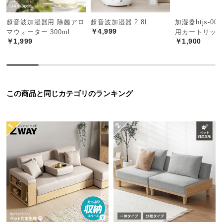
送
料
超音波加湿器用 除菌アロ
超音波加湿器 2.8L
加湿器htjs-0
に
￥4,999
マウォーター 300ml
用カートリッ
￥1,999
￥1,900
つ
い
て
大
この商品と同じカテゴリのランキング
型
商
品
の
配
送
に
つ
い
て