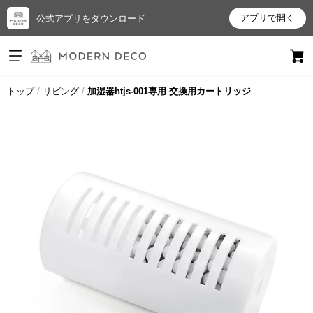
アプリで開く
公式アプリをダウンロード
ログイン
新規会員登録
トップ
リビング
加湿器htjs-001専用 交換用カートリッジ
お
気
に
入
り
ア
イ
テ
ム
最