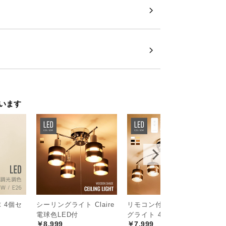
ンズのソケット
様を入れたヘアライン加工を施し、重厚感
います
 4個セ
シーリングライト Claire
リモコン付 LEDシーリン
ブ
電球色LED付
グライト 4灯タイプ
ン
￥8,999
￥7,999
￥