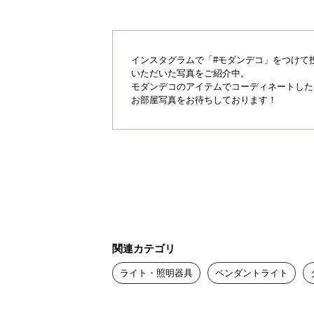
インスタグラムで「#モダンデコ」をつけて
いただいた写真をご紹介中。
モダンデコのアイテムでコーディネートした
お部屋写真をお待ちしております！
天井をきれいに見
配線器具や余分なコードをきれいに
めます。
関連カテゴリ
ライト・照明器具
ペンダントライト