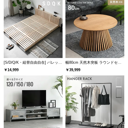
[S/D/Q/K・組替自由自在] パレット
幅80cm 天然木突板 ラウンドセン
ベッド 8/12/16枚セット
ターテーブル 美しい格子デザイン
￥14,999
￥39,999