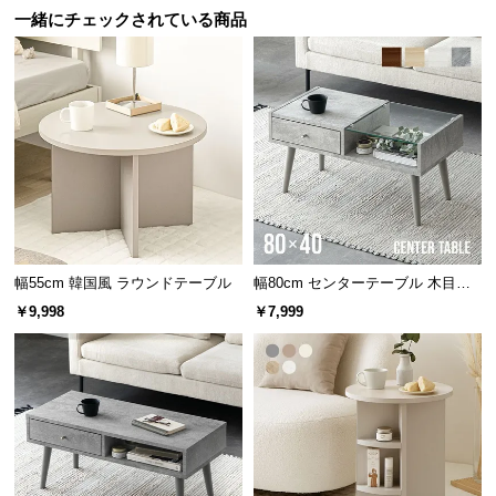
保
一緒にチェックされている商品
証
に
つ
い
て
会
員
規
約
幅55cm 韓国風 ラウンドテーブル
幅80cm センターテーブル 木目調/
に
モルタル調
￥9,998
￥7,999
つ
い
て
お
客
様