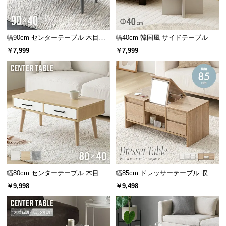
サ
ポ
ー
幅90cm センターテーブル 木目調/
幅40cm 韓国風 サイドテーブル
ト
モルタル調
￥7,999
￥7,999
お
知
ら
せ
ブ
ロ
幅80cm センターテーブル 木目調/
幅85cm ドレッサーテーブル 収納
グ
モルタル調 収納付き テーパードレ
付
￥9,998
￥9,498
ッグ
企
業