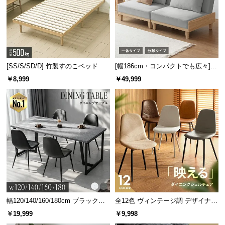
[SS/S/SD/D] 竹製すのこベッド
[幅186cm・コンパクトでも広々] 3
人掛けソファベッド リクライニン
￥8,999
￥49,999
グ 天然木フレーム 北欧
幅120/140/160/180cm ブラックフ
全12色 ヴィンテージ調 デザイナー
レーム ダイニング 大理石調 4人掛
ズシェルチェア
￥19,999
￥9,998
け