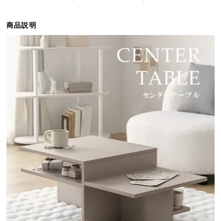
ら
探
商品説明
す
イ
ン
テ
リ
ア
テ
イ
ス
ト
か
ら
探
す