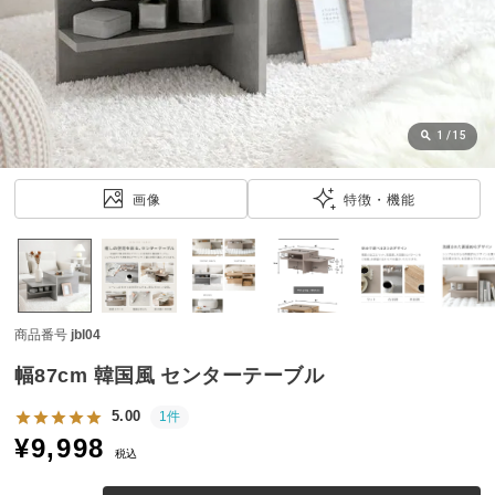
近
チ
ェ
ッ
ク
し
1
/
15
た
ア
画像
特徴・機能
イ
テ
ム
商品番号
jbl04
特
集
幅87cm 韓国風 センターテーブル
一
覧
5.00
1件
¥
9,998
税込
人