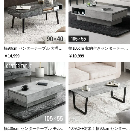
情
報
©
M
O
D
E
幅90cm センターテーブル 大理石/
幅105cm 収納付きセンターテーブ
R
モルタル調 天然木脚 収納スペース
ル
￥14,999
￥10,999
N
D
E
C
O
C
o.,
L
t
d.
A
幅105cm センターテーブル モルタ
40%OFF対象！幅90cm センターテ