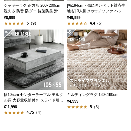
経
シャギーラグ 正方形 200×200cm
[幅194cm・傷に強いペット対応生
路
洗える 防音 防ダニ 抗菌防臭 滑り
地も] 3人掛けカウチソファ ヘッド
止め付き
レスト付 レイアウト自由 広々設計
に
¥6,999
¥49,999
5
（9）
4.4
（5）
つ
い
て
返
品・
キ
ャ
ン
セ
ル
幅105cm センターテーブル モルタ
キルティングラグ 130×190cm
に
ル調 大容量収納付き スライド引き
¥4,999
つ
出し2杯
¥11,998
5
（3）
い
4.75
（4）
て