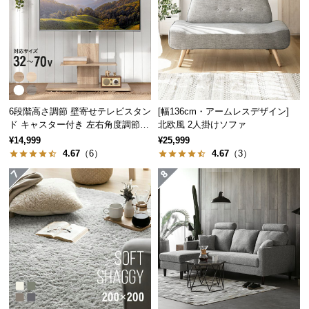
つ
い
て
開
梱
設
6段階高さ調節 壁寄せテレビスタン
[幅136cm・アームレスデザイン]
ド キャスター付き 左右角度調節機
北欧風 2人掛けソファ
置
能
¥14,999
¥25,999
サ
4.67
（6）
4.67
（3）
ー
ビ
ス
に
つ
い
て
搬
入