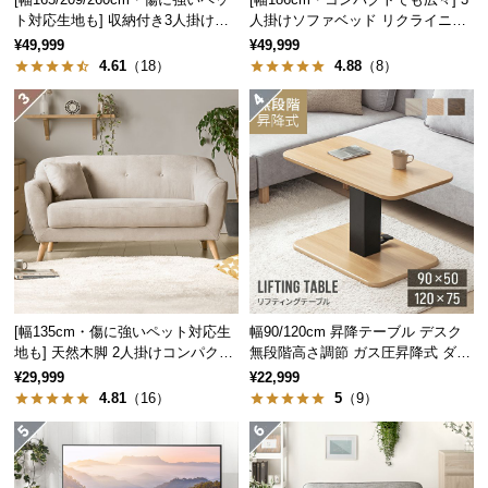
中
ト対応生地も] 収納付き3人掛け多
人掛けソファベッド リクライニン
型
機能ソファ
グ 天然木フレーム 北欧
¥49,999
¥49,999
商
4.61
（18）
4.88
（8）
品
の
配
送
に
つ
い
て
小
[幅135cm・傷に強いペット対応生
幅90/120cm 昇降テーブル デスク
型
地も] 天然木脚 2人掛けコンパクト
無段階高さ調節 ガス圧昇降式 ダイ
商
ソファ 北欧風
ニング 高さ55~70cm
¥29,999
¥22,999
品
4.81
（16）
5
（9）
の
配
送
に