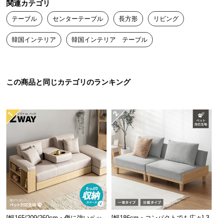
関連カテゴリ
送
テーブル
センターテーブル
長方形
リビング
料
に
韓国インテリア
韓国インテリア テーブル
つ
い
て
この商品と同じカテゴリのランキング
大
型
商
品
の
配
送
に
つ
い
て
[幅165/209/260cm・傷に強いペッ
[幅186cm・コンパクトでも広々] 3