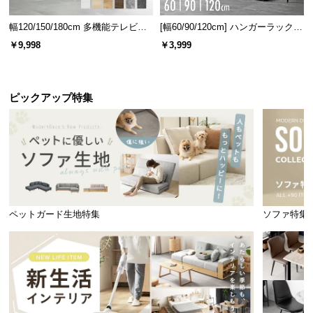
幅120/150/180cm 多機能テレビボ
[幅60/90/120cm] ハンガーラック
ード 木目/石目調 オープン収納・
スチール 4段階高さ調節 サイドフ
￥9,998
￥3,999
引き出し収納付き
ック オープンラック シンプル
ピックアップ特集
ペットガード生地特集
ソファ特集