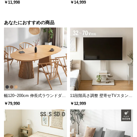
ル調 大容量収納付き スライド引き
ーブル 大理石/モルタル調 スクエ
l
￥11,998
￥14,999
出し2杯
アレッグ 安心面取り加工
l
あなたにおすすめの商品
幅120~200cm 伸長式ラウンドダイ
11段階高さ調整 壁寄せTVスタンド
ニングテーブル 6人掛け 天然木突
キャスター付き 上下左右角度調節
￥79,990
￥12,999
板 美しい格子デザイン
機能