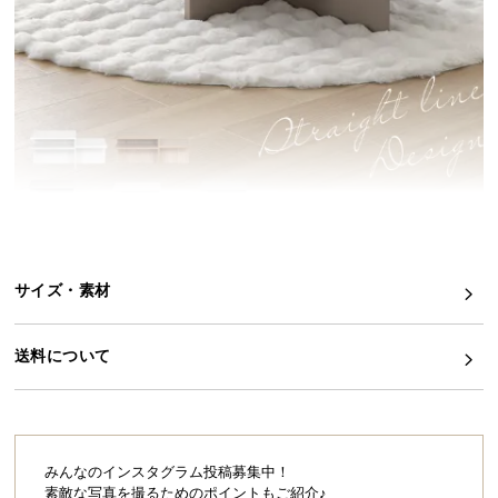
イ
ン
テ
リ
ア
コ
ー
デ
ィ
ネ
サイズ・素材
ー
ト
か
送料について
ら
探
す
みんなのインスタグラム投稿募集中！
素敵な写真を撮るためのポイントもご紹介♪