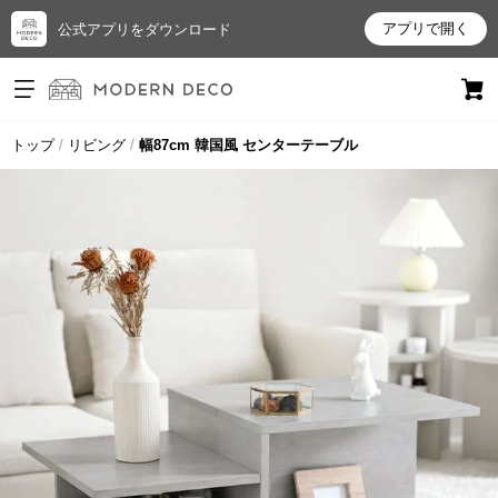
アプリで開く
公式アプリをダウンロード
ログイン
新規会員登録
トップ
リビング
幅87cm 韓国風 センターテーブル
お
気
に
入
り
ア
イ
テ
ム
最