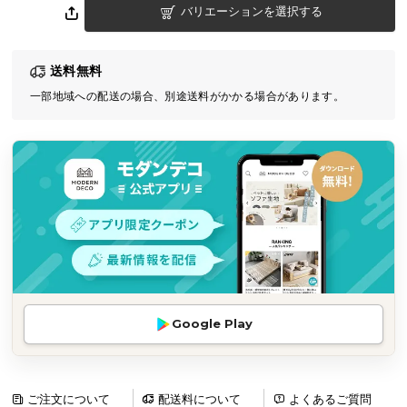
バリエーションを選択する
気
ア
イ
送料無料
テ
一部地域への配送の場合、別途送料がかかる場合があります。
ム
ラ
ン
キ
ン
グ
商
品
カ
Google Play
テ
ゴ
リ
か
ご注文について
配送料について
よくあるご質問