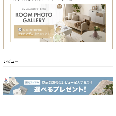
シ
ョ
ッ
ピ
ン
グ
ガ
イ
ド
お
レビュー
支
払
い
に
つ
い
て
配