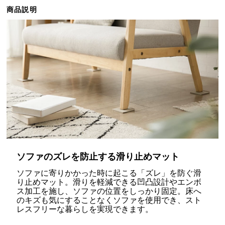
ら
商品説明
探
す
イ
ン
テ
リ
ア
テ
イ
ス
ソファのズレを防止する滑り止めマット
ト
か
ソファに寄りかかった時に起こる「ズレ」を防ぐ滑
り止めマット。滑りを軽減できる凹凸設計やエンボ
ら
ス加工を施し、ソファの位置をしっかり固定。床へ
探
のキズも気にすることなくソファを使用でき、スト
す
レスフリーな暮らしを実現できます。