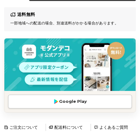
気
送料無料
ア
イ
一部地域への配送の場合、別途送料がかかる場合があります。
テ
ム
ラ
ン
キ
ン
グ
商
Google Play
品
カ
テ
ゴ
ご注文について
配送料について
よくあるご質問
リ
か