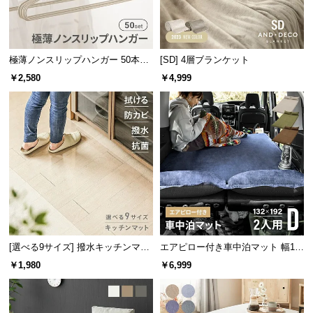
サ
ポ
ー
極薄ノンスリップハンガー 50本セ
[SD] 4層ブランケット
ト
ット
￥2,580
￥4,999
適応温度
-40℃・80℃
お
知
ら
ダイニングテーブルにも対応
せ
ソファだけでなくダイニングテーブルの下に敷いて
ブ
も効果があります。ズレを抑え、床へのキズもしっ
かり防ぎます。
ロ
グ
[選べる9サイズ] 撥水キッチンマッ
エアピロー付き車中泊マット 幅13
ト
2cm
￥1,980
￥6,999
企
業