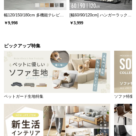
幅120/150/180cm 多機能テレビボ
[幅60/90/120cm] ハンガーラック
充実のアフターサービス
ード 木目/石目調 オープン収納・
スチール 4段階高さ調節 サイドフ
￥9,998
￥3,999
引き出し収納付き
ック オープンラック シンプル
商品のお届けから、ご購入後のアフターサービスま
で、トータルでご満足頂けるように努めています。
ピックアップ特集
ペットガード生地特集
ソファ特集
3ヶ月保証