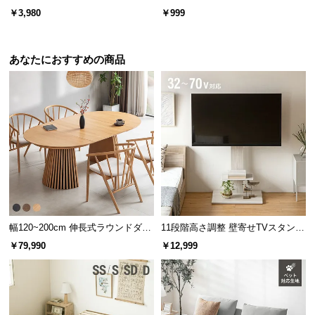
l
スハンガー キャスター付き 出し入
ットンパイル
￥3,980
￥999
l
れ簡単 左右スイング
あなたにおすすめの商品
カラーバリエーション
ベージュ
BEIGE
幅120~200cm 伸長式ラウンドダイ
11段階高さ調整 壁寄せTVスタンド
ニングテーブル 6人掛け 天然木突
キャスター付き 上下左右角度調節
￥79,990
￥12,999
板 美しい格子デザイン
機能