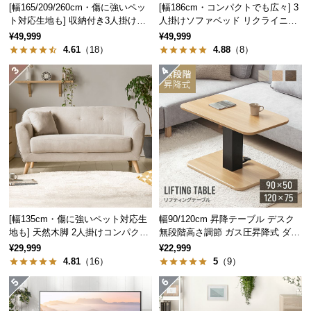
中
[幅165/209/260cm・傷に強いペッ
[幅186cm・コンパクトでも広々] 3
ト対応生地も] 収納付き3人掛け多
人掛けソファベッド リクライニン
型
機能ソファ
グ 天然木フレーム 北欧
¥49,999
¥49,999
商
色移りしにくいシリコン素材
4.61
（18）
4.88
（8）
品
の
ゴム製とは違い、色移りしにくいシリコン素材なの
配
で、床面が汚れる心配がありません。
送
に
つ
い
て
小
型
[幅135cm・傷に強いペット対応生
幅90/120cm 昇降テーブル デスク
商
地も] 天然木脚 2人掛けコンパクト
無段階高さ調節 ガス圧昇降式 ダイ
ソファ 北欧風
ニング 高さ55~70cm
品
¥29,999
¥22,999
4.81
（16）
5
（9）
の
配
送
に