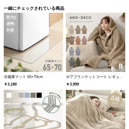
保
横幅
奥行き
高さ
証
一緒にチェックされている商品
に
約8㎝
約8㎝
約1㎝
つ
い
て
会
床暖房上でも使用可能
員
規
約
適応温度は-40℃・80℃なので、床暖房のあるご家庭
に
でも安心してご利用できます。
冷蔵庫マット 65×70cm
ボアブランケットコート レギュラ
つ
ー
￥3,180
￥3,999
い
て
お
客
様