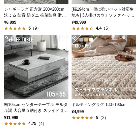
経
シャギーラグ 正方形 200×200cm
[幅194cm・傷に強いペット対応生
路
洗える 防音 防ダニ 抗菌防臭 滑り
地も] 3人掛けカウチソファ ヘッド
に
止め付き
レスト付 レイアウト自由 広々設計
¥6,999
¥49,999
つ
目立ちにくいコンパクトサイズ
5
（9）
4.4
（5）
い
て
脚に対して大きすぎないコンパクトなサイズ感。お
部屋の景観を損ねることなく使用できます。
返
品・
キ
ャ
ン
セ
ル
幅105cm センターテーブル モルタ
キルティングラグ 130×190cm
に
ル調 大容量収納付き スライド引き
¥4,999
つ
出し2杯
¥11,998
5
（3）
い
4.75
（4）
て