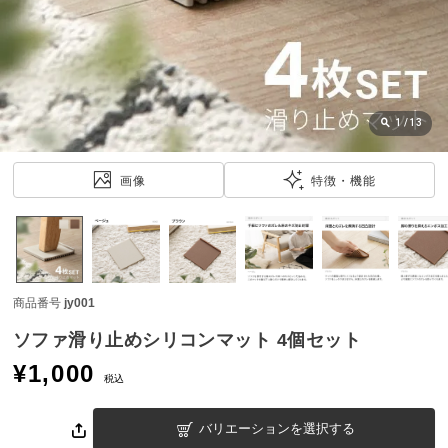
近
チ
ェ
ッ
ク
し
1
/
13
た
ア
画像
特徴・機能
イ
テ
ム
商品番号
jy001
特
集
ソファ滑り止めシリコンマット 4個セット
一
¥
1,000
覧
税込
バリエーションを選択する
人