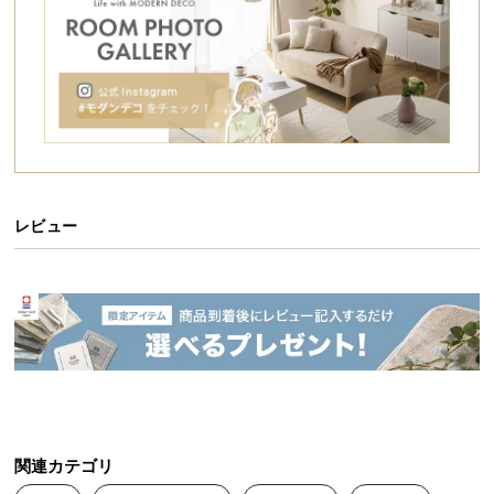
シ
ョ
ッ
床面とのズレを解消する凹凸設計
ピ
ン
グ
マットの裏面は滑りにくくなるよう設計された凹凸
ガ
仕様。ソファをしっかり支えながら、床面とのズレ
イ
を軽減します。
ド
レビュー
お
支
払
い
に
つ
い
て
関連カテゴリ
配