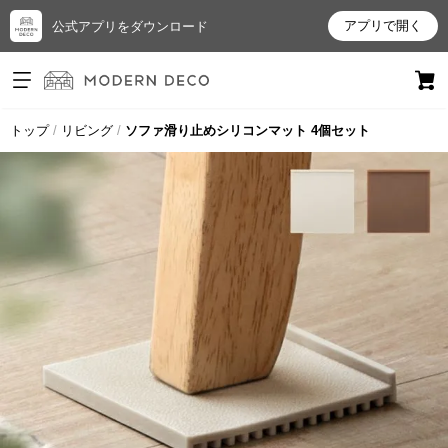
アプリで開く
公式アプリをダウンロード
ログイン
新規会員登録
トップ
リビング
ソファ滑り止めシリコンマット 4個セット
お
気
に
入
り
ア
イ
テ
ム
最