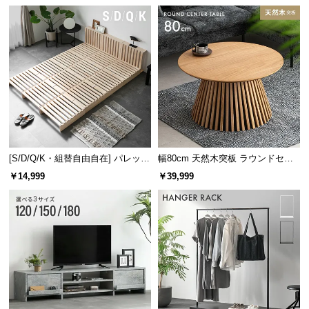
け
※単位は「センチメートル」になります
[S/D/Q/K・組替自由自在] パレット
幅80cm 天然木突板 ラウンドセン
ベッド 8/12/16枚セット
ターテーブル 美しい格子デザイン
￥14,999
￥39,999
横幅
奥行き
高さ
約8㎝
約8㎝
約1㎝