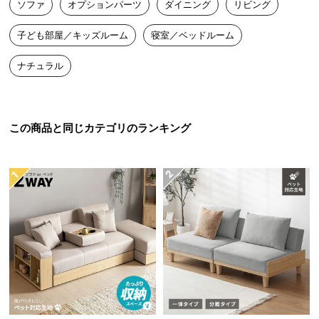
ソファ
オプションパーツ
ダイニング
リビング
送
料
子ども部屋／キッズルーム
寝室／ベッドルーム
に
脚の滑りを抑えるエンボス加工
つ
ナチュラル
い
て
脚と接する表面にはエンボス加工を施しました。よ
り強固にソファのズレを防いでくれます。
大
この商品と同じカテゴリのランキング
型
商
品
の
配
送
に
つ
い
て