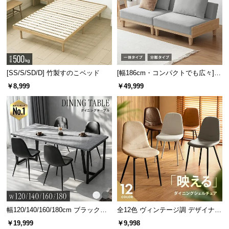
[SS/S/SD/D] 竹製すのこベッド
[幅186cm・コンパクトでも広々] 3
人掛けソファベッド リクライニン
￥8,999
￥49,999
グ 天然木フレーム 北欧
幅120/140/160/180cm ブラックフ
全12色 ヴィンテージ調 デザイナー
レーム ダイニング 大理石調 4人掛
ズシェルチェア
￥19,999
￥9,998
商品サイズ