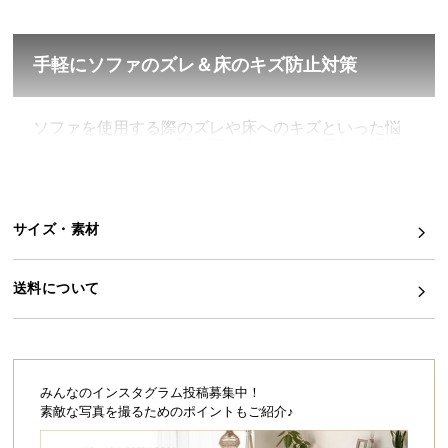
イ
ン
手軽にソファのズレ＆床のキズ防止対策
テ
リ
ア
ソファを使用する際のズレや床へのキズといった悩
みを、このマットを脚の下に敷くだけで簡単に解決
コ
してくれます。
ー
デ
ィ
サイズ・素材
ネ
ー
ト
送料について
か
ら
探
す
みんなのインスタグラム投稿募集中！
素敵な写真を撮るためのポイントもご紹介♪