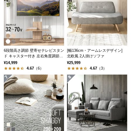
つ
大型ソファも安心して使える
い
て
推奨されるソファの重量は200㎏以下。重さのあるカ
開
ウチタイプのソファでも問題なく使用できます。
梱
設
6段階高さ調節 壁寄せテレビスタン
[幅136cm・アームレスデザイン]
置
ド キャスター付き 左右角度調節機
北欧風 2人掛けソファ
サ
能
¥14,999
¥25,999
ー
4.67
（6）
4.67
（3）
ビ
ス
に
つ
い
て
搬
推奨ソファ重量
200㎏以下
入