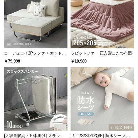
情
報
©
M
O
D
E
コーデュロイ2Pソファ + オットマ
ラビットファー 正方形こたつ布団
R
ン
￥79,998
￥10,980
N
D
水洗い可能でお手入れラクラク
E
C
O
万が一汚れても水洗いできるので、清潔な状態をし
っかりキープできます。
C
o.,
L
t
d.
A
[大容量収納・10本掛け] スラック
[ミニ/S/SD/D/Q/K] 防水シーツ コ