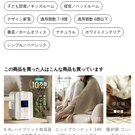
中
子ども部屋／キッズルーム
寝室／ベッドルーム
型
商
デザイン家電
適用畳数 7~8畳
適用畳数 6畳以下
品
の
書斎／ホームオフィス
ナチュラル
ホワイトインテリア
配
送
シンプル／ベーシック
に
つ
い
この商品を買った人はこんな商品も買っています
て
小
型
商
品
の
配
送
4.4L ハイブリッド加湿器
ニットブランケット 140
暖炉調 コンパ
に