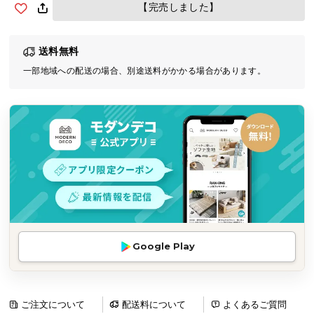
【完売しました】
気
ア
イ
送料無料
テ
一部地域への配送の場合、別途送料がかかる場合があります。
ム
ラ
ン
キ
ン
グ
商
品
カ
Google Play
テ
ゴ
リ
ご注文について
配送料について
よくあるご質問
か