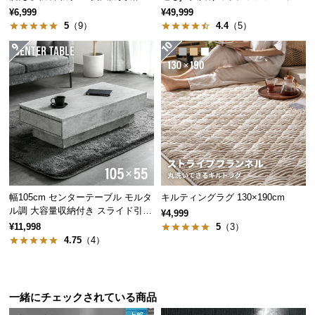
止め付き
レスト付 レイアウト自由 広々設計
¥6,999
¥49,999
サ
5
（9）
4.4
（5）
ポ
ー
ト
お
知
ら
せ
幅105cm センターテーブル モルタ
キルティングラグ 130×190cm
ル調 大容量収納付き スライド引き
ブ
¥4,999
出し2杯
¥11,998
5
（3）
ロ
4.75
（4）
グ
一緒にチェックされている商品
企
業