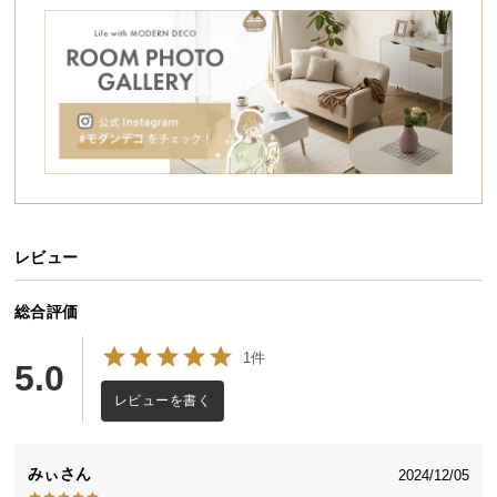
シ
ョ
ッ
ピ
ン
グ
ガ
イ
ド
レビュー
お
支
払
総合評価
い
1件
に
5.0
つ
レビューを書く
い
て
みぃ
2024/12/05
配