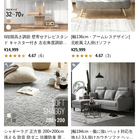
保
証
に
つ
い
6段階高さ調節 壁寄せテレビスタン
[幅136cm・アームレスデザイン]
て
ド キャスター付き 左右角度調節機
北欧風 2人掛けソファ
能
¥14,999
¥25,999
会
4.67
（6）
4.67
（3）
員
規
約
に
つ
い
て
お
客
シャギーラグ 正方形 200×200cm
[幅194cm・傷に強いペット対応生
洗える 防音 防ダニ 抗菌防臭 滑り
地も] 3人掛けカウチソファ ヘッド
様