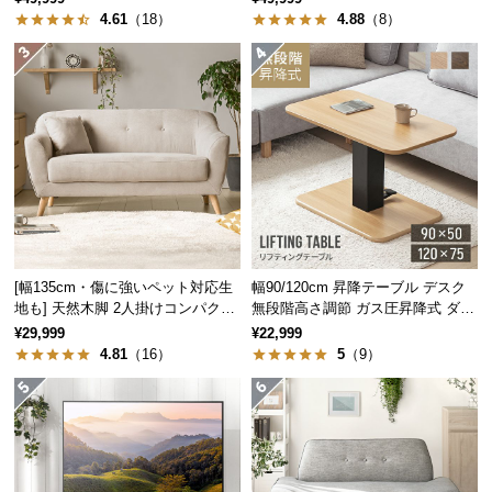
経
4.61
（18）
4.88
（8）
路
に
つ
い
て
返
品・
キ
ャ
[幅135cm・傷に強いペット対応生
幅90/120cm 昇降テーブル デスク
ン
地も] 天然木脚 2人掛けコンパクト
無段階高さ調節 ガス圧昇降式 ダイ
セ
ソファ 北欧風
ニング 高さ55~70cm
¥29,999
¥22,999
ル
4.81
（16）
5
（9）
に
つ
い
て