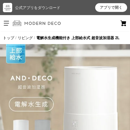
アプリで開く
公式アプリをダウンロード
ログイン
新規会員登録
トップ
リビング
電解水生成機能付き 上部給水式 超音波加湿器 2L
お
気
に
入
り
ア
イ
テ
ム
最