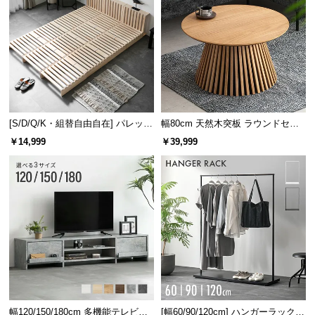
[S/D/Q/K・組替自由自在] パレット
幅80cm 天然木突板 ラウンドセン
ベッド 8/12/16枚セット
ターテーブル 美しい格子デザイン
￥14,999
￥39,999
幅120/150/180cm 多機能テレビボ
[幅60/90/120cm] ハンガーラック