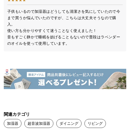
送
料
子供もいるので加湿器はどうしても清潔さを気にしていたので今
まで買うか悩んでいたのですが、こちらは大丈夫そうなので購
に
入。

つ
使い方も分かりやすくて迷うことなく使えました！

い
音もすごく静かで睡眠を妨げることもないので普段はラベンダー
て
のオイルを使って使用しています。
大
型
商
品
の
配
送
に
つ
い
関連カテゴリ
て
加湿器
超音波加湿器
ダイニング
リビング