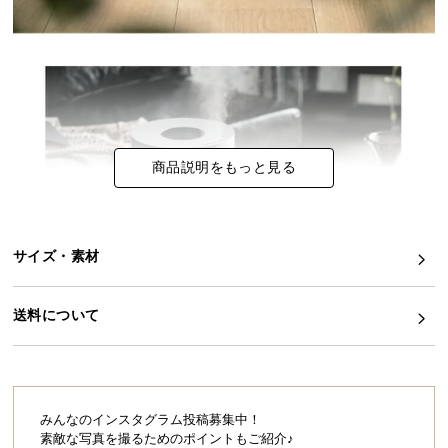
イ
ン
テ
リ
ア
コ
商品説明をもっと見る
ー
デ
ィ
ネ
サイズ・素材
ー
ト
か
送料について
ら
探
す
みんなのインスタグラム投稿募集中！
素敵な写真を撮るためのポイントもご紹介♪