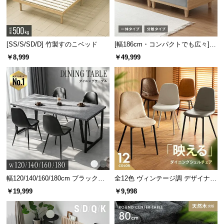
[SS/S/SD/D] 竹製すのこベッド
[幅186cm・コンパクトでも広々] 3
人掛けソファベッド リクライニン
￥8,999
￥49,999
グ 天然木フレーム 北欧
幅120/140/160/180cm ブラックフ
全12色 ヴィンテージ調 デザイナー
レーム ダイニング 大理石調 4人掛
ズシェルチェア
￥19,999
￥9,998
け