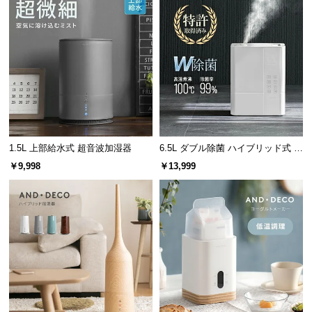
情
報
©
M
O
D
E
R
N
1.5L 上部給水式 超音波加湿器
6.5L ダブル除菌 ハイブリッド式 U
D
Vライト+ヒーター除菌機能付き
￥9,998
￥13,999
E
C
O
C
o.,
L
t
d.
A