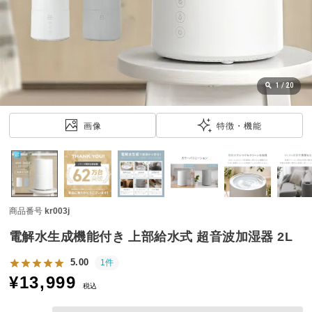
近
チ
ェ
ッ
ク
し
1
/
20
た
ア
画像
特徴・機能
イ
テ
ム
商品番号
kr003j
特
集
電解水生成機能付き 上部給水式 超音波加湿器 2L
一
覧
5.00
1件
¥
13,999
税込
人