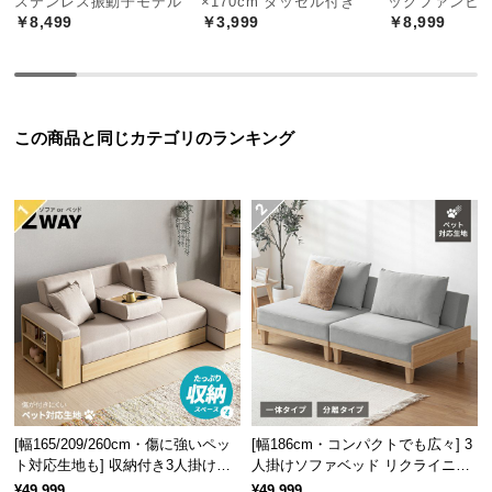
ステンレス振動子モデル
×170cm タッセル付き
ックファンヒ
￥8,499
￥3,999
￥8,999
つ
い
て
開
この商品と同じカテゴリのランキング
梱
設
置
サ
ー
ビ
ス
に
つ
い
て
[幅165/209/260cm・傷に強いペッ
[幅186cm・コンパクトでも広々] 3
搬
ト対応生地も] 収納付き3人掛け多
人掛けソファベッド リクライニン
入
機能ソファ
グ 天然木フレーム 北欧
¥49,999
¥49,999