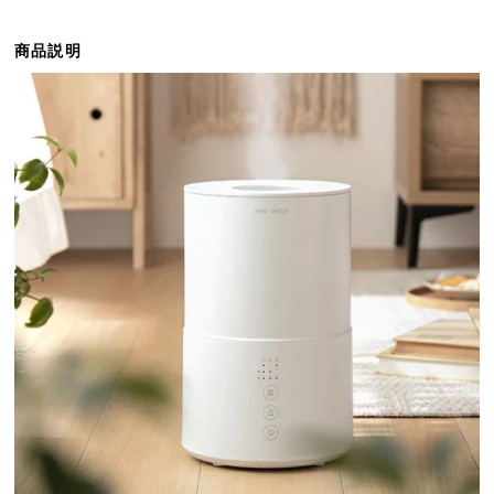
ら
探
商品説明
す
イ
ン
テ
リ
ア
テ
イ
ス
ト
か
ら
探
す