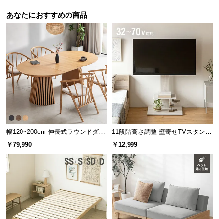
あなたにおすすめの商品
幅120~200cm 伸長式ラウンドダイ
11段階高さ調整 壁寄せTVスタンド
ニングテーブル 6人掛け 天然木突
キャスター付き 上下左右角度調節
￥79,990
￥12,999
板 美しい格子デザイン
機能