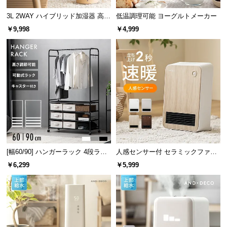
l
l
3L 2WAY ハイブリッド加湿器 高さ
低温調理可能 ヨーグルトメーカー
調整可能
￥9,998
￥4,999
[幅60/90] ハンガーラック 4段ラッ
人感センサー付 セラミックファン
ク収納 キャスター付き
ヒーター スタイリッシュモデル
￥6,299
￥5,999