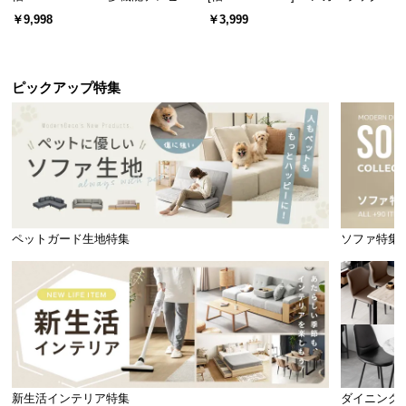
ード 木目/石目調 オープン収納・
スチール 4段階高さ調節 サイドフ
￥9,998
￥3,999
引き出し収納付き
ック オープンラック シンプル
ピックアップ特集
ペットガード生地特集
ソファ特集
新生活インテリア特集
ダイニング