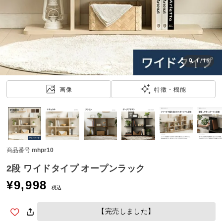
近
チ
ェ
ッ
ク
し
1
/
16
た
ア
画像
特徴・機能
イ
テ
ム
商品番号
mhpr10
特
集
2段 ワイドタイプ オープンラック
一
¥
9,998
覧
税込
【完売しました】
人