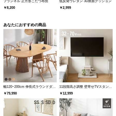
フランネル 正方形こたつ布団
低反発ウレタン 3D座面クッション
￥8,200
￥2,999
約119.5㎝
約32㎝
あなたにおすすめの商品
配線がしやすいオープンタイプ
背面がオープンなデザインのため、電化製品などコ
ードの配線もらくらく行うことができます。
幅120~200cm 伸長式ラウンドダイ
11段階高さ調整 壁寄せTVスタンド
ニングテーブル 6人掛け 天然木突
キャスター付き 上下左右角度調節
￥79,990
￥12,999
板 美しい格子デザイン
機能