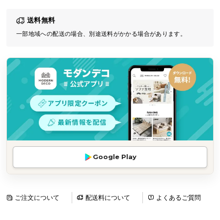
気
送料無料
ア
イ
一部地域への配送の場合、別途送料がかかる場合があります。
テ
ム
ラ
ン
キ
ン
グ
商
Google Play
品
カ
テ
ゴ
ご注文について
配送料について
よくあるご質問
リ
か