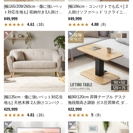
つ
[幅165/209/260cm・傷に強いペッ
[幅186cm・コンパクトでも広々] 3
ト対応生地も] 収納付き3人掛け多
人掛けソファベッド リクライニン
い
機能ソファ
グ 天然木フレーム 北欧
¥49,999
¥49,999
て
横幅
奥行き
高さ
4.61
（18）
4.88
（8）
開
約119.5㎝
約32㎝
約75㎝
梱
設
置
重厚感のある板の厚み
サ
ー
しっかりとした厚みのある板で構成されたラック
は、置くだけで重厚感のある雰囲気を演出すること
ビ
ができます。
ス
に
つ
[幅135cm・傷に強いペット対応生
幅90/120cm 昇降テーブル デスク
い
地も] 天然木脚 2人掛けコンパクト
無段階高さ調節 ガス圧昇降式 ダイ
ソファ 北欧風
ニング 高さ55~70cm
て
¥29,999
¥22,999
4.81
（16）
5
（9）
搬
入