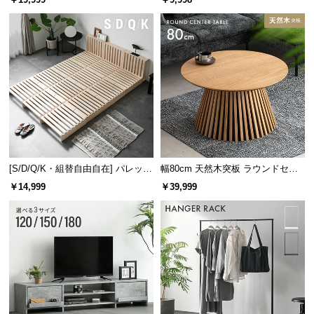
け
木目調が美しいデザイン
まるで天然木のような、自然な木目調に仕上げまし
た。お部屋馴染みの良い美しいデザインです。
[S/D/Q/K・組替自由自在] パレット
幅80cm 天然木突板 ラウンドセン
ベッド 8/12/16枚セット
ターテーブル 美しい格子デザイン
￥14,999
￥39,999