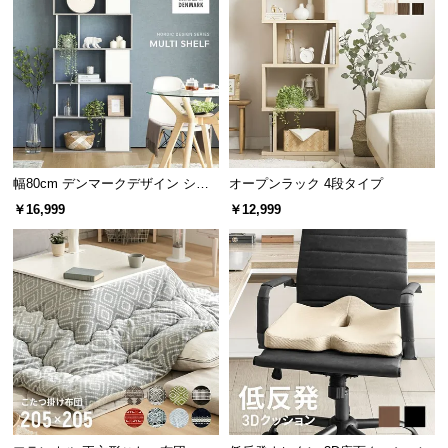
l
l
広々とした天板上のスペース
ディスプレイスペースとしても最適な天板上のスペ
ースは、小物や植物を飾って自分好みのインテリア
を楽しめます。
幅80cm デンマークデザイン シェ
オープンラック 4段タイプ
ルフ
￥16,999
￥12,999
横幅
奥行き