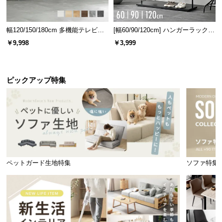
幅120/150/180cm 多機能テレビボ
[幅60/90/120cm] ハンガーラック
ード 木目/石目調 オープン収納・
スチール 4段階高さ調節 サイドフ
￥9,998
￥3,999
引き出し収納付き
ック オープンラック シンプル
安心して収納できる耐荷重
ピックアップ特集
各棚板や天板は強度に優れており、家電などの重た
いものを収納しても安心して使用いただけます。
ペットガード生地特集
ソファ特集