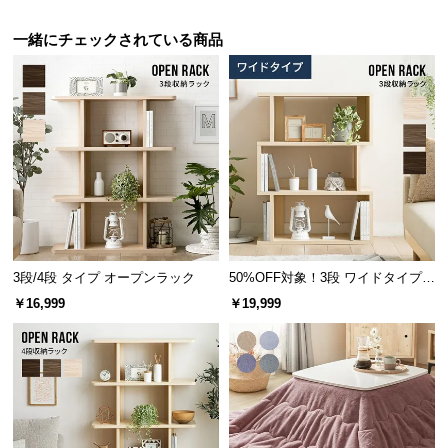
棚板の横幅は
約52cm
と広く設計されているため、雑
サ
誌や本などたっぷりゆったりと収納できます。
一緒にチェックされている商品
ポ
ー
ト
お
知
ら
せ
3段/4段 タイプ オープンラック
50%OFF対象！3段 ワイドタイプ
オープンラック
ブ
￥16,999
￥19,999
横幅
奥行き
ロ
グ
約52㎝
約32㎝
企
業