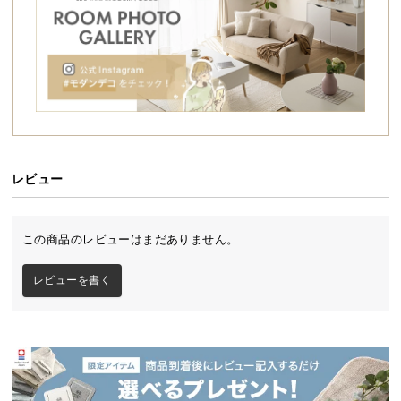
シ
ョ
ッ
ピ
ン
グ
ガ
ワイドで開放的なオープンラック
イ
開放感あふれる格子状のデザイン。収納するものを
ド
惹きたてながら魅せる、ワイドサイズの2段オープン
レビュー
ラックです。ライフスタイルに合わせて配置アレン
ジも自由自在にできます。
お
支
この商品のレビューはまだありません。
払
い
レビューを書く
シリーズで組み合わせてオリジナルの収納に
に
つ
い
シリーズからお好みの形を選んでカスタマイズコー
て
デ。統一感が生まれ、お部屋の広さに合わせたラッ
クができます。
配