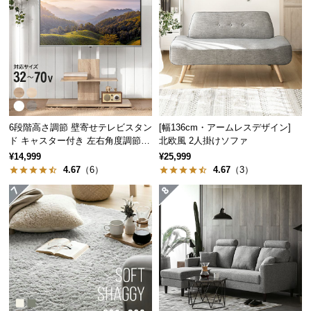
経
路
に
つ
い
厚み
約2.5cm
て
返
6段階高さ調節 壁寄せテレビスタン
[幅136cm・アームレスデザイン]
品・
ド キャスター付き 左右角度調節機
北欧風 2人掛けソファ
キ
能
¥14,999
¥25,999
アイディア次第で使い方いろいろ
ャ
4.67
（6）
4.67
（3）
ン
セ
使い勝手の良いサイズ感のため、アイディア次第で
ル
色々な使い方が可能。より快適な空間を造り出しま
す。
に
つ
い
て