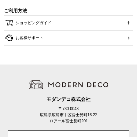
ご利用方法
ショッピングガイド
お客様サポート
横幅
奥行き
高さ
モダンデコ株式会社
約119.5㎝
約32㎝
約75㎝
〒730-0043
広島県広島市中区富士見町16-22
ロアール富士見町201
充実のアフターサービス