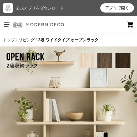
アプリで開く
公式アプリをダウンロード
ログイン
新規会員登録
トップ
リビング
2段 ワイドタイプ オープンラック
お
気
に
入
り
ア
イ
テ
ム
最