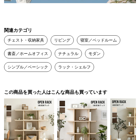
送
料
に
つ
関連カテゴリ
い
チェスト・収納家具
リビング
寝室／ベッドルーム
て
書斎／ホームオフィス
ナチュラル
モダン
大
型
シンプル／ベーシック
ラック・シェルフ
商
品
の
配
この商品を買った人はこんな商品も買っています
送
スリムサイズで空間にフィット
に
つ
い
スリムな奥行きでちょっとしたスペースにもすっき
て
り置けるサイズ感。A4の書類も収納できる十分な高
さがあります。