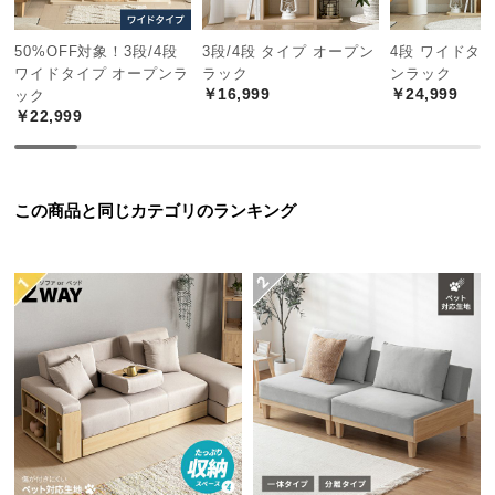
中
型
50%OFF対象！3段/4段
3段/4段 タイプ オープン
4段 ワイドタ
商
ワイドタイプ オープンラ
ラック
ンラック
品
￥16,999
￥24,999
ック
の
￥22,999
配
送
に
この商品と同じカテゴリのランキング
つ
い
て
小
型
商
品
の
配
送
に