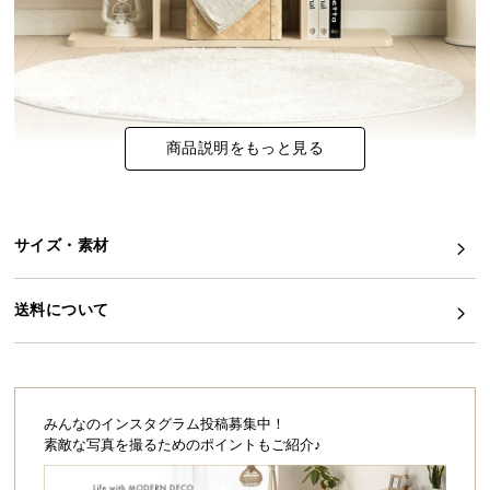
イ
ン
テ
リ
ア
商品説明をもっと見る
コ
ー
デ
ィ
サイズ・素材
ネ
ー
送料について
ト
か
ら
探
す
みんなのインスタグラム投稿募集中！
素敵な写真を撮るためのポイントもご紹介♪