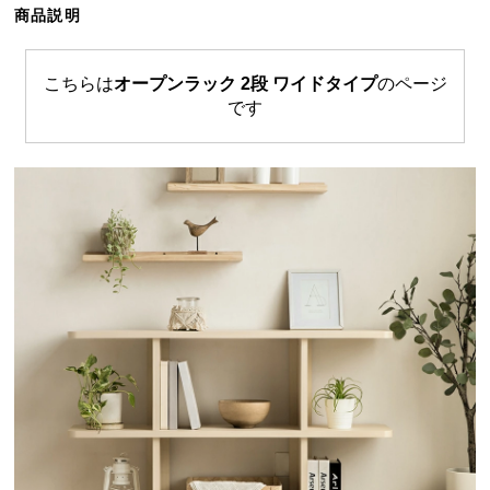
商品説明
ら
探
す
こちらは
オープンラック 2段 ワイドタイプ
のページ
です
イ
ン
テ
リ
ア
テ
イ
ス
ト
か
ら
探
す