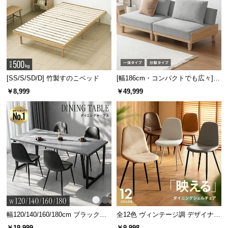
見た目を損なわせない背面化粧
[SS/S/SD/D] 竹製すのこベッド
[幅186cm・コンパクトでも広々] 3
人掛けソファベッド リクライニン
￥8,999
￥49,999
背面に化粧仕上げを施しており、どの面を表にして
グ 天然木フレーム 北欧
もお部屋の雰囲気を損なわず美しく収納できます。
幅120/140/160/180cm ブラックフ
全12色 ヴィンテージ調 デザイナー
レーム ダイニング 大理石調 4人掛
ズシェルチェア
￥19,999
￥9,998