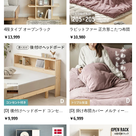
情
端まで無駄のないサイドスペース
報
サイドスペースの幅は
約31cm
。物が出し入れしやす
い仕様になっているので気軽に手を伸ばしてご利用
©
いただけます｡
M
4段タイプ オープンラック
ラビットファー 正方形こたつ布団
O
￥13,999
￥10,980
D
E
R
N
D
E
C
O
C
o.,
L
[D] 後付けヘッドボード コンセン
[D] 掛け布団カバー メルティータ
横幅
奥行き
t
ト付き 置くだけ
ッチ マイクロファイバー
￥9,999
￥6,999
d.
約31㎝
約32㎝
A