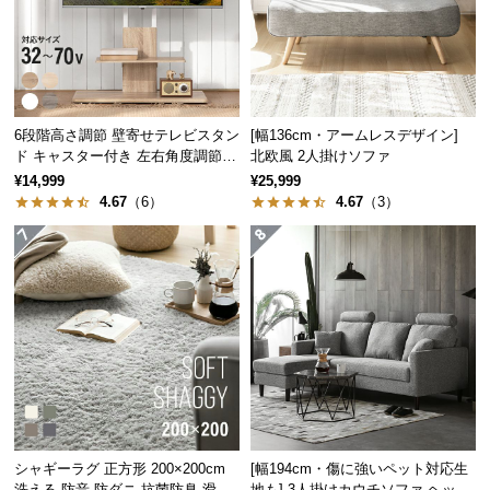
サ
ポ
ー
ト
6段階高さ調節 壁寄せテレビスタン
[幅136cm・アームレスデザイン]
ド キャスター付き 左右角度調節機
北欧風 2人掛けソファ
能
お
¥14,999
¥25,999
4.67
（6）
4.67
（3）
知
ら
せ
ブ
ロ
グ
企
シャギーラグ 正方形 200×200cm
[幅194cm・傷に強いペット対応生
業
洗える 防音 防ダニ 抗菌防臭 滑り
地も] 3人掛けカウチソファ ヘッド