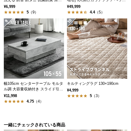
情
止め付き
レスト付 レイアウト自由 広々設計
¥6,999
¥49,999
報
5
（9）
4.4
（5）
©
M
O
D
E
R
N
D
E
C
幅105cm センターテーブル モルタ
キルティングラグ 130×190cm
O
ル調 大容量収納付き スライド引き
¥4,999
C
出し2杯
¥11,998
5
（3）
o.,
4.75
（4）
L
t
d.
一緒にチェックされている商品
A