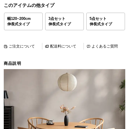
ら
このアイテムの他タイプ
探
す
幅120~200cm
3点セット
5点セット
伸長式タイプ
伸長式タイプ
伸長式タイプ
イ
ン
ご注文について
配送料について
よくあるご質問
テ
リ
商品説明
ア
テ
イ
ス
ト
か
ら
探
す