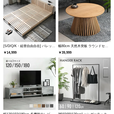
[S/D/Q/K・組替自由自在] パレット
幅80cm 天然木突板 ラウンドセン
ベッド 8/12/16枚セット
ターテーブル 美しい格子デザイン
￥14,999
￥39,999