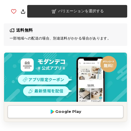
気
バリエーションを選択する
ア
イ
テ
送料無料
ム
一部地域への配送の場合、別途送料がかかる場合があります。
ラ
ン
キ
ン
グ
商
品
カ
テ
Google Play
ゴ
リ
か