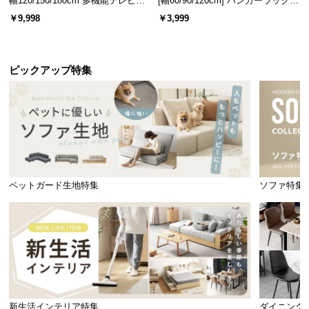
幅120/150/180cm 多機能テレビボ
[幅60/90/120cm] ハンガーラック
ード 木目/石目調 オープン収納・
スチール 4段階高さ調節 サイドフ
￥9,998
￥3,999
引き出し収納付き
ック オープンラック シンプル
ピックアップ特集
ペットガード生地特集
ソファ特集
新生活インテリア特集
ダイニング