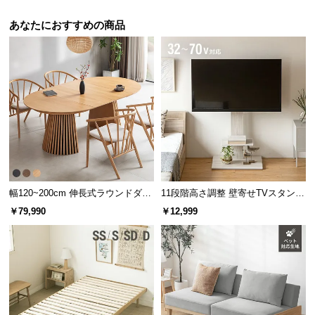
あなたにおすすめの商品
幅120~200cm 伸長式ラウンドダイ
11段階高さ調整 壁寄せTVスタンド
ニングテーブル 6人掛け 天然木突
キャスター付き 上下左右角度調節
￥79,990
￥12,999
板 美しい格子デザイン
機能