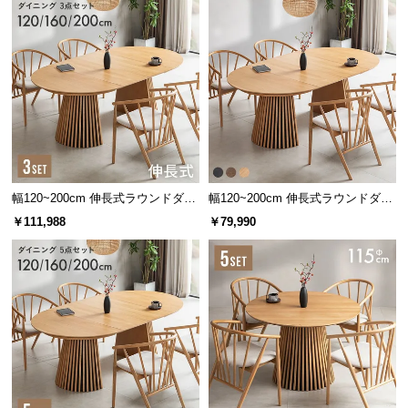
l
l
幅120~200cm 伸長式ラウンドダイ
幅120~200cm 伸長式ラウンドダイ
ニング3点セット
ニングテーブル 6人掛け 天然木突
￥111,988
￥79,990
板 美しい格子デザイン