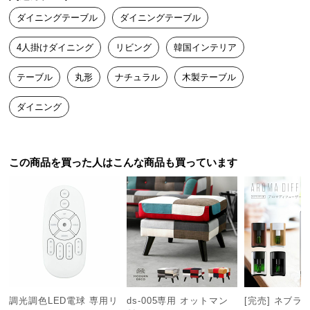
高級感あるダイニングテーブルを探していて一目惚れして購入し
つ
ダイニングテーブル
ダイニングテーブル
ました。

い
天然木突板と格子デザインが抜群におしゃれで、部屋の雰囲気が
て
4人掛けダイニング
リビング
韓国インテリア
グッと格上げされた感じです！

このクオリティでこの価格はかなりコスパ良しだと思います。
テーブル
丸形
ナチュラル
木製テーブル
開
梱
ダイニング
設
置
サ
ー
この商品を買った人はこんな商品も買っています
ビ
ス
に
つ
い
て
搬
調光調色LED電球 専用リ
ds-005専用 オットマン
[完売] ネブラ
入