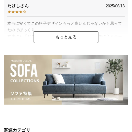
中
たけし
2025/06/13
型
商
品
本当に安くてこの格子デザインもっと高いんじゃないかと思って
の
たのでびっくり。

配
友達にも「どこで買ったの？」ってよく聞かれるお気に入りテー
もっと見る
ブルです♪
送
に
つ
い
いけない斎藤
2025/05/11
て
めっちゃ安いですね！このデザインのテーブルってもっと高いイ
小
メージでした。

型
欲しかったデザインのものが安く手に入ってとてもうれしい！
商
品
の
想
配
2025/04/04
送
関連カテゴリ
に