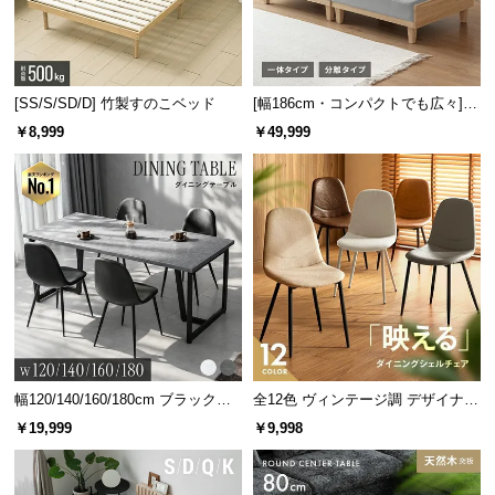
[SS/S/SD/D] 竹製すのこベッド
[幅186cm・コンパクトでも広々] 3
人掛けソファベッド リクライニン
￥8,999
￥49,999
グ 天然木フレーム 北欧
幅120/140/160/180cm ブラックフ
全12色 ヴィンテージ調 デザイナー
レーム ダイニング 大理石調 4人掛
ズシェルチェア
￥19,999
￥9,998
け