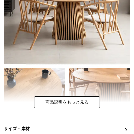
イ
ン
テ
リ
ア
コ
ー
デ
ィ
ネ
ー
ト
か
ら
商品説明をもっと見る
探
す
サイズ・素材