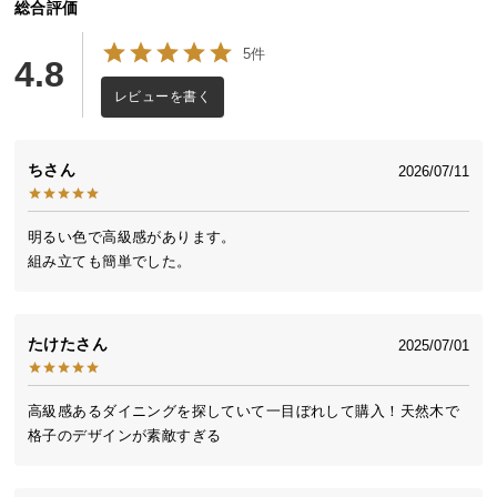
総合評価
送
料
5件
4.8
に
つ
レビューを書く
い
て
ち
2026/07/11
大
型
明るい色で高級感があります。

商
組み立ても簡単でした。
品
の
配
たけた
2025/07/01
送
に
つ
高級感あるダイニングを探していて一目ぼれして購入！天然木で
い
格子のデザインが素敵すぎる
て