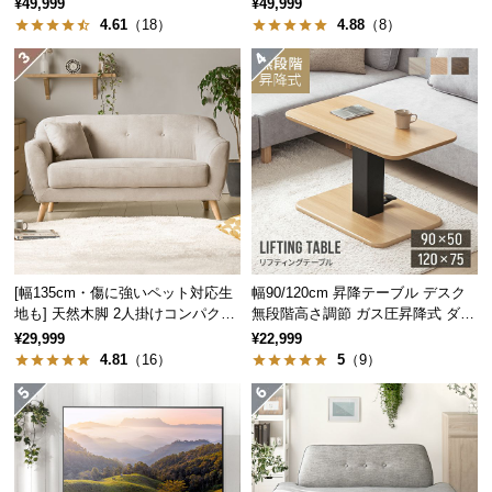
¥49,999
¥49,999
保
4.61
（18）
4.88
（8）
証
に
つ
い
て
会
員
規
約
に
[幅135cm・傷に強いペット対応生
幅90/120cm 昇降テーブル デスク
つ
地も] 天然木脚 2人掛けコンパクト
無段階高さ調節 ガス圧昇降式 ダイ
ソファ 北欧風
ニング 高さ55~70cm
い
¥29,999
¥22,999
4.81
（16）
5
（9）
て
お
客
様