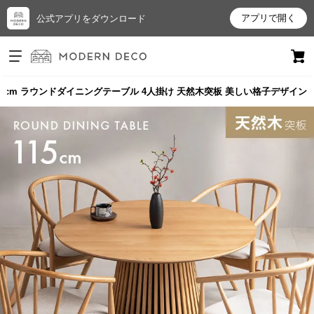
アプリで開く
公式アプリをダウンロード
ログイン
新規会員登録
15cm ラウンドダイニングテーブル 4人掛け 天然木突板 美しい格子デザイン
お
気
に
入
り
ア
イ
テ
ム
最