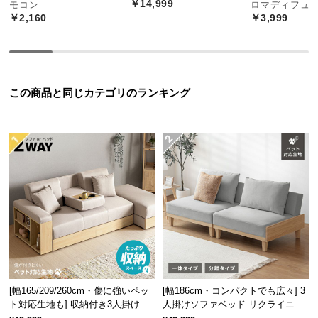
￥14,999
モコン
ロマディフュ
経
￥2,160
￥3,999
路
に
つ
い
て
この商品と同じカテゴリのランキング
返
品・
キ
ャ
ン
セ
ル
に
つ
い
て
[幅165/209/260cm・傷に強いペッ
[幅186cm・コンパクトでも広々] 3
ト対応生地も] 収納付き3人掛け多
人掛けソファベッド リクライニン
機能ソファ
グ 天然木フレーム 北欧