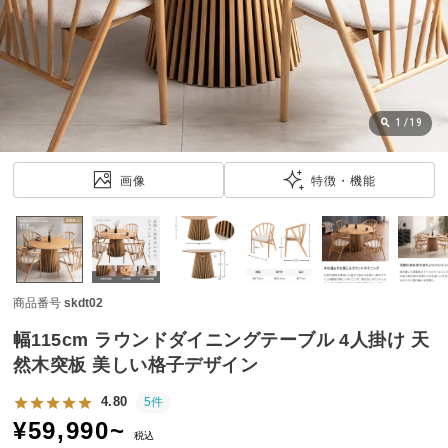
近
チ
ェ
ッ
ク
し
1
/
19
た
ア
画像
特徴・機能
イ
テ
ム
商品番号
skdt02
特
集
幅115cm ラウンドダイニングテーブル 4人掛け 天
一
然木突板 美しい格子デザイン
覧
4.80
5件
¥
59,990
~
税込
人