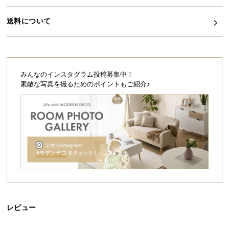
シ
ョ
送料について
ッ
ピ
ン
グ
ガ
みんなのインスタグラム投稿募集中！
イ
素敵な写真を撮るためのポイントもご紹介♪
ド
お
支
払
い
に
つ
い
て
レビュー
配