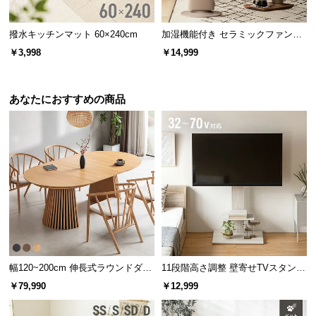
撥水キッチンマット 60×240cm
加湿機能付き セラミックファンヒ
ーター
￥3,998
￥14,999
あなたにおすすめの商品
ガラス耐荷重
約25㎏
日差しにも強い耐熱性
100℃
の耐熱性を兼ね備えた強化ガラス。強い日差し
を受け続けても問題なく使用できます。
幅120~200cm 伸長式ラウンドダイ
11段階高さ調整 壁寄せTVスタンド
ニングテーブル 6人掛け 天然木突
キャスター付き 上下左右角度調節
￥79,990
￥12,999
板 美しい格子デザイン
機能