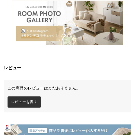
シ
ョ
ッ
ピ
ン
グ
お庭にリゾートガーデンの趣きを。
ガ
イ
ナチュラルでありながら上質なリゾートホテルに佇
ド
むような気品。ラタン調テーブルの存在は、あえて
外で食事したくなるような高揚感すら与えてくれま
す。
レビュー
お
ご自宅のガーデンで南国気分を味ったり、オープン
支
カフェのようなリラックスタイムに浸ったり…。
ぜひ、ご自分だけの癒しの空間をお楽しみくださ
払
この商品のレビューはまだありません。
い。
い
に
レビューを書く
つ
い
て
配