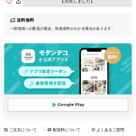
【完売しました】
気
ア
送料無料
イ
テ
一部地域への配送の場合、別途送料がかかる場合があります。
ム
ラ
ン
キ
ン
グ
商
品
Google Play
カ
テ
ゴ
リ
ご注文について
配送料について
よくあるご質問
か