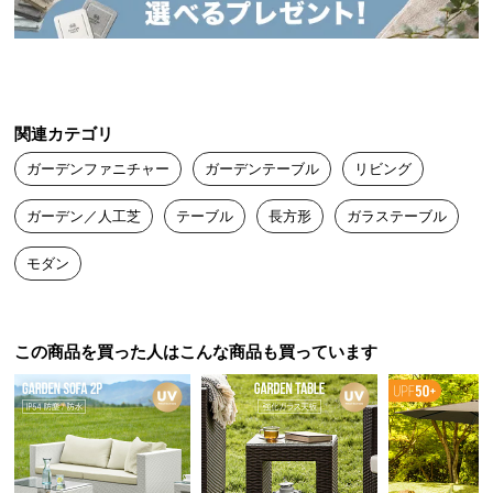
送
料
に
つ
い
関連カテゴリ
て
ガーデンファニチャー
ガーデンテーブル
リビング
大
ガーデン／人工芝
テーブル
長方形
ガラステーブル
型
商
モダン
品
リゾートのようなリラックス感を日常に
の
配
送
この商品を買った人はこんな商品も買っています
そこにあるだけで漂うアジアのリゾートホテルのよ
に
うな空気感。いつものお庭が極上の憩いの場に。
つ
い
て