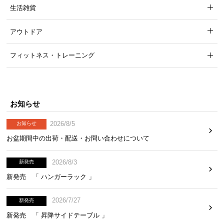
生活雑貨
アウトドア
フィットネス・トレーニング
UVカット加工
UVカット加工を施しているので、日差しの中でも長
お知らせ
時間品質が守られます。
2026/8/5
お知らせ
お盆期間中の出荷・配送・お問い合わせについて
2026/8/3
新発売
新発売 「 ハンガーラック 」
2026/7/27
新発売
新発売 「 昇降サイドテーブル 」