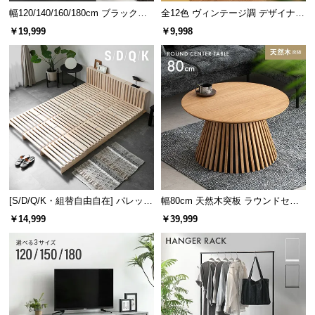
幅120/140/160/180cm ブラックフ
全12色 ヴィンテージ調 デザイナー
レーム ダイニング 大理石調 4人掛
ズシェルチェア
￥19,999
￥9,998
け
天板は吸盤で安全固定
フレームに配備された
4箇所の吸盤
で天板をしっかり
固定し、滑り落ちを防止します。
[S/D/Q/K・組替自由自在] パレット
幅80cm 天然木突板 ラウンドセン
ベッド 8/12/16枚セット
ターテーブル 美しい格子デザイン
￥14,999
￥39,999