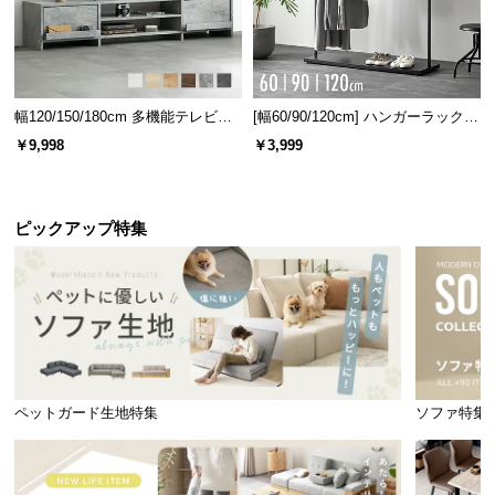
幅120/150/180cm 多機能テレビボ
[幅60/90/120cm] ハンガーラック
天板固定吸盤
4箇所
ード 木目/石目調 オープン収納・
スチール 4段階高さ調節 サイドフ
￥9,998
￥3,999
引き出し収納付き
ック オープンラック シンプル
ピックアップ特集
安心の防水性能
腐食せず堅牢性にも富んでいる樹脂製人工ラタン。
悪天候の多い時期・地域でも安心です。
ペットガード生地特集
ソファ特集