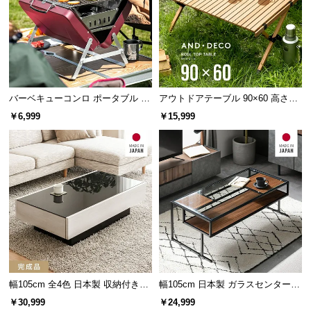
情
報
©
M
O
D
バーベキューコンロ ポータブル 折
アウトドアテーブル 90×60 高さ44
E
りたたみ式
cm
￥6,999
￥15,999
ガラス天板厚さ
5mm
R
N
D
E
C
O
強化ガラスとは
C
戸棚などで使われる一般的なフロートガラスに熱・
o.,
冷却処理を加えることで強度を増したガラスです。
L
t
耐風圧強度
フロートガラスの約3.5倍・4倍
d.
幅105cm 全4色 日本製 収納付きセ
幅105cm 日本製 ガラスセンターテ
ンターテーブル
ーブル
A
￥30,999
￥24,999