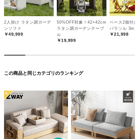
中
型
商
2人掛け ラタン調ガーデ
50%OFF対象！42×42cm
ベース2個付き
品
ンソファ
ラタン調ガーデンテーブ
パラソル 3m
の
￥49,999
￥21,998
ル
配
￥19,999
送
に
つ
い
シーンを選ばないのが人気の秘密
この商品と同じカテゴリのランキング
て
ガーデンはもちろん、ロビーや店舗など様々なシー
ンで、ラタンの風合いが上品かつ人間味溢れる空間
小
を醸します。
型
商
品
の
配
送
に