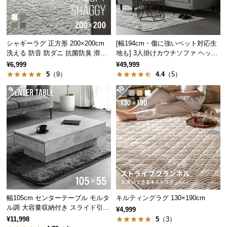
保
証
に
つ
シャギーラグ 正方形 200×200cm
[幅194cm・傷に強いペット対応生
い
洗える 防音 防ダニ 抗菌防臭 滑り
地も] 3人掛けカウチソファ ヘッド
て
止め付き
レスト付 レイアウト自由 広々設計
¥6,999
¥49,999
5
（9）
4.4
（5）
会
員
規
天板下スペースで収納も美しく
約
に
つ
読みかけの本をちょっと置いたり、ディスプレイを
い
して癒されたり。美しい空間に欠かせない機能で
て
す。
幅105cm センターテーブル モルタ
キルティングラグ 130×190cm
お
ル調 大容量収納付き スライド引き
¥4,999
客
出し2杯
¥11,998
5
（3）
様