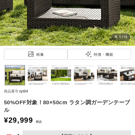
近
チ
ェ
ッ
ク
し
1
/
16
た
ア
画像
特徴・機能
イ
テ
ム
商品番号
tyt04
特
集
50%OFF対象！80×50cm ラタン調ガーデンテーブ
一
ル
覧
¥
29,999
税込
人