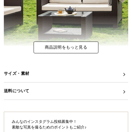
イ
ン
テ
リ
ア
コ
商品説明をもっと見る
ー
デ
ィ
ネ
サイズ・素材
ー
ト
送料について
か
ら
探
す
みんなのインスタグラム投稿募集中！
素敵な写真を撮るためのポイントもご紹介♪