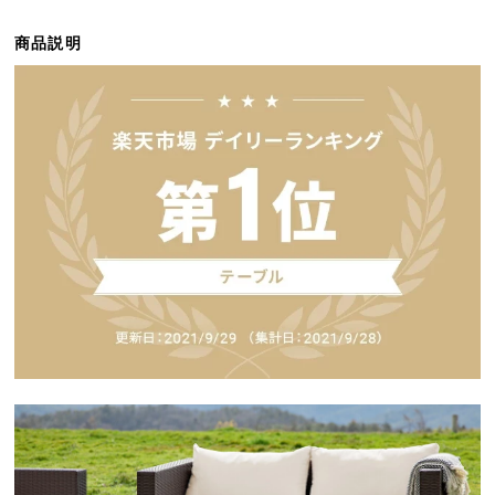
ら
探
商品説明
す
イ
ン
テ
リ
ア
テ
イ
ス
ト
か
ら
探
す