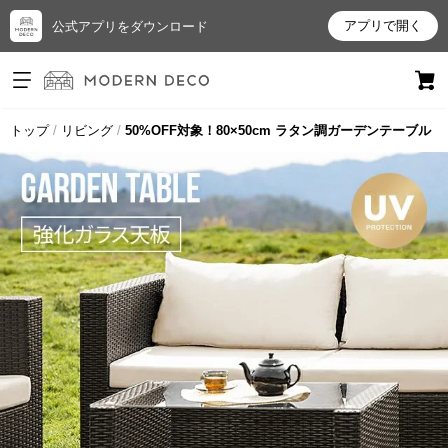
アプリで開く
公式アプリをダウンロード
ログイン
新規会員登録
トップ
リビング
50%OFF対象！80×50cm ラタン調ガーデンテーブル
お
気
に
入
り
ア
イ
テ
ム
最