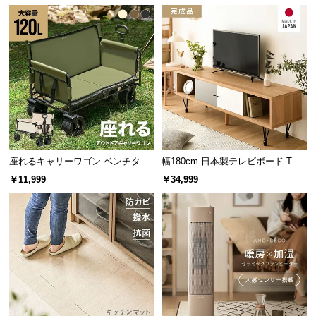
l
l
万が一割れても安全
割ってしまった場合でも、強化
ガラスの破片は粒状になり、破
片で手を切る可能性が低いた
め、お子様がいるご家庭でも安
心です。
座れるキャリーワゴン ベンチタイ
幅180cm 日本製テレビボード TOT-
プ 大容量120L 耐荷重150kg
007
安全に使える耐荷重設計
￥11,999
￥34,999
耐荷重は
約25㎏
で、お料理を並べてのランチタイム
などでも安心して楽しむことができます。