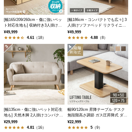
つ
い
[幅165/209/260cm・傷に強いペッ
[幅186cm・コンパクトでも広々] 3
て
ト対応生地も] 収納付き3人掛け多
人掛けソファベッド リクライニン
機能ソファ
グ 天然木フレーム 北欧
¥49,999
¥49,999
開
4.61
（18）
4.88
（8）
梱
設
置
サ
ー
お部屋のインテリアにも
ビ
アジアンにも、モダンにも。様々なテイストにあわ
ス
せて、自分だけの癒し空間を作れます。
に
つ
い
て
[幅135cm・傷に強いペット対応生
幅90/120cm 昇降テーブル デスク
地も] 天然木脚 2人掛けコンパクト
無段階高さ調節 ガス圧昇降式 ダイ
ソファ 北欧風
ニング 高さ55~70cm
¥29,999
¥22,999
搬
4.81
（16）
5
（9）
入