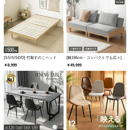
ガラス耐熱温度
100℃
[SS/S/SD/D] 竹製すのこベッド
[幅186cm・コンパクトでも広々] 3
人掛けソファベッド リクライニン
￥8,999
￥49,999
ガラス角も美しく安全に
グ 天然木フレーム 北欧
美しく面取り加工を施したガラス角。手を切る危険
もないので動き回るお子様にとっても安心です。