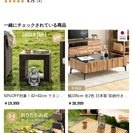
4.75
（4）
サ
ポ
ー
一緒にチェックされている商品
ト
お
知
ら
せ
安全面を配慮した強化ガラス天板
ブ
天板には厚さ
5㎜
の強化ガラスを採用しており、安
全・快適にご使用いただけます。
50%OFF対象！42×42cm ラタン調
幅105cm 全2色 日本製 収納付きセ
ロ
ガーデンテーブル
ンターテーブル TCT-008
￥19,999
￥38,999
グ
企
業