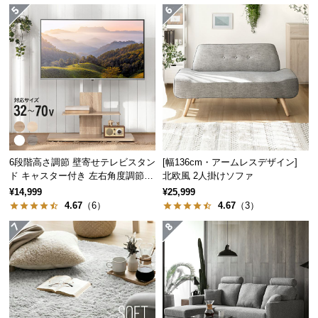
経
路
に
つ
い
て
返
品・
キ
6段階高さ調節 壁寄せテレビスタン
[幅136cm・アームレスデザイン]
ャ
ド キャスター付き 左右角度調節機
北欧風 2人掛けソファ
ラタンの自然の風合いを表現
能
ン
¥14,999
¥25,999
4.67
（6）
4.67
（3）
セ
ル
シワや質感まで表現した材の編み込みにより、フェ
イク感を与えず上質空間を演出します。
に
つ
い
て