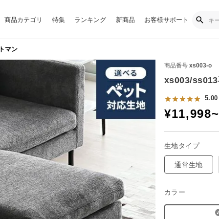
商品カテゴリ
特集
ランキング
新商品
お客様サポート
ットマン
商品番号
xs003-o
xs003/ss
5.00
¥
11,998
生地タイプ
通常生地
カラー