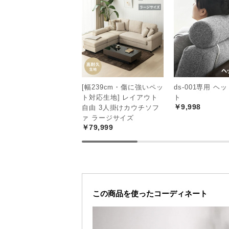
[幅239cm・傷に強いペッ
ds-001専用 ヘ
ト対応生地] レイアウト
ト
￥9,998
自由 3人掛けカウチソフ
ァ ラージサイズ
￥79,999
便利なスツールス
急な来客時でもチェアとして大活躍
様々な場面で使えます。
この商品を使ったコーディネート