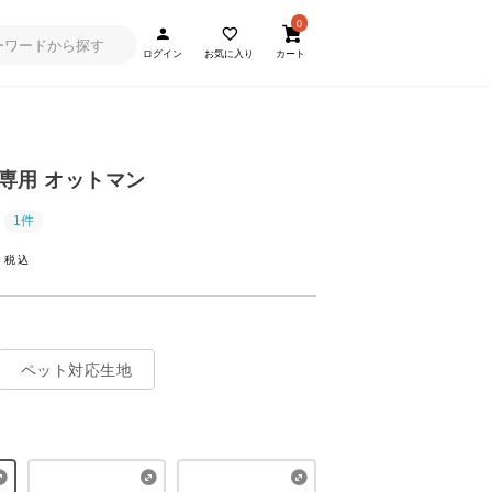
0
ログイン
お気に入り
カート
013専用 オットマン
1件
~
ペット対応生地