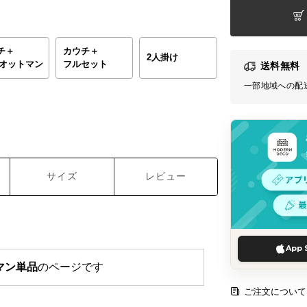
チ＋
カウチ＋
2人掛け
＋オットマン
フルセット
送料無料
一部地域への配
サイズ
レビュー
App 
マン単品
のページです
ご注文について