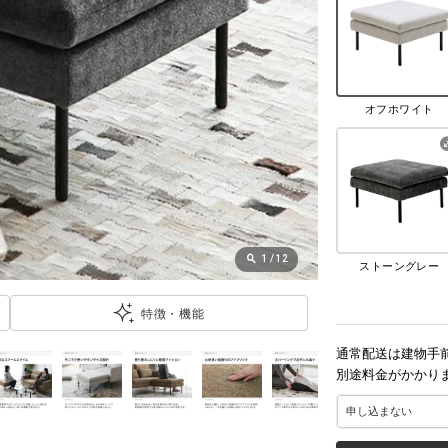
オフホワイト
1
/
12
ストーングレー
特徴・機能
通常配送は建物手
別途料金がかかり