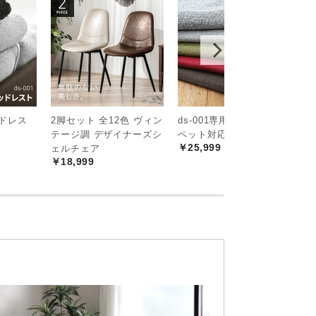
ッドレス
2脚セット 全12色 ヴィン
ds-001専用 替えカバー
[
テージ調 デザイナーズシ
ペット対応生地
4
￥25,999
ェルチェア
ラ
￥18,999
バ
￥
タイル
。ちょっと座れる場所が欲しい時など、