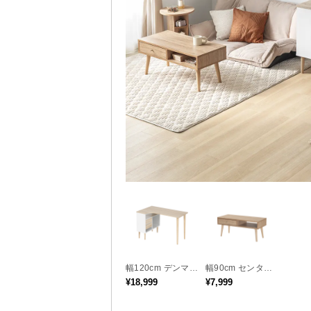
幅120cm デンマー
幅90cm センター
クデザイン ワーク
テーブル 木目調/
¥18,999
¥7,999
デスク
モルタル調