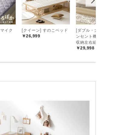
 マイク
[クイーン] すのこベッド
[ダブル・大容量収納] コ
[
￥26,999
ンセント機能付きベッド
ブ
￥
収納左右組み換え可能
￥29,998