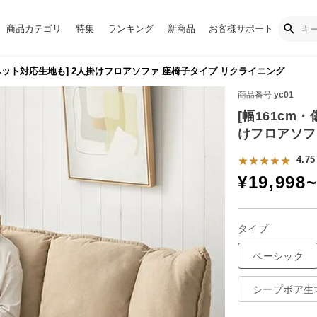
商品カテゴリ
特集
ランキング
新商品
お客様サポート
いペット対応生地も] 2人掛けフロアソファ 座椅子タイプ リクライニング
商品番号
yc01
[幅161cm
けフロアソフ
4.75
¥
19,998
タイプ
ベーシック
シープボア生