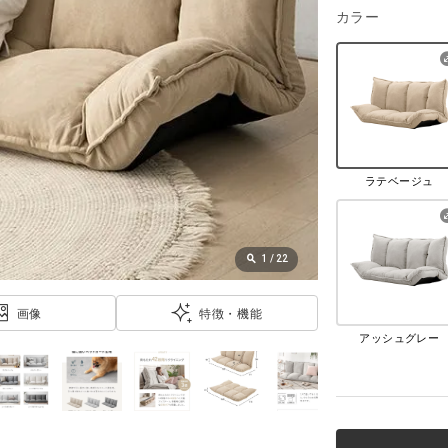
カラー
ラテベージュ
1
/
22
画像
特徴・機能
アッシュグレー