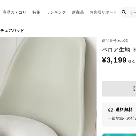
商品カテゴリ
特集
ランキング
新商品
お客様サポート
型チェアパッド
商品番号
zcp02
ベロア生地 
¥
3,199
【
送料無料
一部地域への配