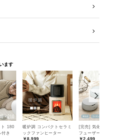
反発ウレタン
ウレタンが、体をやさしく受け止め、極上
います
 180
暖炉調 コンパクトセラミ
[完売] 気化式アロマディ
ス
￥
セル付き
ックファンヒーター
フューザー
￥8,999
￥2,499