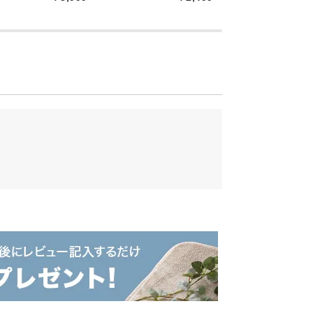
性UP
ールド製法を採用。へたりに強く、耐久性