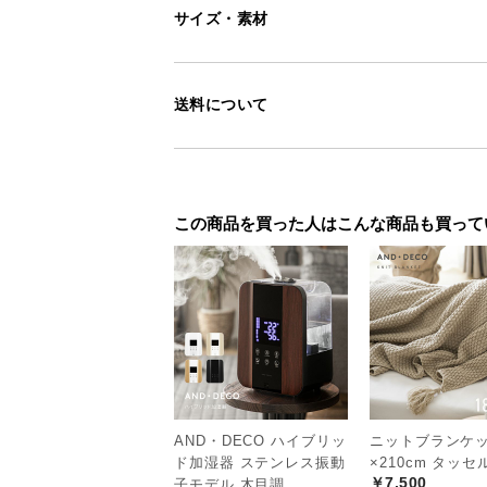
サイズ・素材
程よく沈み込む低
送料について
手型がつくほどもっちり沈む低反発
の座り心地を生みます。
この商品を買った人はこんな商品も買って
AND・DECO ハイブリッ
ニットブランケット
ド加湿器 ステンレス振動
×210cm タッ
￥7,500
子モデル 木目調