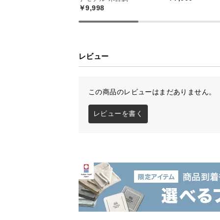
￥9,998
レビュー
この商品のレビューはまだありません。
モールド製法で弾力
レビューを書く
ウレタンを膨らませて発泡させるモ
と弾力性に優れています。