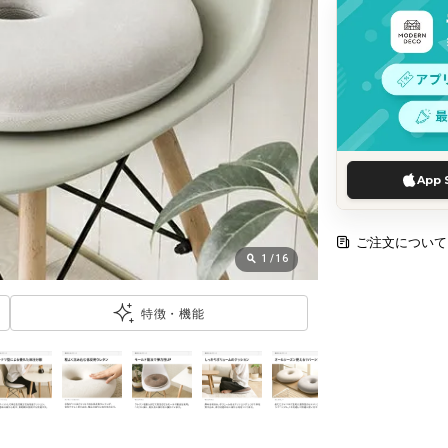
App 
ご注文について
1
/
16
特徴・機能