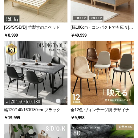
[SS/S/SD/D] 竹製すのこベッド
[幅186cm・コンパクトでも広々] 3
人掛けソファベッド リクライニン
￥8,999
￥49,999
グ 天然木フレーム 北欧
幅120/140/160/180cm ブラックフ
全12色 ヴィンテージ調 デザイナー
レーム ダイニング 大理石調 4人掛
ズシェルチェア
￥19,999
￥9,998
け