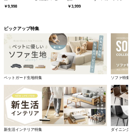
ード 木目/石目調 オープン収納・
スチール 4段階高さ調節 サイドフ
￥9,998
￥3,999
引き出し収納付き
ック オープンラック シンプル
ピックアップ特集
ペットガード生地特集
ソファ特集
新生活インテリア特集
ダイニング