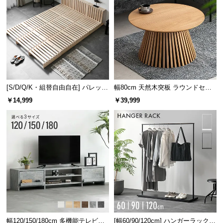
[S/D/Q/K・組替自由自在] パレット
幅80cm 天然木突板 ラウンドセン
ベッド 8/12/16枚セット
ターテーブル 美しい格子デザイン
￥14,999
￥39,999
幅120/150/180cm 多機能テレビボ
[幅60/90/120cm] ハンガーラック