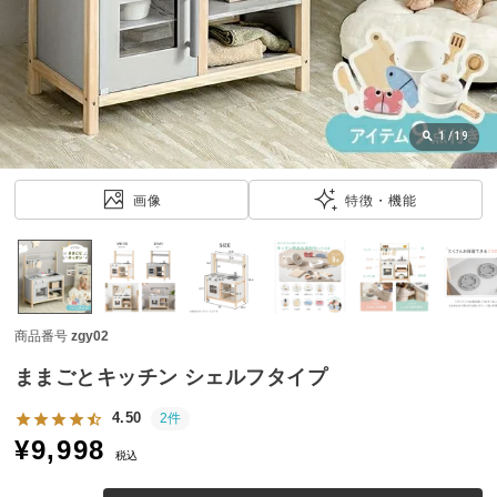
近
チ
ェ
ッ
ク
し
1
/
19
た
ア
画像
特徴・機能
イ
テ
ム
商品番号
zgy02
特
集
ままごとキッチン シェルフタイプ
一
覧
4.50
2件
¥
9,998
税込
人