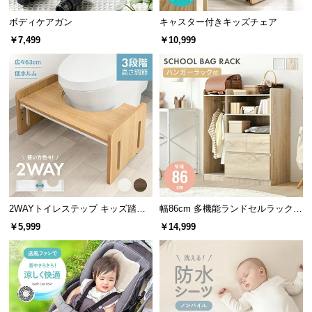
サ
ボディケアガン
キャスター付きキッズチェア
ポ
￥7,499
￥10,999
ー
ト
お
知
ら
せ
2WAYトイレステップ キッズ踏み
幅86cm 多機能ランドセルラック
ブ
台 3段階高さ調節
ハンガーラック付き
￥5,999
￥14,999
ロ
グ
企
業