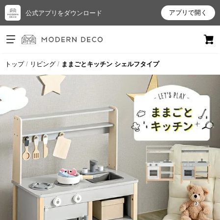
アプリで開く
公式アプリをダウンロード
ログイン
新規会員登録
トップ
リビング
ままごとキッチン シェルフタイプ
お
気
に
入
り
ア
イ
テ
ム
最