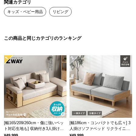
関連カテゴリ
送
キッズ・ベビー用品
リビング
料
に
つ
い
この商品と同じカテゴリのランキング
て
大
型
商
品
の
配
送
に
つ
い
[幅165/209/260cm・傷に強いペッ
[幅186cm・コンパクトでも広々] 3
て
ト対応生地も] 収納付き3人掛け多
人掛けソファベッド リクライニン
機能ソファ
グ 天然木フレーム 北欧
¥49,999
¥49,999