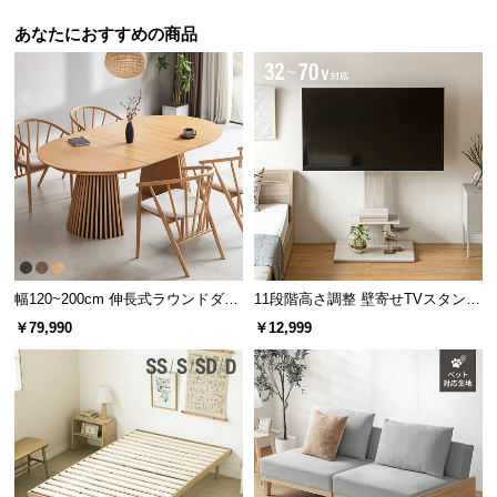
l
l
あなたにおすすめの商品
幅120~200cm 伸長式ラウンドダイ
11段階高さ調整 壁寄せTVスタンド
ニングテーブル 6人掛け 天然木突
キャスター付き 上下左右角度調節
￥79,990
￥12,999
板 美しい格子デザイン
機能