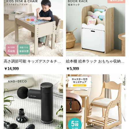
保
証
に
つ
い
て
会
員
高さ調節可能 キッズデスク＆チェ
絵本棚 絵本ラック おもちゃ収納
規
アセット
絵本本棚
約
￥14,999
￥5,999
に
つ
い
て
お
客
様