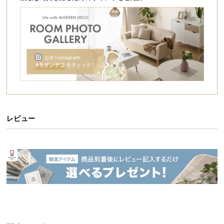
シ
ョ
ッ
ピ
ン
グ
ガ
イ
ド
お
レビュー
支
払
い
に
つ
い
て
配