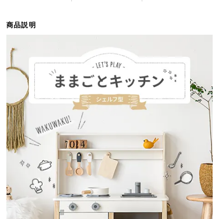
ら
探
商品説明
す
イ
ン
テ
リ
ア
テ
イ
ス
ト
か
ら
探
す