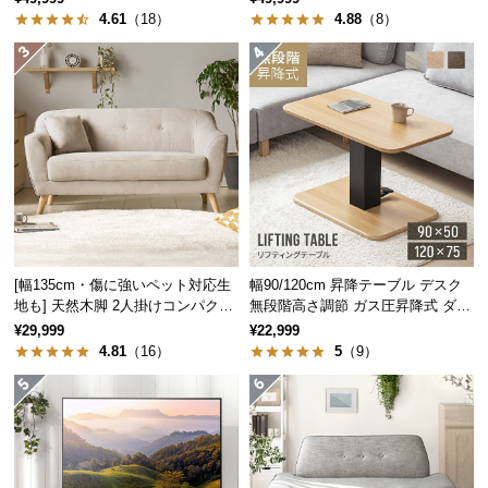
中
4.61
（18）
4.88
（8）
型
商
品
の
配
送
に
つ
い
て
[幅135cm・傷に強いペット対応生
幅90/120cm 昇降テーブル デスク
地も] 天然木脚 2人掛けコンパクト
無段階高さ調節 ガス圧昇降式 ダイ
小
ソファ 北欧風
ニング 高さ55~70cm
¥29,999
¥22,999
型
4.81
（16）
5
（9）
商
品
の
配
送
に