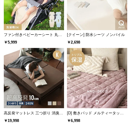
情
報
©
M
O
ファン付きベビーカーシート 丸洗
[クイーン] 防水シーツ ノンパイル
D
いOK リモコン操作対応 通気性抜
￥5,999
￥2,698
E
群 夏の熱対策に最適
R
N
D
E
C
O
C
o.,
L
t
高反発マットレス 三つ折り 消臭
[D] 敷きパッド メルティータッチ
高密度ハード 厚さ10cm K
マイクロファイバー
d.
￥19,998
￥6,998
A