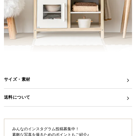
イ
ン
テ
リ
ア
コ
ー
デ
ィ
ネ
サイズ・素材
ー
ト
か
送料について
ら
探
す
みんなのインスタグラム投稿募集中！
素敵な写真を撮るためのポイントもご紹介♪