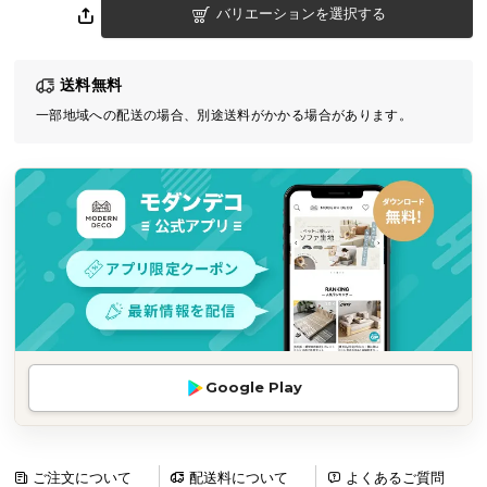
バリエーションを選択する
気
ア
イ
送料無料
テ
一部地域への配送の場合、別途送料がかかる場合があります。
ム
ラ
ン
キ
ン
グ
商
品
カ
Google Play
テ
ゴ
リ
か
ご注文について
配送料について
よくあるご質問