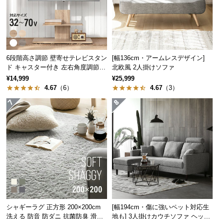
つ
い
て
開
6段階高さ調節 壁寄せテレビスタン
[幅136cm・アームレスデザイン]
ド キャスター付き 左右角度調節機
北欧風 2人掛けソファ
梱
能
設
¥14,999
¥25,999
4.67
（6）
4.67
（3）
置
サ
ー
ビ
ス
に
つ
い
て
搬
シャギーラグ 正方形 200×200cm
[幅194cm・傷に強いペット対応生
入
洗える 防音 防ダニ 抗菌防臭 滑り
地も] 3人掛けカウチソファ ヘッド