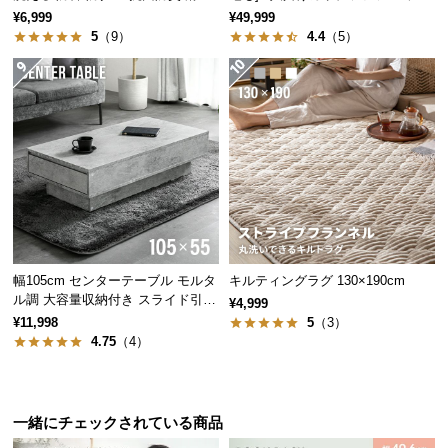
経
止め付き
レスト付 レイアウト自由 広々設計
¥6,999
¥49,999
路
5
（9）
4.4
（5）
に
つ
い
て
返
品・
キ
ャ
ン
幅105cm センターテーブル モルタ
キルティングラグ 130×190cm
セ
ル調 大容量収納付き スライド引き
¥4,999
ル
出し2杯
¥11,998
5
（3）
に
4.75
（4）
つ
い
て
一緒にチェックされている商品