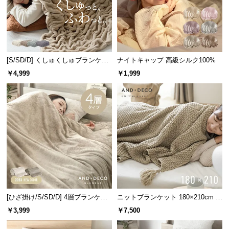
サ
ポ
ー
ト
[S/SD/D] くしゅくしゅブランケッ
ナイトキャップ 高級シルク100%
トフランネルタイプ
￥4,999
￥1,999
お
知
ら
せ
ブ
ロ
グ
[ひざ掛け/S/SD/D] 4層ブランケッ
ニットブランケット 180×210cm タ
ト
ッセル付き
￥3,999
￥7,500
企
業