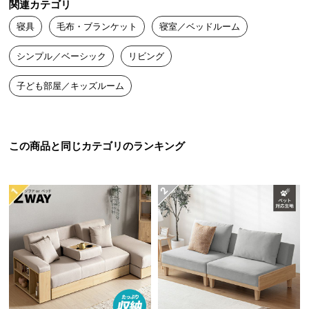
関連カテゴリ
送
寝具
毛布・ブランケット
寝室／ベッドルーム
料
に
シンプル／ベーシック
リビング
つ
い
子ども部屋／キッズルーム
て
大
型
この商品と同じカテゴリのランキング
商
品
の
配
送
に
つ
い
て