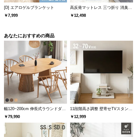
l
[D] エアロゲルブランケット
高反発マットレス 三つ折り 消臭
l
スタンダード 厚さ10cm SD
￥7,999
￥12,498
あなたにおすすめの商品
幅120~200cm 伸長式ラウンドダイ
11段階高さ調整 壁寄せTVスタンド
ニングテーブル 6人掛け 天然木突
キャスター付き 上下左右角度調節
￥79,990
￥12,999
板 美しい格子デザイン
機能