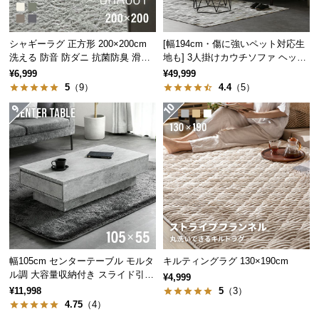
経
路
に
シャギーラグ 正方形 200×200cm
[幅194cm・傷に強いペット対応生
洗える 防音 防ダニ 抗菌防臭 滑り
地も] 3人掛けカウチソファ ヘッド
つ
止め付き
レスト付 レイアウト自由 広々設計
¥6,999
¥49,999
い
5
（9）
4.4
（5）
て
返
品・
キ
ャ
ン
セ
ル
に
つ
幅105cm センターテーブル モルタ
キルティングラグ 130×190cm
い
ル調 大容量収納付き スライド引き
¥4,999
出し2杯
て
¥11,998
5
（3）
4.75
（4）