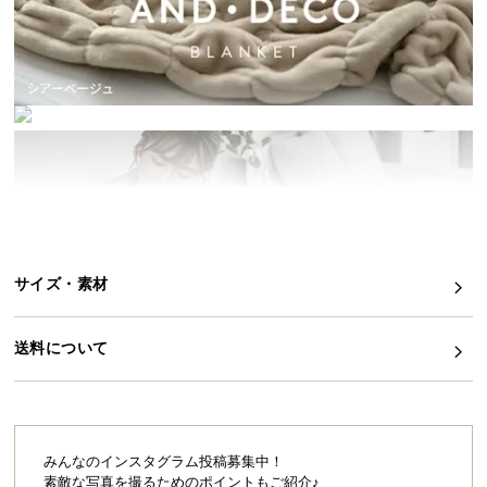
イ
ン
テ
リ
ア
コ
ー
デ
ィ
ネ
サイズ・素材
ー
ト
か
送料について
ら
探
す
みんなのインスタグラム投稿募集中！
素敵な写真を撮るためのポイントもご紹介♪