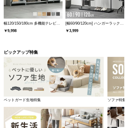
幅120/150/180cm 多機能テレビボ
[幅60/90/120cm] ハンガーラック
ード 木目/石目調 オープン収納・
スチール 4段階高さ調節 サイドフ
￥9,998
￥3,999
引き出し収納付き
ック オープンラック シンプル
ピックアップ特集
ペットガード生地特集
ソファ特集