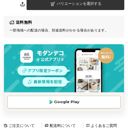
バリエーションを選択する
気
ア
イ
送料無料
テ
一部地域への配送の場合、別途送料がかかる場合があります。
ム
ラ
ン
キ
ン
グ
商
品
カ
Google Play
テ
ゴ
リ
か
ご注文について
配送料について
よくあるご質問