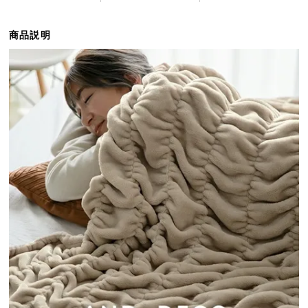
ら
探
商品説明
す
イ
ン
テ
リ
ア
テ
イ
ス
ト
か
ら
探
す