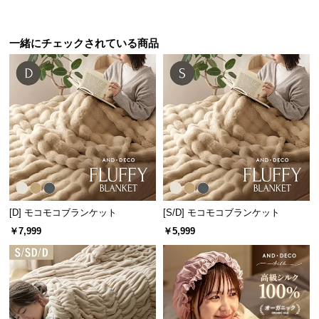
保
証
に
一緒にチェックされている商品
つ
い
て
会
員
規
約
に
つ
[D] モコモコブランケット
[S/D] モコモコブランケット
い
￥7,999
￥5,999
て
お
客
様