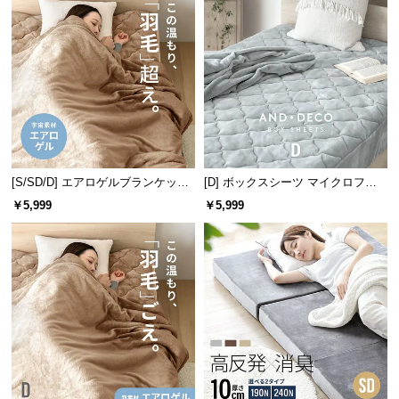
情
報
©
M
O
D
E
R
N
[S/SD/D] エアロゲルブランケット
[D] ボックスシーツ マイクロファ
D
140×200cm
イバー
￥5,999
￥5,999
E
C
O
C
o.,
L
t
d.
A