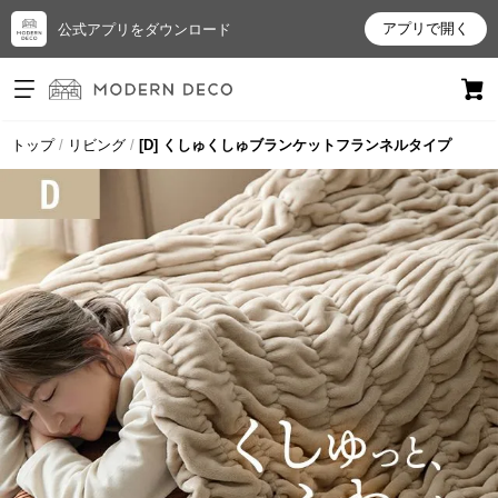
アプリで開く
公式アプリをダウンロード
ログイン
新規会員登録
トップ
リビング
[D] くしゅくしゅブランケットフランネルタイプ
お
気
に
入
り
ア
イ
テ
ム
最