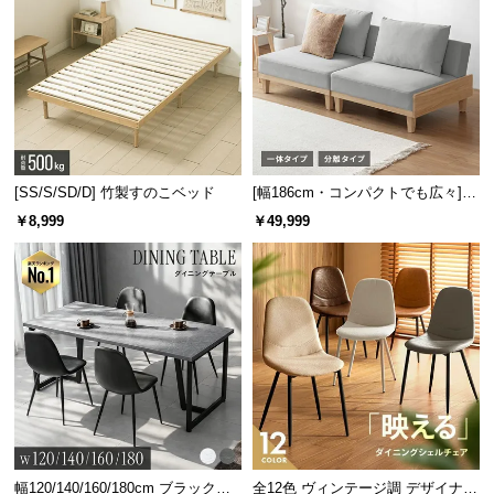
[SS/S/SD/D] 竹製すのこベッド
[幅186cm・コンパクトでも広々] 3
人掛けソファベッド リクライニン
￥8,999
￥49,999
グ 天然木フレーム 北欧
幅120/140/160/180cm ブラックフ
全12色 ヴィンテージ調 デザイナー