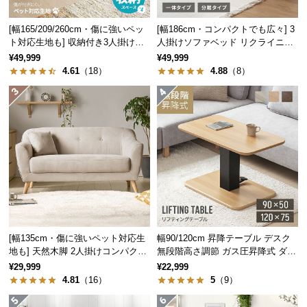
中
型
[幅165/209/260cm・傷に強いペッ
[幅186cm・コンパクトでも広々] 3
商
ト対応生地も] 収納付き3人掛け多
人掛けソファベッド リクライニン
品
機能ソファ
グ 天然木フレーム 北欧
¥49,999
¥49,999
の
4.61
（18）
4.88
（8）
配
送
に
つ
い
て
小
型
商
[幅135cm・傷に強いペット対応生
幅90/120cm 昇降テーブル デスク
品
地も] 天然木脚 2人掛けコンパクト
無段階高さ調節 ガス圧昇降式 ダイ
の
ソファ 北欧風
ニング 高さ55~70cm
¥29,999
¥22,999
配
4.81
（16）
5
（9）
送
に