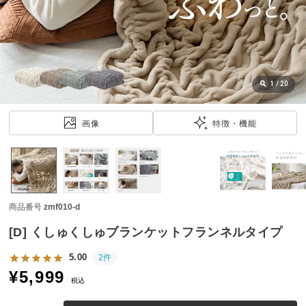
近
チ
ェ
ッ
ク
し
1
/
20
た
ア
画像
特徴・機能
イ
テ
ム
商品番号
zmf010-d
特
集
[D] くしゅくしゅブランケットフランネルタイプ
一
覧
5.00
2件
¥
5,999
税込
人