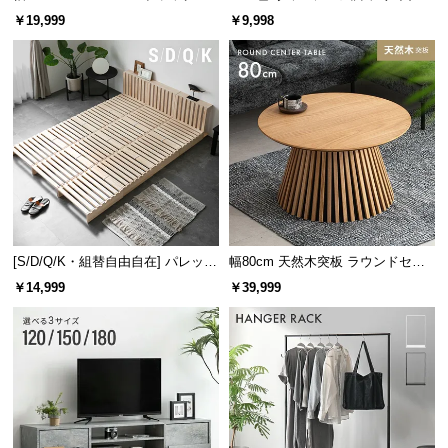
レーム ダイニング 大理石調 4人掛
ズシェルチェア
￥19,999
￥9,998
け
[S/D/Q/K・組替自由自在] パレット
幅80cm 天然木突板 ラウンドセン
ベッド 8/12/16枚セット
ターテーブル 美しい格子デザイン
￥14,999
￥39,999