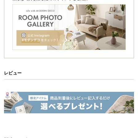
シ
ョ
ッ
ピ
ン
グ
ガ
イ
ド
お
レビュー
支
払
い
に
つ
い
て
配