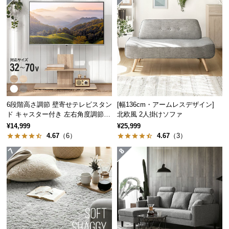
つ
い
て
開
梱
設
置
6段階高さ調節 壁寄せテレビスタン
[幅136cm・アームレスデザイン]
サ
ド キャスター付き 左右角度調節機
北欧風 2人掛けソファ
ー
能
¥14,999
¥25,999
ビ
4.67
（6）
4.67
（3）
ス
に
つ
い
て
搬
入