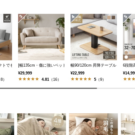
も] 収納付き3人掛け多機能ソファ
パクトでも広々] 3人掛けソファベッド リクライニング 天然木フレーム 北欧
[幅135cm・傷に強いペット対応生地も] 天然木脚 2人掛けコンパ
幅90/120cm 昇降テーブル デスク
6段階
¥29,999
¥22,999
¥14,99
8）
4.81
（16）
5
（9）