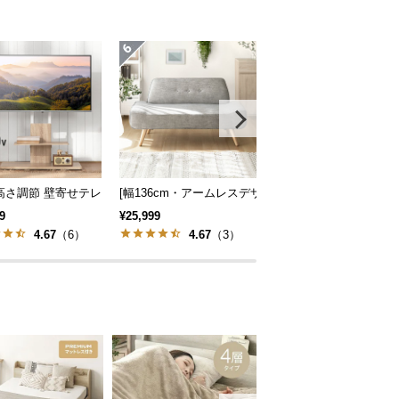
クトソファ 北欧風
 無段階高さ調節 ガス圧昇降式 ダイニング 高さ55~70cm
高さ調節 壁寄せテレビスタンド キャスター付き 左右角度調節機能
[幅136cm・アームレスデザイン] 北欧風 2人掛けソフ
シャギーラグ 正方形 20
9
¥25,999
¥6,999
4.67
（6）
4.67
（3）
5
（9）