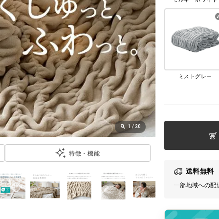
ミストグレー
1
/
20
特徴・機能
送料無料
一部地域への配