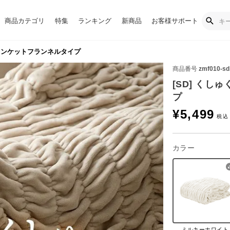
商品カテゴリ
特集
ランキング
新商品
お客様サポート
ブランケットフランネルタイプ
商品番号
zmf010-sd
[SD] く
プ
¥
5,499
カラー
ミルキーホワイト