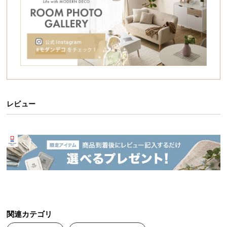
シ
ョ
ッ
ピ
ン
持ち運びが簡単な乾電池式
グ
ガ
イ
電源コード不要で場所を選ばず使える
乾電池式
。レ
ド
ジャーやアウトドアなど様々な場面で活躍します。
レビュー
お
支
払
い
に
つ
い
て
関連カテゴリ
配