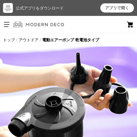
アプリで開く
公式アプリをダウンロード
ログイン
新規会員登録
トップ
アウトドア
電動エアーポンプ 乾電池タイプ
お
気
に
入
り
ア
イ
テ
ム
最