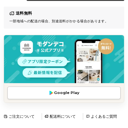
気
送料無料
ア
イ
一部地域への配送の場合、別途送料がかかる場合があります。
テ
ム
ラ
ン
キ
ン
グ
商
Google Play
品
カ
テ
ゴ
ご注文について
配送料について
よくあるご質問
リ
か