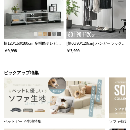
情
報
©
M
O
D
幅120/150/180cm 多機能テレビボ
[幅60/90/120cm] ハンガーラック
E
ード 木目/石目調 オープン収納・
スチール 4段階高さ調節 サイドフ
￥9,998
￥3,999
R
本体サイズ
引き出し収納付き
ック オープンラック シンプル
N
横幅
奥行き
高さ
D
E
ピックアップ特集
約13.5㎝
約10.5㎝
約10㎝
C
O
C
o.,
L
充実のアフターサービス
t
d.
ペットガード生地特集
ソファ特集
A
商品のお届けから、ご購入後のアフターサービスま