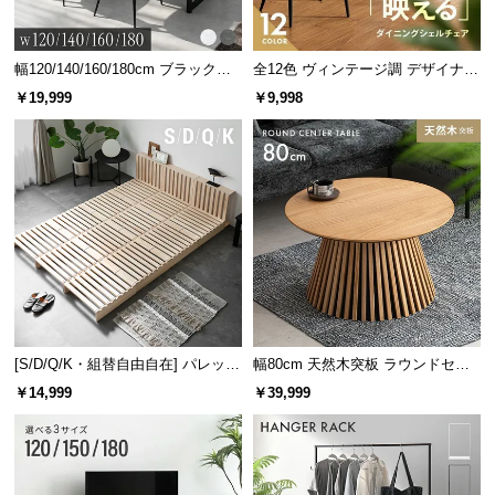
サ
ポ
幅120/140/160/180cm ブラックフ
全12色 ヴィンテージ調 デザイナー
ー
レーム ダイニング 大理石調 4人掛
ズシェルチェア
￥19,999
￥9,998
ト
け
横幅
奥行き
高さ
約13.5㎝
約10.5㎝
約10㎝
お
知
ら
せ
商品サイズ
ブ
ロ
[S/D/Q/K・組替自由自在] パレット
幅80cm 天然木突板 ラウンドセン
※単位は「センチメートル」になります
グ
ベッド 8/12/16枚セット
ターテーブル 美しい格子デザイン
￥14,999
￥39,999
企
業