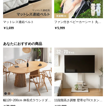
経
路
に
つ
マットレス連結ベルト
ファン付きベビーカーシート 丸洗
い
いOK リモコン操作対応 通気性抜
￥1,699
￥5,999
て
群 夏の熱対策に最適
返
あなたにおすすめの商品
品・
レジャー時の浮き輪やプールにも
キ
小さい浮き輪から大型のプールまで全てに対応！お
ャ
庭や海などコンセントの無い場所でも使えて便利で
ン
す。
セ
ル
に
つ
い
て
幅120~200cm 伸長式ラウンドダイ
11段階高さ調整 壁寄せTVスタンド
ニングテーブル 6人掛け 天然木突
キャスター付き 上下左右角度調節