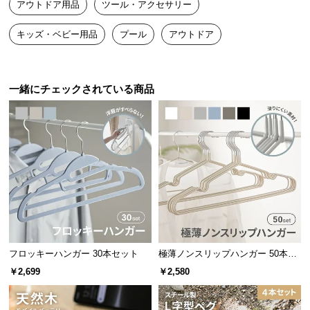
アウトドア用品
ツール・アクセサリー
送
料
キッズ・ベビー用品
プール
アウトドア
乾電池は付属いたしませんのでご了承下さい
に
つ
い
一緒にチェックされている商品
て
約260L/分のハイパワー吐出
大
型
商
空気の吐出量は
約260L/分
とハイパワー！大型のプー
品
ルなどもあっという間に設置が可能です。
の
配
送
に
つ
フロッキーハンガー 30本セット
極薄ノンスリップハンガー 50本セ
い
ット
￥2,699
￥2,580
て