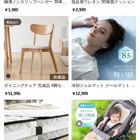
極薄ノンスリップハンガー 30本セ
低反発ウレタン 3D座面クッション
つ
ット
￥1,980
￥2,999
い
て
開
梱
設
ノズル
3種類
置
サ
ー
ビ
キャンプ時のエアーベッドに
ダイニングチェア 完成品 4脚セッ
冷却ジェルマット クールマット プ
ス
大きなエアーベッドも素早く膨らみます。コードレ
ト
レミアムタイプ 90×180cm
に
￥51,996
￥12,999
スなのでテント内や車中でも快適にご使用いただけ
つ
ます。
い
て
搬
入