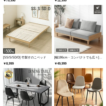
￥79,990
￥12,999
保
板 美しい格子デザイン
機能
証
に
つ
い
て
会
場所を取らないコンパクト設計
員
規
約
手のひらサイズのコンパクト設計。場所を取らない
[SS/S/SD/D] 竹製すのこベッド
[幅186cm・コンパクトでも広々] 3
ため持ち運びもにも便利です。
に
人掛けソファベッド リクライニン
￥8,999
￥49,999
グ 天然木フレーム 北欧
つ
い
て
お
客
様