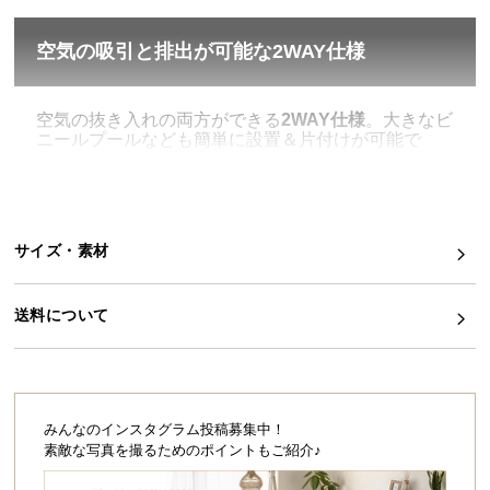
イ
空気の吸引と排出が可能な2WAY仕様
ン
テ
リ
空気の抜き入れの両方ができる
2WAY仕様
。大きなビ
ア
ニールプールなども簡単に設置＆片付けが可能で
す。
コ
ー
デ
ィ
サイズ・素材
ネ
ー
ト
送料について
か
ら
探
す
みんなのインスタグラム投稿募集中！
素敵な写真を撮るためのポイントもご紹介♪
空気入れ
空気抜き