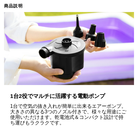
ら
商品説明
探
す
イ
ン
テ
リ
ア
テ
イ
ス
1台2役でマルチに活躍する電動ポンプ
ト
か
1台で空気の抜き入れが簡単に出来るエアーポンプ。
大きさの異なる3つのノズル付きで、様々な用途にご
ら
使用いただけます。乾電池式＆コンパクト設計で持
探
ち運びもラクラクです。
す