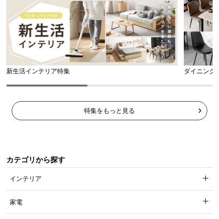
l
で、トータルでご満足頂けるように努めています。
l
新生活インテリア特集
ダイニング
特集をもっと見る
3ヶ月保証
カテゴリから探す
安心と信頼の「3ヶ月保証」
インテリア
機能の損壊・部品の紛失など予期せぬトラブルに
も無償で対応。ご購入3ヶ月以内に不具合が発生し
家電
た場合、新しくご交換させて頂きます。