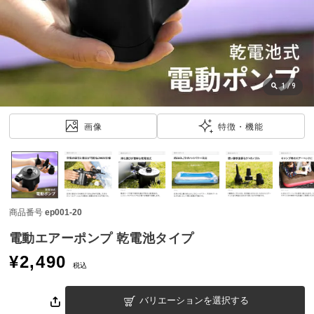
近
チ
ェ
ッ
ク
し
1
/
9
た
ア
画像
特徴・機能
イ
テ
ム
商品番号
ep001-20
特
集
電動エアーポンプ 乾電池タイプ
一
¥
2,490
覧
税込
バリエーションを選択する
人