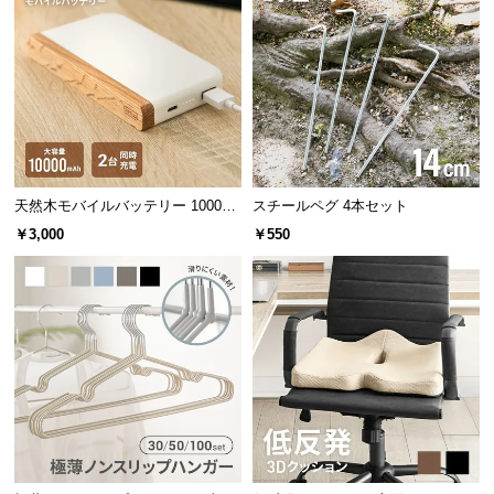
中
型
商
品
の
吐出量
約260L/分
配
送
に
天然木モバイルバッテリー 10000m
スチールペグ 4本セット
つ
Ah USB-C/USB-A 2台同時充電対応
￥3,000
￥550
い
使い勝手抜群な3つのノズル
て
大きさの異なる
3種類
のノズル付き。浮き輪などの小
小
さいものからエアーベッドまで用途に合わせて使い
型
分けが可能です。
商
品
の
配
送
に