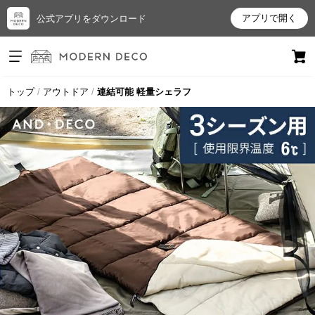
アプリで開く
公式アプリをダウンロード
ログイン
新規会員登録
トップ
アウトドア
連結可能 軽量シェラフ
お
気
に
入
り
ア
イ
テ
ム
最