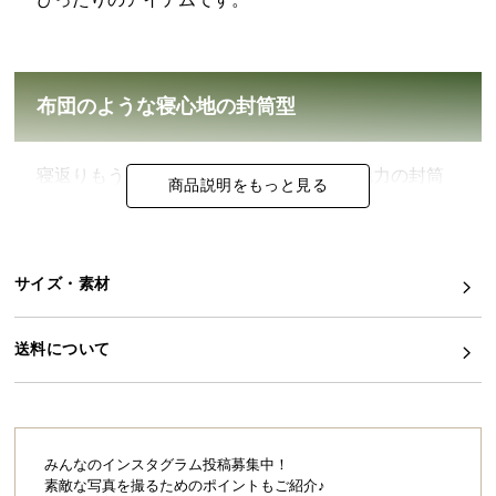
イ
ン
テ
布団のような寝心地の封筒型
リ
ア
コ
寝返りもうてるゆったりとした使用感が魅力の封筒
商品説明をもっと見る
ー
型。敷き布団やブランケットとしても使える汎用性
デ
の高いシュラフです。
ィ
ネ
サイズ・素材
ー
ト
か
送料について
ら
探
す
みんなのインスタグラム投稿募集中！
素敵な写真を撮るためのポイントもご紹介♪