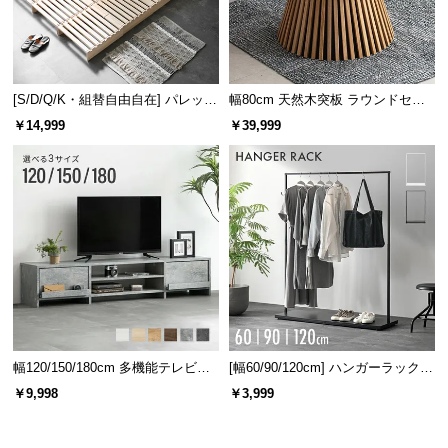
l
l
[S/D/Q/K・組替自由自在] パレット
幅80cm 天然木突板 ラウンドセン
ベッド 8/12/16枚セット
ターテーブル 美しい格子デザイン
￥14,999
￥39,999
カラーバリエーション
幅120/150/180cm 多機能テレビボ
[幅60/90/120cm] ハンガーラック
ード 木目/石目調 オープン収納・
スチール 4段階高さ調節 サイドフ
￥9,998
￥3,999
引き出し収納付き
ック オープンラック シンプル
サンドベージュ
SAND BEIGE