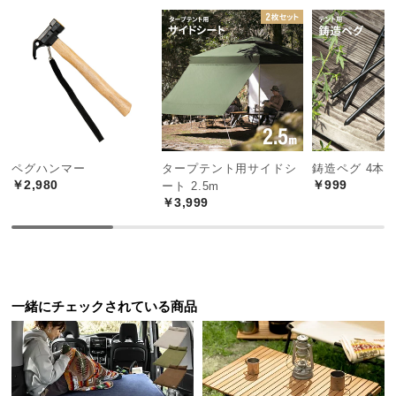
中
型
商
品
の
配
送
に
あたたかい季節に使いやすいシュラフ
ペグハンマー
タープテント用サイドシ
鋳造ペグ 4本
つ
￥2,980
￥999
ート 2.5m
い
￥3,999
快適温度12℃のシュラフ。比較的気温が高く、夜間
て
でも冷え込みの少ない季節に使いやすい仕様です。
小
型
商
一緒にチェックされている商品
品
の
配
送
に