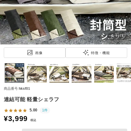
近
チ
ェ
ッ
ク
し
1
/
16
た
ア
画像
特徴・機能
イ
テ
ム
商品番号
hksf01
特
集
連結可能 軽量シェラフ
一
覧
5.00
1件
¥
3,999
税込
人