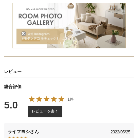
シ
ョ
ッ
ピ
ン
シュラフと収納袋が一体化
グ
ガ
シュラフと収納袋が一つになった、パッキングしや
イ
すい作りです。かさばらず、荷物も最小限に。
ド
レビュー
お
支
払
総合評価
い
1件
に
5.0
つ
レビューを書く
い
て
ライフヨシ
2022/05/25
配