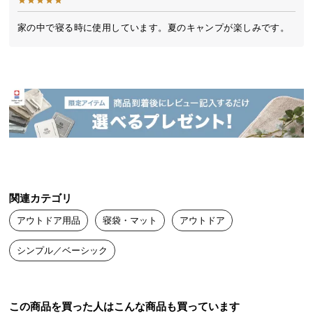
送
収納時サイズ
料
家の中で寝る時に使用しています。夏のキャンプが楽しみです。
に
横幅
奥行き
つ
い
約43㎝
約36㎝
て
大
型
収納時はクッション代わりに
商
品
中綿のクッション性を活かして、クッションや枕の
ように使うことも可能です。
の
関連カテゴリ
配
アウトドア用品
寝袋・マット
アウトドア
送
に
シンプル／ベーシック
つ
い
て
この商品を買った人はこんな商品も買っています