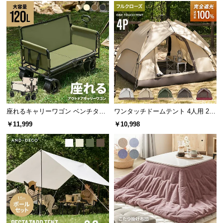
経
路
に
つ
い
て
返
品・
キ
座れるキャリーワゴン ベンチタイ
ワンタッチドームテント 4人用 2.1
プ 大容量120L 耐荷重150kg
m ブラックコーティング
中綿
ホローファイバー
ャ
￥11,999
￥10,998
ン
セ
ル
に
ドライタッチの内生地
つ
い
て
内生地には吸湿性が高い生地を使用。汗による蒸れ
を抑え、ドライな肌触りを保ちます。