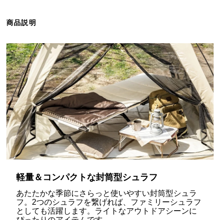
ら
探
商品説明
す
イ
ン
テ
リ
ア
テ
イ
ス
ト
か
軽量＆コンパクトな封筒型シュラフ
ら
探
あたたかな季節にさらっと使いやすい封筒型シュラ
す
フ。2つのシュラフを繋げれば、ファミリーシュラフ
としても活躍します。ライトなアウトドアシーンに
ぴったりのアイテムです。