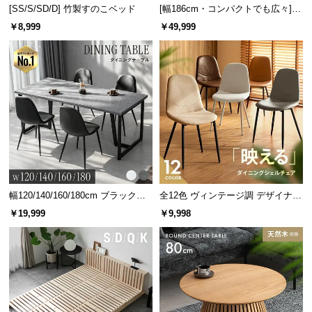
情
[SS/S/SD/D] 竹製すのこベッド
[幅186cm・コンパクトでも広々] 3
報
人掛けソファベッド リクライニン
￥8,999
￥49,999
グ 天然木フレーム 北欧
©
M
O
D
E
R
N
D
連結時の横幅
約160㎝
E
C
幅120/140/160/180cm ブラックフ
全12色 ヴィンテージ調 デザイナー
O
レーム ダイニング 大理石調 4人掛
ズシェルチェア
￥19,999
￥9,998
C
け
o.,
洗濯機で丸洗いOK
L
t
d.
自宅で洗濯ができるため、メンテナンスが簡単。汗
A
をかいても清潔感をキープできます。