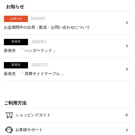
お知らせ
横幅
奥行き
2026/8/5
お知らせ
お盆期間中の出荷・配送・お問い合わせについて
約195㎝
約80㎝
2026/8/3
新発売
新発売 「 ハンガーラック 」
充実のアフターサービス
2026/7/27
新発売
新発売 「 昇降サイドテーブル 」
商品のお届けから、ご購入後のアフターサービスま
で、トータルでご満足頂けるように努めています。
ご利用方法
ショッピングガイド
お客様サポート