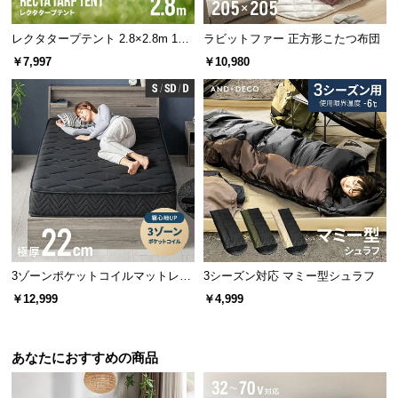
保
証
レクタタープテント 2.8×2.8m 150
ラビットファー 正方形こたつ布団
に
cmポール付
￥7,997
￥10,980
つ
い
て
会
員
規
約
に
つ
い
3ゾーンポケットコイルマットレス
3シーズン対応 マミー型シュラフ
て
厚さ22cm S ブラック
￥12,999
￥4,999
ダブルファスナーで自由に温度調節
お
あなたにおすすめの商品
上下から開閉可能なダブルファスナー仕様。暑くな
ったら足元のファスナーを開けるだけで、温度調整
客
が簡単にできます。
様