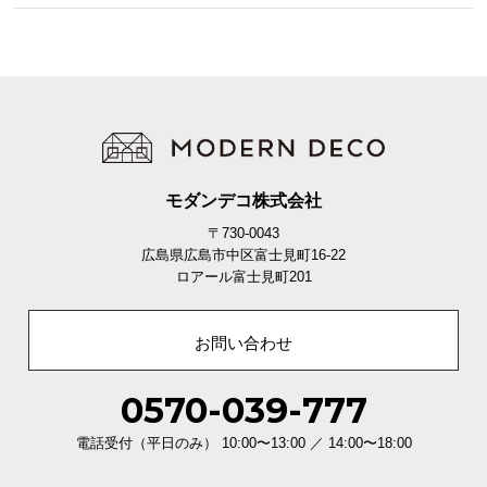
3ヵ月保証
モダンデコ株式会社
安心と信頼の「3ヶ月保証」
〒730-0043
機能の損壊・部品の紛失など予期せぬトラブルに
広島県広島市中区富士見町16-22
も無償で対応。ご購入3ヶ月以内に不具合が発生し
ロアール富士見町201
た場合、新しくご交換させて頂きます。
お問い合わせ
0570-039-777
電話受付（平日のみ） 10:00〜13:00 ／ 14:00〜18:00