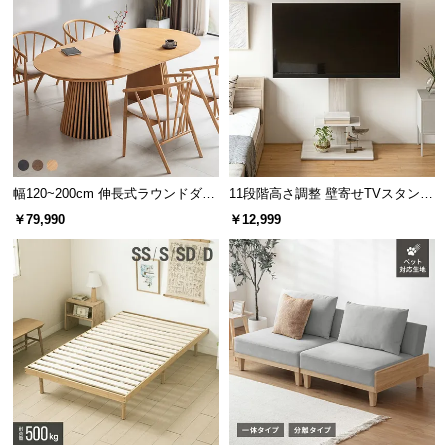
サ
ポ
ー
ト
お
知
幅120~200cm 伸長式ラウンドダイ
11段階高さ調整 壁寄せTVスタンド
ら
ニングテーブル 6人掛け 天然木突
キャスター付き 上下左右角度調節
￥79,990
￥12,999
せ
板 美しい格子デザイン
機能
ブ
ロ
連結してファミリーサイズに
グ
もう一つのシュラフと繋げれば、家族が一緒に寝転
べるサイズに。寝返りのできる広さが魅力です。
企
業