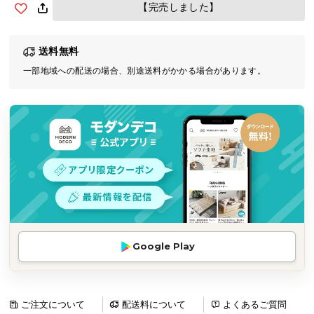
【完売しました】
気
ア
イ
送料無料
テ
一部地域への配送の場合、別途送料がかかる場合があります。
ム
ラ
ン
キ
ン
グ
商
品
カ
Google Play
テ
ゴ
リ
ご注文について
配送料について
よくあるご質問
か