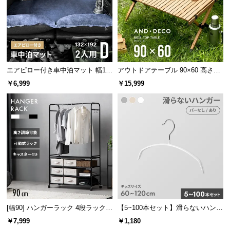
つ
い
て
快適温度
12℃
開
エアピロー付き車中泊マット 幅13
アウトドアテーブル 90×60 高さ44
梱
限界温度
6℃
2cm
cm
設
￥6,999
￥15,999
置
推奨時期
3シーズン用
サ
ー
ビ
ス
に
ホローファイバーでさらっと軽く
つ
い
て
中綿にはホローファイバーを使用。軽さと乾きやす
さを併せ持ち、いつでも快適な使い心地です。
[幅90] ハンガーラック 4段ラック収
【5~100本セット】滑らないハンガ
搬
納 キャスター付き
ー キッズサイズ
￥7,999
￥1,180
入