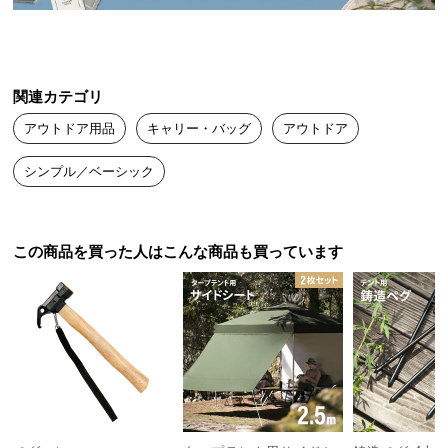
送
耐荷重
約25kg
料
に
つ
関連カテゴリ
い
荷物を守るボトムクッション入り
アウトドア用品
キャリー・バッグ
アウトドア
て
シンプル／ベーシック
大
バッグの底部にはクッションが入っています。衝撃
型
を吸収して大切な荷物を守ります。
商
品
この商品を買った人はこんな商品も買っています
の
配
送
に
つ
い
て