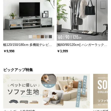
l
l
幅120/150/180cm 多機能テレビボ
[幅60/90/120cm] ハンガーラック
ード 木目/石目調 オープン収納・
スチール 4段階高さ調節 サイドフ
￥9,998
￥3,999
引き出し収納付き
ック オープンラック シンプル
ピックアップ特集