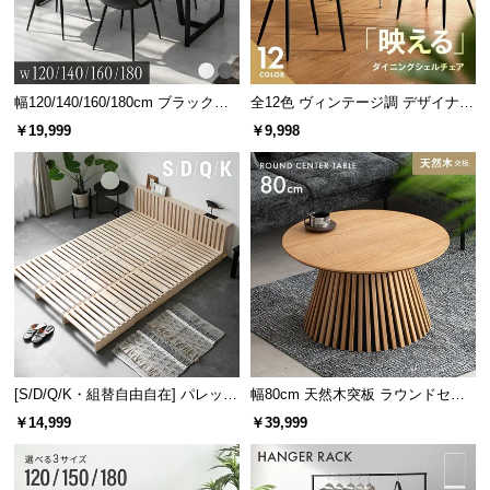
商品のお届けから、ご購入後のアフターサービスま
情
で、トータルでご満足頂けるように努めています。
報
©
M
幅120/140/160/180cm ブラックフ
全12色 ヴィンテージ調 デザイナー
O
レーム ダイニング 大理石調 4人掛
ズシェルチェア
￥19,999
￥9,998
D
け
E
R
N
D
E
C
O
C
3ヶ月保証
o.,
L
[S/D/Q/K・組替自由自在] パレット
幅80cm 天然木突板 ラウンドセン
安心と信頼の「3ヶ月保証」
ベッド 8/12/16枚セット
ターテーブル 美しい格子デザイン
t
￥14,999
￥39,999
機能の損壊・部品の紛失など予期せぬトラブルに
d.
も無償で対応。ご購入3ヶ月以内に不具合が発生し
A
た場合、新しくご交換させて頂きます。