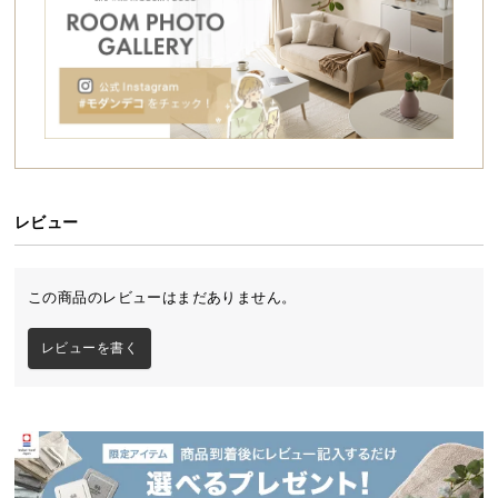
シ
ョ
ッ
ピ
重たい荷物も安心の耐荷重25kg
ン
グ
ガ
25kgまで入れられる頑丈な生地を採用。水や薪など
イ
の重たい荷物の運搬でも安心です。
ド
レビュー
お
支
この商品のレビューはまだありません。
払
い
レビューを書く
に
つ
い
て
配