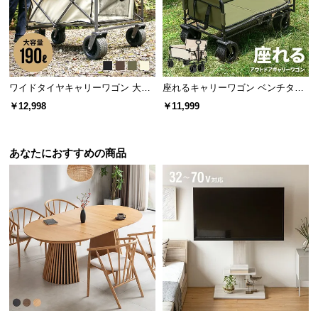
保
証
に
つ
い
て
ワイドタイヤキャリーワゴン 大容
座れるキャリーワゴン ベンチタイ
量190L 耐荷重150kg
プ 大容量120L 耐荷重150kg
￥12,998
￥11,999
会
員
規
あなたにおすすめの商品
約
に
つ
い
商品サイズ
て
※単位は「センチメートル」になります
お
客
様