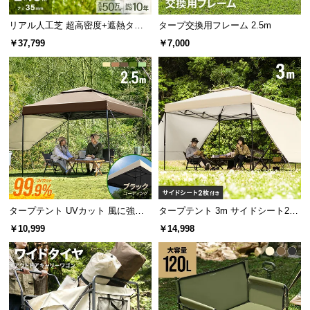
経
路
リアル人工芝 超高密度+遮熱タイ
タープ交換用フレーム 2.5m
プ 高耐久・質感を追求 芝丈35m
に
￥37,799
￥7,000
m 2×10m 防草シート付
つ
カラーバリエーション
い
て
サンドベージュ
SAND BEIGE
返
品・
キ
ャ
ン
セ
タープテント UVカット 風に強い
タープテント 3m サイドシート2枚
ル
防水 新開発のブラックコーティン
セット
￥10,999
￥14,998
に
グタイプ 2.5m
つ
い
て