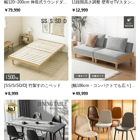
幅120~200cm 伸長式ラウンドダイ
11段階高さ調整 壁寄せTVスタンド
サ
ニングテーブル 6人掛け 天然木突
キャスター付き 上下左右角度調節
￥79,990
￥12,999
ポ
板 美しい格子デザイン
機能
ー
ト
お
知
ら
横幅
奥行き
高さ
せ
[SS/S/SD/D] 竹製すのこベッド
[幅186cm・コンパクトでも広々] 3
約69㎝
約30㎝
約49㎝
人掛けソファベッド リクライニン
￥8,999
￥49,999
ブ
グ 天然木フレーム 北欧
ロ
グ
充実のアフターサービス
企
業