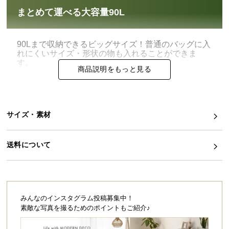
まとめて運べる大容量90L
イ
ン
テ
90Lまで収納できるビッグサイズ！普通のバッグに入
リ
れにくいサイズ・形状の物も入れることができま
す。
ア
商品説明をもっと見る
コ
ー
デ
ィ
サイズ・素材
ネ
ー
送料について
ト
か
ら
探
す
みんなのインスタグラム投稿募集中！
素敵な写真を撮るためのポイントもご紹介♪
容量
約90L