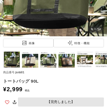
近
チ
ェ
ッ
ク
し
1
/
10
た
ア
画像
特徴・機能
イ
テ
ム
商品番号
jsnb01
特
集
トートバッグ 90L
一
¥
2,999
覧
税込
【完売しました】
人