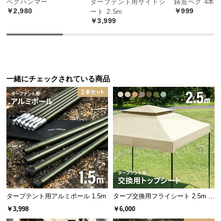
ペグハンマー
タープテント用サイドシ
鋳造ペグ 4本
中
￥2,980
￥999
ート 2.5m
型
￥3,999
商
品
の
ボトムハンドルで持ちやすく
配
送
一緒にチェックされている商品
に
バッグ下部にはボトムハンドル付き。重たい荷物を
つ
抱えるように持つときに便利です。
い
て
小
型
商
品
の
タープテント用アルミポール 1.5m
タープ交換用フライシート 2.5m ブ
配
ラックコーティング
送
￥3,998
￥6,000
に