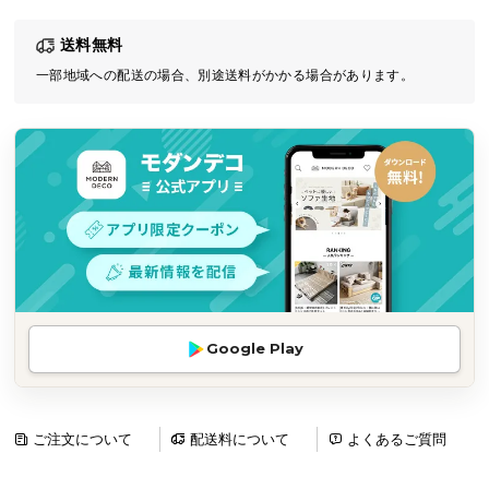
気
送料無料
ア
イ
一部地域への配送の場合、別途送料がかかる場合があります。
テ
ム
ラ
ン
キ
ン
グ
商
Google Play
品
カ
テ
ゴ
ご注文について
配送料について
よくあるご質問
リ
か