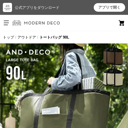
アプリで開く
公式アプリをダウンロード
ログイン
新規会員登録
トップ
アウトドア
トートバッグ 90L
お
気
に
入
り
ア
イ
テ
ム
最