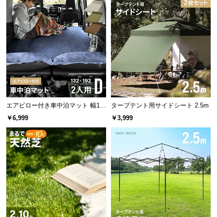
つ
い
て
荷物の飛び出しを防ぐ巾着型
開
梱
設
バッグの開口部は巾着袋のように絞れる仕様になっ
ています。荷物の飛び出しや落下を防ぎます。
置
サ
エアピロー付き車中泊マット 幅13
タープテント用サイドシート 2.5m
ー
2cm
￥6,999
￥3,999
ビ
ス
に
つ
い
て
搬
入