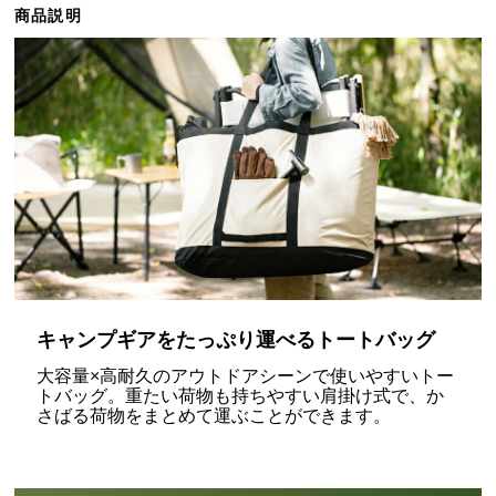
商品説明
ら
探
す
イ
ン
テ
リ
ア
テ
イ
ス
キャンプギアをたっぷり運べるトートバッグ
ト
大容量×高耐久のアウトドアシーンで使いやすいトー
か
トバッグ。重たい荷物も持ちやすい肩掛け式で、か
ら
さばる荷物をまとめて運ぶことができます。
探
す