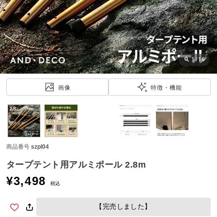
近
チ
ェ
ッ
ク
し
1
/
16
た
ア
画像
特徴・機能
イ
テ
ム
商品番号
szpl04
特
集
タープテント用アルミポール 2.8m
一
¥
3,498
覧
税込
【完売しました】
人