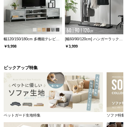
l
l
幅120/150/180cm 多機能テレビボ
[幅60/90/120cm] ハンガーラック
ード 木目/石目調 オープン収納・
スチール 4段階高さ調節 サイドフ
￥9,998
￥3,999
引き出し収納付き
ック オープンラック シンプル
ピックアップ特集
ロープが抜けにくい凹凸形状
先端のピンはタープのグロメットやロープなどが抜けにくい凹凸のある
ローレット加工になっています。
ペットガード生地特集
ソファ特集