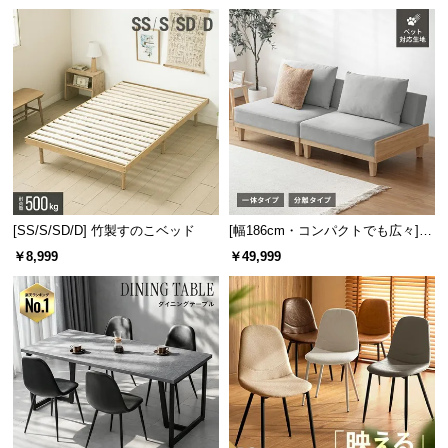
板 美しい格子デザイン
機能
1段目
2段目
3段目
サ
～166cm
～226cm
～286cm
ポ
ー
ト
お
知
ら
せ
[SS/S/SD/D] 竹製すのこベッド
[幅186cm・コンパクトでも広々] 3
人掛けソファベッド リクライニン
￥8,999
￥49,999
グ 天然木フレーム 北欧
ブ
ロ
グ
すぐに連結できるジョイント式
企
組み立ては各ポールを連結するだけのジョイント式。専門の工具無しで
業