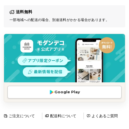
気
送料無料
ア
イ
一部地域への配送の場合、別途送料がかかる場合があります。
テ
ム
ラ
ン
キ
ン
グ
商
Google Play
品
カ
テ
ゴ
ご注文について
配送料について
よくあるご質問
リ
か