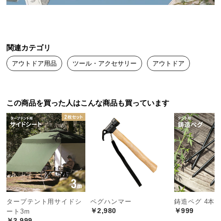
送
料
に
つ
関連カテゴリ
い
アウトドア用品
ツール・アクセサリー
アウトドア
て
大
型
この商品を買った人はこんな商品も買っています
商
品
の
耐久性と安定感を生み出すポール径
配
送
に
直径は約3.2cm。安心感のある太さで強度に優れており、メインポール
つ
としてタープテントをしっかりと支えます。
い
て
タープテント用サイドシ
ペグハンマー
鋳造ペグ 4本
直径
約3.2cm
￥2,980
￥999
ート3m
￥3,999