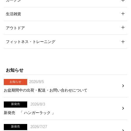
ガーデン
生活雑貨
アウトドア
フィットネス・トレーニング
バックパックにも入るコンパクト収納
お知らせ
コンパクトに収納でき、携帯や保管に便利な設計。バックパックにも入
り、荷物の多いアウトドアでもかさばりません。
2026/8/5
お知らせ
お盆期間中の出荷・配送・お問い合わせについて
横幅
奥行き
高さ
約15cm
約15cm
約68cm
2026/8/3
新発売
新発売 「 ハンガーラック 」
2026/7/27
新発売