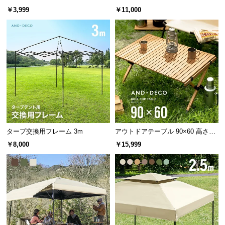
るポールセット
m
経
￥3,999
￥11,000
路
に
つ
い
て
返
品・
キ
ャ
タープ交換用フレーム 3m
アウトドアテーブル 90×60 高さ44
ン
cm
￥8,000
￥15,999
セ
5cm間隔で高さ調節できる先端ポール
ル
に
先端ポールは5cm間隔で9段階の高さ調節が可能。ボタン式で簡単に調節
つ
でき、タープに高低差をつけたい時などに便利です。
い
て
高さ調節
5cm間隔／9段階