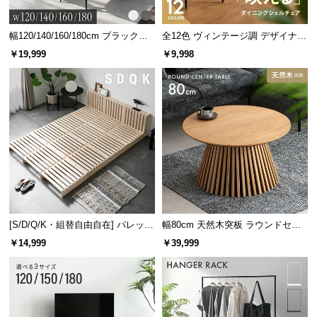
情
すぐに設置できます。
報
幅120/140/160/180cm ブラックフ
全12色 ヴィンテージ調 デザイナー
©
レーム ダイニング 大理石調 4人掛
ズシェルチェア
￥19,999
￥9,998
M
け
O
D
E
R
N
D
E
C
O
C
[S/D/Q/K・組替自由自在] パレット
幅80cm 天然木突板 ラウンドセン
ベッド 8/12/16枚セット
ターテーブル 美しい格子デザイン
o.,
しっかり固定できるロック構造
￥14,999
￥39,999
L
t
ポールのつなぎ目にはプッシュボタン式のロック構造を採用。差し込む
d.
だけでしっかり固定できます。
A