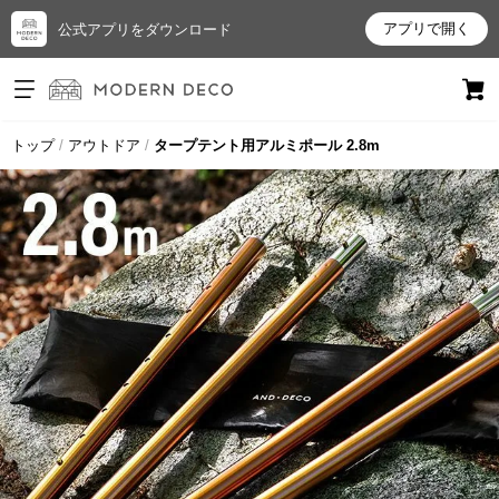
アプリで開く
公式アプリをダウンロード
ログイン
新規会員登録
トップ
アウトドア
タープテント用アルミポール 2.8m
お
気
に
入
り
ア
イ
テ
ム
最