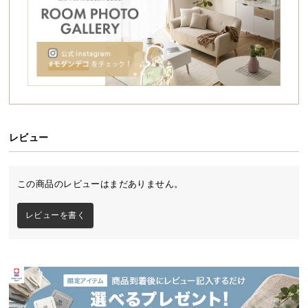
シ
ったアイテムです。
ョ
ッ
ピ
ン
グ
ガ
イ
ド
レビュー
お
支
この商品のレビューはまだありません。
払
い
レビューを書く
に
抜群の強度を誇る超々ジュラルミン製
つ
い
アルミ合金の中でもトップクラスの強度を持つ超々ジュラルミンを採
て
用。軽量でありながら頑丈な造りとなっています。
配