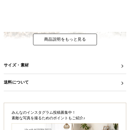
イ
ン
テ
リ
ア
商品説明をもっと見る
コ
ー
デ
ィ
サイズ・素材
ネ
ー
送料について
ト
か
ら
探
細かく高さ調節ができる連結式テントポール
す
みんなのインスタグラム投稿募集中！
素敵な写真を撮るためのポイントもご紹介♪
タープテントに合わせて使える高さ調節が可能な連結式テントポール。
軽量でコンパクトながら、テントを支えるのに安心な耐久性にもこだわ