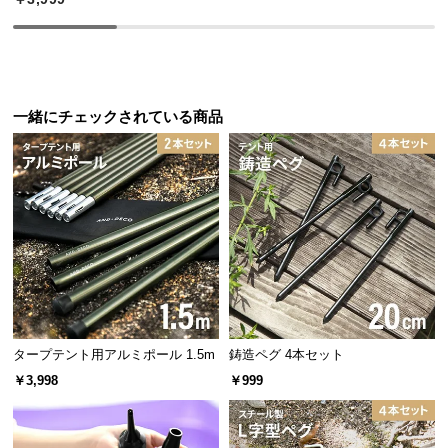
中
型
商
品
の
一緒にチェックされている商品
配
送
に
つ
い
て
小
型
移動もラクラクな軽量設計
商
品
タープテント用アルミポール 1.5m
鋳造ペグ 4本セット
重量は約1.3kgと軽量。ポールの設置場所を変更したり持ち運ぶ際も、女
の
￥3,998
￥999
性一人で簡単に行えます。
配
送
重量
約1.3kg
に