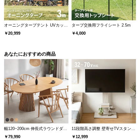
保
証
に
つ
オーニングタープテント UVカット
タープ交換用フライシート 2.5m
い
風に強い 防水 新開発のブラックコ
￥20,999
￥4,000
ーティングタイプ 3m
て
会
あなたにおすすめの商品
員
規
約
に
つ
い
て
連結する本数で3段階の高さ調節
連結する本数を変更することで3段階の高さ調節が可能。時間により日
お
陰が変わった場合などあらゆるケースに対応できます。
幅120~200cm 伸長式ラウンドダイ
11段階高さ調整 壁寄せTVスタンド
客
ニングテーブル 6人掛け 天然木突
キャスター付き 上下左右角度調節
￥79,990
￥12,999
様