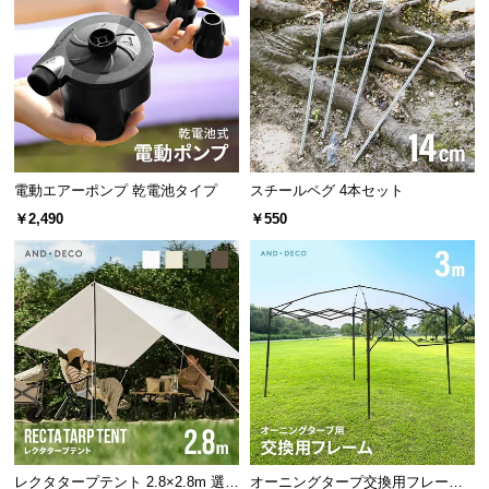
つ
い
て
開
梱
設
電動エアーポンプ 乾電池タイプ
スチールペグ 4本セット
置
￥2,490
￥550
サ
ー
ビ
ス
に
つ
い
キズや摩擦に強いアルマイト加工
て
表面には硬度や耐摩耗性を高めるアルマイト加工を施しました。キズや
搬
摩擦に強いので長くお使い頂けます。
入
レクタタープテント 2.8×2.8m 選べ
オーニングタープ交換用フレーム 3