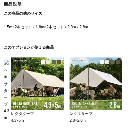
商品説明
ら
探
この商品の他のサイズ
す
1.5m×2本セット
/
1.8m×2本セット
/
2.3m
/ 2.8m
イ
ン
このオプションが使える商品
テ
リ
ア
ヘ
テ
キ
イ
サ
ス
タ
ト
ー
か
プ
ら
4.3
探
レクタタープ
レクタタープ
m
す
4.3×5m
2.8×2.8m