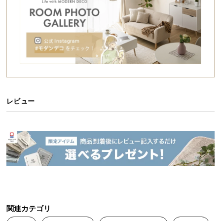
シ
ョ
ッ
ピ
ン
グ
ガ
イ
ド
レビュー
お
支
払
い
に
つ
い
て
関連カテゴリ
配