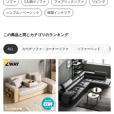
ソファ
1人掛けソファ
ファブリックソファ
リビング
送
料
シンプル／ベーシック
韓国インテリア
に
つ
い
て
この商品と同じカテゴリのランキング
大
ALL
カウチソファ・コーナーソファ
ソファーベッド
フ
型
商
品
の
配
送
に
つ
い
て