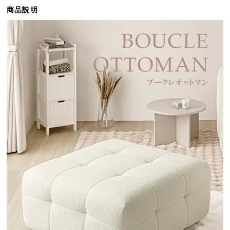
ら
商品説明
探
す
イ
ン
テ
リ
ア
テ
イ
ス
ト
か
ら
探
す