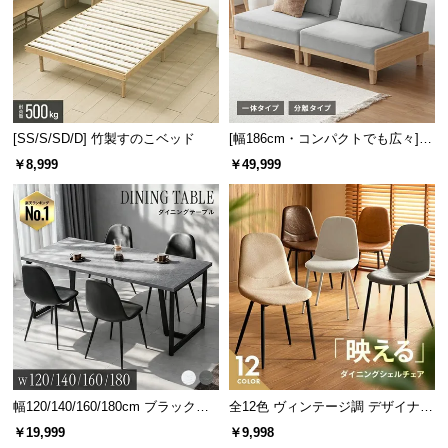
[SS/S/SD/D] 竹製すのこベッド
[幅186cm・コンパクトでも広々] 3
人掛けソファベッド リクライニン
￥8,999
￥49,999
グ 天然木フレーム 北欧
幅120/140/160/180cm ブラックフ
全12色 ヴィンテージ調 デザイナー
レーム ダイニング 大理石調 4人掛
ズシェルチェア
￥19,999
￥9,998
け