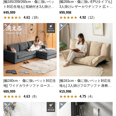
[幅165/209/260cm・傷に強いペッ
[幅268cm・傷に強いEPUタイプも]
中
ト対応生地も] 収納付き3人掛け多
3人掛けレザーカウチソファ 広々設
型
機能ソファ
計 高級感
¥49,999
¥99,998
商
4.61
（18）
4.92
（12）
品
の
配
送
に
つ
い
て
小
型
[幅240cm・ 傷に強いペット対応生
[幅161cm・傷に強いペット対応生
地] ワイドカウチソファ ロースタ
地も] 2人掛けフロアソファ 座椅子
商
イル
タイプ リクライニング
¥89,999
¥19,998
品
4.63
（8）
4.75
（4）
の
配
送
に