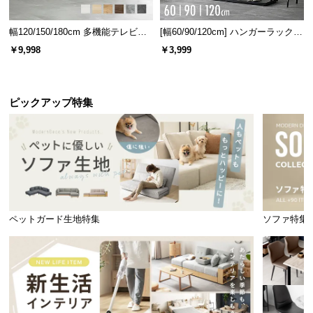
幅120/150/180cm 多機能テレビボ
[幅60/90/120cm] ハンガーラック
ード 木目/石目調 オープン収納・
スチール 4段階高さ調節 サイドフ
￥9,998
￥3,999
引き出し収納付き
ック オープンラック シンプル
ピックアップ特集
ペットガード生地特集
ソファ特集