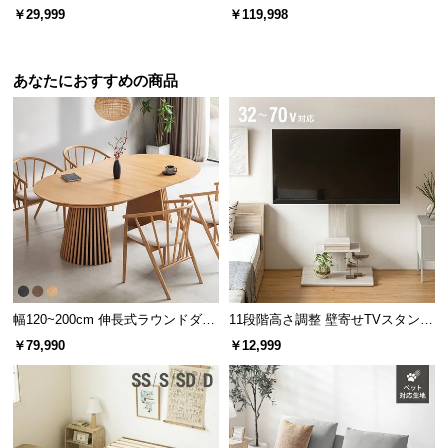
l
北欧調 2人掛けソファ シープボア
ソファ
￥29,999
￥119,998
生地
l
あなたにおすすめの商品
幅120~200cm 伸長式ラウンドダイ
11段階高さ調整 壁寄せTVスタンド
ニングテーブル 6人掛け 天然木突
キャスター付き 上下左右角度調節
￥79,990
￥12,999
板 美しい格子デザイン
機能