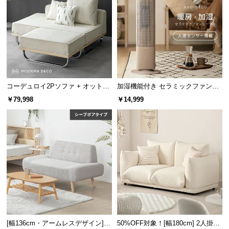
情
報
©
M
O
D
E
コーデュロイ2Pソファ + オットマ
加湿機能付き セラミックファンヒ
R
ン
ーター
￥79,998
￥14,999
N
D
E
C
O
C
o.,
L
t
d.
A
[幅136cm・アームレスデザイン]
50%OFF対象！[幅180cm] 2人掛け