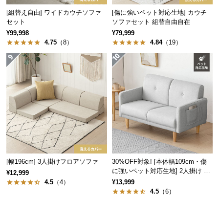
経
[組替え自由] ワイドカウチソファ
[傷に強いペット対応生地] カウチ
路
セット
ソファセット 組替自由自在
に
¥99,998
¥79,999
つ
4.75
（8）
4.84
（19）
い
て
返
品・
キ
ャ
ン
セ
ル
[幅196cm] 3人掛けフロアソファ
30%OFF対象! [本体幅109cm・傷
に
に強いペット対応生地] 2人掛け コ
¥12,999
つ
ンパクトソファ ポケット付き
4.5
（4）
¥13,999
い
4.5
（6）
て