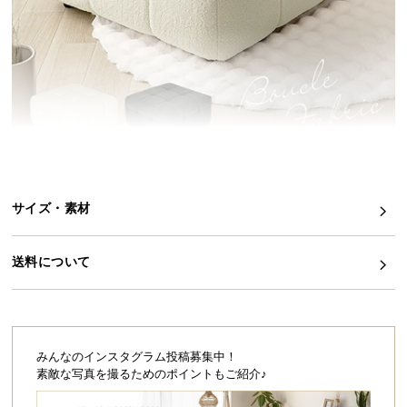
イ
ン
テ
リ
ア
コ
ー
デ
ィ
サイズ・素材
ネ
ー
ト
送料について
か
ら
探
す
みんなのインスタグラム投稿募集中！
素敵な写真を撮るためのポイントもご紹介♪