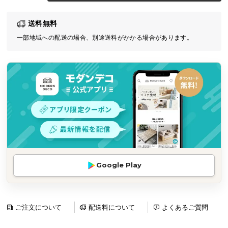
気
送料無料
ア
イ
一部地域への配送の場合、別途送料がかかる場合があります。
テ
ム
ラ
ン
キ
ン
グ
商
Google Play
品
カ
テ
ゴ
ご注文について
配送料について
よくあるご質問
リ
か