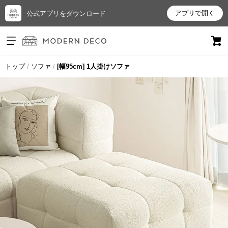
アプリで開く
公式アプリをダウンロード
ログイン
新規会員登録
トップ
ソファ
[幅95cm] 1人掛けソファ
お
気
に
入
り
ア
イ
テ
ム
最