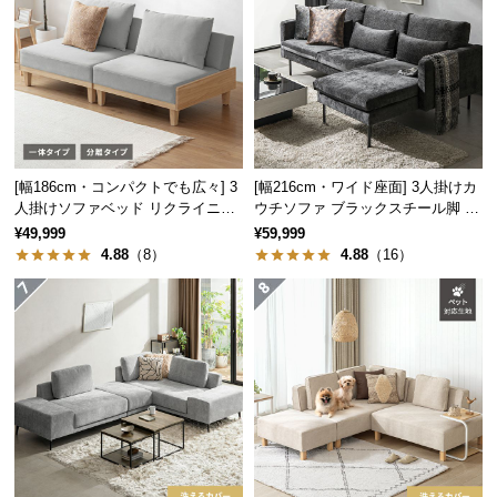
つ
い
て
開
梱
設
[幅186cm・コンパクトでも広々] 3
[幅216cm・ワイド座面] 3人掛けカ
置
人掛けソファベッド リクライニン
ウチソファ ブラックスチール脚 L
グ 天然木フレーム 北欧
字 ホテルライク 高級感
サ
¥49,999
¥59,999
ー
4.88
（8）
4.88
（16）
ビ
ス
に
つ
い
て
搬
入