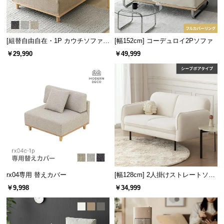
サ
ポ
ー
[組替自由自在・1P カウチソファ]
[幅152cm] コーデュロイ2Pソファ
ト
モジュールソファ アームレス 天然
￥29,990
￥49,999
木脚 洗えるカバー
お
知
ら
せ
ブ
ロ
グ
rx04専用 替えカバー
[幅128cm] 2人掛けストレートソフ
ァ シープボアタイプ
￥9,998
￥34,999
企
業