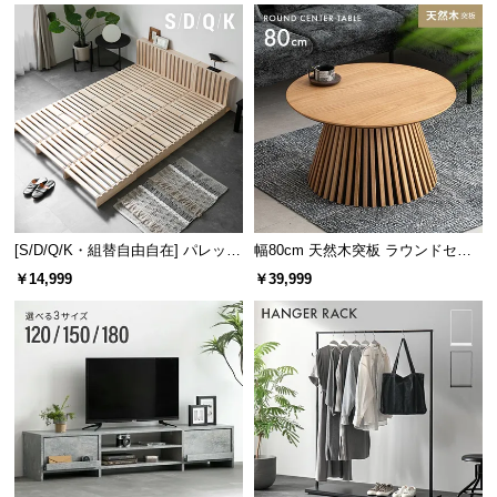
[S/D/Q/K・組替自由自在] パレット
幅80cm 天然木突板 ラウンドセン
ベッド 8/12/16枚セット
ターテーブル 美しい格子デザイン
￥14,999
￥39,999