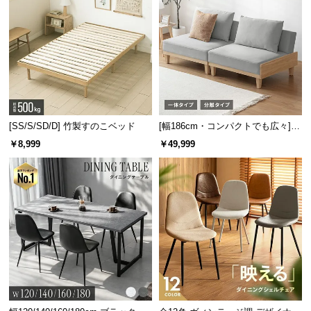
[SS/S/SD/D] 竹製すのこベッド
[幅186cm・コンパクトでも広々] 3
人掛けソファベッド リクライニン
￥8,999
￥49,999
グ 天然木フレーム 北欧