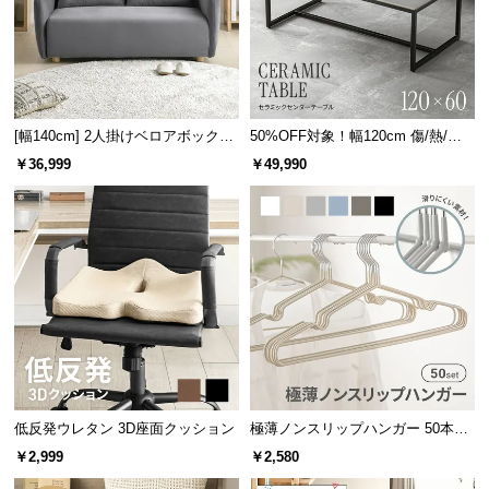
サ
ポ
ー
ト
[幅140cm] 2人掛けベロアボックス
50%OFF対象！幅120cm 傷/熱/汚
ソファ
れに強い セラミック製センターテ
￥36,999
￥49,990
お
ーブル 大理石/モルタル調 300℃耐
熱
知
ら
せ
ブ
ロ
グ
低反発ウレタン 3D座面クッション
極薄ノンスリップハンガー 50本セ
ット
￥2,999
￥2,580
企
業