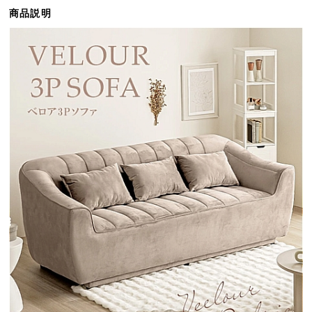
ら
商品説明
探
す
イ
ン
テ
リ
ア
テ
イ
ス
ト
か
ら
探
す