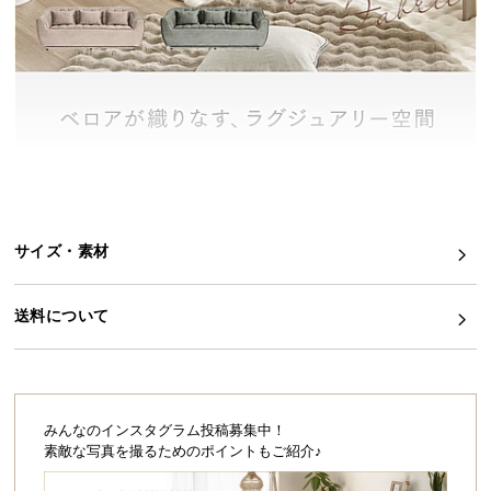
イ
ン
テ
リ
ア
コ
ー
デ
ィ
サイズ・素材
ネ
ー
ト
送料について
か
ら
探
す
みんなのインスタグラム投稿募集中！
素敵な写真を撮るためのポイントもご紹介♪