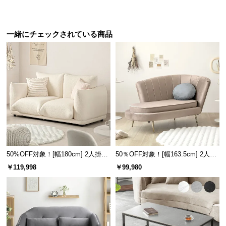
保
証
に
一緒にチェックされている商品
つ
い
て
会
員
規
約
に
つ
い
50%OFF対象！[幅180cm] 2人掛け
50％OFF対象！[幅163.5cm] 2人掛
ソファ
けソファ
て
￥119,998
￥99,980
お
客
様