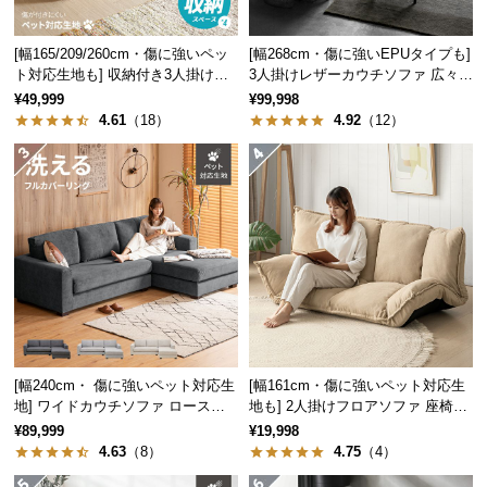
中
型
[幅165/209/260cm・傷に強いペッ
[幅268cm・傷に強いEPUタイプも]
商
ト対応生地も] 収納付き3人掛け多
3人掛けレザーカウチソファ 広々設
品
機能ソファ
計 高級感
¥49,999
¥99,998
の
4.61
（18）
4.92
（12）
配
送
に
つ
い
て
小
型
商
品
[幅240cm・ 傷に強いペット対応生
[幅161cm・傷に強いペット対応生
地] ワイドカウチソファ ロースタ
地も] 2人掛けフロアソファ 座椅子
の
イル
タイプ リクライニング
¥89,999
¥19,998
配
4.63
（8）
4.75
（4）
送
に