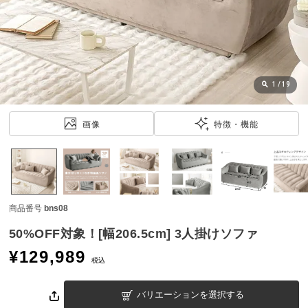
近
チ
ェ
ッ
ク
し
1
/
19
た
ア
画像
特徴・機能
イ
テ
ム
商品番号
bns08
特
集
50%OFF対象！[幅206.5cm] 3人掛けソファ
一
¥
129,989
覧
税込
バリエーションを選択する
人