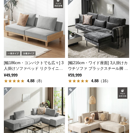
つ
い
て
開
梱
設
置
サ
[幅186cm・コンパクトでも広々] 3
[幅216cm・ワイド座面] 3人掛けカ
ー
人掛けソファベッド リクライニン
ウチソファ ブラックスチール脚 L
グ 天然木フレーム 北欧
字 ホテルライク 高級感
ビ
¥49,999
¥59,999
4.88
（8）
4.88
（16）
ス
に
つ
い
て
搬
入