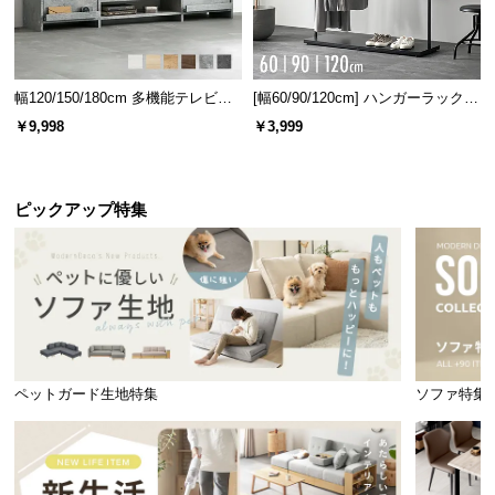
幅120/150/180cm 多機能テレビボ
[幅60/90/120cm] ハンガーラック
ード 木目/石目調 オープン収納・
スチール 4段階高さ調節 サイドフ
￥9,998
￥3,999
引き出し収納付き
ック オープンラック シンプル
ピックアップ特集
ペットガード生地特集
ソファ特集