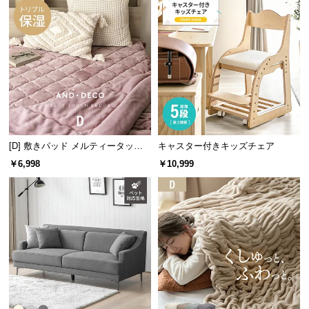
情
報
©
M
O
D
E
R
N
[D] 敷きパッド メルティータッチ
キャスター付きキッズチェア
D
マイクロファイバー
￥6,998
￥10,999
E
C
O
C
o.,
L
t
d.
A