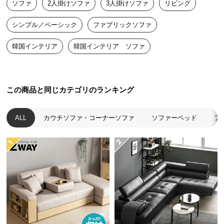
ソファ
2人掛けソファ
3人掛けソファ
リビング
送
料
シンプル／ベーシック
ファブリックソファ
に
つ
韓国インテリア
韓国インテリア ソファ
い
て
大
この商品と同じカテゴリのランキング
型
商
ALL
カウチソファ・コーナーソファ
ソファーベッド
フ
品
の
配
送
に
つ
い
て