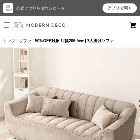
アプリで開く
公式アプリをダウンロード
ログイン
新規会員登録
トップ
ソファ
50%OFF対象！[幅206.5cm] 3人掛けソファ
お
気
に
入
り
ア
イ
テ
ム
最