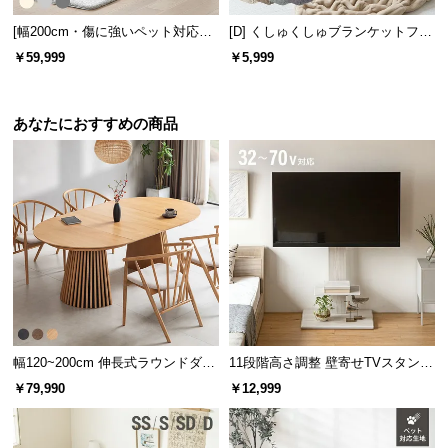
l
l
[幅200cm・傷に強いペット対応生
[D] くしゅくしゅブランケットフラ
地] 3人掛けストレートソファ ごろ
ンネルタイプ
￥59,999
￥5,999
寝できるゆったりサイズ
あなたにおすすめの商品
幅120~200cm 伸長式ラウンドダイ
11段階高さ調整 壁寄せTVスタンド
ニングテーブル 6人掛け 天然木突
キャスター付き 上下左右角度調節
￥79,990
￥12,999
板 美しい格子デザイン
機能