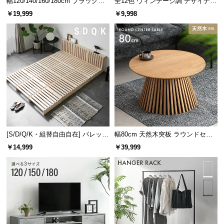
幅120/140/160/180cm ブラックフ
全12色 ヴィンテージ調 デザイナー
レーム ダイニング 大理石調 4人掛
ズシェルチェア
￥19,999
￥9,998
け
[S/D/Q/K・組替自由自在] パレット
幅80cm 天然木突板 ラウンドセン
ベッド 8/12/16枚セット
ターテーブル 美しい格子デザイン
￥14,999
￥39,999