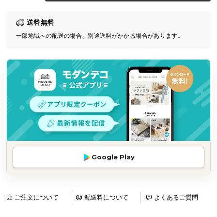
気
送料無料
ア
イ
一部地域への配送の場合、別途送料がかかる場合があります。
テ
ム
ラ
ン
キ
ン
グ
商
Google Play
品
カ
テ
ゴ
ご注文について
配送料について
よくあるご質問
リ
か