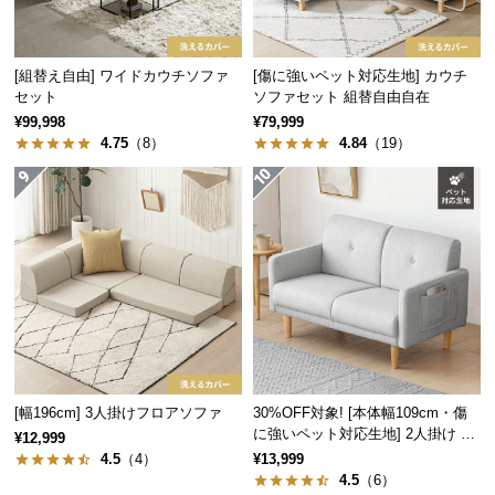
経
路
に
[組替え自由] ワイドカウチソファ
[傷に強いペット対応生地] カウチ
つ
セット
ソファセット 組替自由自在
い
¥99,998
¥79,999
て
4.75
（8）
4.84
（19）
返
品・
キ
ャ
ン
セ
ル
に
つ
[幅196cm] 3人掛けフロアソファ
30%OFF対象! [本体幅109cm・傷
い
に強いペット対応生地] 2人掛け コ
¥12,999
て
ンパクトソファ ポケット付き
4.5
（4）
¥13,999
4.5
（6）