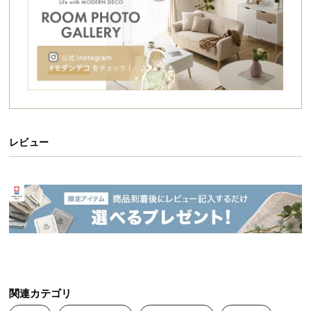
シ
ョ
ッ
ピ
ン
グ
ガ
イ
ド
レビュー
お
支
払
い
に
つ
い
て
関連カテゴリ
配