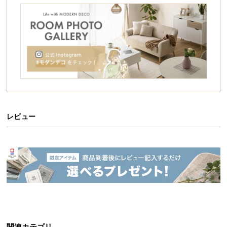
シ
ョ
ッ
ピ
ン
グ
ガ
イ
ド
レビュー
お
支
洗練されたデザインが魅力的なソファ
払
い
重厚感のあるボディに金属フレームがマッチした、
に
オブジェのような造形美。直線的なシルエットはエ
つ
レガンスを感じさせつつも、力強さのある圧倒的な
存在感。囲むように配置された背面とボリューミー
い
な座面で全身を包み込みます。
て
配