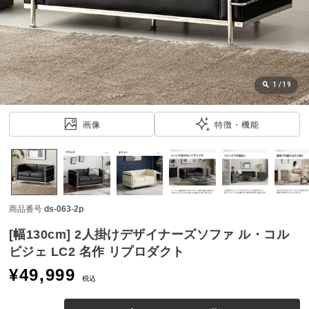
近
チ
ェ
ッ
ク
し
1
/
19
た
ア
画像
特徴・機能
イ
テ
ム
商品番号
ds-063-2p
特
集
[幅130cm] 2人掛けデザイナーズソファ ル・コル
一
ビジェ LC2 名作 リプロダクト
覧
¥
49,999
税込
人