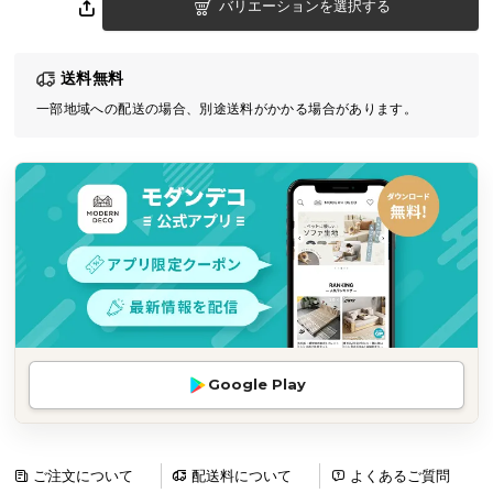
バリエーションを選択する
気
ア
イ
送料無料
テ
一部地域への配送の場合、別途送料がかかる場合があります。
ム
ラ
ン
キ
ン
グ
商
品
カ
Google Play
テ
ゴ
リ
ご注文について
配送料について
よくあるご質問
か