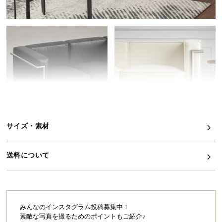
イ
ン
テ
リ
ア
コ
ー
デ
ィ
ネ
サイズ・素材
ー
ト
か
送料について
ら
探
す
みんなのインスタグラム投稿募集中！
素敵な写真を撮るためのポイントもご紹介♪