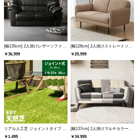
サ
ポ
ー
ト
オフィスの応接室として
[幅135cm] 2人掛けレザーソファ モ
[幅128cm] 2人掛けストレートソフ
重厚感のあるモダンデザインが生み出す上質で品の
お
ダン 応接ソファ 肘付き 天然木構
ァ
￥36,999
￥29,999
ある雰囲気は、オフィスの応接室などビジネスシー
知
造材
ンに最適です。
ら
せ
ブ
ロ
グ
リアル人工芝 ジョイントタイプ 30
[幅137cm] 2人掛けマルチカラーソ
企
cm 1/9/27枚 芝丈25mm
ファ
業
￥1,499
￥34,999