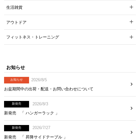
生活雑貨
アウトドア
フィットネス・トレーニング
お知らせ
簡単な日々のメンテナンス
2026/8/5
お知らせ
日々のメンテナンスはサッと乾拭き。万一汚れても
耐水性が高いので水拭きで簡単にお手入れができま
お盆期間中の出荷・配送・お問い合わせについて
す。
2026/8/3
新発売
新発売 「 ハンガーラック 」
2026/7/27
新発売
新発売 「 昇降サイドテーブル 」