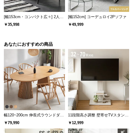
l
安定感のある背もたれ
l
背もたれは分厚く安定感があり、しっかりと身体を
支えるため安心して寛ぐことができます。
[幅153cm・コンパクト広々] 2人掛
[幅152cm] コーデュロイ2Pソファ
けモダンソファ ブラックスチール
￥35,998
￥49,999
脚 ホテルライク 高級感
あなたにおすすめの商品
ソファの座り心地について
幅120~200cm 伸長式ラウンドダイ
11段階高さ調整 壁寄せTVスタンド
ニングテーブル 6人掛け 天然木突
キャスター付き 上下左右角度調節
￥79,990
￥12,999
板 美しい格子デザイン
機能