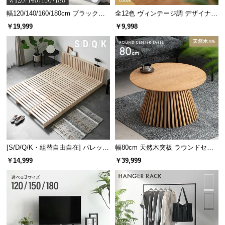
幅120/140/160/180cm ブラックフ
全12色 ヴィンテージ調 デザイナー
レーム ダイニング 大理石調 4人掛
ズシェルチェア
￥19,999
￥9,998
け
座面幅
約100㎝
[S/D/Q/K・組替自由自在] パレット
幅80cm 天然木突板 ラウンドセン
ベッド 8/12/16枚セット
ターテーブル 美しい格子デザイン
￥14,999
￥39,999
深く腰かけられるソファ奥行き
座面の奥行きは
約54㎝
。深くも浅くも腰掛けられ、
気分に合わせて自由にリラックスできます。