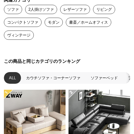
関連カテゴリ
送
現代的な雰囲気の中にくつろぎを
ソファ
2人掛けソファ
レザーソファ
リビング
料
に
コンパクトソファ
モダン
書斎／ホームオフィス
つ
コンテンポラリーな雰囲気漂うシンプルなスタイル
い
で、プレミアム感のある空間を演出します。
ヴィンテージ
て
大
型
この商品と同じカテゴリのランキング
商
品
ALL
カウチソファ・コーナーソファ
ソファーベッド
フ
の
配
送
に
つ
い
て