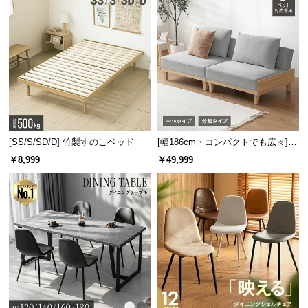
固めのソファのメリット
適正な姿勢をキープできる
形状を維持し、型崩れが起きにくい
クッションがへたりにくい
カバーや中身のズレが起こりにくい
[SS/S/SD/D] 竹製すのこベッド
[幅186cm・コンパクトでも広々] 3
人掛けソファベッド リクライニン
￥8,999
￥49,999
グ 天然木フレーム 北欧
コンパクトでありながら広々設計
座面幅は
約100㎝
。省スペースに置けるサイズ感であ
りながら、ゆったりと座れる横幅です。