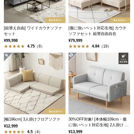
経
路
に
つ
[組替え自由] ワイドカウチソファ
[傷に強いペット対応生地] カウチ
い
セット
ソファセット 組替自由自在
て
¥99,998
¥79,999
リビング
書斎
オフィス
4.75
（8）
4.84
（19）
返
品・
キ
リビングでの寛ぎに
ャ
圧迫感のないシンプルなデザインは、家族や友人と
ン
過ごすリビングを洗練された寛ぎの空間に演出しま
セ
す。
ル
に
つ
い
[幅196cm] 3人掛けフロアソファ
30%OFF対象! [本体幅109cm・傷
て
に強いペット対応生地] 2人掛け コ
¥12,999
ンパクトソファ ポケット付き
4.5
（4）
¥13,999