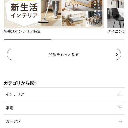
新生活インテリア特集
ダイニング
特集をもっと見る
高級感のあるPVCレザー
カテゴリから探す
インテリア
本革のような重厚感と高級感を醸し出すPVCレザー
生地を採用しました。
家電
ガーデン