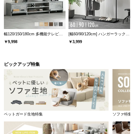
幅120/150/180cm 多機能テレビボ
[幅60/90/120cm] ハンガーラック
ード 木目/石目調 オープン収納・
スチール 4段階高さ調節 サイドフ
￥9,998
￥3,999
引き出し収納付き
ック オープンラック シンプル
ピックアップ特集
座面奥行き
約54㎝
ちょうどいい高さのアームレスト
程よい硬さで肩肘に力が入らないアームレスト。サ
イドテーブル代わりとしても活躍します。
ペットガード生地特集
ソファ特集