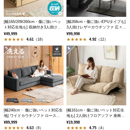
中
型
商
[幅165/209/260cm・傷に強いペッ
[幅268cm・傷に強いEPUタイプも]
品
ト対応生地も] 収納付き3人掛け多
3人掛けレザーカウチソファ 広々設
の
機能ソファ
計 高級感
¥49,999
¥99,998
配
4.61
（18）
4.92
（12）
送
に
つ
い
て
小
型
商
品
の
[幅240cm・ 傷に強いペット対応生
[幅161cm・傷に強いペット対応生
地] ワイドカウチソファ ロースタ
地も] 2人掛けフロアソファ 座椅子
配
イル
タイプ リクライニング
¥89,999
¥19,998
送
4.63
（8）
4.75
（4）
に