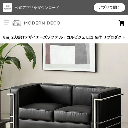
アプリで開く
公式アプリをダウンロード
ログイン
新規会員登録
130cm] 2人掛けデザイナーズソファ ル・コルビジェ LC2 名作 リプロダクト
お
気
に
入
り
ア
イ
テ
ム
最