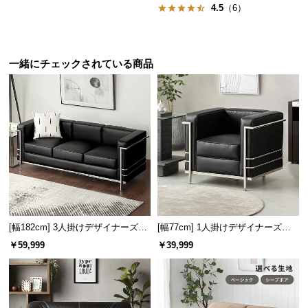
保
4.5
（6）
証
に
つ
一緒にチェックされている商品
い
て
会
書斎での静かなひと時に
員
包み込まれるようなフォルムと快適な座り心地は、
規
書斎や自室など静かで落ち着きのある空間におすす
約
めです。
に
つ
い
て
[幅182cm] 3人掛けデザイナーズソ
[幅77cm] 1人掛けデザイナーズソ
ファ ル・コルビジェ LC2 名作 リ
ファ ル・コルビジェ LC2 名作 リ
￥59,999
￥39,999
プロダクト
プロダクト
お
客
様