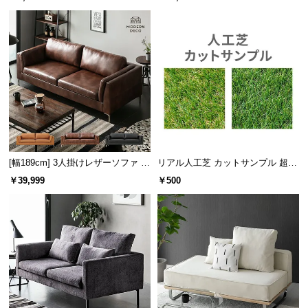
情
報
©
座り疲れしにくい座面クッション
M
たっぷり肉厚な座面クッションが程よい沈み込みと
O
底付き感のない座り心地を生みます。
D
E
R
N
D
[幅189cm] 3人掛けレザーソファ モ
リアル人工芝 カットサンプル 超高
E
ダン ヴィンテージ スクエアフォル
密度タイプ
￥39,999
￥500
C
ム
O
C
o.,
L
t
d.
A