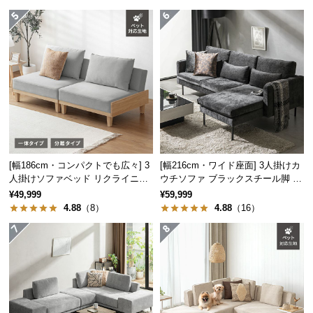
つ
い
て
開
梱
設
置
シーンを選ばないデザイン性
サ
ー
[幅186cm・コンパクトでも広々] 3
[幅216cm・ワイド座面] 3人掛けカ
ビ
シンプルで重厚感のあるデザインは置く場所を選ば
人掛けソファベッド リクライニン
ウチソファ ブラックスチール脚 L
ず、日常からビジネスまで様々な場面でお使い頂け
グ 天然木フレーム 北欧
字 ホテルライク 高級感
ス
¥49,999
¥59,999
ます。
4.88
（8）
4.88
（16）
に
つ
い
て
搬
入