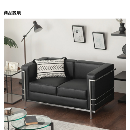
ら
探
商品説明
す
イ
ン
テ
リ
ア
テ
イ
ス
ト
か
ら
探
す