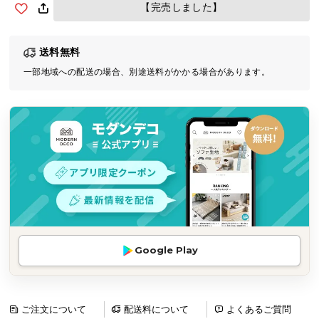
【完売しました】
気
ア
イ
送料無料
テ
一部地域への配送の場合、別途送料がかかる場合があります。
ム
ラ
ン
キ
ン
グ
商
品
カ
Google Play
テ
ゴ
リ
ご注文について
配送料について
よくあるご質問
か