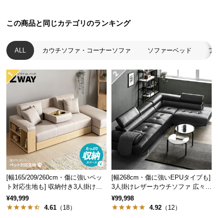
つ
い
この商品と同じカテゴリのランキング
て
ALL
カウチソファ・コーナーソファ
ソファーベッド
フ
開
梱
設
置
サ
ー
ビ
ス
に
つ
い
[幅165/209/260cm・傷に強いペッ
[幅268cm・傷に強いEPUタイプも]
て
ト対応生地も] 収納付き3人掛け多
3人掛けレザーカウチソファ 広々設
機能ソファ
計 高級感
¥49,999
¥99,998
搬
4.61
（18）
4.92
（12）
入