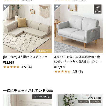
サ
ポ
ー
ト
お
知
ら
せ
[幅196cm] 3人掛けフロアソファ
30%OFF対象! [本体幅109cm・傷
に強いペット対応生地] 2人掛け コ
¥12,999
ンパクトソファ ポケット付き
4.5
（4）
¥13,999
4.5
（6）
ブ
ロ
グ
一緒にチェックされている商品
企
業