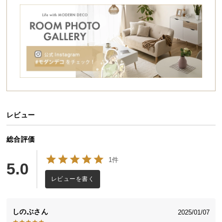
シ
ョ
ッ
ピ
ン
グ
ガ
イ
ド
レビュー
お
支
払
総合評価
い
1件
に
5.0
つ
レビューを書く
い
て
しのぶ
2025/01/07
配