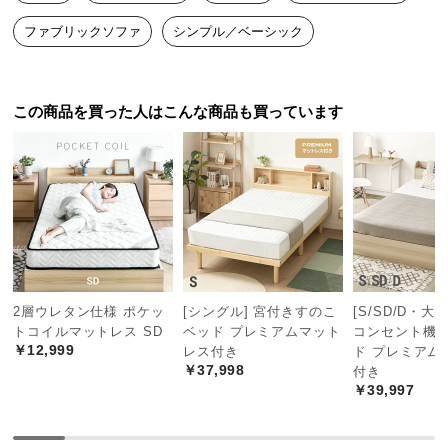
中
型
ファブリックソファ
シンプル／ベーシック
商
品
の
この商品を買った人はこんな商品も買っています
配
送
に
つ
い
て
小
型
2層ウレタン仕様 ポケッ
[シングル] 宮付きすのこ
[S/SD/D・大
商
トコイルマットレス SD
ベッド プレミアムマット
コンセント機
￥12,999
レス付き
ド プレミアム
品
￥37,998
付き
の
￥39,997
配
送
に