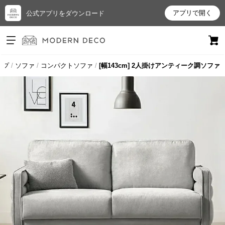
アプリで開く
公式アプリをダウンロード
ログイン
新規会員登録
ップ
ソファ
コンパクトソファ
[幅143cm] 2人掛けアンティーク調ソファ
お
気
に
入
り
ア
イ
テ
ム
最