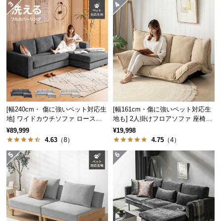
経
路
に
つ
い
て
返
品・
キ
[幅240cm・ 傷に強いペット対応生
[幅161cm・傷に強いペット対応生
地] ワイドカウチソファ ロースタ
地も] 2人掛けフロアソファ 座椅子
ャ
イル
タイプ リクライニング
¥89,999
¥19,998
ン
4.63
（8）
4.75
（4）
セ
ル
に
つ
い
て