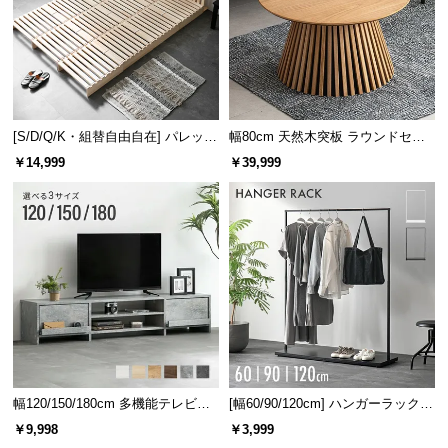
[S/D/Q/K・組替自由自在] パレット
幅80cm 天然木突板 ラウンドセン
ベッド 8/12/16枚セット
ターテーブル 美しい格子デザイン
￥14,999
￥39,999
幅120/150/180cm 多機能テレビボ
[幅60/90/120cm] ハンガーラック
ード 木目/石目調 オープン収納・
スチール 4段階高さ調節 サイドフ
￥9,998
￥3,999
引き出し収納付き
ック オープンラック シンプル