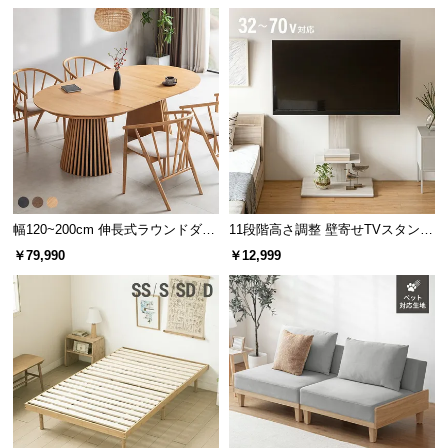
幅120~200cm 伸長式ラウンドダイ
11段階高さ調整 壁寄せTVスタンド
ニングテーブル 6人掛け 天然木突
キャスター付き 上下左右角度調節
￥79,990
￥12,999
板 美しい格子デザイン
機能