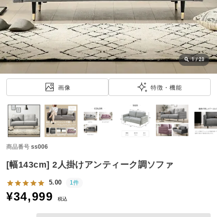
近
チ
ェ
ッ
ク
し
1
/
20
た
ア
画像
特徴・機能
イ
テ
ム
商品番号
ss006
特
集
[幅143cm] 2人掛けアンティーク調ソファ
一
覧
5.00
1件
¥
34,999
税込
人