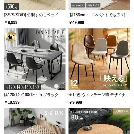
[SS/S/SD/D] 竹製すのこベッド
[幅186cm・コンパクトでも広々] 3
人掛けソファベッド リクライニン
￥8,999
￥49,999
グ 天然木フレーム 北欧
幅120/140/160/180cm ブラックフ
全12色 ヴィンテージ調 デザイナー
レーム ダイニング 大理石調 4人掛
ズシェルチェア
￥19,999
￥9,998
け