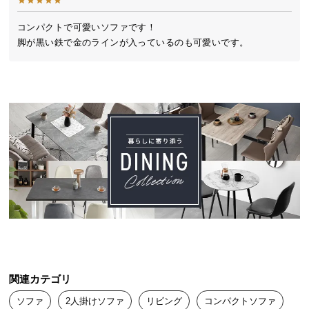
送
料
コンパクトで可愛いソファです！

脚が黒い鉄で金のラインが入っているのも可愛いです。
に
つ
い
て
大
型
商
品
の
配
送
に
つ
い
関連カテゴリ
て
ソファ
2人掛けソファ
リビング
コンパクトソファ