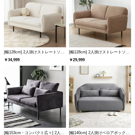
情
報
©
M
O
D
E
[幅128cm] 2人掛けストレートソフ
[幅128cm] 2人掛けストレートソフ
R
ァ シープボアタイプ
ァ
￥34,999
￥29,999
N
D
E
C
O
C
o.,
L
t
d.
A
[幅153cm・コンパクト広々] 2人掛
[幅140cm] 2人掛けベロアボックス