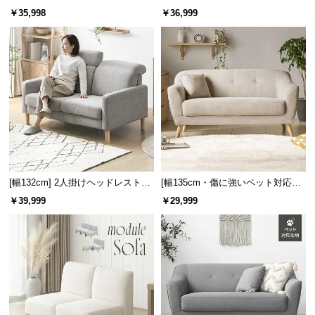
l
けモダンソファ ブラックスチール
ソファ
￥35,998
￥36,999
l
脚 ホテルライク 高級感
[幅132cm] 2人掛けヘッドレスト付
[幅135cm・傷に強いペット対応生
きソファ
地も] 天然木脚 2人掛けコンパクト
￥39,999
￥29,999
ソファ 北欧風