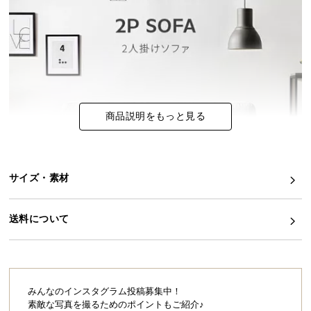
イ
ン
テ
リ
ア
コ
商品説明をもっと見る
ー
デ
ィ
ネ
サイズ・素材
ー
ト
か
送料について
ら
探
す
みんなのインスタグラム投稿募集中！
素敵な写真を撮るためのポイントもご紹介♪