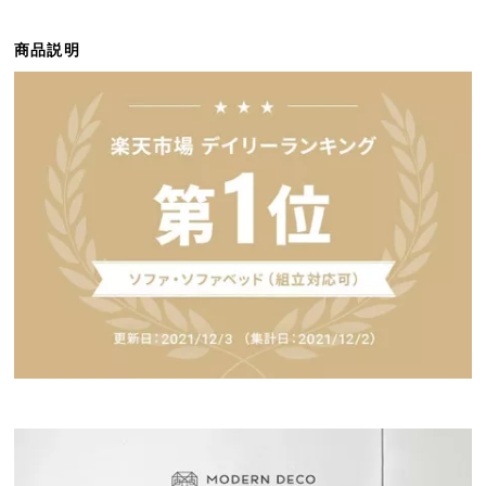
ら
探
商品説明
す
イ
ン
テ
リ
ア
テ
イ
ス
ト
か
ら
探
す