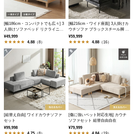
保
証
に
つ
[幅186cm・コンパクトでも広々] 3
[幅216cm・ワイド座面] 3人掛けカ
い
人掛けソファベッド リクライニン
ウチソファ ブラックスチール脚 L
グ 天然木フレーム 北欧
字 ホテルライク 高級感
て
¥49,999
¥59,999
4.88
（8）
4.88
（16）
会
員
規
約
に
つ
い
て
[組替え自由] ワイドカウチソファ
[傷に強いペット対応生地] カウチ
お
セット
ソファセット 組替自由自在
客
¥99,998
¥79,999
4.75
（8）
4.84
（19）
様