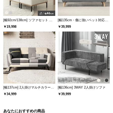
[幅92cm/138cm] ソファセット レ
[幅135cm・傷に強いペット対応生
イアウト自由！選べる4セット
地] 天然木脚 2人掛けコンパクトソ
￥19,998
￥39,999
ファ 北欧風
[幅137cm] 2人掛けマルチカラーソ
[幅136cm] 3WAY 2人掛けソファ
ファ
￥34,999
￥39,999
あなたにおすすめの商品