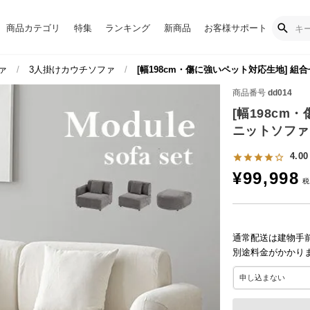
商品カテゴリ
特集
ランキング
新商品
お客様サポート
ァ
3人掛けカウチソファ
[幅198cm・傷に強いペット対応生地] 組
商品番号
dd014
[幅198cm
ニットソファ 
4.00
¥
99,998
通常配送は建物手
別途料金がかかり