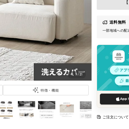
【
送料無料
一部地域への配
1
/
21
特徴・機能
App 
ご注文について