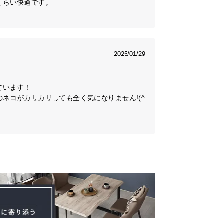
らい快適です。

2025/01/29
います！

ネコがカリカリしても全く気になりません!(^