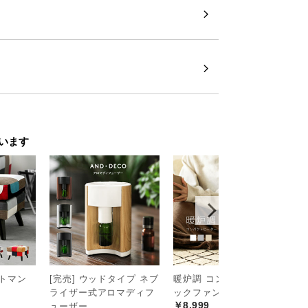
います
ットマン
[完売] ウッドタイプ ネブ
暖炉調 コンパクトセラミ
3
ライザー式アロマディフ
ックファンヒーター
機
￥8,999
￥
ューザー