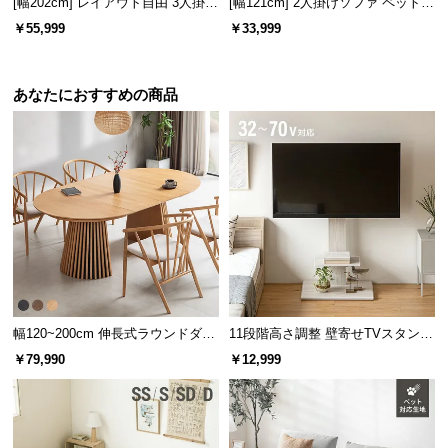
[幅202cm] レイアウト自由 3人掛け
[幅121cm] 2人掛けソファ ペット対
l
カウチソファ 傷に強いペット対応
応生地
l
￥55,999
￥33,999
生地
あなたにおすすめの商品
幅120~200cm 伸長式ラウンドダイ
11段階高さ調整 壁寄せTVスタンド
ニングテーブル 6人掛け 天然木突
キャスター付き 上下左右角度調節
￥79,990
￥12,999
板 美しい格子デザイン
機能