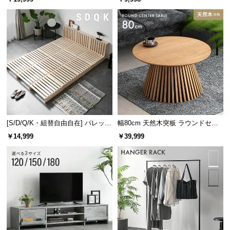
け
[S/D/Q/K・組替自由自在] パレット
幅80cm 天然木突板 ラウンドセン
ベッド 8/12/16枚セット
ターテーブル 美しい格子デザイン
￥14,999
￥39,999