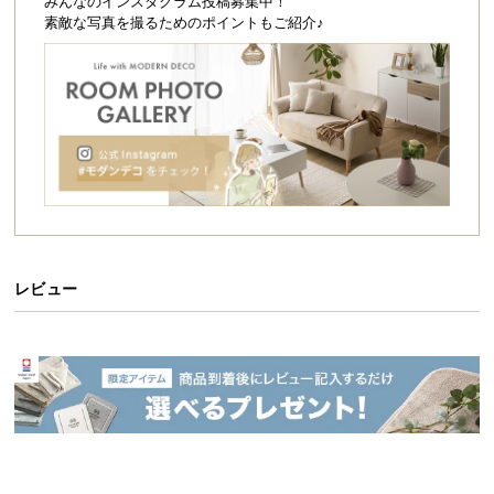
シ
みんなのインスタグラム投稿募集中！
素敵な写真を撮るためのポイントもご紹介♪
ョ
ッ
ピ
ン
グ
ガ
イ
ド
お
支
レビュー
払
い
に
つ
い
て
配