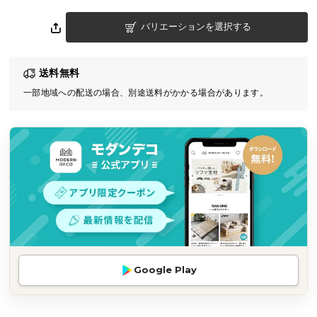
気
バリエーションを選択する
ア
イ
テ
送料無料
ム
一部地域への配送の場合、別途送料がかかる場合があります。
ラ
ン
キ
ン
グ
商
品
カ
テ
Google Play
ゴ
リ
か