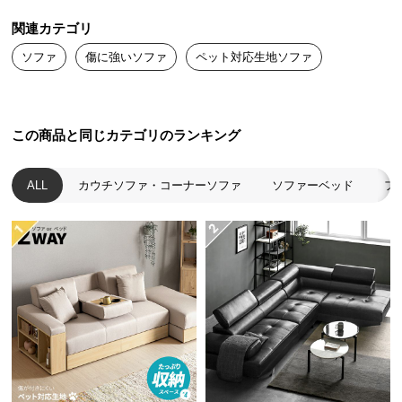
送
関連カテゴリ
料
に
ソファ
傷に強いソファ
ペット対応生地ソファ
つ
い
て
この商品と同じカテゴリのランキング
大
型
ALL
カウチソファ・コーナーソファ
ソファーベッド
フ
商
品
の
配
送
に
つ
い
て