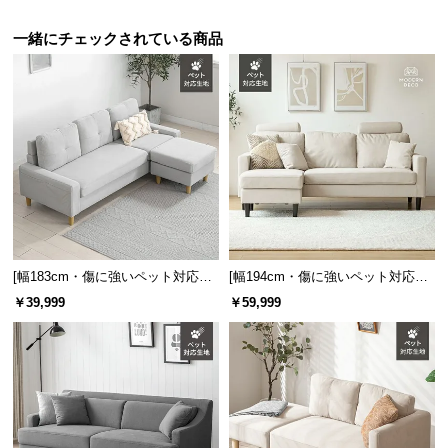
保
証
一緒にチェックされている商品
に
つ
い
て
会
員
規
約
に
[幅183cm・傷に強いペット対応生
[幅194cm・傷に強いペット対応生
つ
地] 3人掛けカウチソファ 組換え可
地] 3人掛けカウチソファ ヘッドレ
￥39,999
￥59,999
い
能 L字型 北欧デザイン
スト付 レイアウト自由 広々設計
て
お
客
様