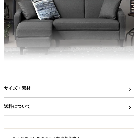
イ
ン
テ
リ
ア
コ
ー
デ
ィ
ネ
ー
ト
サイズ・素材
か
ら
送料について
探
す