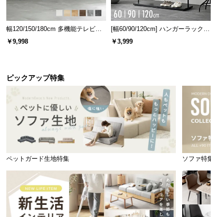
幅120/150/180cm 多機能テレビボ
[幅60/90/120cm] ハンガーラック
ード 木目/石目調 オープン収納・
スチール 4段階高さ調節 サイドフ
￥9,998
￥3,999
引き出し収納付き
ック オープンラック シンプル
ピックアップ特集
ペットガード生地特集
ソファ特集