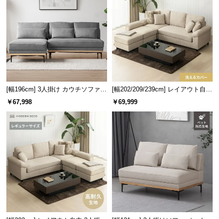
情
報
©
M
O
D
E
R
[幅196cm] 3人掛け カウチソファ
[幅202/209/239cm] レイアウト自由
N
ペット対応生地
3人掛けカウチソファ 傷に強いペッ
￥67,998
￥69,999
ト対応生地
D
E
C
O
C
o.,
L
t
d.
A