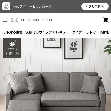
アプリで開く
公式アプリをダウンロード
ログイン
新規会員登録
いペット対応生地] 3人掛けカウチソファ レギュラータイプ ペットガード生地
お
気
に
入
り
ア
イ
テ
ム
最