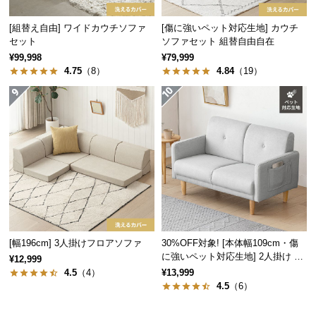
経
路
[組替え自由] ワイドカウチソファ
[傷に強いペット対応生地] カウチ
セット
ソファセット 組替自由自在
に
¥99,998
¥79,999
つ
4.75
（8）
4.84
（19）
い
て
返
品・
キ
ャ
ン
セ
ル
に
[幅196cm] 3人掛けフロアソファ
30%OFF対象! [本体幅109cm・傷
つ
に強いペット対応生地] 2人掛け コ
¥12,999
い
ンパクトソファ ポケット付き
4.5
（4）
¥13,999
て
4.5
（6）