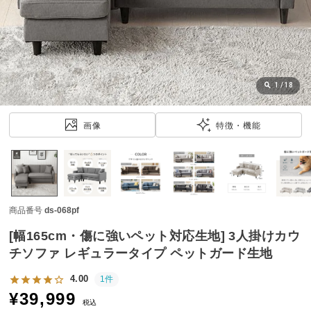
近
チ
ェ
ッ
ク
し
1
/
18
た
ア
画像
特徴・機能
イ
テ
ム
商品番号
ds-068pf
特
集
[幅165cm・傷に強いペット対応生地] 3人掛けカウ
一
チソファ レギュラータイプ ペットガード生地
覧
4.00
1件
¥
39,999
税込
人