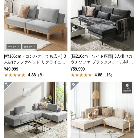
つ
い
て
開
梱
設
[幅186cm・コンパクトでも広々] 3
[幅216cm・ワイド座面] 3人掛けカ
置
人掛けソファベッド リクライニン
ウチソファ ブラックスチール脚 L
サ
グ 天然木フレーム 北欧
字 ホテルライク 高級感
¥49,999
¥59,999
ー
4.88
（8）
4.88
（16）
ビ
ス
に
つ
い
て
搬
入