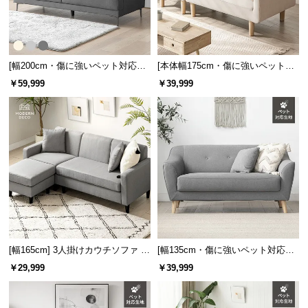
サ
ポ
ー
ト
[幅200cm・傷に強いペット対応生
[本体幅175cm・傷に強いペット対
地] 3人掛けストレートソファ ごろ
応生地] 2人掛けソファーベッド レ
￥59,999
￥39,999
寝できるゆったりサイズ
イアウト自由 カウチ
お
知
ら
せ
ブ
ロ
グ
[幅165cm] 3人掛けカウチソファ レ
[幅135cm・傷に強いペット対応生
ギュラータイプ
地] 天然木脚 2人掛けコンパクトソ
￥29,999
￥39,999
ファ 北欧風
企
業