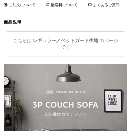
ら
ご注文について
配送料について
よくあるご質問
探
す
商品説明
イ
こちらは
レギュラー／ペットガード生地
のページ
ン
です
テ
リ
ア
テ
イ
ス
ト
か
ら
探
す