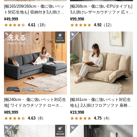
中
[幅165/209/260cm・傷に強いペッ
[幅268cm・傷に強いEPUタイプも]
型
ト対応生地も] 収納付き3人掛け多
3人掛けレザーカウチソファ 広々設
商
機能ソファ
計 高級感
¥49,999
¥99,998
品
4.61
（18）
4.92
（12）
の
配
送
に
つ
い
て
小
型
[幅240cm・ 傷に強いペット対応生
[幅161cm・傷に強いペット対応生
商
地] ワイドカウチソファ ロースタ
地も] 2人掛けフロアソファ 座椅子
品
イル
タイプ リクライニング
¥89,999
¥19,998
の
4.63
（8）
4.75
（4）
配
送
に