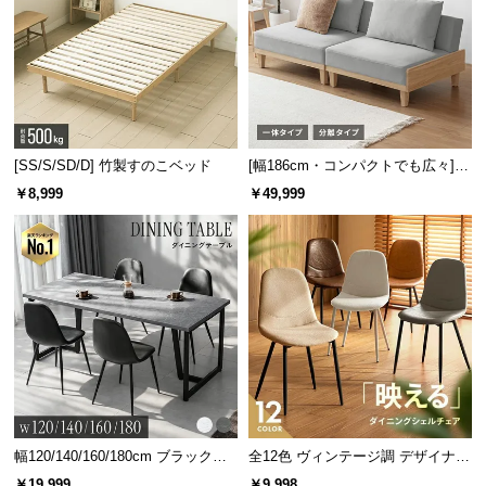
[SS/S/SD/D] 竹製すのこベッド
[幅186cm・コンパクトでも広々] 3
人掛けソファベッド リクライニン
￥8,999
￥49,999
グ 天然木フレーム 北欧
幅120/140/160/180cm ブラックフ
全12色 ヴィンテージ調 デザイナー
レーム ダイニング 大理石調 4人掛
ズシェルチェア
￥19,999
￥9,998