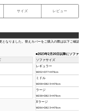
サイズ
レビュー
が変更となりました。替えカバーをご購入の際は以下ご確認の上ご購入ください
■2023年2月20日以降にソファご購入の場合
ズ
ソファサイズ
カバーサイズ
レギュラー
レギュラー
W202×D77×H79cm
ミドル
ミドル
W209×D82.5×H79cm
ラージ
ラージ
W239×D82.5×H79cm
Xラージ
Xラージ
W264×D82.5×H79cm