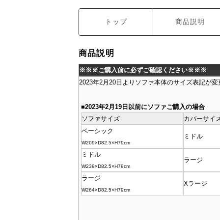
トップ
商品説明
商品説明
※※※ご購入前に必ずご確認ください※※※
2023年2月20日よりソファ本体のサイズ表記
■2023年2月19日以前にソファご購入の場合
ソファサイズ
カバーサイ
ベーシック
ミドル
W209×D82.5×H79cm
ミドル
ラージ
W239×D82.5×H79cm
ラージ
Xラージ
W264×D82.5×H79cm