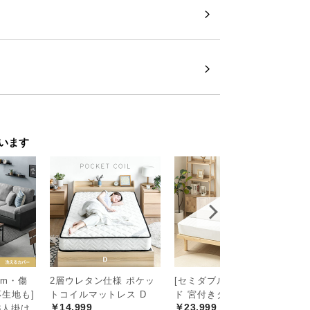
います
9cm・傷
2層ウレタン仕様 ポケッ
[セミダブル] すのこベッ
[
生地も]
トコイルマットレス D
ド 宮付きタイプ
ン
￥14,999
￥23,999
3人掛け
プ