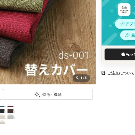
App 
ご注文について
1
/
5
特徴・機能