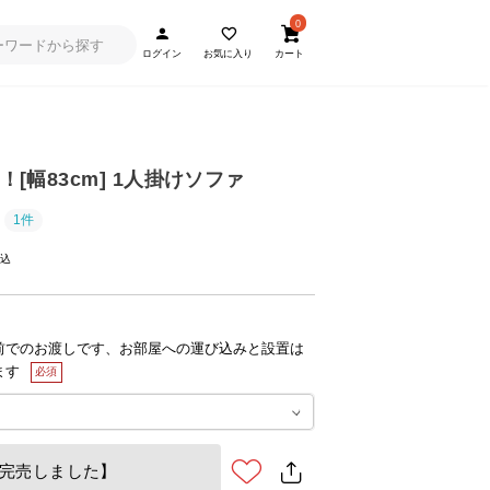
0
ログイン
お気に入り
カート
！[幅83cm] 1人掛けソファ
1件
前でのお渡しです、お部屋への運び込みと設置は
ます
完売しました】