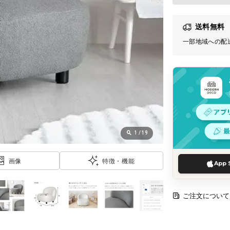
送料無料
一部地域への配
1
/
19
画像
特徴・機能
App 
ご注文について