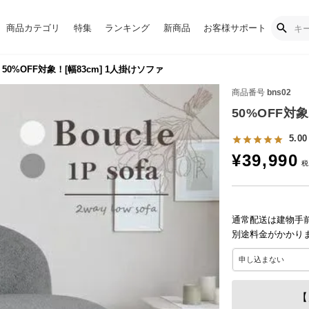
商品カテゴリ
特集
ランキング
新商品
お客様サポート
50%OFF対象！[幅83cm] 1人掛けソファ
商品番号
bns02
50%OFF対象
5.00
¥
39,990
通常配送は建物手
別途料金がかかり
【