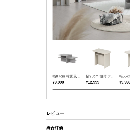
幅87cm 韓国風 セ
幅90cm 棚付 デス
幅55c
ンターテーブル
ク マルチデスク
ウンド
¥9,998
¥12,999
¥9,99
ドレッサー
レビュー
総合評価