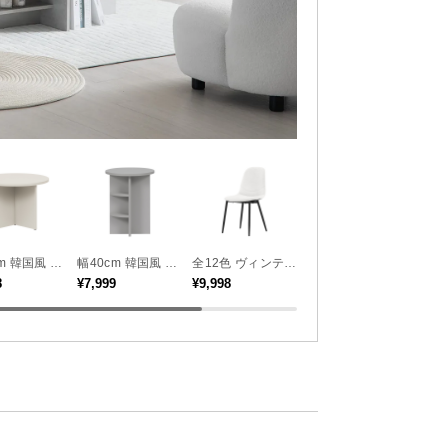
m 韓国風 ラ
幅40cm 韓国風 サ
全12色 ヴィンテー
幅140cm 日本製テ
テーブル
イドテーブル
ジ調 デザイナーズ
レビボード TOT-0
8
¥7,999
¥9,998
¥29,990
シェルチェア
15