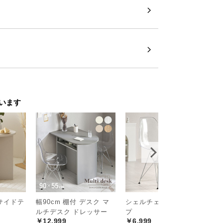
います
 サイドテ
幅90cm 棚付 デスク マ
シェルチェア クリアタイ
幅
￥
ルチデスク ドレッサー
プ
￥12,999
￥6,999