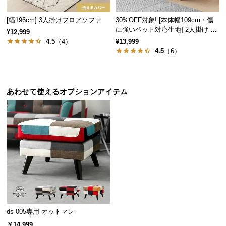
保
証
[幅196cm] 3人掛けフロアソファ
30%OFF対象! [本体幅109cm・傷
に
に強いペット対応生地] 2人掛け コ
¥12,999
つ
ンパクトソファ ポケット付き
4.5
（4）
¥13,999
い
4.5
（6）
て
会
あわせて使えるオプションアイテム
員
規
約
に
つ
い
て
お
ds-005専用 オットマン
客
様
￥14,999