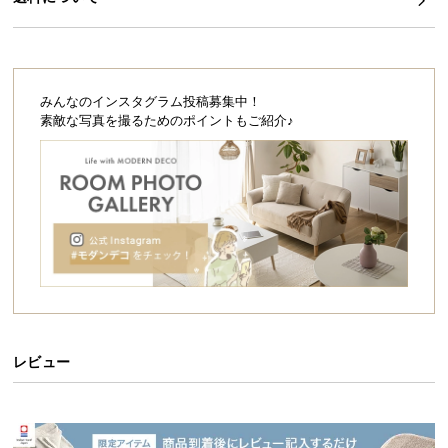
シ
ョ
ッ
ピ
ン
みんなのインスタグラム投稿募集中！
グ
素敵な写真を撮るためのポイントもご紹介♪
ガ
イ
ド
お
支
払
い
に
つ
レビュー
い
て
配