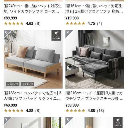
[幅240cm・ 傷に強いペット対応生
[幅161cm・傷に強いペット対応生
つ
地] ワイドカウチソファ ロースタ
地も] 2人掛けフロアソファ 座椅子
い
イル
タイプ リクライニング
¥89,999
¥19,998
て
4.63
（8）
4.75
（4）
開
梱
設
置
サ
ー
ビ
ス
に
つ
[幅186cm・コンパクトでも広々] 3
[幅216cm・ワイド座面] 3人掛けカ
い
人掛けソファベッド リクライニン
ウチソファ ブラックスチール脚 L
グ 天然木フレーム 北欧
字 ホテルライク 高級感
て
¥49,999
¥59,999
4.88
（8）
4.88
（16）
搬
入