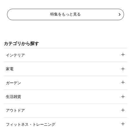
情
報
特集をもっと見る
©
M
O
D
カテゴリから探す
E
R
インテリア
N
D
家電
E
C
ガーデン
O
C
生活雑貨
o.,
L
アウトドア
t
d.
フィットネス・トレーニング
A