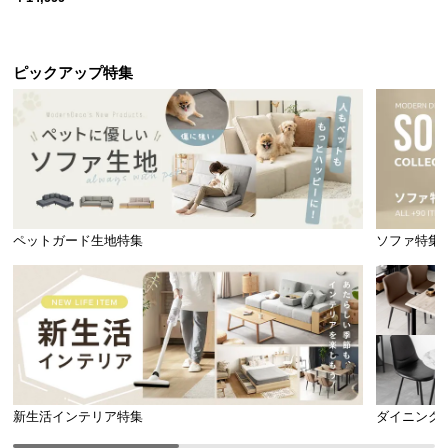
サ
ポ
ー
ピックアップ特集
ト
お
知
ら
せ
ペットガード生地特集
ソファ特集
ブ
ロ
グ
新生活インテリア特集
ダイニング
企
業