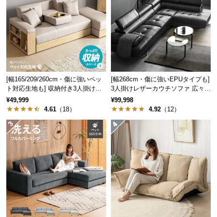
中
型
商
品
の
配
送
[幅165/209/260cm・傷に強いペッ
[幅268cm・傷に強いEPUタイプも]
に
ト対応生地も] 収納付き3人掛け多
3人掛けレザーカウチソファ 広々設
つ
機能ソファ
計 高級感
¥49,999
¥99,998
い
4.61
（18）
4.92
（12）
て
小
型
商
品
の
配
送
に