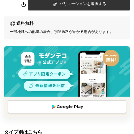
バリエーションを選択する
気
ア
イ
送料無料
テ
一部地域への配送の場合、別途送料がかかる場合があります。
ム
ラ
ン
キ
ン
グ
商
品
カ
Google Play
テ
ゴ
リ
か
タイプ別はこちら