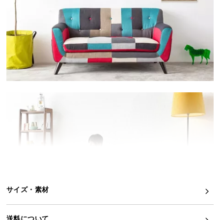
イ
ン
テ
リ
ア
コ
ー
デ
ィ
ネ
ー
ト
か
ら
探
す
サイズ・素材
送料について