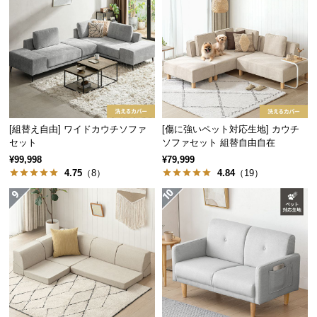
経
路
に
つ
い
て
返
[組替え自由] ワイドカウチソファ
[傷に強いペット対応生地] カウチ
品・
セット
ソファセット 組替自由自在
キ
¥99,998
¥79,999
4.75
（8）
4.84
（19）
ャ
ン
セ
ル
に
つ
い
て