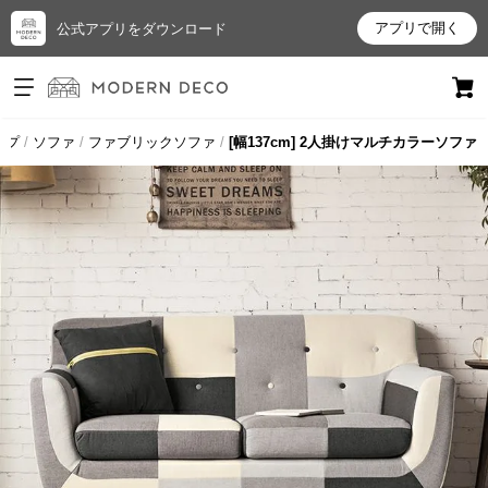
アプリで開く
公式アプリをダウンロード
ログイン
新規会員登録
ップ
ソファ
ファブリックソファ
[幅137cm] 2人掛けマルチカラーソファ
お
気
に
入
り
ア
イ
テ
ム
最