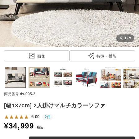
近
チ
ェ
ッ
ク
し
1
/
9
た
ア
画像
特徴・機能
イ
テ
ム
商品番号
ds-005-2
特
集
[幅137cm] 2人掛けマルチカラーソファ
一
覧
5.00
2件
¥
34,999
税込
人