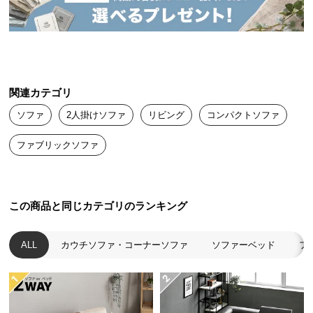
送
料
に
つ
い
て
関連カテゴリ
ソファ
2人掛けソファ
リビング
コンパクトソファ
大
型
ファブリックソファ
商
品
の
配
この商品と同じカテゴリのランキング
送
に
ALL
カウチソファ・コーナーソファ
ソファーベッド
フ
つ
い
て