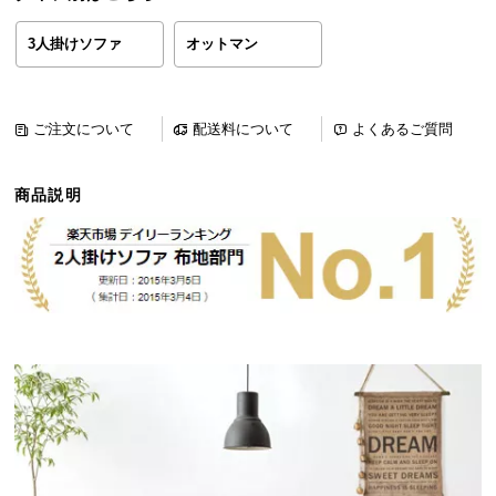
ら
探
3人掛けソファ
オットマン
す
ご注文について
配送料について
よくあるご質問
イ
ン
商品説明
テ
リ
ア
テ
イ
ス
ト
か
ら
探
す