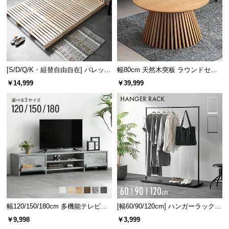
[S/D/Q/K・組替自由自在] パレット
幅80cm 天然木突板 ラウンドセン
ベッド 8/12/16枚セット
ターテーブル 美しい格子デザイン
￥14,999
￥39,999
幅120/150/180cm 多機能テレビボ
[幅60/90/120cm] ハンガーラック
ード 木目/石目調 オープン収納・
スチール 4段階高さ調節 サイドフ
￥9,998
￥3,999
引き出し収納付き
ック オープンラック シンプル