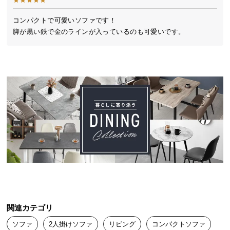
送
料
コンパクトで可愛いソファです！

脚が黒い鉄で金のラインが入っているのも可愛いです。
に
つ
い
て
大
型
商
品
の
配
送
に
つ
い
関連カテゴリ
て
ソファ
2人掛けソファ
リビング
コンパクトソファ