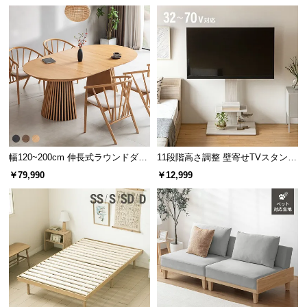
幅120~200cm 伸長式ラウンドダイ
11段階高さ調整 壁寄せTVスタンド
ニングテーブル 6人掛け 天然木突
キャスター付き 上下左右角度調節
￥79,990
￥12,999
板 美しい格子デザイン
機能