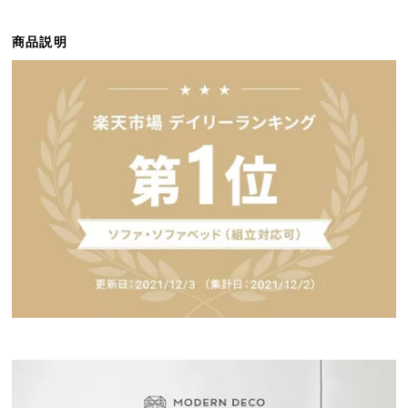
ら
探
商品説明
す
イ
ン
テ
リ
ア
テ
イ
ス
ト
か
ら
探
す