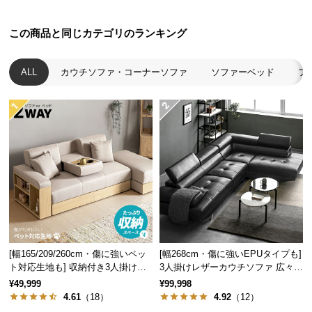
つ
い
この商品と同じカテゴリのランキング
て
ALL
カウチソファ・コーナーソファ
ソファーベッド
フ
開
梱
設
置
サ
ー
ビ
ス
に
つ
い
[幅165/209/260cm・傷に強いペッ
[幅268cm・傷に強いEPUタイプも]
て
ト対応生地も] 収納付き3人掛け多
3人掛けレザーカウチソファ 広々設
機能ソファ
計 高級感
¥49,999
¥99,998
搬
4.61
（18）
4.92
（12）
入