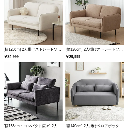
情
報
©
M
O
D
E
[幅128cm] 2人掛けストレートソフ
[幅128cm] 2人掛けストレートソフ
R
ァ シープボアタイプ
ァ
￥34,999
￥29,999
N
D
E
C
O
C
o.,
L
t
d.
A
[幅153cm・コンパクト広々] 2人掛
[幅140cm] 2人掛けベロアボックス