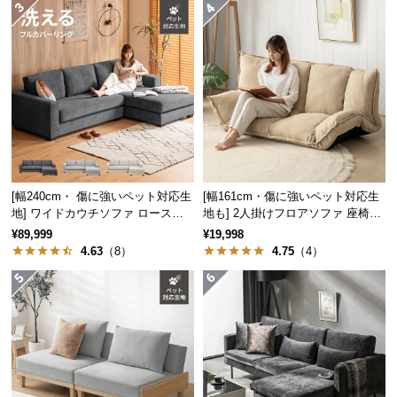
経
路
に
つ
い
て
返
品・
キ
[幅240cm・ 傷に強いペット対応生
[幅161cm・傷に強いペット対応生
地] ワイドカウチソファ ロースタ
地も] 2人掛けフロアソファ 座椅子
ャ
イル
タイプ リクライニング
¥89,999
¥19,998
ン
4.63
（8）
4.75
（4）
セ
ル
に
つ
い
て