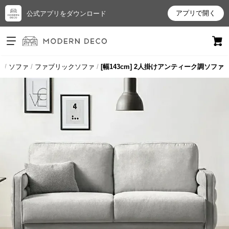
アプリで開く
公式アプリをダウンロード
ログイン
新規会員登録
プ
ソファ
ファブリックソファ
[幅143cm] 2人掛けアンティーク調ソファ
お
気
に
入
り
ア
イ
テ
ム
最