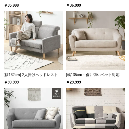
l
けモダンソファ ブラックスチール
ソファ
￥35,998
￥36,999
l
脚 ホテルライク 高級感
[幅132cm] 2人掛けヘッドレスト付
[幅135cm・傷に強いペット対応生
きソファ
地も] 天然木脚 2人掛けコンパクト
￥39,999
￥29,999
ソファ 北欧風