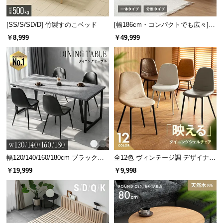
[SS/S/SD/D] 竹製すのこベッド
[幅186cm・コンパクトでも広々] 3
人掛けソファベッド リクライニン
￥8,999
￥49,999
グ 天然木フレーム 北欧
幅120/140/160/180cm ブラックフ
全12色 ヴィンテージ調 デザイナー
レーム ダイニング 大理石調 4人掛
ズシェルチェア
￥19,999
￥9,998
け