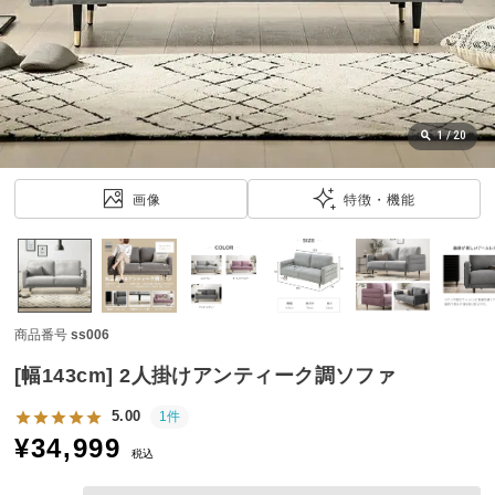
近
チ
ェ
ッ
ク
し
1
/
20
た
ア
画像
特徴・機能
イ
テ
ム
商品番号
ss006
特
集
[幅143cm] 2人掛けアンティーク調ソファ
一
覧
5.00
1件
¥
34,999
税込
人