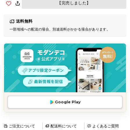
【完売しました】
気
ア
イ
送料無料
テ
一部地域への配送の場合、別途送料がかかる場合があります。
ム
ラ
ン
キ
ン
グ
商
品
カ
Google Play
テ
ゴ
リ
ご注文について
配送料について
よくあるご質問
か