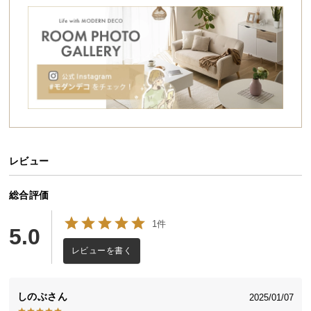
シ
ョ
ッ
ピ
ン
グ
ガ
イ
ド
レビュー
お
支
払
総合評価
い
1件
に
5.0
つ
レビューを書く
い
て
しのぶ
2025/01/07
配