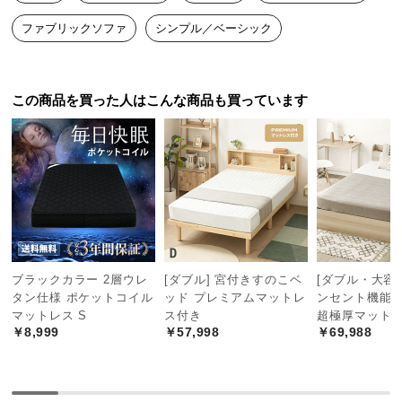
中
型
ファブリックソファ
シンプル／ベーシック
商
品
の
この商品を買った人はこんな商品も買っています
配
送
に
つ
い
て
小
型
ブラックカラー 2層ウレ
[ダブル] 宮付きすのこベ
[ダブル・大容量
商
タン仕様 ポケットコイル
ッド プレミアムマットレ
ンセント機能
マットレス S
ス付き
超極厚マット
品
￥8,999
￥57,998
￥69,988
の
配
送
に