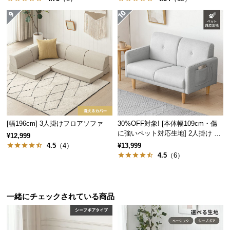
サ
ポ
ー
ト
お
知
ら
せ
[幅196cm] 3人掛けフロアソファ
30%OFF対象! [本体幅109cm・傷
に強いペット対応生地] 2人掛け コ
¥12,999
ンパクトソファ ポケット付き
4.5
（4）
¥13,999
4.5
（6）
ブ
ロ
グ
一緒にチェックされている商品
企
業