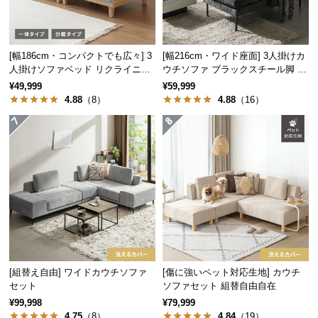
保
証
に
つ
[幅186cm・コンパクトでも広々] 3
[幅216cm・ワイド座面] 3人掛けカ
い
人掛けソファベッド リクライニン
ウチソファ ブラックスチール脚 L
グ 天然木フレーム 北欧
字 ホテルライク 高級感
て
¥49,999
¥59,999
4.88
（8）
4.88
（16）
会
員
規
約
に
つ
い
て
[組替え自由] ワイドカウチソファ
[傷に強いペット対応生地] カウチ
お
セット
ソファセット 組替自由自在
客
¥99,998
¥79,999
4.75
（8）
4.84
（19）
様