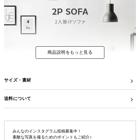
イ
ン
テ
リ
ア
コ
商品説明をもっと見る
ー
デ
ィ
ネ
サイズ・素材
ー
ト
か
送料について
ら
探
す
みんなのインスタグラム投稿募集中！
素敵な写真を撮るためのポイントもご紹介♪