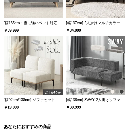
[幅135cm・傷に強いペット対応生
[幅137cm] 2人掛けマルチカラーソ
地] 天然木脚 2人掛けコンパクトソ
ファ
￥39,999
￥34,999
ファ 北欧風
[幅92cm/138cm] ソファセット レ
[幅136cm] 3WAY 2人掛けソファ
イアウト自由！選べる4セット
￥19,998
￥39,999
あなたにおすすめの商品