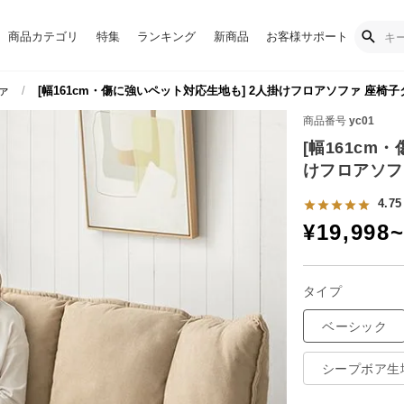
商品カテゴリ
特集
ランキング
新商品
お客様サポート
ァ
[幅161cm・傷に強いペット対応生地も] 2人掛けフロアソファ 座椅
商品番号
yc01
[幅161cm
けフロアソフ
4.75
¥
19,998
タイプ
ベーシック
シープボア生