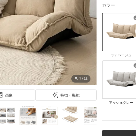
カラー
ラテベージュ
1
/
22
画像
特徴・機能
アッシュグレー