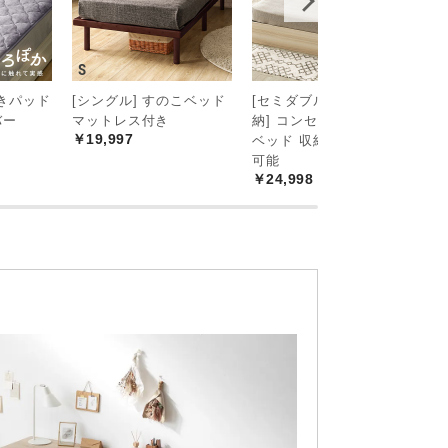
 敷きパッド
[シングル] すのこベッド
[セミダブル・大容量収
[
￥
バー
マットレス付き
納] コンセント機能付き
￥19,997
ベッド 収納左右組み換え
可能
￥24,998