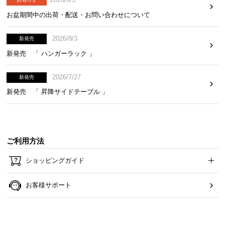
お盆期間中の出荷・配送・お問い合わせについて
2026/8/3
新発売
横幅
奥行き
高さ
新発売 「 ハンガーラック 」
ソファ時
1750㎜
730㎜
720㎜
2026/7/27
新発売
ベッド時
1750㎜
900㎜
370㎜
新発売 「 昇降サイドテーブル 」
ご利用方法
充実のアフターサービス
ショッピングガイド
商品のお届けから、ご購入後のアフターサービスま
お客様サポート
で、トータルでご満足頂けるように努めています。