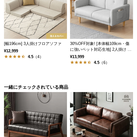
サ
深く座れるゆったり座面
ポ
ー
ト
ソファ時の座面は奥行50㎝。深く腰掛けられるので
安心して寛ぐことができます。
[幅196cm] 3人掛けフロアソファ
30%OFF対象! [本体幅109cm・傷
に強いペット対応生地] 2人掛け コ
お
¥12,999
ンパクトソファ ポケット付き
知
4.5
（4）
¥13,999
4.5
（6）
ら
せ
一緒にチェックされている商品
ブ
ロ
グ
企
業