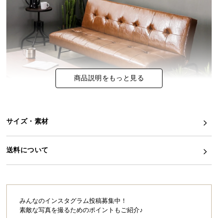
イ
ン
テ
リ
ア
コ
商品説明をもっと見る
ー
デ
ィ
ネ
サイズ・素材
ー
すっきりスマートなソファベッド
ト
送料について
か
どんな空間にもマッチするシンプルでさりげない佇
まいのベンチソファ。ソファとベッドの機能を両立
ら
しながら、ちょうどいいサイズ感で、あなたのお部
探
屋にすっきり馴染んでくれます。
す
みんなのインスタグラム投稿募集中！
素敵な写真を撮るためのポイントもご紹介♪