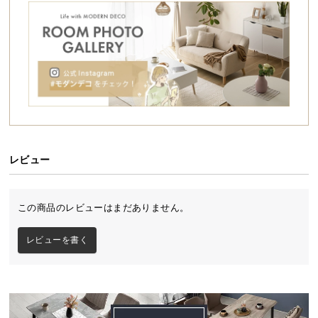
シ
ョ
ッ
ピ
ン
グ
ガ
イ
ド
レビュー
お
支
置きやすい"ちょうどいい"サイズ感
払
この商品のレビューはまだありません。
い
に
コンパクトながらもしっかりと余裕を持ってくつろ
レビューを書く
つ
げるサイズ感のソファベッドです。
い
て
配