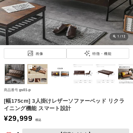
近
チ
ェ
ッ
ク
し
1
/
12
た
ア
画像
特徴・機能
イ
テ
ム
商品番号
gs01-p
特
集
[幅175cm] 3人掛けレザーソファーベッド リクラ
一
イニング機能 スマート設計
覧
¥
29,999
税込
人