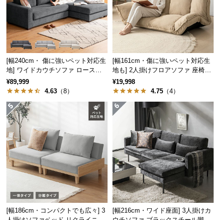
経
路
に
1台2役で省スペースに最適
つ
1台でソファとベッドの2役を兼ねるため、ワンルームなど省スペ
い
ースでの使用に適しています。
[幅240cm・ 傷に強いペット対応生
[幅161cm・傷に強いペット対応生
て
地] ワイドカウチソファ ロースタ
地も] 2人掛けフロアソファ 座椅子
イル
タイプ リクライニング
¥89,999
¥19,998
返
4.63
（8）
4.75
（4）
品・
キ
ャ
ワンルームに
民泊や簡易宿泊所に
ン
セ
ル
に
つ
い
3段階のリクライニング機能
て
[幅186cm・コンパクトでも広々] 3
[幅216cm・ワイド座面] 3人掛けカ
人掛けソファベッド リクライニン
ウチソファ ブラックスチール脚 L