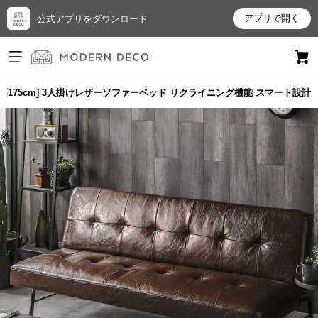
アプリで開く
公式アプリをダウンロード
ログイン
新規会員登録
[幅175cm] 3人掛けレザーソファーベッド リクライニング機能 スマート設計
お
気
に
入
り
ア
イ
テ
ム
最