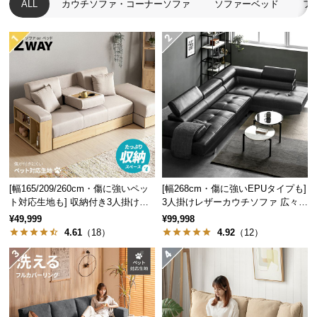
ほどの大きさがあり、ゆ
ALL
カウチソファ・コーナーソファ
ソファーベッド
フ
ったりとくつろげます。
つ
い
て
開
梱
設
置
サ
ー
ビ
[幅165/209/260cm・傷に強いペッ
[幅268cm・傷に強いEPUタイプも]
ス
ト対応生地も] 収納付き3人掛け多
3人掛けレザーカウチソファ 広々設
に
機能ソファ
計 高級感
¥49,999
¥99,998
つ
4.61
（18）
4.92
（12）
い
て
横幅
高さ
奥行き
搬
入
175㎝
37㎝
90㎝