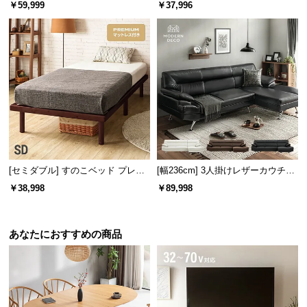
ファ ル・コルビジェ LC2 名作 リ
オットマン付き
￥59,999
￥37,996
プロダクト
[セミダブル] すのこベッド プレミ
[幅236cm] 3人掛けレザーカウチソ
アムマットレス付き
ファ
￥38,998
￥89,998
あなたにおすすめの商品
こだわりの設計
細かい部分の素材や見えない部分にも一切手を抜か
ず、心からの安心と満足をお届けします。