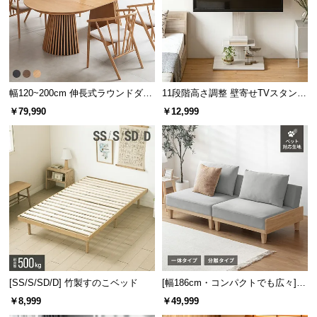
幅120~200cm 伸長式ラウンドダイ
11段階高さ調整 壁寄せTVスタンド
ニングテーブル 6人掛け 天然木突
キャスター付き 上下左右角度調節
￥79,990
￥12,999
板 美しい格子デザイン
機能
丈夫なスチール製の脚
体重をしっかりと支える頑丈なスチール脚。耐荷重
約200kgの優れた耐久性です。
[SS/S/SD/D] 竹製すのこベッド
[幅186cm・コンパクトでも広々] 3
人掛けソファベッド リクライニン
￥8,999
￥49,999
グ 天然木フレーム 北欧