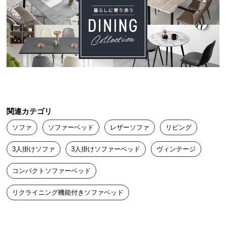
送
料
に
つ
い
て
大
型
ソファスタイル
ベッドスタイル
関連カテゴリ
商
品
ソファ
ソファーベッド
レザーソファ
リビング
の
ソファスタイル
配
3人掛けソファ
3人掛けソファーベッド
ヴィンテージ
2人で座っても十分な横幅
送
とゆとりのある奥行きが
コンパクトソファーベッド
に
特長です。
つ
リクライニング機能付きソファベッド
い
て