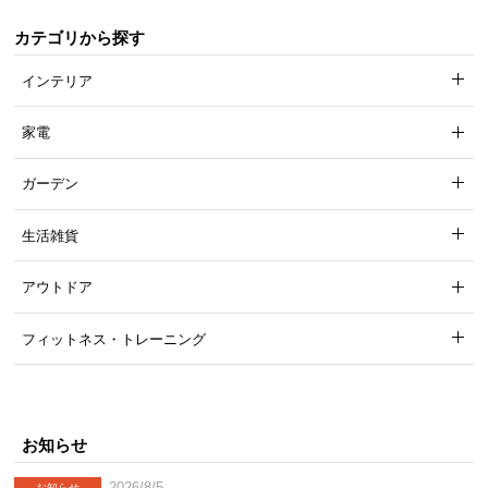
カテゴリから探す
インテリア
商品サイズ
家電
ガーデン
※単位は「ミリメートル」になります
生活雑貨
アウトドア
フィットネス・トレーニング
お知らせ
2026/8/5
お知らせ