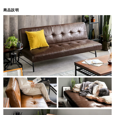
ら
探
商品説明
す
イ
ン
テ
リ
ア
テ
イ
ス
ト
か
ら
探
す