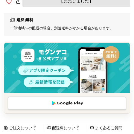
【完売しました】
気
ア
送料無料
イ
テ
一部地域への配送の場合、別途送料がかかる場合があります。
ム
ラ
ン
キ
ン
グ
商
品
Google Play
カ
テ
ゴ
リ
ご注文について
配送料について
よくあるご質問
か