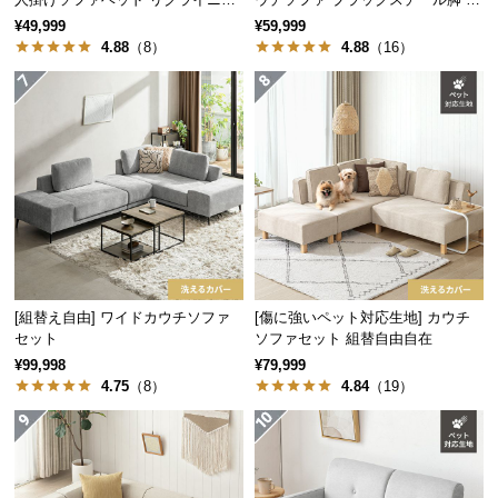
保
背面のリクライニングは3段階の調節が可能。簡単操
グ 天然木フレーム 北欧
字 ホテルライク 高級感
¥49,999
¥59,999
作でお好みの角度に調整できます。
証
4.88
（8）
4.88
（16）
に
つ
い
て
会
員
規
約
に
つ
[組替え自由] ワイドカウチソファ
[傷に強いペット対応生地] カウチ
セット
ソファセット 組替自由自在
い
て
¥99,998
¥79,999
写真の商品はファブリックタイプです
4.75
（8）
4.84
（19）
ファブリックタイプ・デニムタイプをお求めの場
合は、各商品ページをご覧ください。
お
客
様