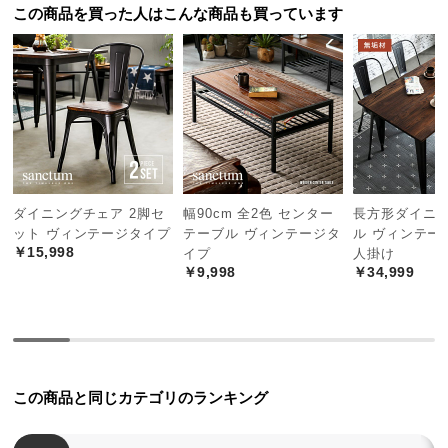
中
この商品を買った人はこんな商品も買っています
型
商
品
の
配
送
に
つ
ダイニングチェア 2脚セ
幅90cm 全2色 センター
長方形ダイニ
い
ット ヴィンテージタイプ
テーブル ヴィンテージタ
ル ヴィンテー
て
￥15,998
イプ
人掛け
￥9,998
￥34,999
横幅
高さ
奥行き
小
型
175㎝
72㎝
73㎝
商
品
の
この商品と同じカテゴリのランキング
配
ベッドスタイル
送
シングルサイズのベッド
に