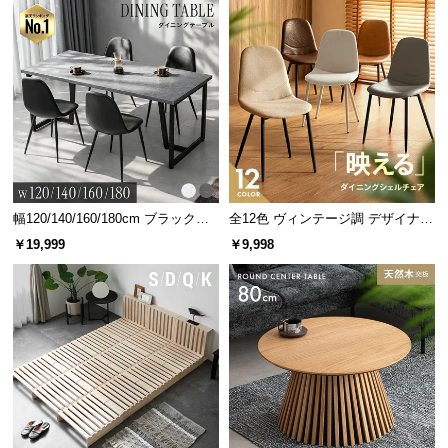
耐荷重
約200kg
幅120/140/160/180cm ブラックフ
全12色 ヴィンテージ調 デザイナー
レーム ダイニング 大理石調 4人掛
ズシェルチェア
￥19,999
￥9,998
け
強度と安全性を追求したフレーム
内部の木製フレームは、厚みのある天然木を使用
し、面材をベニヤなどで補強して耐久性を高めてい
ます。