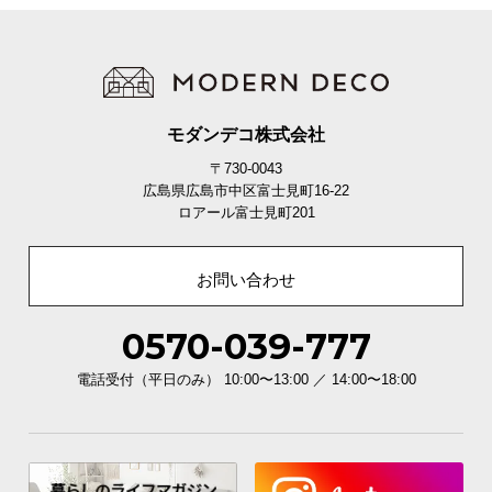
モダンデコ株式会社
〒730-0043
広島県広島市中区富士見町16-22
ロアール富士見町201
一年間保証
開梱設置サービス
お問い合わせ
安心と信頼の「一年間保証」
0570-039-777
機能の損壊・部品の紛失など予期せぬトラブルに
も無償で対応。 ご購入1年以内に不具合が発生し
た場合、新しくご交換させて頂きます。
電話受付（平日のみ） 10:00〜13:00 ／ 14:00〜18:00