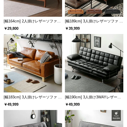
ソファの座り心地について
情
報
©
[幅164cm] 2人掛けレザーソファー
[幅189cm] 3人掛けレザーソファ モ
M
木製フレーム
ダン ヴィンテージ スクエアフォル
￥29,800
￥39,999
O
ム
D
E
固めのソファのメリット
R
適正な姿勢をキープできる
N
形状を維持し、型崩れが起きにくい
D
クッションがへたりにくい
E
カバーや中身のズレが起こりにくい
C
O
C
o.,
[幅183cm] 3人掛けレザーソファ 木
[幅190cm] 3人掛け3WAYレザーソ
L
脚 2人掛け ヴィンテージ風 スクエ
ファーベッド
￥49,999
￥49,999
便利なソファ下空間
アフォルム
t
d.
A
ソファと床との間は約22㎝！お掃除がしやすく、収