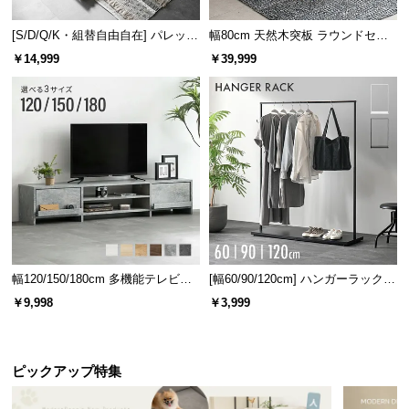
[S/D/Q/K・組替自由自在] パレット
幅80cm 天然木突板 ラウンドセン
ベッド 8/12/16枚セット
ターテーブル 美しい格子デザイン
￥14,999
￥39,999
3層ウレタン
Sバネ
3層ウレタン構造
ウレタンを3重に重ね、へたりに
くさと、底付き感のない座り心地
幅120/150/180cm 多機能テレビボ
[幅60/90/120cm] ハンガーラック
を実現しています。
ード 木目/石目調 オープン収納・
スチール 4段階高さ調節 サイドフ
￥9,998
￥3,999
引き出し収納付き
ック オープンラック シンプル
ピックアップ特集