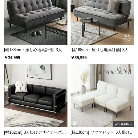
l
納スペースとしても有効活用できます。
l
[幅188cm・座り心地高評価] 3人掛
[幅188cm・座り心地高評価] 3人掛
けソファベッド フルフラット 傷に
けソファベッド フルフラット 傷に
￥34,999
￥39,999
強いペット対応生地も
強いペット対応生地
重厚感のあるPUレザー
本革のような深みのある質感と触り心地が特徴。水
[幅182cm] 3人掛けデザイナーズソ
[幅138cm] ソファセット 3人掛け
や汚れにも強く、お手入れも簡単です。