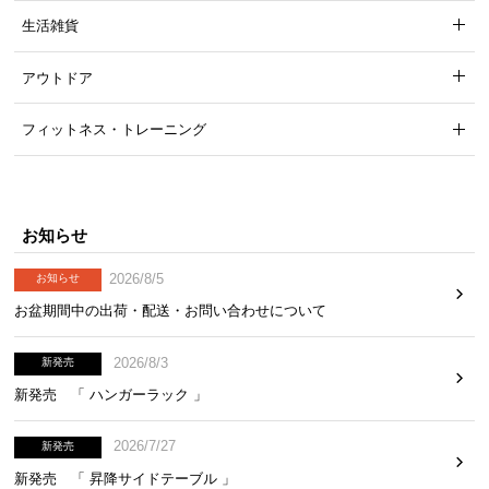
生活雑貨
アウトドア
フィットネス・トレーニング
お知らせ
簡単な日々のメンテナンス
2026/8/5
お知らせ
日々のメンテナンスはサッと乾拭き。万一汚れても
耐水性が高いので水拭きで簡単にお手入れができま
お盆期間中の出荷・配送・お問い合わせについて
す。
2026/8/3
新発売
新発売 「 ハンガーラック 」
2026/7/27
新発売
新発売 「 昇降サイドテーブル 」