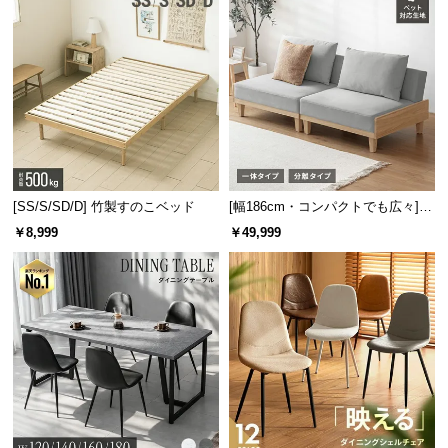
固めのソファのメリット
適正な姿勢をキープできる
形状を維持し、型崩れが起きにくい
クッションがへたりにくい
カバーや中身のズレが起こりにくい
[SS/S/SD/D] 竹製すのこベッド
[幅186cm・コンパクトでも広々] 3
人掛けソファベッド リクライニン
￥8,999
￥49,999
グ 天然木フレーム 北欧
コンパクトでありながら広々設計
座面幅は
約100㎝
。省スペースに置けるサイズ感であ
りながら、ゆったりと座れる横幅です。