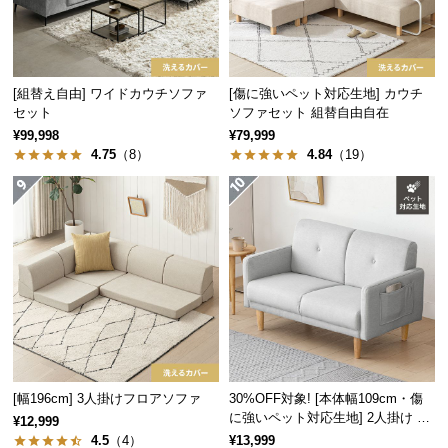
経
路
に
つ
[組替え自由] ワイドカウチソファ
[傷に強いペット対応生地] カウチ
い
セット
ソファセット 組替自由自在
て
¥99,998
¥79,999
リビング
書斎
オフィス
4.75
（8）
4.84
（19）
返
品・
キ
リビングでの寛ぎに
ャ
圧迫感のないシンプルなデザインは、家族や友人と
ン
過ごすリビングを洗練された寛ぎの空間に演出しま
セ
す。
ル
に
つ
い
[幅196cm] 3人掛けフロアソファ
30%OFF対象! [本体幅109cm・傷
て
に強いペット対応生地] 2人掛け コ
¥12,999
ンパクトソファ ポケット付き
4.5
（4）
¥13,999