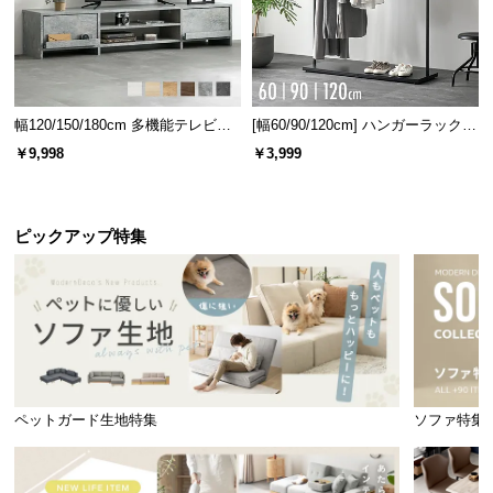
幅120/150/180cm 多機能テレビボ
[幅60/90/120cm] ハンガーラック
ード 木目/石目調 オープン収納・
スチール 4段階高さ調節 サイドフ
￥9,998
￥3,999
引き出し収納付き
ック オープンラック シンプル
ピックアップ特集
座面奥行き
約54㎝
ちょうどいい高さのアームレスト
程よい硬さで肩肘に力が入らないアームレスト。サ
イドテーブル代わりとしても活躍します。
ペットガード生地特集
ソファ特集