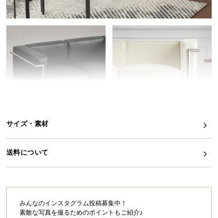
イ
ン
テ
リ
ア
コ
ー
デ
ィ
ネ
サイズ・素材
ー
ト
か
送料について
ら
探
す
みんなのインスタグラム投稿募集中！
素敵な写真を撮るためのポイントもご紹介♪