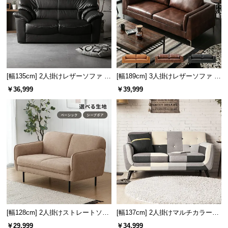
サ
ポ
ー
ト
オフィスの応接室として
[幅135cm] 2人掛けレザーソファ モ
[幅189cm] 3人掛けレザーソファ モ
重厚感のあるモダンデザインが生み出す上質で品の
お
ダン 応接ソファ 肘付き 天然木構
ダン ヴィンテージ スクエアフォル
￥36,999
￥39,999
ある雰囲気は、オフィスの応接室などビジネスシー
知
造材
ム
ンに最適です。
ら
せ
ブ
ロ
グ
[幅128cm] 2人掛けストレートソフ
[幅137cm] 2人掛けマルチカラーソ
企
ァ
ファ
業
￥29,999
￥34,999