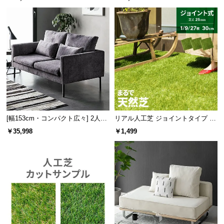
情
報
©
座り疲れしにくい座面クッション
M
たっぷり肉厚な座面クッションが程よい沈み込みと
O
底付き感のない座り心地を生みます。
D
E
R
N
D
[幅153cm・コンパクト広々] 2人掛
リアル人工芝 ジョイントタイプ 30
E
けモダンソファ ブラックスチール
cm 1/9/27枚 芝丈25mm
￥35,998
￥1,499
C
脚 ホテルライク 高級感
O
C
o.,
L
t
d.
A