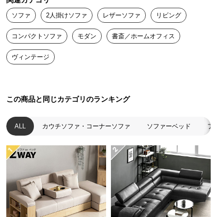
関連カテゴリ
送
現代的な雰囲気の中にくつろぎを
ソファ
2人掛けソファ
レザーソファ
リビング
料
に
コンパクトソファ
モダン
書斎／ホームオフィス
つ
コンテンポラリーな雰囲気漂うシンプルなスタイル
い
で、プレミアム感のある空間を演出します。
ヴィンテージ
て
大
型
この商品と同じカテゴリのランキング
商
品
ALL
カウチソファ・コーナーソファ
ソファーベッド
フ
の
配
送
に
つ
い
て