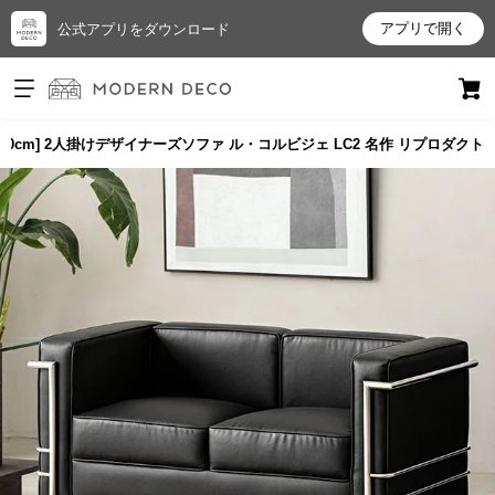
アプリで開く
公式アプリをダウンロード
ログイン
新規会員登録
130cm] 2人掛けデザイナーズソファ ル・コルビジェ LC2 名作 リプロダクト
お
気
に
入
り
ア
イ
テ
ム
最