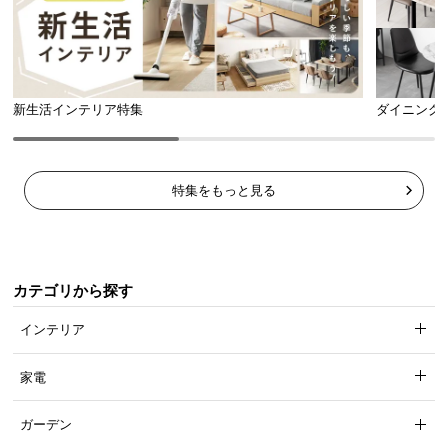
新生活インテリア特集
ダイニング
特集をもっと見る
高級感のあるPVCレザー
カテゴリから探す
インテリア
本革のような重厚感と高級感を醸し出すPVCレザー
生地を採用しました。
家電
ガーデン