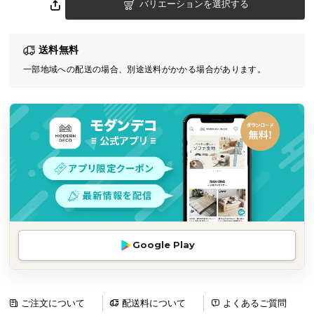
バリエーションを選択する
気
ア
イ
送料無料
テ
一部地域への配送の場合、別途送料がかかる場合があります。
ム
ラ
ン
キ
ン
グ
商
品
カ
Google Play
テ
ゴ
リ
ご注文について
配送料について
よくあるご質問
か