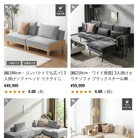
つ
い
て
開
梱
設
置
シーンを選ばないデザイン性
サ
ー
[幅186cm・コンパクトでも広々] 3
[幅216cm・ワイド座面] 3人掛けカ
ビ
シンプルで重厚感のあるデザインは置く場所を選ば
人掛けソファベッド リクライニン
ウチソファ ブラックスチール脚 L
ず、日常からビジネスまで様々な場面でお使い頂け
グ 天然木フレーム 北欧
字 ホテルライク 高級感
ス
¥49,999
¥59,999
ます。
4.88
（8）
4.88
（16）
に
つ
い
て
搬
入