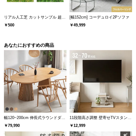
l
安定感のある背もたれ
l
背もたれは分厚く安定感があり、しっかりと身体を
支えるため安心して寛ぐことができます。
リアル人工芝 カットサンプル 超高
[幅152cm] コーデュロイ2Pソファ
密度タイプ
￥500
￥49,999
あなたにおすすめの商品
ソファの座り心地について
幅120~200cm 伸長式ラウンドダイ
11段階高さ調整 壁寄せTVスタンド
ニングテーブル 6人掛け 天然木突
キャスター付き 上下左右角度調節
￥79,990
￥12,999
板 美しい格子デザイン
機能