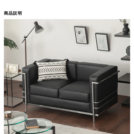
ら
探
商品説明
す
イ
ン
テ
リ
ア
テ
イ
ス
ト
か
ら
探
す