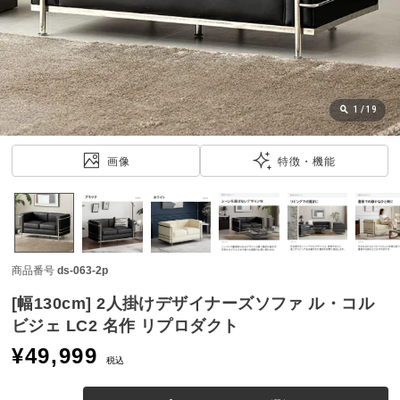
近
チ
ェ
ッ
ク
し
1
/
19
た
ア
画像
特徴・機能
イ
テ
ム
商品番号
ds-063-2p
特
集
[幅130cm] 2人掛けデザイナーズソファ ル・コル
一
ビジェ LC2 名作 リプロダクト
覧
¥
49,999
税込
人