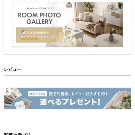
シ
ョ
ッ
ピ
ン
グ
ガ
イ
ド
レビュー
お
支
洗練されたデザインが魅力的なソファ
払
い
重厚感のあるボディに金属フレームがマッチした、
に
オブジェのような造形美。直線的なシルエットはエ
つ
レガンスを感じさせつつも、力強さのある圧倒的な
存在感。囲むように配置された背面とボリューミー
い
な座面で全身を包み込みます。
て
配