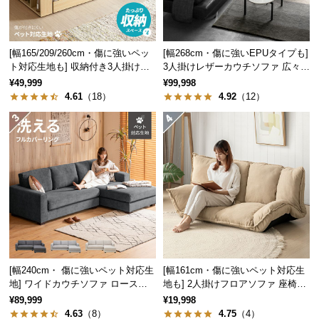
中
型
商
[幅165/209/260cm・傷に強いペッ
[幅268cm・傷に強いEPUタイプも]
品
ト対応生地も] 収納付き3人掛け多
3人掛けレザーカウチソファ 広々設
の
機能ソファ
計 高級感
¥49,999
¥99,998
配
4.61
（18）
4.92
（12）
送
に
つ
い
て
小
型
商
品
の
[幅240cm・ 傷に強いペット対応生
[幅161cm・傷に強いペット対応生
地] ワイドカウチソファ ロースタ
地も] 2人掛けフロアソファ 座椅子
配
イル
タイプ リクライニング
¥89,999
¥19,998
送
4.63
（8）
4.75
（4）
に