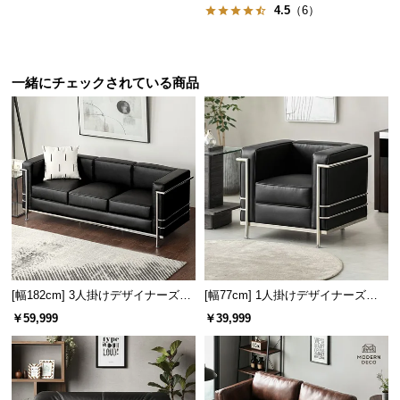
保
4.5
（6）
証
に
つ
一緒にチェックされている商品
い
て
会
書斎での静かなひと時に
員
包み込まれるようなフォルムと快適な座り心地は、
規
書斎や自室など静かで落ち着きのある空間におすす
約
めです。
に
つ
い
て
[幅182cm] 3人掛けデザイナーズソ
[幅77cm] 1人掛けデザイナーズソ
ファ ル・コルビジェ LC2 名作 リ
ファ ル・コルビジェ LC2 名作 リ
￥59,999
￥39,999
プロダクト
プロダクト
お
客
様