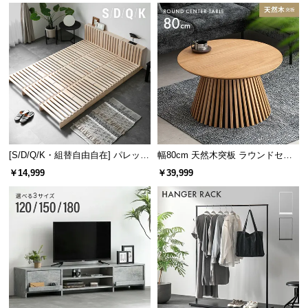
[S/D/Q/K・組替自由自在] パレット
幅80cm 天然木突板 ラウンドセン
ベッド 8/12/16枚セット
ターテーブル 美しい格子デザイン
￥14,999
￥39,999