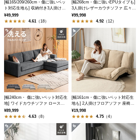
[幅165/209/260cm・傷に強いペッ
[幅268cm・傷に強いEPUタイプも]
中
ト対応生地も] 収納付き3人掛け多
3人掛けレザーカウチソファ 広々設
型
機能ソファ
計 高級感
¥49,999
¥99,998
商
4.61
（18）
4.92
（12）
品
の
配
送
に
つ
い
て
小
型
[幅240cm・ 傷に強いペット対応生
[幅161cm・傷に強いペット対応生
地] ワイドカウチソファ ロースタ
地も] 2人掛けフロアソファ 座椅子
商
イル
タイプ リクライニング
¥89,999
¥19,998
品
4.63
（8）
4.75
（4）
の
配
送
に