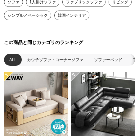
ソファ
1人掛けソファ
ファブリックソファ
リビング
送
料
シンプル／ベーシック
韓国インテリア
に
つ
い
て
この商品と同じカテゴリのランキング
大
ALL
カウチソファ・コーナーソファ
ソファーベッド
フ
型
商
品
の
配
送
に
つ
い
て