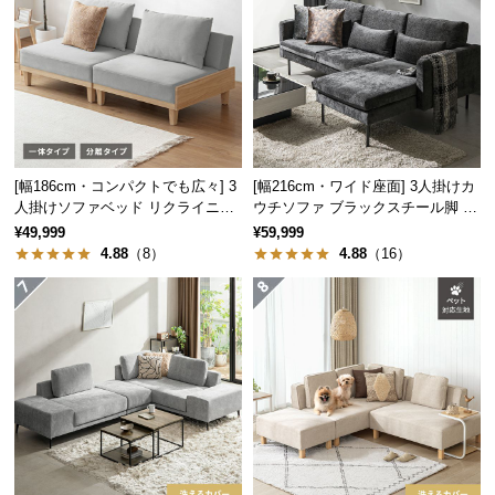
つ
い
て
開
梱
設
[幅186cm・コンパクトでも広々] 3
[幅216cm・ワイド座面] 3人掛けカ
置
人掛けソファベッド リクライニン
ウチソファ ブラックスチール脚 L
グ 天然木フレーム 北欧
字 ホテルライク 高級感
サ
¥49,999
¥59,999
ー
4.88
（8）
4.88
（16）
ビ
ス
に
つ
い
て
搬
入