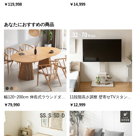
l
ソファ
ーター
￥119,998
￥14,999
l
あなたにおすすめの商品
幅120~200cm 伸長式ラウンドダイ
11段階高さ調整 壁寄せTVスタンド
ニングテーブル 6人掛け 天然木突
キャスター付き 上下左右角度調節
￥79,990
￥12,999
板 美しい格子デザイン
機能