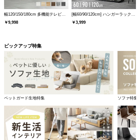
幅120/150/180cm 多機能テレビボ
[幅60/90/120cm] ハンガーラック
ード 木目/石目調 オープン収納・
スチール 4段階高さ調節 サイドフ
￥9,998
￥3,999
引き出し収納付き
ック オープンラック シンプル
ピックアップ特集
ペットガード生地特集
ソファ特集