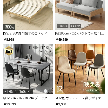
[SS/S/SD/D] 竹製すのこベッド
[幅186cm・コンパクトでも広々] 3
人掛けソファベッド リクライニン
￥8,999
￥49,999
グ 天然木フレーム 北欧
幅120/140/160/180cm ブラックフ
全12色 ヴィンテージ調 デザイナー
レーム ダイニング 大理石調 4人掛
ズシェルチェア
￥19,999
￥9,998
け