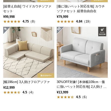
経
[組替え自由] ワイドカウチソファ
[傷に強いペット対応生地] カウチ
路
セット
ソファセット 組替自由自在
に
¥99,998
¥79,999
つ
4.75
（8）
4.84
（19）
い
て
返
品・
キ
ャ
ン
セ
ル
[幅196cm] 3人掛けフロアソファ
30%OFF対象! [本体幅109cm・傷
に
に強いペット対応生地] 2人掛け コ
¥12,999
つ
ンパクトソファ ポケット付き
4.5
（4）
¥13,999
い
4.5
（6）
て