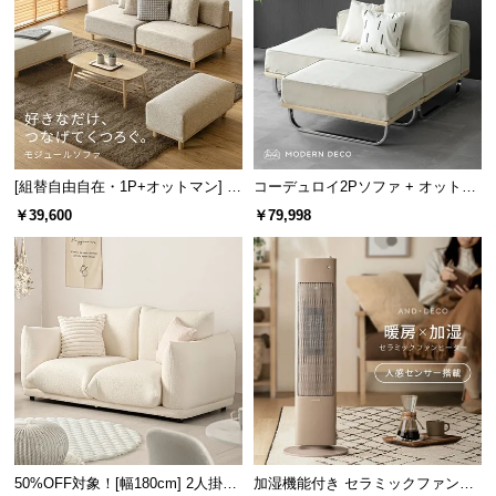
情
報
©
M
O
D
E
[組替自由自在・1P+オットマン] モ
コーデュロイ2Pソファ + オットマ
R
ジュールソファ アームレス 天然木
ン
￥39,600
￥79,998
N
脚 洗えるカバー
D
E
C
O
C
o.,
L
t
d.
A
50%OFF対象！[幅180cm] 2人掛け
加湿機能付き セラミックファンヒ