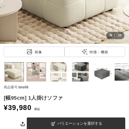
近
チ
ェ
ッ
ク
し
1
/
20
た
ア
画像
特徴・機能
イ
テ
ム
商品番号
bns06
特
集
[幅95cm] 1人掛けソファ
一
¥
39,980
覧
税込
バリエーションを選択する
人