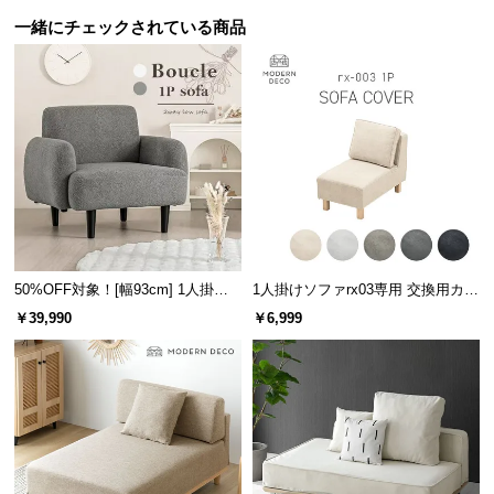
保
一緒にチェックされている商品
証
に
つ
い
て
会
員
規
約
に
50%OFF対象！[幅93cm] 1人掛け
1人掛けソファrx03専用 交換用カバ
ソファ
ー
つ
￥39,990
￥6,999
い
て
お
客
様