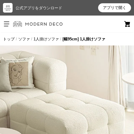
アプリで開く
公式アプリをダウンロード
ログイン
新規会員登録
トップ
ソファ
1人掛けソファ
[幅95cm] 1人掛けソファ
お
気
に
入
り
ア
イ
テ
ム
最