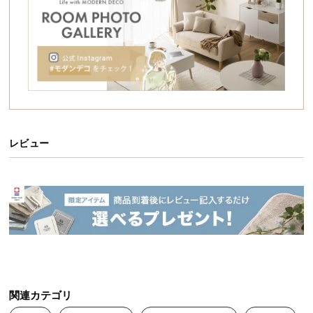
シ
ョ
ッ
ピ
ン
グ
ガ
イ
ド
レビュー
お
支
払
い
に
つ
い
て
関連カテゴリ
配