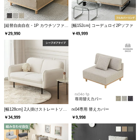
サ
ポ
ー
[組替自由自在・1P カウチソファ]
[幅152cm] コーデュロイ2Pソファ
ト
モジュールソファ アームレス 天然
￥29,990
￥49,999
木脚 洗えるカバー
お
知
ら
せ
ブ
ロ
グ
[幅128cm] 2人掛けストレートソフ
rx04専用 替えカバー
ァ シープボアタイプ
￥34,999
￥9,998
企
業