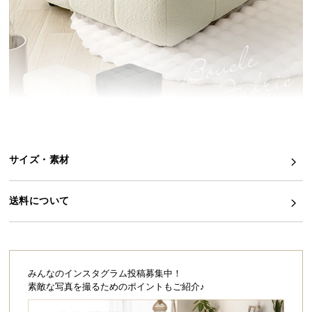
イ
ン
テ
リ
ア
コ
ー
デ
ィ
サイズ・素材
ネ
ー
ト
送料について
か
ら
探
す
みんなのインスタグラム投稿募集中！
素敵な写真を撮るためのポイントもご紹介♪