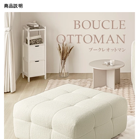
ら
商品説明
探
す
イ
ン
テ
リ
ア
テ
イ
ス
ト
か
ら
探
す