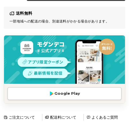
気
送料無料
ア
イ
一部地域への配送の場合、別途送料がかかる場合があります。
テ
ム
ラ
ン
キ
ン
グ
商
Google Play
品
カ
テ
ゴ
ご注文について
配送料について
よくあるご質問
リ
か