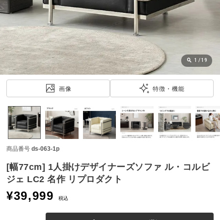
近
チ
ェ
ッ
ク
し
1
/
19
た
ア
画像
特徴・機能
イ
テ
ム
商品番号
ds-063-1p
特
集
[幅77cm] 1人掛けデザイナーズソファ ル・コルビ
一
ジェ LC2 名作 リプロダクト
覧
¥
39,999
税込
人