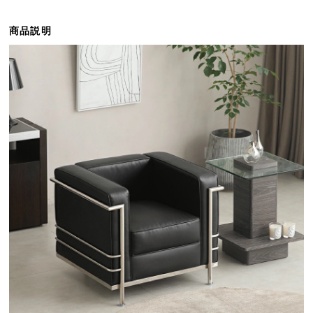
ら
探
商品説明
す
イ
ン
テ
リ
ア
テ
イ
ス
ト
か
ら
探
す