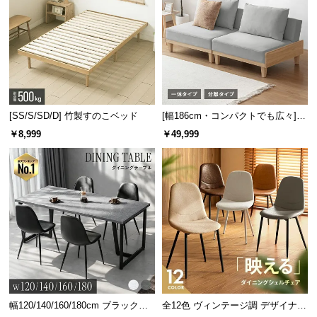
背もたれは分厚く安定感があり、しっかりと身体を
支えるため安心して寛ぐことができます。
[SS/S/SD/D] 竹製すのこベッド
[幅186cm・コンパクトでも広々] 3
人掛けソファベッド リクライニン
￥8,999
￥49,999
グ 天然木フレーム 北欧
ソファの座り心地について
幅120/140/160/180cm ブラックフ
全12色 ヴィンテージ調 デザイナー