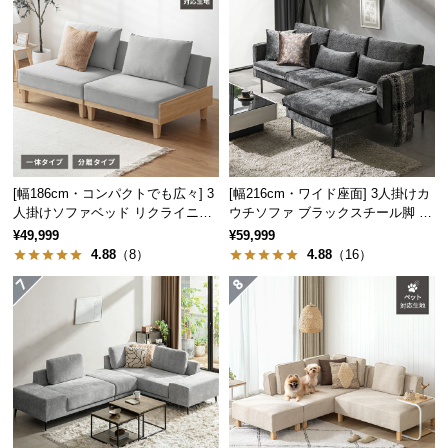
つ
い
て
開
梱
設
置
シーンを選ばないデザイン性
[幅186cm・コンパクトでも広々] 3
[幅216cm・ワイド座面] 3人掛けカ
サ
人掛けソファベッド リクライニン
ウチソファ ブラックスチール脚 L
ー
グ 天然木フレーム 北欧
字 ホテルライク 高級感
¥49,999
¥59,999
ビ
シンプルで重厚感のあるデザインは置く場所を選ば
4.88
（8）
4.88
（16）
ず、日常からビジネスまで様々な場面でお使い頂け
ス
ます。
に
つ
い
て
搬
入