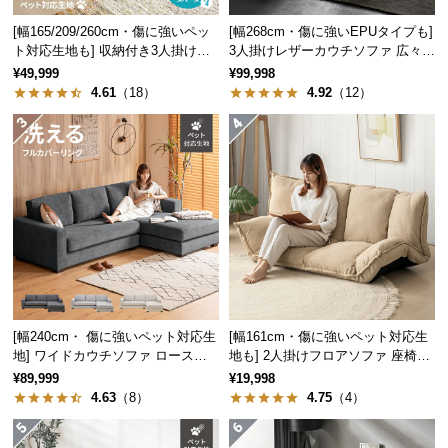
中
型
[幅165/209/260cm・傷に強いペッ
[幅268cm・傷に強いEPUタイプも]
ト対応生地も] 収納付き3人掛け多
3人掛けレザーカウチソファ 広々設
商
機能ソファ
計 高級感
¥49,999
¥99,998
品
4.61
（18）
4.92
（12）
の
配
送
に
つ
い
て
小
型
商
[幅240cm・ 傷に強いペット対応生
[幅161cm・傷に強いペット対応生
品
地] ワイドカウチソファ ロースタ
地も] 2人掛けフロアソファ 座椅子
イル
タイプ リクライニング
の
¥89,999
¥19,998
4.63
（8）
4.75
（4）
配
送
に