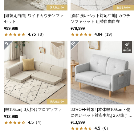
経
路
[組替え自由] ワイドカウチソファ
[傷に強いペット対応生地] カウチ
に
セット
ソファセット 組替自由自在
つ
¥99,998
¥79,999
い
4.75
（8）
4.84
（19）
て
リビング
書斎
オフィス
返
品・
キ
リビングでの寛ぎに
ャ
圧迫感のないシンプルなデザインは、家族や友人と
ン
過ごすリビングを洗練された寛ぎの空間に演出しま
セ
す。
ル
に
[幅196cm] 3人掛けフロアソファ
30%OFF対象! [本体幅109cm・傷
つ
に強いペット対応生地] 2人掛け コ
¥12,999
い
ンパクトソファ ポケット付き
4.5
（4）
¥13,999
て
4.5
（6）