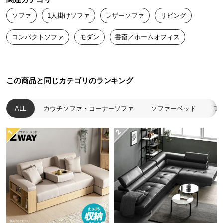
関連カテゴリ
送
現代的な雰囲気の中にくつろぎを
ソファ
1人掛けソファ
レザーソファ
リビング
料
に
コンパクトソファ
モダン
書斎／ホームオフィス
つ
コンテンポラリーな雰囲気漂うシンプルなスタイル
い
で、プレミアム感のある空間を演出します。
て
この商品と同じカテゴリのランキング
大
型
ALL
カウチソファ・コーナーソファ
ソファーベッド
フ
商
品
の
配
送
に
つ
い
て