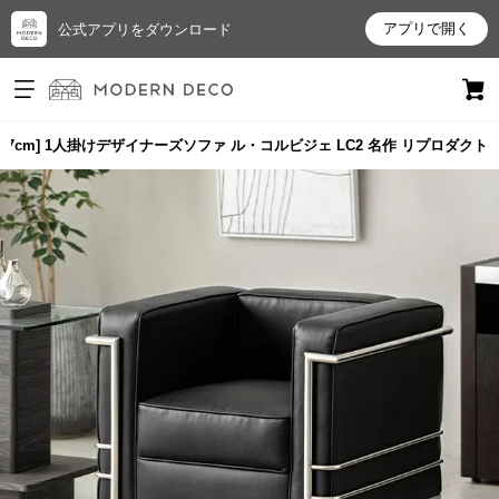
アプリで開く
公式アプリをダウンロード
ログイン
新規会員登録
77cm] 1人掛けデザイナーズソファ ル・コルビジェ LC2 名作 リプロダクト
お
気
に
入
り
ア
イ
テ
ム
最