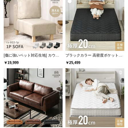
情
報
©
M
快適な座り心地でリラックス
O
D
E
クッション性抜群の座面と背もたれは、長く座って
R
も疲れを感じさせない座り心地を追求しました。
[傷に強いペット対応生地] カウチ
ブラックカラー 高密度ポケットコ
N
ソファセット 組替自由自在（1人掛
イルマットレス K
￥19,999
￥25,499
D
けソファ）
E
C
O
C
o.,
L
t
d.
A