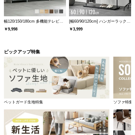
幅120/150/180cm 多機能テレビボ
[幅60/90/120cm] ハンガーラック
ード 木目/石目調 オープン収納・
スチール 4段階高さ調節 サイドフ
￥9,998
￥3,999
引き出し収納付き
ック オープンラック シンプル
ピックアップ特集
座面幅
約45㎝
深く腰かけられるソファ奥行き
ペットガード生地特集
ソファ特集
座面の奥行きは
約54㎝
。深くも浅くも腰掛けられ、
気分に合わせて自由にリラックスできます。