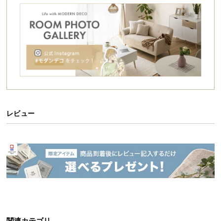
シ
ョ
ッ
ピ
ン
グ
ガ
イ
ド
レビュー
お
支
洗練されたデザインが魅力的なソファ
払
い
重厚感のあるボディに金属フレームがマッチした、
に
オブジェのような造形美。直線的なシルエットはエ
つ
レガンスを感じさせつつも、力強さのある圧倒的な
存在感。囲むように配置された背面とボリューミー
い
な座面で全身を包み込みます。
て
配