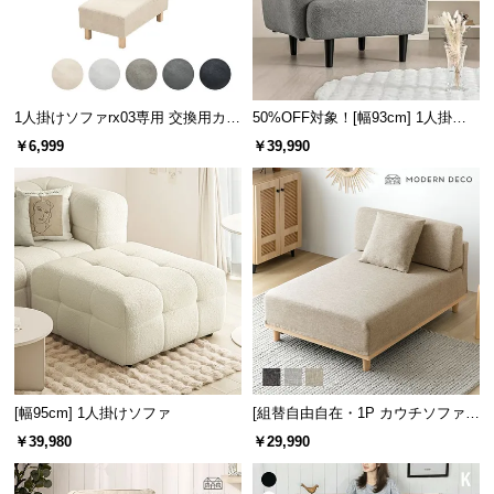
サ
ポ
ー
ト
1人掛けソファrx03専用 交換用カバ
50%OFF対象！[幅93cm] 1人掛け
ー
ソファ
オフィスの応接室として
￥6,999
￥39,990
重厚感のあるモダンデザインが生み出す上質で品の
お
ある雰囲気は、オフィスの応接室などビジネスシー
知
ンに最適です。
ら
せ
ブ
ロ
グ
[幅95cm] 1人掛けソファ
[組替自由自在・1P カウチソファ]
モジュールソファ アームレス 天然
￥39,980
￥29,990
木脚 洗えるカバー
企
業