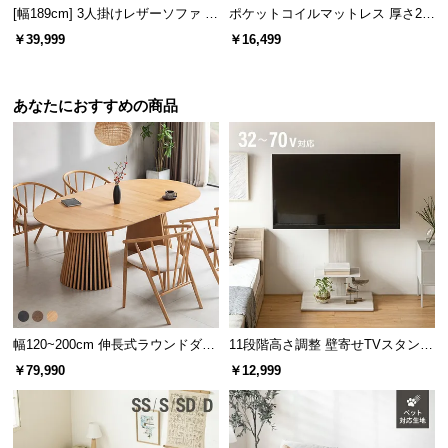
l
[幅189cm] 3人掛けレザーソファ モ
ポケットコイルマットレス 厚さ20
l
ダン ヴィンテージ スクエアフォル
cm D
￥39,999
￥16,499
ム
座り疲れしにくい座面クッション
たっぷり肉厚な座面クッションが程よい沈み込みと
あなたにおすすめの商品
底付き感のない座り心地を生みます。
幅120~200cm 伸長式ラウンドダイ
11段階高さ調整 壁寄せTVスタンド
ニングテーブル 6人掛け 天然木突
キャスター付き 上下左右角度調節
￥79,990
￥12,999
板 美しい格子デザイン
機能
安定感のある背もたれ