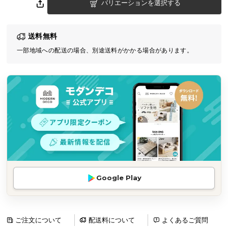
バリエーションを選択する
気
ア
イ
送料無料
テ
一部地域への配送の場合、別途送料がかかる場合があります。
ム
ラ
ン
キ
ン
グ
商
品
カ
Google Play
テ
ゴ
リ
ご注文について
配送料について
よくあるご質問
か