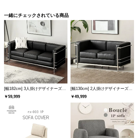
保
証
一緒にチェックされている商品
に
つ
い
て
会
書斎での静かなひと時に
員
包み込まれるようなフォルムと快適な座り心地は、
規
書斎や自室など静かで落ち着きのある空間におすす
約
めです。
に
つ
[幅182cm] 3人掛けデザイナーズソ
[幅130cm] 2人掛けデザイナーズソ
い
ファ ル・コルビジェ LC2 名作 リ
ファ ル・コルビジェ LC2 名作 リ
￥59,999
￥49,999
プロダクト
プロダクト
て
お
客
様