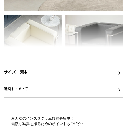
イ
ン
テ
リ
ア
コ
ー
デ
ィ
ネ
サイズ・素材
ー
ト
か
送料について
ら
探
す
みんなのインスタグラム投稿募集中！
素敵な写真を撮るためのポイントもご紹介♪