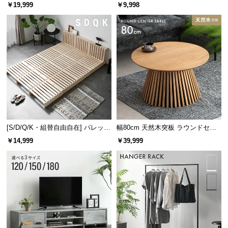
レーム ダイニング 大理石調 4人掛
ズシェルチェア
￥19,999
￥9,998
け
固めのソファのメリット
適正な姿勢をキープできる
形状を維持し、型崩れが起きにくい
クッションがへたりにくい
カバーや中身のズレが起こりにくい
[S/D/Q/K・組替自由自在] パレット
幅80cm 天然木突板 ラウンドセン
ベッド 8/12/16枚セット
ターテーブル 美しい格子デザイン
￥14,999
￥39,999
コンパクトでありながら広々設計
座面幅は
約45㎝
。省スペースに置けるサイズ感であ
りながら、ゆったりと座れる横幅です。