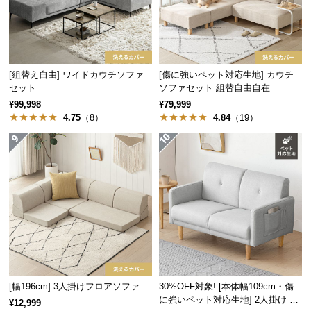
経
路
に
つ
い
[組替え自由] ワイドカウチソファ
[傷に強いペット対応生地] カウチ
セット
ソファセット 組替自由自在
て
¥99,998
¥79,999
4.75
（8）
4.84
（19）
返
品・
キ
ャ
ン
セ
ル
に
つ
い
て
[幅196cm] 3人掛けフロアソファ
30%OFF対象! [本体幅109cm・傷
に強いペット対応生地] 2人掛け コ
¥12,999