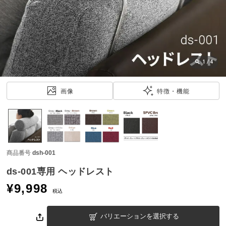
近
チ
ェ
ッ
ク
し
1
/
4
た
ア
画像
特徴・機能
イ
テ
ム
商品番号
dsh-001
特
集
ds-001専用 ヘッドレスト
一
¥
9,998
覧
税込
バリエーションを選択する
人