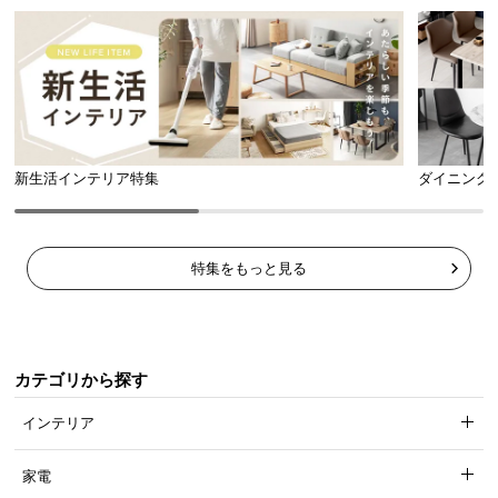
情
報
©
M
O
D
E
新生活インテリア特集
ダイニング
R
N
D
特集をもっと見る
E
C
O
C
o.,
カテゴリから探す
L
インテリア
t
d.
家電
A