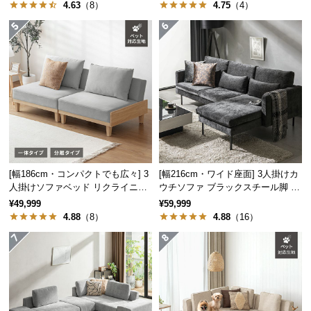
4.63
（8）
4.75
（4）
つ
い
て
開
梱
設
置
サ
ー
[幅186cm・コンパクトでも広々] 3
[幅216cm・ワイド座面] 3人掛けカ
ビ
人掛けソファベッド リクライニン
ウチソファ ブラックスチール脚 L
ス
グ 天然木フレーム 北欧
字 ホテルライク 高級感
¥49,999
¥59,999
に
4.88
（8）
4.88
（16）
つ
い
て
搬
入