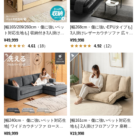
中
型
商
品
[幅165/209/260cm・傷に強いペッ
[幅268cm・傷に強いEPUタイプも]
の
ト対応生地も] 収納付き3人掛け多
3人掛けレザーカウチソファ 広々設
配
機能ソファ
計 高級感
¥49,999
¥99,998
送
4.61
（18）
4.92
（12）
に
つ
い
て
小
型
商
品
の
[幅240cm・ 傷に強いペット対応生
[幅161cm・傷に強いペット対応生
配
地] ワイドカウチソファ ロースタ
地も] 2人掛けフロアソファ 座椅子
送
イル
タイプ リクライニング
¥89,999
¥19,998
に