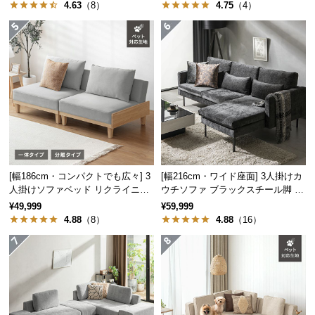
4.63
（8）
4.75
（4）
つ
い
て
開
梱
設
置
サ
ー
[幅186cm・コンパクトでも広々] 3
[幅216cm・ワイド座面] 3人掛けカ
ビ
人掛けソファベッド リクライニン
ウチソファ ブラックスチール脚 L
ス
グ 天然木フレーム 北欧
字 ホテルライク 高級感
¥49,999
¥59,999
に
4.88
（8）
4.88
（16）
つ
い
て
搬
入