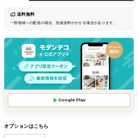
気
送料無料
ア
イ
一部地域への配送の場合、別途送料がかかる場合があります。
テ
ム
ラ
ン
キ
ン
グ
商
Google Play
品
カ
テ
ゴ
オプションはこちら
リ
か