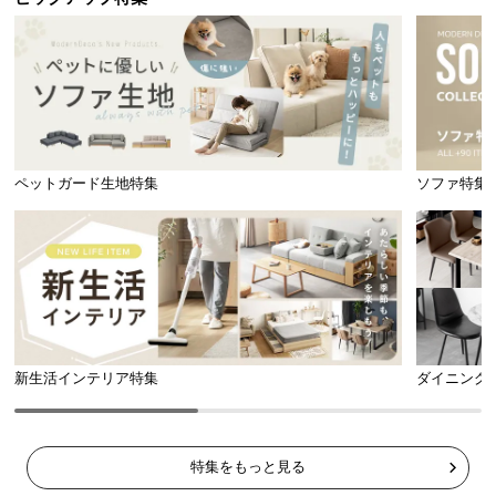
サ
ポ
ー
ト
お
ペットガード生地特集
ソファ特集
知
ら
せ
ブ
ロ
新生活インテリア特集
ダイニング
グ
特集をもっと見る
企
業