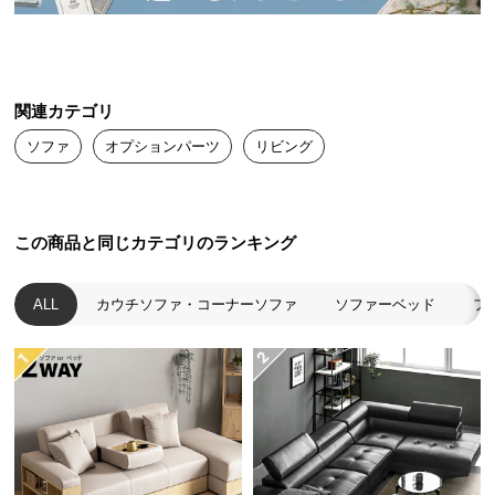
送
料
に
つ
関連カテゴリ
い
て
ソファ
オプションパーツ
リビング
大
型
この商品と同じカテゴリのランキング
商
品
の
ALL
カウチソファ・コーナーソファ
ソファーベッド
フ
配
送
に
つ
い
て