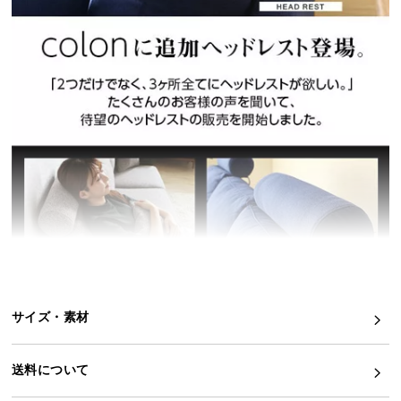
イ
ン
テ
リ
ア
コ
ー
デ
ィ
ネ
ー
ト
か
ら
サイズ・素材
探
す
送料について