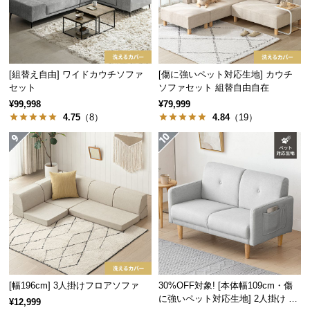
経
路
に
つ
い
[組替え自由] ワイドカウチソファ
[傷に強いペット対応生地] カウチ
セット
ソファセット 組替自由自在
て
¥99,998
¥79,999
4.75
（8）
4.84
（19）
返
品・
キ
ャ
ン
セ
ル
に
つ
い
て
[幅196cm] 3人掛けフロアソファ
30%OFF対象! [本体幅109cm・傷
に強いペット対応生地] 2人掛け コ
¥12,999