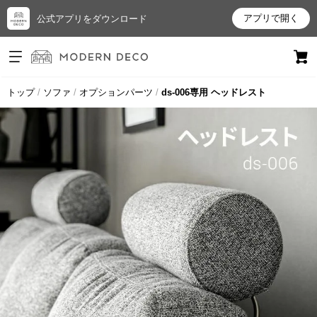
アプリで開く
公式アプリをダウンロード
ログイン
新規会員登録
トップ
ソファ
オプションパーツ
ds-006専用 ヘッドレスト
お
気
に
入
り
ア
イ
テ
ム
最