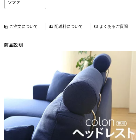
ソファ
ら
探
す
ご注文について
配送料について
よくあるご質問
イ
商品説明
ン
テ
リ
ア
テ
イ
ス
ト
か
ら
探
す