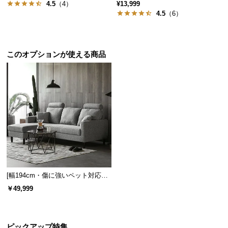
ンパクトソファ ポケット付き
保
4.5
（4）
¥13,999
4.5
（6）
証
に
つ
い
このオプションが使える商品
て
会
員
規
約
に
つ
い
て
[幅194cm・傷に強いペット対応生
地も] 3人掛けカウチソファ ヘッド
￥49,999
レスト付 レイアウト自由 広々設計
お
客
様
ピックアップ特集