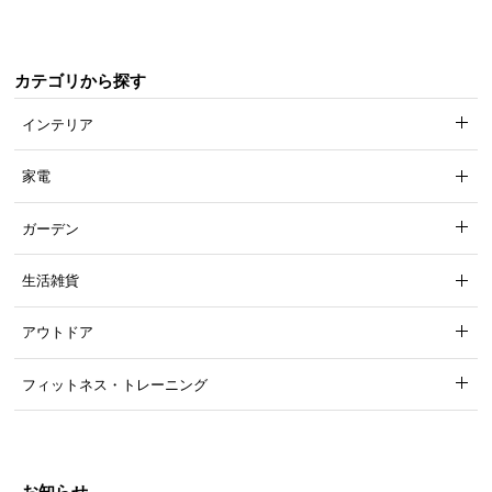
情
報
©
カテゴリから探す
M
O
インテリア
D
E
家電
R
N
ガーデン
D
E
生活雑貨
C
O
アウトドア
C
o.,
フィットネス・トレーニング
L
t
d.
A
お知らせ