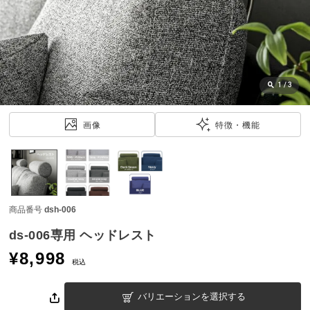
近
チ
ェ
ッ
ク
し
1
/
3
た
ア
画像
特徴・機能
イ
テ
ム
商品番号
dsh-006
特
集
ds-006専用 ヘッドレスト
一
¥
8,998
覧
税込
バリエーションを選択する
人