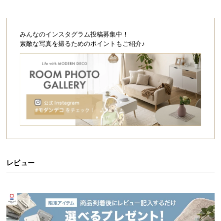
シ
ョ
ッ
みんなのインスタグラム投稿募集中！
ピ
素敵な写真を撮るためのポイントもご紹介♪
ン
グ
ガ
イ
ド
お
支
払
い
に
レビュー
つ
い
て
配