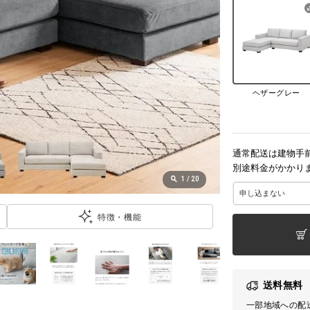
ヘザーグレー
通常配送は建物手
別途料金がかかり
1
/
20
特徴・機能
送料無料
一部地域への配