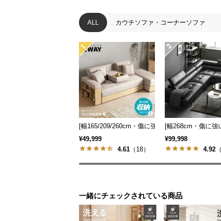
ALL
カウチソファ・コーナーソファ
[幅165/209/260cm・傷に強いペット対応生地
[幅268cm・傷に
¥49,999
¥99,998
4.61
（18）
4.92
（
一緒にチェックされている商品