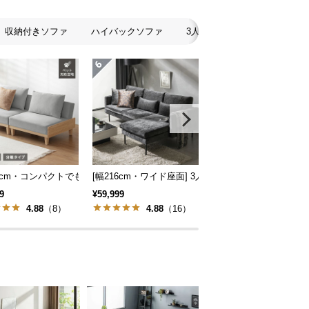
収納付きソファ
ハイバックソファ
3人掛けソファ
2人掛け
スタイル
地も] 2人掛けフロアソファ 座椅子タイプ リクライニング
86cm・コンパクトでも広々] 3人掛けソファベッド リクライニング 天然木フレ
[幅216cm・ワイド座面] 3人掛けカウチソファ ブラ
[組替え自由] ワイドカ
9
¥59,999
¥99,998
4.88
（8）
4.88
（16）
4.75
（8）