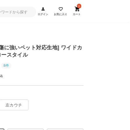
0
ログイン
お気に入り
カート
・ 傷に強いペット対応生地] ワイドカ
ロースタイル
8件
左カウチ