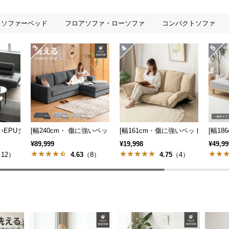
ソファーベッド
フロアソファ・ローソファ
コンパクトソファ
も] 収納付き3人掛け多機能ソファ
強いEPUタイプも] 3人掛けレザーカウチソファ 広々設計 高級感
[幅240cm・ 傷に強いペット対応生地] ワイドカウチソファ ロー
[幅161cm・傷に強いペット対応生
[幅1
¥89,999
¥19,998
¥49,99
12）
4.63
（8）
4.75
（4）