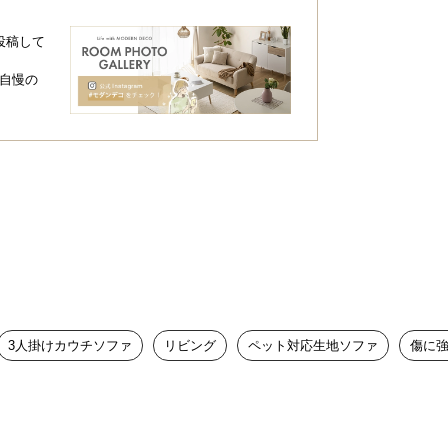
投稿して
自慢の
3人掛けカウチソファ
リビング
ペット対応生地ソファ
傷に