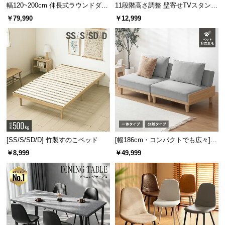
幅120~200cm 伸長式ラウンドダイ
11段階高さ調整 壁寄せTVスタンド
ニングテーブル 6人掛け 天然木突
キャスター付き 上下左右角度調節
￥79,990
￥12,999
板 美しい格子デザイン
機能
[SS/S/SD/D] 竹製すのこベッド
[幅186cm・コンパクトでも広々] 3
人掛けソファベッド リクライニン
￥8,999
￥49,999
グ 天然木フレーム 北欧