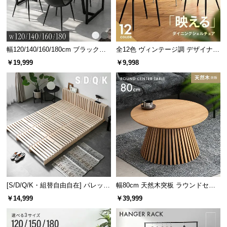
幅120/140/160/180cm ブラックフ
全12色 ヴィンテージ調 デザイナー
レーム ダイニング 大理石調 4人掛
ズシェルチェア
￥19,999
￥9,998
け
[S/D/Q/K・組替自由自在] パレット
幅80cm 天然木突板 ラウンドセン
ベッド 8/12/16枚セット
ターテーブル 美しい格子デザイン
￥14,999
￥39,999