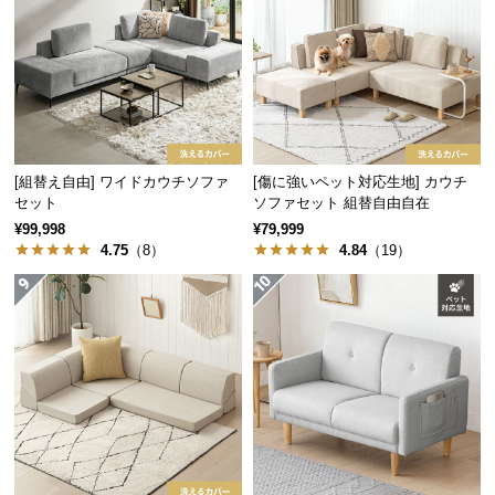
経
路
に
つ
い
て
[組替え自由] ワイドカウチソファ
[傷に強いペット対応生地] カウチ
返
セット
ソファセット 組替自由自在
品・
¥99,998
¥79,999
キ
4.75
（8）
4.84
（19）
ャ
こちらは
C（カウチ+2P+オットマン）セット
のペー
ン
ジです
セ
ル
に
つ
この商品の他の
セットタイプ
い
て