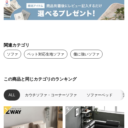
送
料
に
つ
い
て
関連カテゴリ
大
ソファ
ペット対応生地ソファ
傷に強いソファ
型
商
品
の
この商品と同じカテゴリのランキング
配
送
ALL
カウチソファ・コーナーソファ
ソファーベッド
フ
に
つ
い
て