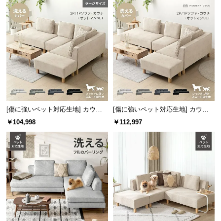
サ
ポ
ー
ト
お
知
ら
[傷に強いペット対応生地] カウチ
[傷に強いペット対応生地] カウチ
せ
ソファセット 組替自由自在（カウ
ソファセット 組替自由自在（カウ
￥104,998
￥112,997
チ+2P+オットマン） ラージサイズ
チ+2P+1P+オットマン）
ブ
ロ
グ
企
業