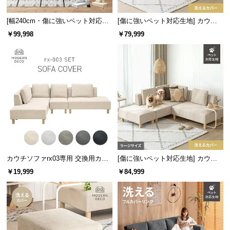
情
報
[幅240cm・傷に強いペット対応生
[傷に強いペット対応生地] カウチ
地] 3人掛けカウチソファ レイアウ
ソファセット 組替自由自在
©
￥99,998
￥79,999
ト自由 洗えるカバー
M
O
D
E
R
N
D
E
C
O
カウチソファrx03専用 交換用カバ
[傷に強いペット対応生地] カウチ
C
ー
ソファセット 組替自由自在 ラージ
￥19,999
￥84,999
o.,
サイズ
L
t
d.
A