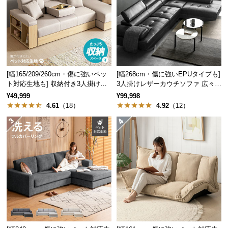
中
型
商
品
の
配
[幅165/209/260cm・傷に強いペッ
[幅268cm・傷に強いEPUタイプも]
送
ト対応生地も] 収納付き3人掛け多
3人掛けレザーカウチソファ 広々設
に
機能ソファ
計 高級感
¥49,999
¥99,998
つ
4.61
（18）
4.92
（12）
い
て
小
型
商
品
の
配
送
に