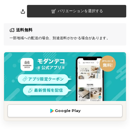
気
バリエーションを選択する
ア
イ
テ
送料無料
ム
一部地域への配送の場合、別途送料がかかる場合があります。
ラ
ン
キ
ン
グ
商
品
カ
テ
Google Play
ゴ
リ
か