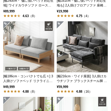
[幅240cm・ 傷に強いペット対応生
[幅161cm・傷に強いペット対応生
つ
地] ワイドカウチソファ ロースタ
地も] 2人掛けフロアソファ 座椅子
イル
タイプ リクライニング
い
¥89,999
¥19,998
4.63
（8）
4.75
（4）
て
開
梱
設
置
サ
ー
ビ
ス
に
[幅186cm・コンパクトでも広々] 3
[幅216cm・ワイド座面] 3人掛けカ
つ
人掛けソファベッド リクライニン
ウチソファ ブラックスチール脚 L
い
グ 天然木フレーム 北欧
字 ホテルライク 高級感
¥49,999
¥59,999
て
4.88
（8）
4.88
（16）
搬
入