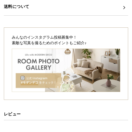
シ
送料について
ョ
ッ
ピ
ン
グ
みんなのインスタグラム投稿募集中！
ガ
素敵な写真を撮るためのポイントもご紹介♪
イ
ド
お
支
払
い
に
つ
い
レビュー
て
配