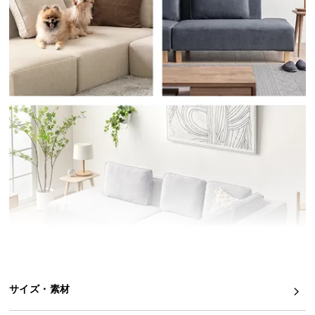
イ
ン
テ
リ
ア
コ
ー
デ
ィ
ネ
ー
ト
か
ら
探
す
サイズ・素材