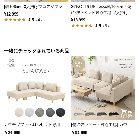
保
[幅196cm] 3人掛けフロアソファ
30%OFF対象! [本体幅109cm・傷
証
に強いペット対応生地] 2人掛け コ
¥12,999
に
ンパクトソファ ポケット付き
4.5
（4）
¥13,999
つ
A セット
B セット
D セット
4.5
（6）
い
て
一緒にチェックされている商品
会
員
規
約
に
つ
い
て
お
カウチソファrx03 Cセット専用 交
[傷に強いペット対応生地] カウチ
換用カバー カウチ+2P+オットマン
ソファセット 組替自由自在（カウ
客
￥24,998
￥99,998
チ+2P+1P）
様