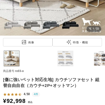
近
チ
ェ
ッ
ク
し
1
/
22
た
ア
画像
特徴・機能
イ
テ
ム
商品番号
rx03-o
特
集
[傷に強いペット対応生地] カウチソファセット 組
一
替自由自在（カウチ+2P+オットマン）
覧
4.50
4件
¥
92,998
税込
人