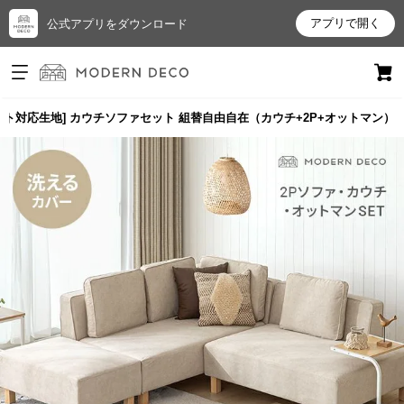
アプリで開く
公式アプリをダウンロード
ログイン
新規会員登録
ット対応生地] カウチソファセット 組替自由自在（カウチ+2P+オットマン）
お
気
に
入
り
ア
イ
テ
ム
最