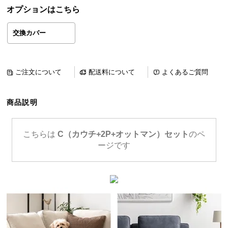
ら
オプションはこちら
探
す
交換カバー
イ
ご注文について
配送料について
よくあるご質問
ン
テ
商品説明
リ
ア
テ
こちらは
C（カウチ+2P+オットマン）セット
のペ
イ
ージです
ス
ト
か
ら
探
す