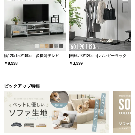
幅120/150/180cm 多機能テレビボ
[幅60/90/120cm] ハンガーラック
ード 木目/石目調 オープン収納・
スチール 4段階高さ調節 サイドフ
￥9,998
￥3,999
引き出し収納付き
ック オープンラック シンプル
ピックアップ特集