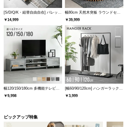
[S/D/Q/K・組替自由自在] パレット
幅80cm 天然木突板 ラウンドセン
ベッド 8/12/16枚セット
ターテーブル 美しい格子デザイン
￥14,999
￥39,999
幅120/150/180cm 多機能テレビボ
[幅60/90/120cm] ハンガーラック
ード 木目/石目調 オープン収納・
スチール 4段階高さ調節 サイドフ
￥9,998
￥3,999
引き出し収納付き
ック オープンラック シンプル
ピックアップ特集