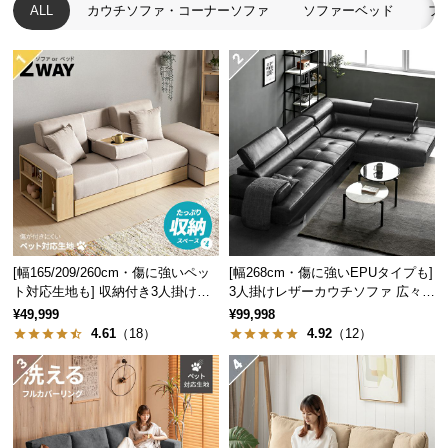
中
ALL
カウチソファ・コーナーソファ
ソファーベッド
フ
型
商
品
の
配
送
に
つ
い
て
[幅165/209/260cm・傷に強いペッ
[幅268cm・傷に強いEPUタイプも]
小
ト対応生地も] 収納付き3人掛け多
3人掛けレザーカウチソファ 広々設
型
機能ソファ
計 高級感
¥49,999
¥99,998
商
4.61
（18）
4.92
（12）
品
の
配
送
に