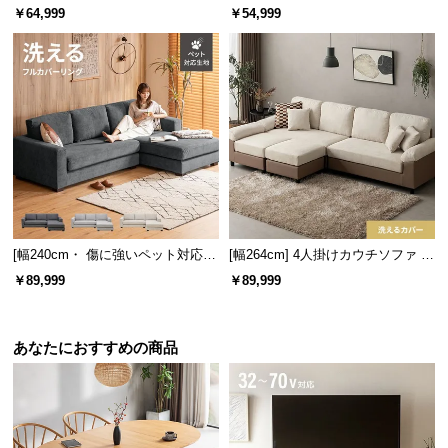
l
けソファ 傷に強いペット対応生地
けソファ メランジタイプ
￥64,999
￥54,999
タイプ
l
[幅240cm・ 傷に強いペット対応生
[幅264cm] 4人掛けカウチソファ L
地] ワイドカウチソファ ロースタ
字 最大6人掛け ビッグサイズ ソフ
￥89,999
￥89,999
イル
ァセット レイアウト自由
あなたにおすすめの商品