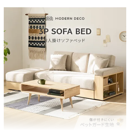
イ
ン
テ
リ
ア
コ
ー
デ
ィ
ネ
ー
ト
か
ら
探
す