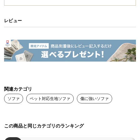
送
料
に
レビュー
つ
い
て
大
型
商
品
の
関連カテゴリ
配
ソファ
ペット対応生地ソファ
傷に強いソファ
送
に
つ
い
この商品と同じカテゴリのランキング
て