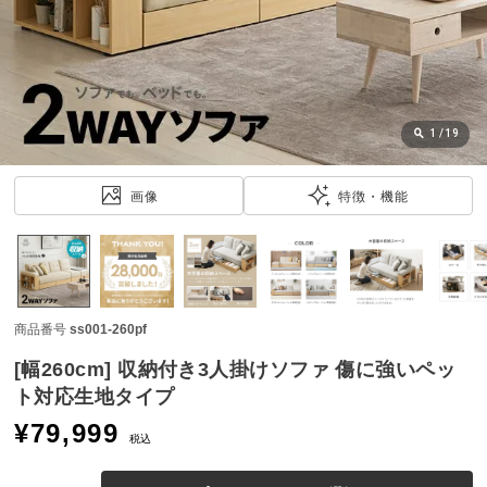
近
チ
ェ
ッ
ク
し
1
/
19
た
ア
画像
特徴・機能
イ
テ
ム
商品番号
ss001-260pf
特
集
[幅260cm] 収納付き3人掛けソファ 傷に強いペッ
一
ト対応生地タイプ
覧
¥
79,999
税込
人