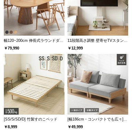
幅120~200cm 伸長式ラウンドダイ
11段階高さ調整 壁寄せTVスタンド
ニングテーブル 6人掛け 天然木突
キャスター付き 上下左右角度調節
￥79,990
￥12,999
板 美しい格子デザイン
機能
[SS/S/SD/D] 竹製すのこベッド
[幅186cm・コンパクトでも広々] 3
人掛けソファベッド リクライニン
￥8,999
￥49,999
グ 天然木フレーム 北欧