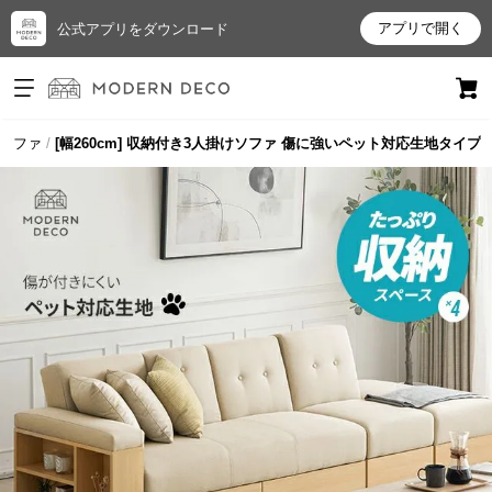
アプリで開く
公式アプリをダウンロード
ログイン
新規会員登録
ソファ
[幅260cm] 収納付き3人掛けソファ 傷に強いペット対応生地タイプ
お
気
に
入
り
ア
イ
テ
ム
最