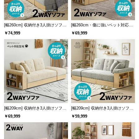
サ
ポ
ー
[幅260cm] 収納付き3人掛けソファ
[幅260cm・傷に強いペット対応生
ト
メランジファブリックタイプ
地も] 収納付き3人掛け多機能ソフ
￥74,999
￥69,999
ァ
お
知
ら
せ
ブ
ロ
[幅209cm] 収納付き3人掛けソファ
[幅209cm] 収納付き3人掛けソファ
グ
傷に強いペット対応生地タイプ
メランジファブリックタイプ
￥69,999
￥59,999
企
業