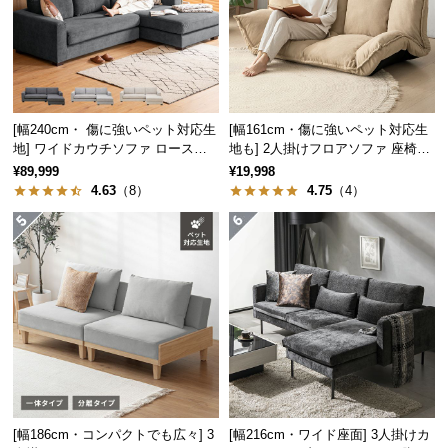
つ
い
て
開
[幅240cm・ 傷に強いペット対応生
[幅161cm・傷に強いペット対応生
梱
地] ワイドカウチソファ ロースタ
地も] 2人掛けフロアソファ 座椅子
設
イル
タイプ リクライニング
¥89,999
¥19,998
置
4.63
（8）
4.75
（4）
サ
ー
ビ
ス
に
つ
い
て
搬
[幅186cm・コンパクトでも広々] 3
[幅216cm・ワイド座面] 3人掛けカ
入