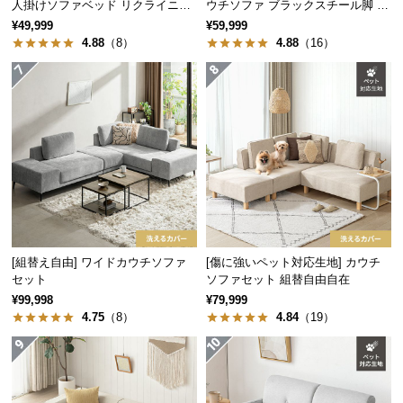
人掛けソファベッド リクライニン
ウチソファ ブラックスチール脚 L
経
グ 天然木フレーム 北欧
字 ホテルライク 高級感
¥49,999
¥59,999
路
4.88
（8）
4.88
（16）
に
つ
い
て
返
品・
キ
ャ
ン
セ
[組替え自由] ワイドカウチソファ
[傷に強いペット対応生地] カウチ
セット
ソファセット 組替自由自在
ル
¥99,998
¥79,999
に
4.75
（8）
4.84
（19）
つ
い
て