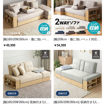
情
報
©
M
O
D
E
[幅165/209/260cm・傷に強いペッ
[幅209cm・傷に強いペット対応生
R
ト対応生地も] 収納付き3人掛け多
地も] 収納付き3人掛け多機能ソフ
￥49,999
￥54,999
N
機能ソファ
ァ
D
E
C
O
C
o.,
L
t
d.
A
[幅165/209/260cm] 収納付き3人掛
[幅165/209/260cm] 収納付き3人掛