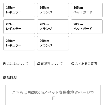
ら
165cm
165cm
165cm
探
レギュラー
メランジ
ペットガード
す
209cm
209cm
209cm
レギュラー
メランジ
ペットガード
イ
ン
260cm
260cm
テ
レギュラー
メランジ
リ
ア
テ
ご注文について
配送料について
よくあるご質問
イ
ス
ト
商品説明
か
ら
探
こちらは
幅260cm／ペット専用生地
のページで
す
す