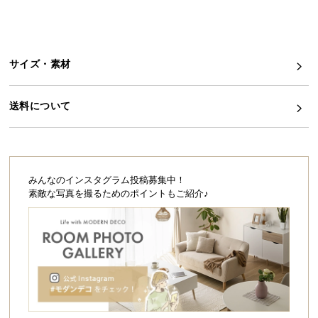
シ
ョ
ッ
ピ
サイズ・素材
ン
グ
ガ
送料について
イ
ド
お
みんなのインスタグラム投稿募集中！
支
素敵な写真を撮るためのポイントもご紹介♪
払
い
に
つ
い
て
配