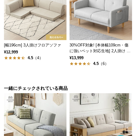
保
証
に
つ
い
て
[幅196cm] 3人掛けフロアソファ
30%OFF対象! [本体幅109cm・傷
会
に強いペット対応生地] 2人掛け コ
¥12,999
ンパクトソファ ポケット付き
員
4.5
（4）
¥13,999
4.5
（6）
規
約
に
つ
一緒にチェックされている商品
い
て
お
客
様