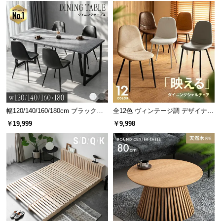
幅120/140/160/180cm ブラックフ
全12色 ヴィンテージ調 デザイナー
レーム ダイニング 大理石調 4人掛
ズシェルチェア
￥19,999
￥9,998
け