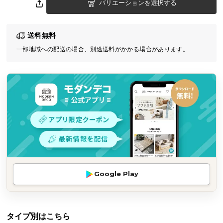
バリエーションを選択する
気
ア
イ
送料無料
テ
一部地域への配送の場合、別途送料がかかる場合があります。
ム
ラ
ン
キ
ン
グ
商
品
カ
Google Play
テ
ゴ
リ
タイプ別はこちら
か