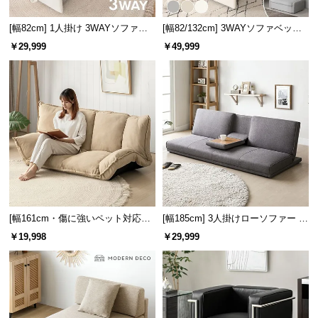
[幅82cm] 1人掛け 3WAYソファベ
[幅82/132cm] 3WAYソファベッド
ッド ワンタッチで切り替え
ワンタッチで切り替え
￥29,999
￥49,999
[幅161cm・傷に強いペット対応生
[幅185cm] 3人掛けローソファー リ
地も] 2人掛けフロアソファ 座椅子
クライニング 格納式テーブル付き
￥19,998
￥29,999
タイプ リクライニング
アームレスフロアソファ