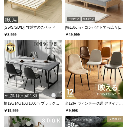
[SS/S/SD/D] 竹製すのこベッド
[幅186cm・コンパクトでも広々] 3
人掛けソファベッド リクライニン
￥8,999
￥49,999
グ 天然木フレーム 北欧
幅120/140/160/180cm ブラックフ
全12色 ヴィンテージ調 デザイナー
レーム ダイニング 大理石調 4人掛
ズシェルチェア
￥19,999
￥9,998
け