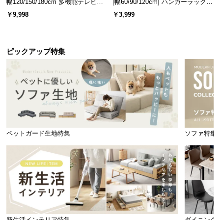
幅120/150/180cm 多機能テレビボ
[幅60/90/120cm] ハンガーラック
ード 木目/石目調 オープン収納・
スチール 4段階高さ調節 サイドフ
￥9,998
￥3,999
引き出し収納付き
ック オープンラック シンプル
ピックアップ特集
ペットガード生地特集
ソファ特集
新生活インテリア特集
ダイニング