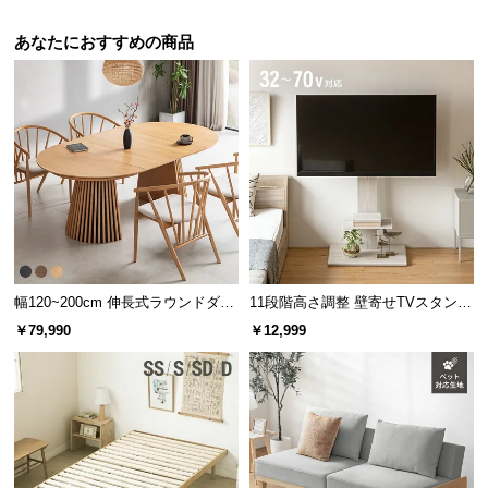
あなたにおすすめの商品
幅120~200cm 伸長式ラウンドダイ
11段階高さ調整 壁寄せTVスタンド
ニングテーブル 6人掛け 天然木突
キャスター付き 上下左右角度調節
￥79,990
￥12,999
板 美しい格子デザイン
機能