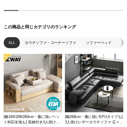
経
路
に
つ
この商品と同じカテゴリのランキング
い
て
ALL
カウチソファ・コーナーソファ
ソファーベッド
フ
返
品・
キ
ャ
ン
セ
ル
に
つ
い
て
[幅165/209/260cm・傷に強いペッ
[幅268cm・傷に強いEPUタイプも]
ト対応生地も] 収納付き3人掛け多
3人掛けレザーカウチソファ 広々設