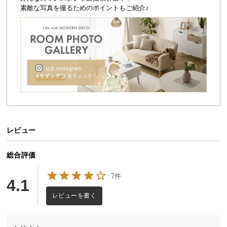
シ
素敵な写真を撮るためのポイントもご紹介♪
ョ
ッ
ピ
ン
グ
ガ
イ
ド
お
支
レビュー
払
い
総合評価
に
7件
つ
4.1
い
レビューを書く
て
配