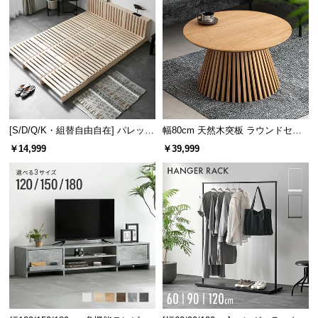
[S/D/Q/K・組替自由自在] パレット
幅80cm 天然木突板 ラウンドセン
ベッド 8/12/16枚セット
ターテーブル 美しい格子デザイン
￥14,999
￥39,999