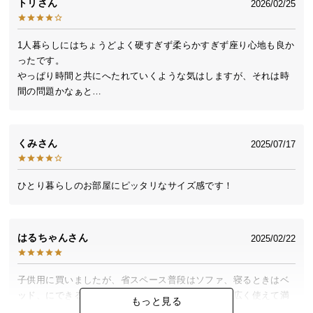
トリ
2026/02/25
送
料
に
1人暮らしにはちょうどよく硬すぎず柔らかすぎず座り心地も良か
つ
ったです。

い
やっぱり時間と共にへたれていくような気はしますが、それは時
間の問題かなぁと…
て
大
型
くみ
2025/07/17
商
品
ひとり暮らしのお部屋にピッタリなサイズ感です！
の
配
送
はるちゃん
に
2025/02/22
つ
い
子供用に買いましたが、省スペース普段はソファ、寝るときはベ
て
ッド、にできるのでただでさえ物が多い子供部屋が広く使えて満
もっと見る
足してます