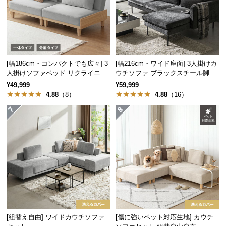
サ
ポ
ー
ト
[幅186cm・コンパクトでも広々] 3
[幅216cm・ワイド座面] 3人掛けカ
人掛けソファベッド リクライニン
ウチソファ ブラックスチール脚 L
お
グ 天然木フレーム 北欧
字 ホテルライク 高級感
¥49,999
¥59,999
知
4.88
（8）
4.88
（16）
ら
せ
ブ
ロ
グ
企
[組替え自由] ワイドカウチソファ
[傷に強いペット対応生地] カウチ
業