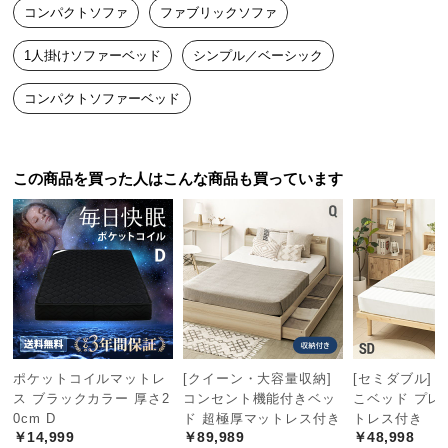
コンパクトソファ
ファブリックソファ
つ
い
1人掛けソファーベッド
シンプル／ベーシック
て
コンパクトソファーベッド
開
梱
設
この商品を買った人はこんな商品も買っています
置
サ
ー
ビ
ス
に
つ
い
て
ポケットコイルマットレ
[クイーン・大容量収納]
[セミダブル] 
ス ブラックカラー 厚さ2
コンセント機能付きベッ
こベッド プレ
搬
0cm D
ド 超極厚マットレス付き
トレス付き
￥14,999
￥89,989
￥48,998
入