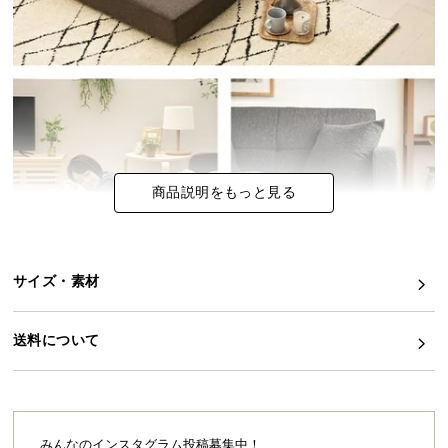
イ
ン
テ
リ
ア
コ
ー
商品説明をもっと見る
デ
ィ
ネ
ー
サイズ・素材
ト
か
ら
送料について
探
す
みんなのインスタグラム投稿募集中！