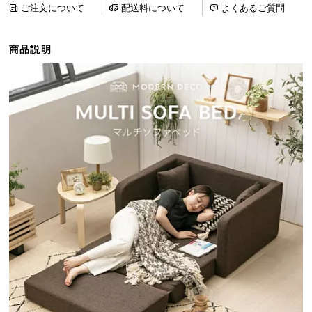
ご注文について
配送料について
よくあるご質問
ら
探
す
商品説明
イ
ン
テ
リ
ア
テ
イ
ス
ト
か
ら
探
す