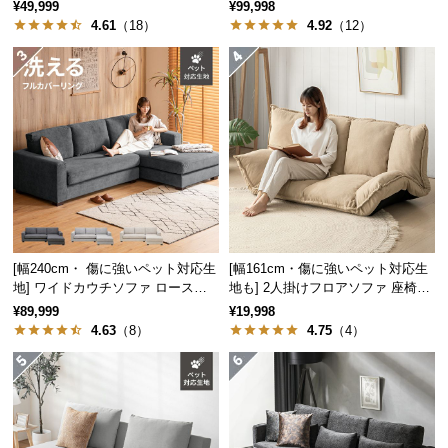
機能ソファ
計 高級感
保
¥49,999
¥99,998
4.61
（18）
4.92
（12）
証
に
つ
い
て
会
員
規
約
に
[幅240cm・ 傷に強いペット対応生
[幅161cm・傷に強いペット対応生
つ
地] ワイドカウチソファ ロースタ
地も] 2人掛けフロアソファ 座椅子
い
イル
タイプ リクライニング
¥89,999
¥19,998
て
4.63
（8）
4.75
（4）
お
客
様