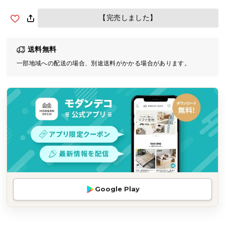
気
【完売しました】
ア
イ
テ
送料無料
ム
一部地域への配送の場合、別途送料がかかる場合があります。
ラ
ン
キ
ン
グ
商
品
カ
テ
Google Play
ゴ
リ
か