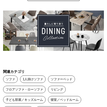
中
型
商
こーたろ
2023/12/20
品
の
配
ソファとしても充分な品質で、生活の質が上がりました。

送
値段以上の価値があるかと思います。
に
つ
い
ピンガ
2023/08/21
て
小
画像の見た目通り良かったと思います。

関連カテゴリ
型
座り心地いいと思います。
商
ソファ
1人掛けソファ
ソファーベッド
品
フロアソファ・ローソファ
リビング
の
配
子ども部屋／キッズルーム
寝室／ベッドルーム
送
に