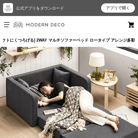
アプリで開く
公式アプリをダウンロード
ログイン
新規会員登録
ンパクトにくつろげる] 2WAY マルチソファーベッド ロータイプ アレンジ多彩
お
気
に
入
り
ア
イ
テ
ム
最