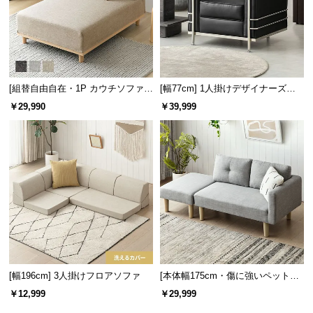
[組替自由自在・1P カウチソファ]
[幅77cm] 1人掛けデザイナーズソ
モジュールソファ アームレス 天然
ファ ル・コルビジェ LC2 名作 リ
￥29,990
￥39,999
木脚 洗えるカバー
プロダクト
[幅196cm] 3人掛けフロアソファ
[本体幅175cm・傷に強いペット対
応生地も] 2人掛けソファーベッド
￥12,999
￥29,999
レイアウト自由 カウチ