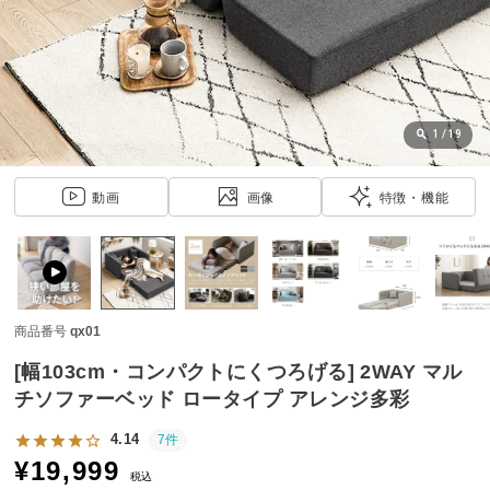
近
チ
ェ
ッ
ク
し
1
/
19
た
ア
動画
画像
特徴・機能
イ
テ
ム
商品番号
qx01
特
集
[幅103cm・コンパクトにくつろげる] 2WAY マル
一
チソファーベッド ロータイプ アレンジ多彩
覧
4.14
7件
¥
19,999
税込
人