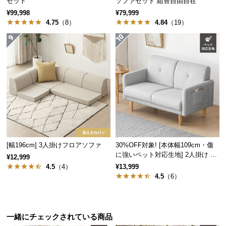
セット
ソファセット 組替自由自在
情
報
¥99,998
¥79,999
4.75
（8）
4.84
（19）
©
M
O
D
E
R
N
D
E
C
[幅196cm] 3人掛けフロアソファ
30%OFF対象! [本体幅109cm・傷
O
に強いペット対応生地] 2人掛け コ
¥12,999
C
ンパクトソファ ポケット付き
4.5
（4）
¥13,999
o.,
4.5
（6）
L
t
d.
A
一緒にチェックされている商品