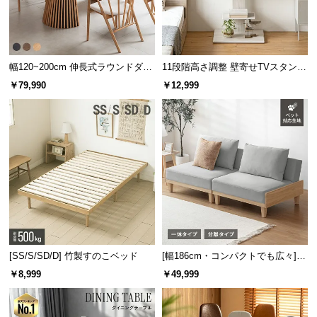
中
型
商
品
幅120~200cm 伸長式ラウンドダイ
11段階高さ調整 壁寄せTVスタンド
の
ニングテーブル 6人掛け 天然木突
キャスター付き 上下左右角度調節
￥79,990
￥12,999
配
板 美しい格子デザイン
機能
送
に
つ
い
て
小
型
商
品
[SS/S/SD/D] 竹製すのこベッド
[幅186cm・コンパクトでも広々] 3
の
人掛けソファベッド リクライニン
￥8,999
￥49,999
グ 天然木フレーム 北欧
配
送
に