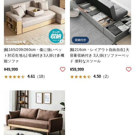
イ
ン
テ
リ
ア
コ
[幅165/209/260cm・傷に強いペッ
[幅216cm・レイアウト自由自在] 大
ー
ト対応生地も] 収納付き3人掛け多機
容量収納付き 3人掛けソファーベッ
デ
能ソファ
ド 便利なスツール
ィ
¥
49,999
¥
59,999
ネ
4.61
（18）
4.50
（2）
ー
ト
か
ら
探
す