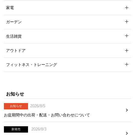
保
家電
証
に
ガーデン
つ
い
て
生活雑貨
会
アウトドア
員
規
フィットネス・トレーニング
約
に
つ
い
お知らせ
て
2026/8/5
お知らせ
お盆期間中の出荷・配送・お問い合わせについて
お
客
2026/8/3
新発売
様