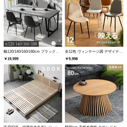
つ
い
て
開
梱
設
幅120/140/160/180cm ブラックフ
全12色 ヴィンテージ調 デザイナー
置
レーム ダイニング 大理石調 4人掛
ズシェルチェア
サ
￥19,999
￥9,998
け
ー
ビ
ス
に
つ
い
て
搬
入