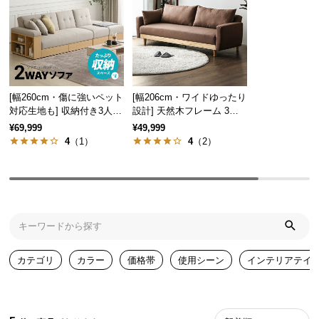
気
ア
イ
テ
ム
[幅260cm・傷に強いペット
[幅206cm・ワイドゆったり
ラ
対応生地も] 収納付き3人掛
設計] 天然木フレーム 3人
ン
け多機能ソファ
掛けソファーベッド フラッ
¥69,999
¥49,999
キ
トになる
4
（1）
4
（2）
ン
グ
商
品
カ
カテゴリ
カラー
価格帯
使用シーン
インテリアテイ
テ
ゴ
リ
か