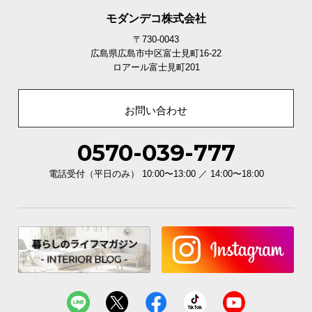
情
報
モダンデコ株式会社
〒730-0043
©
広島県広島市中区富士見町16-22
M
ロアール富士見町201
O
D
E
お問い合わせ
R
N
0570-039-777
D
E
電話受付（平日のみ） 10:00〜13:00 ／ 14:00〜18:00
C
O
C
o.,
L
t
d.
A