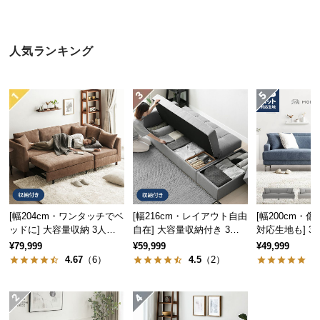
近
チ
ェ
人気ランキング
ッ
ク
し
た
ア
イ
テ
ム
[幅204cm・ワンタッチでベ
[幅216cm・レイアウト自由
[幅200cm・
特
ッドに] 大容量収納 3人掛
自在] 大容量収納付き 3人
対応生地も] 
集
けソファーベッド 1P切り
掛けソファーベッド 便利な
ートソファ ご
¥79,999
¥59,999
¥49,999
一
離し可能
スツール
ったりサイズ
4.67
（6）
4.5
（2）
4
覧
人