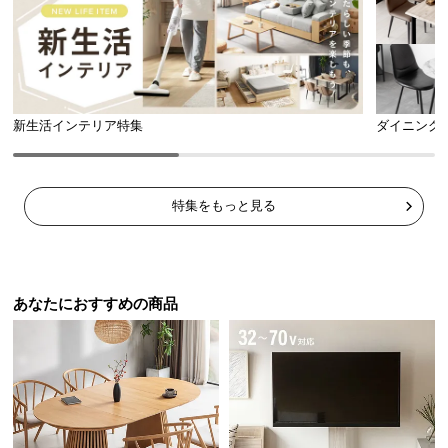
送
料
に
つ
い
新生活インテリア特集
ダイニング
て
大
型
特集をもっと見る
商
品
の
配
あなたにおすすめの商品
送
に
つ
い
て