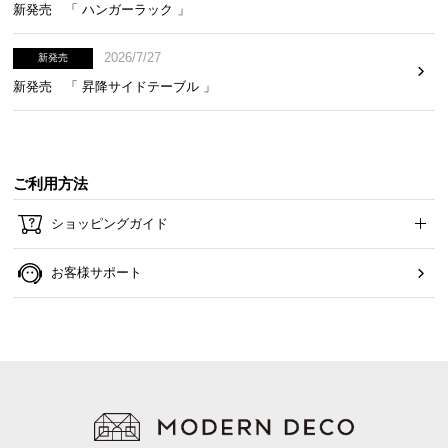
新発売 「 ハンガーラック 」
サ
ポ
2026/7/27
新発売
ー
新発売 「 昇降サイドテーブル 」
ト
お
ご利用方法
知
ら
ショッピングガイド
せ
お客様サポート
ブ
ロ
グ
企
業