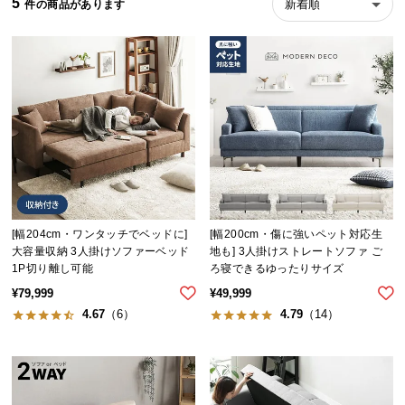
5
新着順
ら
探
す
イ
ン
テ
リ
ア
テ
[幅204cm・ワンタッチでベッドに]
[幅200cm・傷に強いペット対応生
イ
大容量収納 3人掛けソファーベッド
地も] 3人掛けストレートソファ ご
ス
1P切り離し可能
ろ寝できるゆったりサイズ
ト
¥
79,999
¥
49,999
か
4.67
（6）
4.79
（14）
ら
探
す