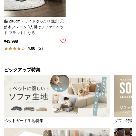
シ
ョ
ッ
ピ
[幅206cm・ワイドゆったり設計] 天
然木フレーム 3人掛けソファーベッ
ン
ド フラットになる
グ
¥
49,999
ガ
4.00
（2）
イ
ド
ピックアップ特集
お
支
払
い
に
つ
い
て
ペットガード生地特集
ソファ特集
配