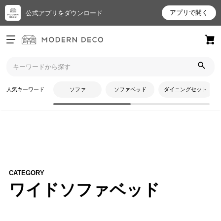
アプリで開く
公式アプリをダウンロード
ログイン
新規会員登録
トップ
ソファ
ソファーベッド
ワイドソファベッド
お
人気キーワード
ソファ
ソファベッド
ダイニングセット
気
に
入
り
ア
イ
テ
CATEGORY
ム
ワイドソファベッド
最