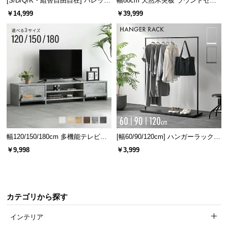
[S/D/Q/K・組替自由自在] パレット
幅80cm 天然木突板 ラウンドセン
経
ベッド 8/12/16枚セット
ターテーブル 美しい格子デザイン
￥14,999
￥39,999
路
に
つ
い
て
返
品・
キ
ャ
ン
幅120/150/180cm 多機能テレビボ
[幅60/90/120cm] ハンガーラック
ード 木目/石目調 オープン収納・
スチール 4段階高さ調節 サイドフ
セ
￥9,998
￥3,999
引き出し収納付き
ック オープンラック シンプル
ル
に
つ
い
カテゴリから探す
て
インテリア