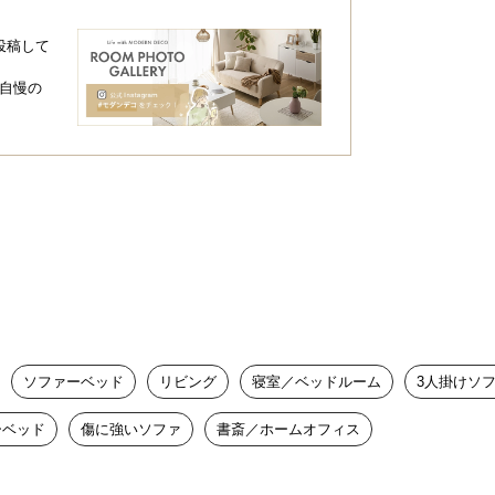
投稿して
自慢の
ソファーベッド
リビング
寝室／ベッドルーム
3人掛けソ
ーベッド
傷に強いソファ
書斎／ホームオフィス