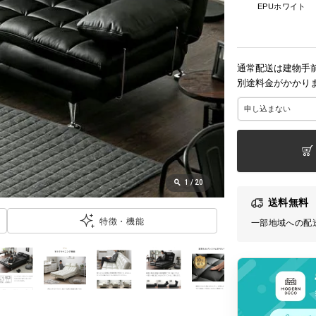
EPUホワイト
通常配送は建物手
別途料金がかかり
1
/
20
送料無料
特徴・機能
一部地域への配