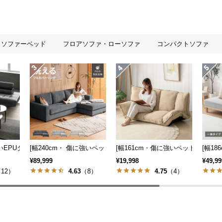
ソファーベッド
フロアソファ・ローソファ
コンパクトソファ
も] 収納付き3人掛け多機能ソファ
強いEPUタイプも] 3人掛けレザーカウチソファ 広々設計 高級感
[幅240cm・ 傷に強いペット対応生地] ワイドカウチソファ ロー
[幅161cm・傷に強いペット対応生
[幅1
¥89,999
¥19,998
¥49,99
12）
4.63
（8）
4.75
（4）