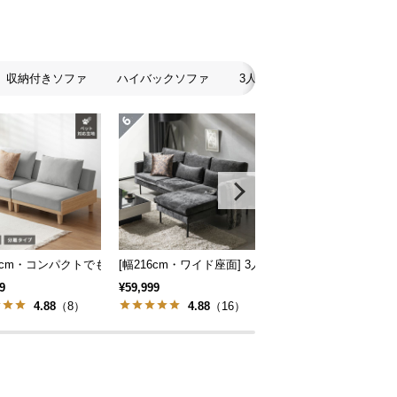
収納付きソファ
ハイバックソファ
3人掛けソファ
2人掛け
スタイル
地も] 2人掛けフロアソファ 座椅子タイプ リクライニング
86cm・コンパクトでも広々] 3人掛けソファベッド リクライニング 天然木フレ
[幅216cm・ワイド座面] 3人掛けカウチソファ ブラ
[組替え自由] ワイドカ
9
¥59,999
¥99,998
4.88
（8）
4.88
（16）
4.75
（8）