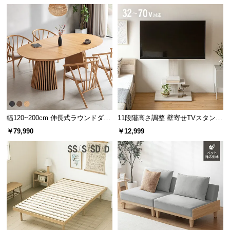
幅120~200cm 伸長式ラウンドダイ
11段階高さ調整 壁寄せTVスタンド
ニングテーブル 6人掛け 天然木突
キャスター付き 上下左右角度調節
￥79,990
￥12,999
板 美しい格子デザイン
機能