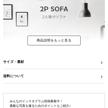
イ
ン
テ
リ
ア
コ
商品説明をもっと見る
ー
デ
ィ
ネ
サイズ・素材
ー
ト
か
送料について
ら
探
す
みんなのインスタグラム投稿募集中！
素敵な写真を撮るためのポイントもご紹介♪