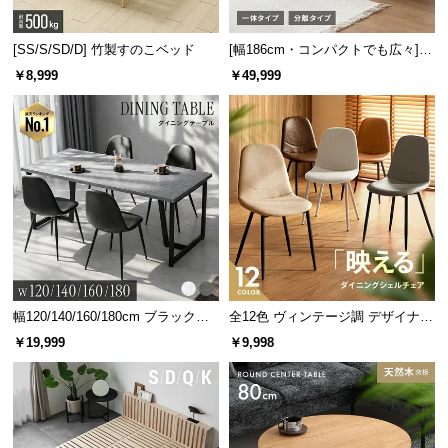
[SS/S/SD/D] 竹製すのこベッド
[幅186cm・コンパクトでも広々] 3
人掛けソファベッド リクライニン
￥8,999
￥49,999
グ 天然木フレーム 北欧
幅120/140/160/180cm ブラックフ
全12色 ヴィンテージ調 デザイナー
レーム ダイニング 大理石調 4人掛
ズシェルチェア
￥19,999
￥9,998
け