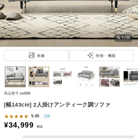
近
チ
ェ
ッ
ク
し
1
/
20
た
ア
画像
特徴・機能
イ
テ
ム
商品番号
ss006
特
集
[幅143cm] 2人掛けアンティーク調ソファ
一
覧
5.00
1件
¥
34,999
税込
人