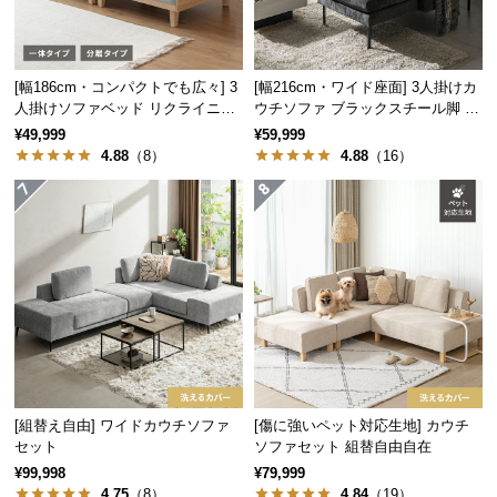
保
証
に
つ
[幅186cm・コンパクトでも広々] 3
[幅216cm・ワイド座面] 3人掛けカ
い
人掛けソファベッド リクライニン
ウチソファ ブラックスチール脚 L
グ 天然木フレーム 北欧
字 ホテルライク 高級感
て
¥49,999
¥59,999
4.88
（8）
4.88
（16）
会
員
規
約
に
つ
い
て
[組替え自由] ワイドカウチソファ
[傷に強いペット対応生地] カウチ
お
セット
ソファセット 組替自由自在
客
¥99,998
¥79,999
4.75
（8）
4.84
（19）
様