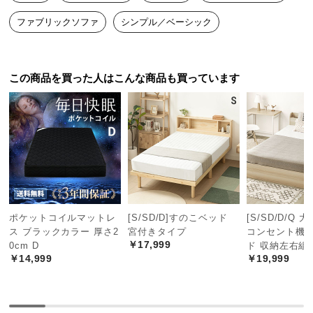
中
型
ファブリックソファ
シンプル／ベーシック
商
品
の
この商品を買った人はこんな商品も買っています
配
送
に
つ
い
て
小
型
ポケットコイルマットレ
[S/SD/D]すのこベッド
[S/SD/D/Q 
商
ス ブラックカラー 厚さ2
宮付きタイプ
コンセント機
￥17,999
0cm D
ド 収納左右組
品
￥14,999
￥19,999
の
配
送
に