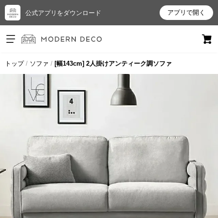
アプリで開く
公式アプリをダウンロード
ログイン
新規会員登録
トップ
ソファ
[幅143cm] 2人掛けアンティーク調ソファ
お
気
に
入
り
ア
イ
テ
ム
最