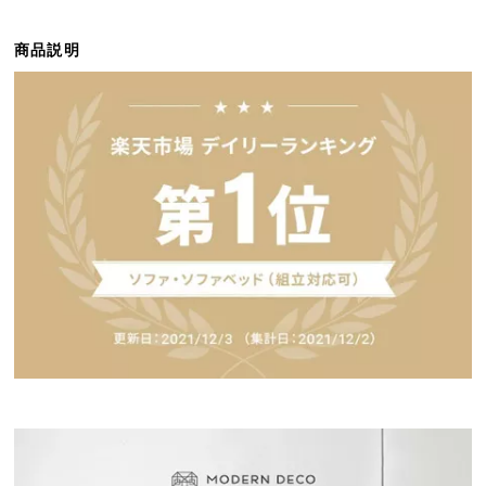
ら
探
商品説明
す
イ
ン
テ
リ
ア
テ
イ
ス
ト
か
ら
探
す