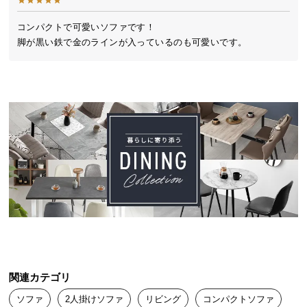
送
料
コンパクトで可愛いソファです！

脚が黒い鉄で金のラインが入っているのも可愛いです。
に
つ
い
て
大
型
商
品
の
配
送
に
つ
い
関連カテゴリ
て
ソファ
2人掛けソファ
リビング
コンパクトソファ