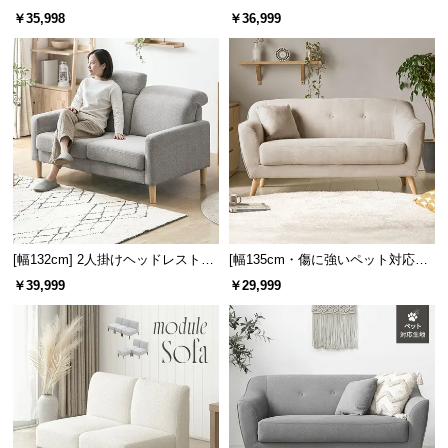
l
けモダンソファ ブラックスチール
ソファ
￥35,998
￥36,999
l
脚 ホテルライク 高級感
[幅132cm] 2人掛けヘッドレスト付
[幅135cm・傷に強いペット対応生
きソファ
地も] 天然木脚 2人掛けコンパクト
￥39,999
￥29,999
ソファ 北欧風