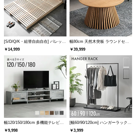
[S/D/Q/K・組替自由自在] パレット
幅80cm 天然木突板 ラウンドセン
ベッド 8/12/16枚セット
ターテーブル 美しい格子デザイン
￥14,999
￥39,999
幅120/150/180cm 多機能テレビボ
[幅60/90/120cm] ハンガーラック
ード 木目/石目調 オープン収納・
スチール 4段階高さ調節 サイドフ
￥9,998
￥3,999
引き出し収納付き
ック オープンラック シンプル