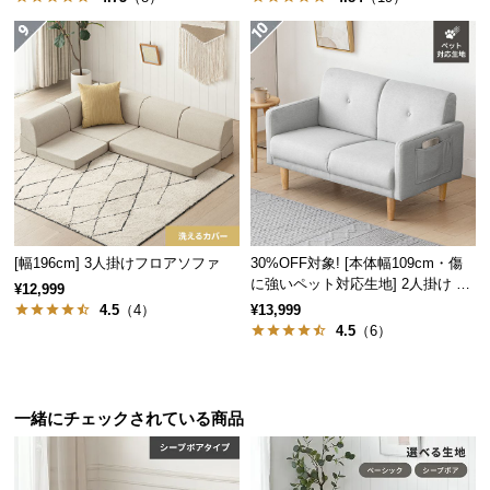
サ
ポ
ー
ト
お
知
ら
せ
[幅196cm] 3人掛けフロアソファ
30%OFF対象! [本体幅109cm・傷
に強いペット対応生地] 2人掛け コ
¥12,999
ンパクトソファ ポケット付き
4.5
（4）
¥13,999
4.5
（6）
ブ
ロ
グ
一緒にチェックされている商品
企
業