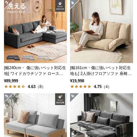
経
路
に
つ
い
て
返
品・
キ
[幅240cm・ 傷に強いペット対応生
[幅161cm・傷に強いペット対応生
地] ワイドカウチソファ ロースタ
地も] 2人掛けフロアソファ 座椅子
ャ
イル
タイプ リクライニング
¥89,999
¥19,998
ン
4.63
（8）
4.75
（4）
セ
ル
に
つ
い
て