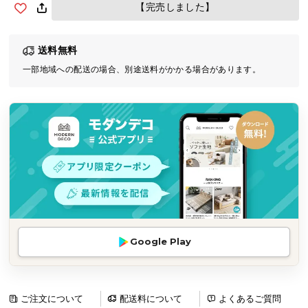
【完売しました】
気
ア
イ
送料無料
テ
一部地域への配送の場合、別途送料がかかる場合があります。
ム
ラ
ン
キ
ン
グ
商
品
カ
Google Play
テ
ゴ
リ
ご注文について
配送料について
よくあるご質問
か