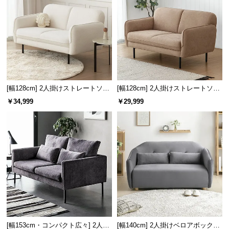
情
報
©
M
O
D
E
[幅128cm] 2人掛けストレートソフ
[幅128cm] 2人掛けストレートソフ
R
ァ シープボアタイプ
ァ
￥34,999
￥29,999
N
D
E
C
O
C
o.,
L
t
d.
A
[幅153cm・コンパクト広々] 2人掛
[幅140cm] 2人掛けベロアボックス