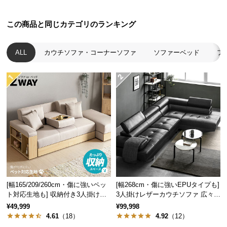
つ
い
この商品と同じカテゴリのランキング
て
ALL
カウチソファ・コーナーソファ
ソファーベッド
フ
開
梱
設
置
サ
ー
ビ
ス
に
つ
い
[幅165/209/260cm・傷に強いペッ
[幅268cm・傷に強いEPUタイプも]
て
ト対応生地も] 収納付き3人掛け多
3人掛けレザーカウチソファ 広々設
機能ソファ
計 高級感
¥49,999
¥99,998
搬
4.61
（18）
4.92
（12）
入