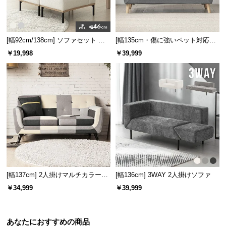
[幅92cm/138cm] ソファセット レ
[幅135cm・傷に強いペット対応生
イアウト自由！選べる4セット
地] 天然木脚 2人掛けコンパクトソ
￥19,998
￥39,999
ファ 北欧風
[幅137cm] 2人掛けマルチカラーソ
[幅136cm] 3WAY 2人掛けソファ
ファ
￥34,999
￥39,999
あなたにおすすめの商品