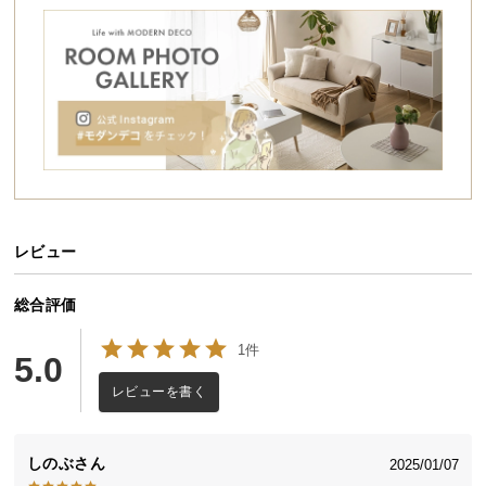
シ
ョ
ッ
ピ
ン
グ
ガ
イ
ド
レビュー
お
支
払
総合評価
い
1件
に
5.0
つ
レビューを書く
い
て
しのぶ
2025/01/07
配