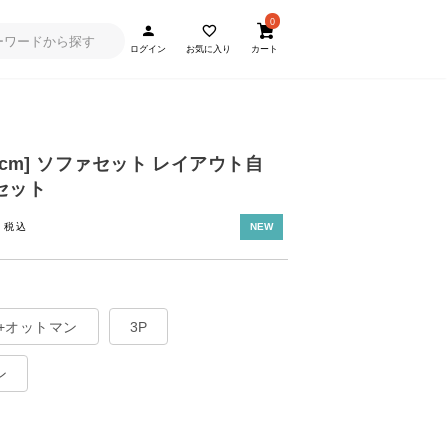
0
ログイン
お気に入り
カート
38cm] ソファセット レイアウト自
セット
~
NEW
P+オットマン
3P
ン